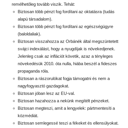
remélhetőleg tovább viszik. Tehát:
Biztosan több pénzt fog fordítani az oktatásra (tudás
alapú társadalom).
Biztosan több pénzt fog fordítani az egészségügyre
(baloldaliak).
Biztosan visszahozza az Orbánék által megszüntetett
svájci indexálást, hogy a nyugdíjak is növekedjenek.
Jelenleg csak az inflációt követik, azaz a tényleges
növekedésük 2010. óta nulla, hiába beszél a fideszes
propaganda róla.
Biztosan a rászorulókat fogja támogatni és nem a
nagyfogyasztó gazdagokat.
Biztosan jóban lesz az EU-val.
Biztosan hazahozza a nekünk megítélt pénzeket.
Biztosan megteszi, amit a lengyelek: pártmentesíti a
közmédiát.
Biztosan semlegessé teszi a fékeket és ellensúlyokat.