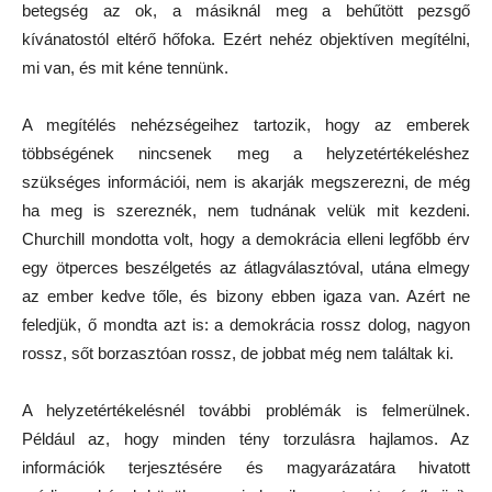
betegség az ok, a másiknál meg a behűtött pezsgő
kívánatostól eltérő hőfoka. Ezért nehéz objektíven megítélni,
mi van, és mit kéne tennünk.
A megítélés nehézségeihez tartozik, hogy az emberek
többségének nincsenek meg a helyzetértékeléshez
szükséges információi, nem is akarják megszerezni, de még
ha meg is szereznék, nem tudnának velük mit kezdeni.
Churchill mondotta volt, hogy a demokrácia elleni legfőbb érv
egy ötperces beszélgetés az átlagválasztóval, utána elmegy
az ember kedve tőle, és bizony ebben igaza van. Azért ne
feledjük, ő mondta azt is: a demokrácia rossz dolog, nagyon
rossz, sőt borzasztóan rossz, de jobbat még nem találtak ki.
A helyzetértékelésnél további problémák is felmerülnek.
Például az, hogy minden tény torzulásra hajlamos. Az
információk terjesztésére és magyarázatára hivatott