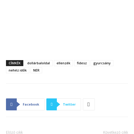
CÍMKÉK
dollárbaloldal
ellenzék
fidesz
gyurcsány
nehéz idők
NER
Facebook
Twitter
Előző cikk
Következő cikk