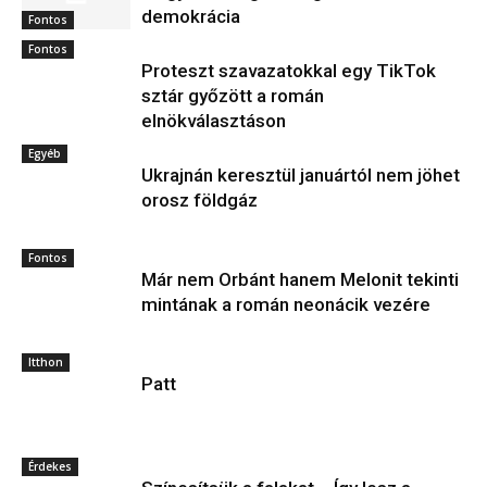
demokrácia
Fontos
Fontos
Proteszt szavazatokkal egy TikTok
sztár győzött a román
elnökválasztáson
Egyéb
Ukrajnán keresztül januártól nem jöhet
orosz földgáz
Fontos
Már nem Orbánt hanem Melonit tekinti
mintának a román neonácik vezére
Itthon
Patt
Érdekes