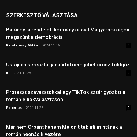
SZERKESZTŐ VÁLASZTÁSA
Bárándy: a rendeleti kormányzással Magyarországon
megszűnt a demokrácia
Kenderessy Milán
-
2024-11-26
0
Ukrajnán keresztül januártól nem jöhet orosz földgáz
ki
-
2024-11-25
0
Proteszt szavazatokkal egy TikTok sztár győzött a
román elnökválasztáson
Polonius
-
2024-11-25
0
Már nem Orbánt hanem Melonit tekinti mintának a
román neonácik vezére