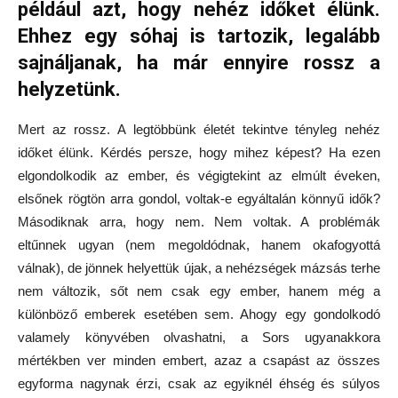
például azt, hogy nehéz időket élünk.
Ehhez egy sóhaj is tartozik, legalább
sajnáljanak, ha már ennyire rossz a
helyzetünk.
Mert az rossz. A legtöbbünk életét tekintve tényleg nehéz
időket élünk. Kérdés persze, hogy mihez képest? Ha ezen
elgondolkodik az ember, és végigtekint az elmúlt éveken,
elsőnek rögtön arra gondol, voltak-e egyáltalán könnyű idők?
Másodiknak arra, hogy nem. Nem voltak. A problémák
eltűnnek ugyan (nem megoldódnak, hanem okafogyottá
válnak), de jönnek helyettük újak, a nehézségek mázsás terhe
nem változik, sőt nem csak egy ember, hanem még a
különböző emberek esetében sem. Ahogy egy gondolkodó
valamely könyvében olvashatni, a Sors ugyanakkora
mértékben ver minden embert, azaz a csapást az összes
egyforma nagynak érzi, csak az egyiknél éhség és súlyos