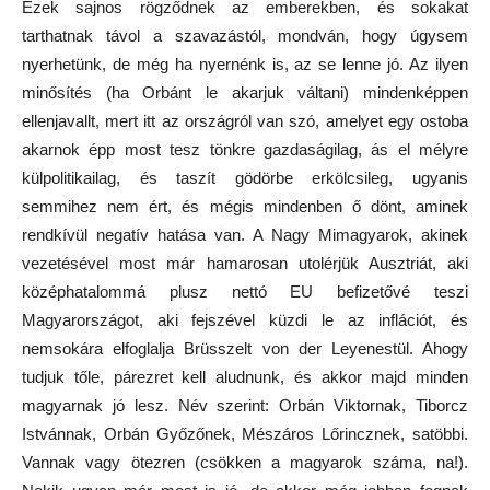
Ezek sajnos rögződnek az emberekben, és sokakat
tarthatnak távol a szavazástól, mondván, hogy úgysem
nyerhetünk, de még ha nyernénk is, az se lenne jó. Az ilyen
minősítés (ha Orbánt le akarjuk váltani) mindenképpen
ellenjavallt, mert itt az országról van szó, amelyet egy ostoba
akarnok épp most tesz tönkre gazdaságilag, ás el mélyre
külpolitikailag, és taszít gödörbe erkölcsileg, ugyanis
semmihez nem ért, és mégis mindenben ő dönt, aminek
rendkívül negatív hatása van. A Nagy Mimagyarok, akinek
vezetésével most már hamarosan utolérjük Ausztriát, aki
középhatalommá plusz nettó EU befizetővé teszi
Magyarországot, aki fejszével küzdi le az inflációt, és
nemsokára elfoglalja Brüsszelt von der Leyenestül. Ahogy
tudjuk tőle, párezret kell aludnunk, és akkor majd minden
magyarnak jó lesz. Név szerint: Orbán Viktornak, Tiborcz
Istvánnak, Orbán Győzőnek, Mészáros Lőrincznek, satöbbi.
Vannak vagy ötezren (csökken a magyarok száma, na!).