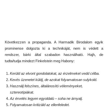
Következzen a propaganda. A Harmadik Birodalom egyik
prominense dolgozta ki a technikáját, nem is védett a
rendszer, bárki által szabadon használható. Hajh, de
tudta/tudja mindezt Finkelstein meg Habony:
Kerüld az elvont gondolatokat, az érzelmeket vedd célba.
Kevés üzenetet küldj, de azokat folyamatosan sulykold.
Használj felszínes, általánosító véleményeket,
sztereotípiákat.
Az érvelés legyen egyoldalú – soha ne árnyalj.
Folyamatosan kritizáld az ellenfeledet.