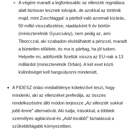
A végére maradt a legfontosabb: az ellenzék regnálása
alatt biztosan lesznek tolvajok, de azokkal az történik
majd, mint Zuschlaggal: a pártból való azonnali kizárás,
50 millió visszafizetése, ráadásként 6 év börtön
(miniszterelnök Gyurcsány), nem pedig az, ami
Tiborcczal, aki szabadon elsétálhatott a pénzzel, maradt
a büntetlen előélete, és ma is párttag, ha jól tudom.
Helyette mi, adófizetők fizettük vissza az EU-nak a 13
milliárdot (miniszterelnök Orbán). A két eset közti
különbséget kell hangsúlyozni mindenütt.
A FIDESZ óriási médiafölénye kötelezővé teszi, hogy
mindenki, aki az ellenzéket preferálja, az összes
rendelkezésére álló módon terjessze „
Az ellenzék sokkal
jobb lenne
” alternatívát. Aki tudja, írásokkal, a többiek
személyes agitációval és „
Add tovább
!” biztatással a
szűkebb/tágabb környezetben.