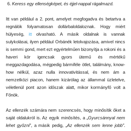
Keress egy ellenségképet, és éjjel-nappal rágalmazd.
Itt van például a 2. pont, amelyet megfogadva és betartva a
regnálók folyamatosan dollárbaloldaloznak. Hogy miért
hülyeség,
itt
olvasható. A másik oldalnak is vannak
sulykolásai, ilyen például Orbánék letolvajozása, amivel nincs
is semmi gond, mert ezt egyértelműen bizonyítja a rokoni és a
haveri kör igencsak gyors ütemű és mértékű
meggazdagodása, mégpedig bármiféle ötlet, találmány, know-
how nélkül, azaz nulla innovativitással, és nem ám a
nemzetközi piacon, hanem kizárólag az állammal üzletelve,
véletlenül pont azon időszak alatt, mikor kormányfő volt a
Főnök.
Az ellenzék számára nem szerencsés, hogy minősítik őket a
saját oldalukról is. Az egyik minősítés, a „
Gyurcsánnyal nem
lehet győzni
”, a másik pedig, „
Az ellenzék sem lenne jobb”
.