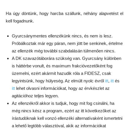
Ha úgy döntünk, hogy harcba szállunk, néhány alapvetést el
kell fogadnunk.
Gyurcsánymentes ellenzékünk nincs, és nem is lesz.
Próbálkoztak már egy páran, nem jött be senkinek, értelme
az ellenzék még további szabdalásán túlmenően nincs.
A DK szavazótáborára szükség van. Gyurcsány különben
is háttérbe vonult, és maximum frakcióvezetőként fog
üzemelni, ezért akármit hazudik róla a FIDESZ, csak
legyintsünk, hogy hülyeség. Az elmúlt nyolc évről
itt
,
itt
és
itt
lehet olvasni információkat, hogy az érvkészlet az
agitációhoz teljes legyen.
Az ellenzékről akkor is tudjuk, hogy mit fog csinálni, ha
még nincs kész a program, ezért az itt következőket az
írástudóknak kell vonzó ellenzéki alternatívaként ismertetni
a lehető legtöbb választóval, akik az információkat