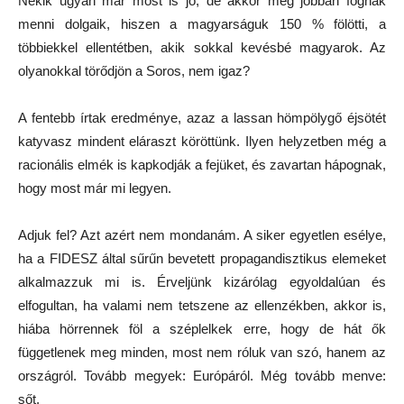
Nekik ugyan már most is jó, de akkor még jobban fognak
menni dolgaik, hiszen a magyarságuk 150 % fölötti, a
többiekkel ellentétben, akik sokkal kevésbé magyarok. Az
olyanokkal törődjön a Soros, nem igaz?
A fentebb írtak eredménye, azaz a lassan hömpölygő éjsötét
katyvasz mindent eláraszt köröttünk. Ilyen helyzetben még a
racionális elmék is kapkodják a fejüket, és zavartan hápognak,
hogy most már mi legyen.
Adjuk fel? Azt azért nem mondanám. A siker egyetlen esélye,
ha a FIDESZ által sűrűn bevetett propagandisztikus elemeket
alkalmazzuk mi is. Érveljünk kizárólag egyoldalúan és
elfogultan, ha valami nem tetszene az ellenzékben, akkor is,
hiába hörrennek föl a széplelkek erre, hogy de hát ők
függetlenek meg minden, most nem róluk van szó, hanem az
országról. Tovább megyek: Európáról. Még tovább menve:
sőt.