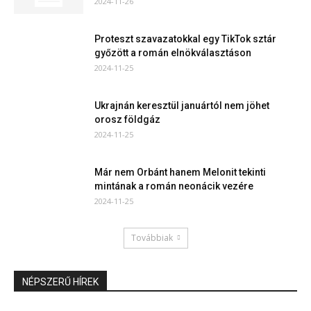
2024-11-26
Proteszt szavazatokkal egy TikTok sztár
győzött a román elnökválasztáson
2024-11-25
Ukrajnán keresztül januártól nem jöhet
orosz földgáz
2024-11-25
Már nem Orbánt hanem Melonit tekinti
mintának a román neonácik vezére
2024-11-25
Továbbiak
NÉPSZERŰ HÍREK