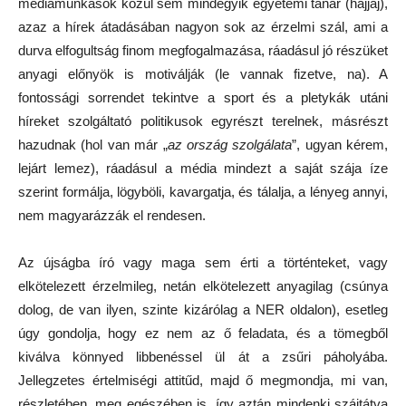
médiamunkások közül sem mindegyik egyetemi tanár (hajjaj),
azaz a hírek átadásában nagyon sok az érzelmi szál, ami a
durva elfogultság finom megfogalmazása, ráadásul jó részüket
anyagi előnyök is motiválják (le vannak fizetve, na). A
fontossági sorrendet tekintve a sport és a pletykák utáni
híreket szolgáltató politikusok egyrészt terelnek, másrészt
hazudnak (hol van már „
az ország szolgálata
”, ugyan kérem,
lejárt lemez), ráadásul a média mindezt a saját szája íze
szerint formálja, lögyböli, kavargatja, és tálalja, a lényeg annyi,
nem magyarázzák el rendesen.
Az újságba író vagy maga sem érti a történteket, vagy
elkötelezett érzelmileg, netán elkötelezett anyagilag (csúnya
dolog, de van ilyen, szinte kizárólag a NER oldalon), esetleg
úgy gondolja, hogy ez nem az ő feladata, és a tömegből
kiválva könnyed libbenéssel ül át a zsűri páholyába.
Jellegzetes értelmiségi attitűd, majd ő megmondja, mi van,
részletében, meg egészében is, így aztán mindenki szájtátva