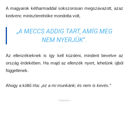
A magyarok kétharmaddal sokszorosan megszavazott, azaz
kedvenc miniszterelnöke mondotta volt,
„
A MECCS ADDIG TART, AMÍG MEG
NEM NYERJÜK
”.
Az ellenzékieknek is így kell küzdeni, mindent bevetve az
ország érdekében. Ha majd az ellenzék nyert, lehetünk újból
függetlenek.
Ahogy a költő írta: „
ez a mi munkánk; és nem is kevés.”
- Hirdetés -