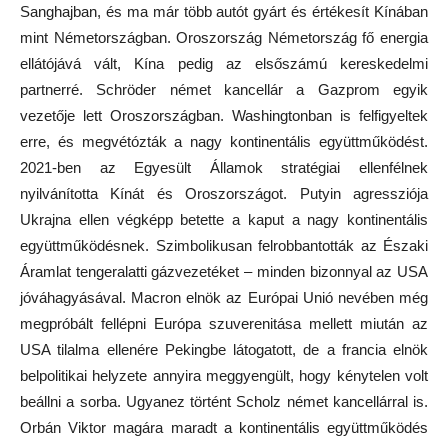
Sanghajban, és ma már több autót gyárt és értékesít Kínában
mint Németországban. Oroszország Németország fő energia
ellátójává vált, Kína pedig az elsőszámú kereskedelmi
partnerré. Schröder német kancellár a Gazprom egyik
vezetője lett Oroszországban. Washingtonban is felfigyeltek
erre, és megvétózták a nagy kontinentális együttműködést.
2021-ben az Egyesült Államok stratégiai ellenfélnek
nyilvánította Kínát és Oroszországot. Putyin agressziója
Ukrajna ellen végképp betette a kaput a nagy kontinentális
együttműködésnek. Szimbolikusan felrobbantották az Északi
Áramlat tengeralatti gázvezetéket – minden bizonnyal az USA
jóváhagyásával. Macron elnök az Európai Unió nevében még
megpróbált fellépni Európa szuverenitása mellett miután az
USA tilalma ellenére Pekingbe látogatott, de a francia elnök
belpolitikai helyzete annyira meggyengült, hogy kénytelen volt
beállni a sorba. Ugyanez történt Scholz német kancellárral is.
Orbán Viktor magára maradt a kontinentális együttműködés