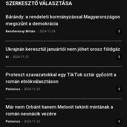
SZERKESZTŐ VÁLASZTÁSA
Bárándy: a rendeleti kormányzással Magyarországon
megszűnt a demokrácia
Kenderessy Milán
-
2024-11-26
0
Ukrajnán keresztül januártól nem jöhet orosz földgáz
ki
-
2024-11-25
0
Proteszt szavazatokkal egy TikTok sztár győzött a
román elnökválasztáson
Polonius
-
2024-11-25
0
Már nem Orbánt hanem Melonit tekinti mintának a
román neonácik vezére
Polonius
-
2024-11-25
0