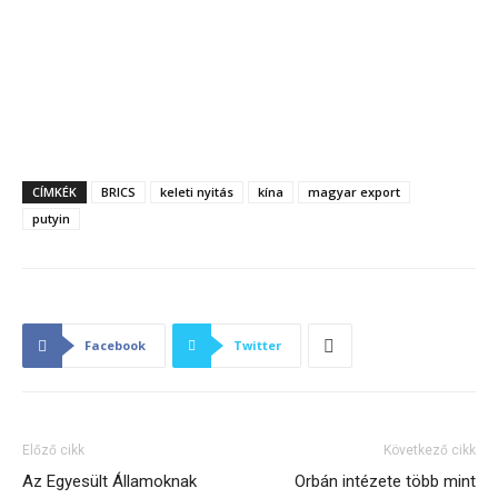
CÍMKÉK
BRICS
keleti nyitás
kína
magyar export
putyin
Facebook
Twitter
Előző cikk
Következő cikk
Az Egyesült Államoknak
Orbán intézete több mint