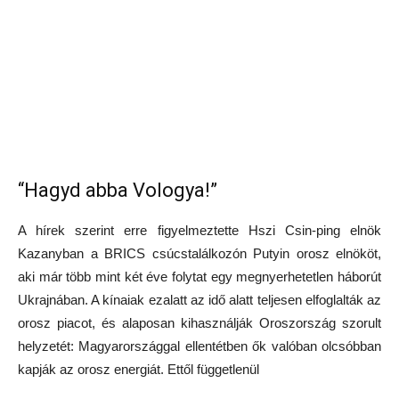
“Hagyd abba Vologya!”
A hírek szerint erre figyelmeztette Hszi Csin-ping elnök
Kazanyban a BRICS csúcstalálkozón Putyin orosz elnököt,
aki már több mint két éve folytat egy megnyerhetetlen háborút
Ukrajnában. A kínaiak ezalatt az idő alatt teljesen elfoglalták az
orosz piacot, és alaposan kihasználják Oroszország szorult
helyzetét: Magyarországgal ellentétben ők valóban olcsóbban
kapják az orosz energiát. Ettől függetlenül