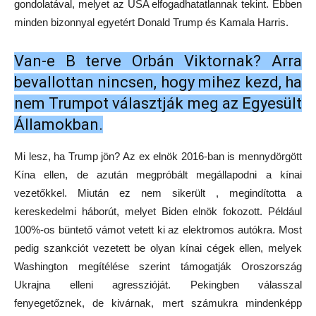
gondolatával, melyet az USA elfogadhatatlannak tekint. Ebben
minden bizonnyal egyetért Donald Trump és Kamala Harris.
Van-e B terve Orbán Viktornak? Arra
bevallottan nincsen, hogy mihez kezd, ha
nem Trumpot választják meg az Egyesült
Államokban.
Mi lesz, ha Trump jön? Az ex elnök 2016-ban is mennydörgött
Kína ellen, de azután megpróbált megállapodni a kínai
vezetőkkel. Miután ez nem sikerült , megindította a
kereskedelmi háborút, melyet Biden elnök fokozott. Például
100%-os büntető vámot vetett ki az elektromos autókra. Most
pedig szankciót vezetett be olyan kínai cégek ellen, melyek
Washington megítélése szerint támogatják Oroszország
Ukrajna elleni agresszióját. Pekingben válasszal
fenyegetőznek, de kivárnak, mert számukra mindenképp