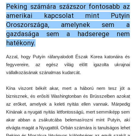
Peking számára százszor fontosabb az
amerikai kapcsolat mint Putyin
Oroszországa, amelynek sem a
gazdasága sem a hadserege nem
hatékony.
Azzal, hogy Putyin ráfanyalodott Észak Korea katonáira és
fegyvereire, az egész világ előtt igazolta ukrajnai
vállalkozásának szánalmas kudarcát.
Kína viszont békét akar, mert a háború nem tesz jót a
biznisznek, és erősíti Washingtonban és Brüsszelben azokat
az erőket, amelyek a keleti nyitás ellen vannak. Márpedig
Kínának a nyugati nyitás létfontosságú, mert semmiképp sem
akar abban a zsákutcába belemasírozni mint Putyin, aki
elvágta magát a Nyugattól. Orbán számára is tanulságos lehet
Peking és Moszkva látványos különbsége: az egyik szakít a