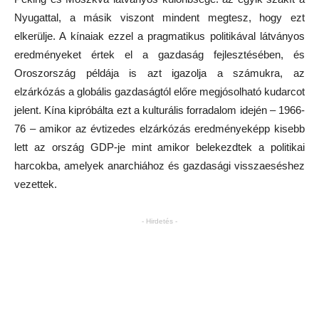
Nyugattal, a másik viszont mindent megtesz, hogy ezt
elkerülje. A kínaiak ezzel a pragmatikus politikával látványos
eredményeket értek el a gazdaság fejlesztésében, és
Oroszország példája is azt igazolja a számukra, az
elzárkózás a globális gazdaságtól előre megjósolható kudarcot
jelent. Kína kipróbálta ezt a kulturális forradalom idején – 1966-
76 – amikor az évtizedes elzárkózás eredményeképp kisebb
lett az ország GDP-je mint amikor belekezdtek a politikai
harcokba, amelyek anarchiához és gazdasági visszaeséshez
vezettek.
- Hirdetés -