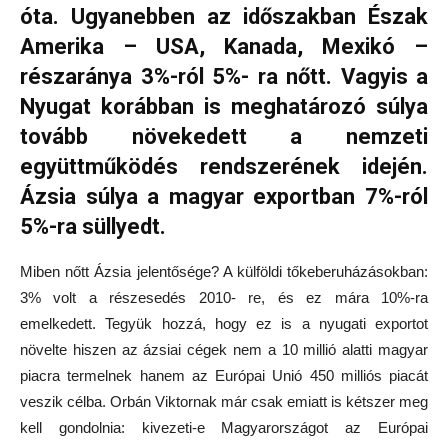
óta. Ugyanebben az időszakban Észak
Amerika – USA, Kanada, Mexikó –
részaránya 3%-ról 5%- ra nőtt. Vagyis a
Nyugat korábban is meghatározó súlya
tovább növekedett a nemzeti
együttműködés rendszerének idején.
Ázsia súlya a magyar exportban 7%-ról
5%-ra süllyedt.
Miben nőtt Ázsia jelentősége? A külföldi tőkeberuházásokban:
3% volt a részesedés 2010- re, és ez mára 10%-ra
emelkedett. Tegyük hozzá, hogy ez is a nyugati exportot
növelte hiszen az ázsiai cégek nem a 10 millió alatti magyar
piacra termelnek hanem az Európai Unió 450 milliós piacát
veszik célba. Orbán Viktornak már csak emiatt is kétszer meg
kell gondolnia: kivezeti-e Magyarországot az Európai