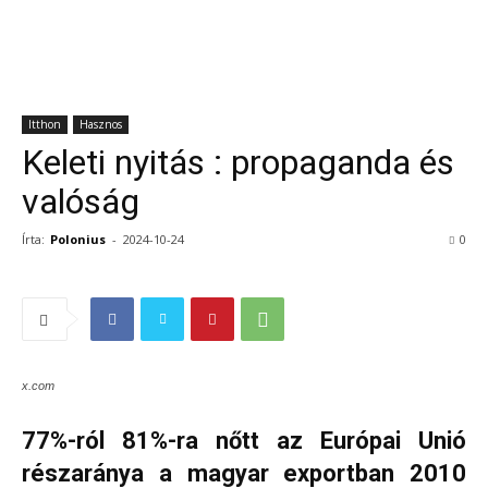
Itthon
Hasznos
Keleti nyitás : propaganda és
valóság
Írta:
Polonius
-
2024-10-24
0
x.com
77%-ról 81%-ra nőtt az Európai Unió
részaránya a magyar exportban 2010