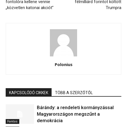
fontolóra kellene vennie
félmilliárd forintot költött
„közvetlen katonai akciót”
Trumpra
Polonius
KAPCSOLÓDÓ CIKKEK
TÖBB A SZERZŐTŐL
Bárándy: a rendeleti kormányzással
Magyarországon megszűnt a
demokrácia
Fontos