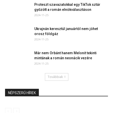
Proteszt szavazatokkal egy TikTok sztár
győzött a román elnökválasztáson
2024-11-25
Ukrajnán keresztül januártól nem jöhet
orosz földgáz
2024-11-25
Már nem Orbánt hanem Melonit tekinti
mintának a román neonácik vezére
2024-11-25
Továbbiak
NÉPSZERŰ HÍREK