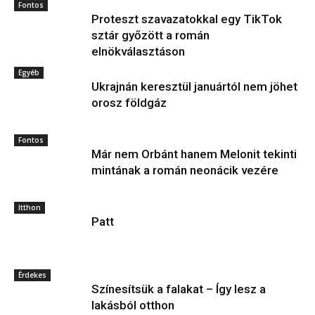
Fontos
Proteszt szavazatokkal egy TikTok
sztár győzött a román
elnökválasztáson
Egyéb
Ukrajnán keresztül januártól nem jöhet
orosz földgáz
Fontos
Már nem Orbánt hanem Melonit tekinti
mintának a román neonácik vezére
Itthon
Patt
Érdekes
Színesítsük a falakat – Így lesz a
lakásból otthon