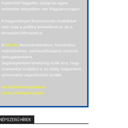
A pártoktól független újságírás egyre
nehezebb helyzetben van Magyarországon.
A hagyományos finanszírozás modelleket
nem csak a politika lehetetleníti el, de a
társadalmi kihívások is.
A
fuhu.hu
fennmaradásához, hosszútávú
működéséhez, szerkesztőségünk rászorul
támogatásotokra.
Segítségetekkel lehetőség nyílik arra, hogy
munkánkat továbbra is az eddig megszokott
színvonalon végezhessük tovább.
Ide kattintva megtalálod
bankszámlaszámunkat!
NÉPSZERŰ HÍREK