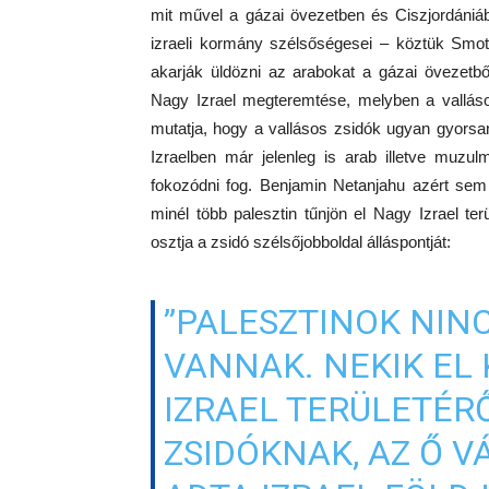
mit művel a gázai övezetben és Ciszjordániáb
izraeli kormány szélsőségesei – köztük Smotr
akarják üldözni az arabokat a gázai övezetbő
Nagy Izrael megteremtése, melyben a valláso
mutatja, hogy a vallásos zsidók ugyan gyor
Izraelben már jelenleg is arab illetve muzul
fokozódni fog. Benjamin Netanjahu azért sem 
minél több palesztin tűnjön el Nagy Izrael terü
osztja a zsidó szélsőjobboldal álláspontját:
”PALESZTINOK NIN
VANNAK. NEKIK EL
IZRAEL TERÜLETÉRŐ
ZSIDÓKNAK, AZ Ő 