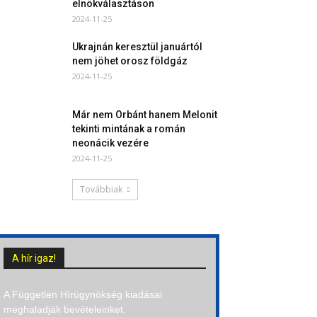
elnökválasztáson
2024-11-25
Ukrajnán keresztül januártól
nem jöhet orosz földgáz
2024-11-25
Már nem Orbánt hanem Melonit
tekinti mintának a román
neonácik vezére
2024-11-25
Továbbiak
A hír igaz!
A Független Hírügynökség kiadásai
meghaladják bevételeinket.