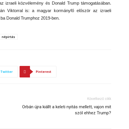
 az izraeli közvélemény és Donald Trump támogatásában.
án Viktorral is: a magyar kormányfő először az izraeli
Házba Donald Trumphoz 2019-ben.
népirtás
Twitter
Pinterest
Következő cikk
Orbán újra kiállt a keleti nyitás mellett, vajon mit
szól ehhez Trump?