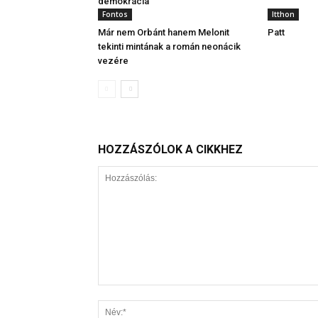
demokrácia
Fontos
Itthon
Már nem Orbánt hanem Melonit
Patt
tekinti mintának a román neonácik
vezére
HOZZÁSZÓLOK A CIKKHEZ