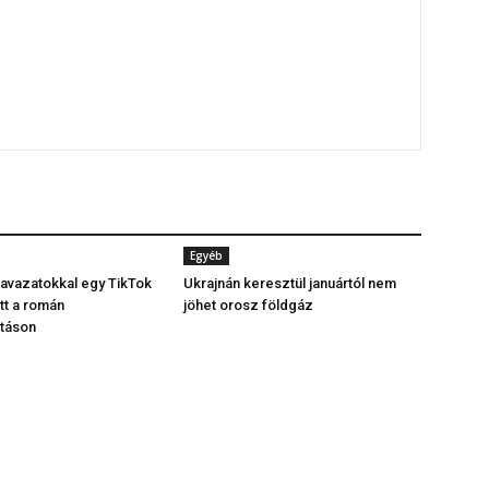
Egyéb
avazatokkal egy TikTok
Ukrajnán keresztül januártól nem
tt a román
jöhet orosz földgáz
ztáson