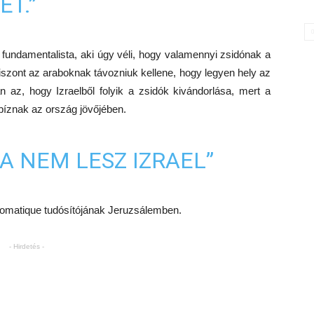
ÉT.”
ndamentalista, aki úgy véli, hogy valamennyi zsidónak a
viszont az araboknak távozniuk kellene, hogy legyen hely az
n az, hogy Izraelből folyik a zsidók kivándorlása, mert a
íznak az ország jövőjében.
A NEM LESZ IZRAEL”
plomatique tudósítójának Jeruzsálemben.
- Hirdetés -