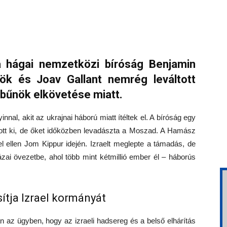
a hágai nemzetközi bíróság Benjamin
lnök és Joav Gallant nemrég leváltott
 bűnök elkövetése miatt.
nnal, akit az ukrajnai háború miatt ítéltek el. A bíróság egy
ott ki, de őket időközben levadászta a Moszad. A Hamász
el ellen Jom Kippur idején. Izraelt meglepte a támadás, de
zai övezetbe, ahol több mint kétmillió ember él – háborús
ítja Izrael kormányát
an az ügyben, hogy az izraeli hadsereg és a belső elhárítás