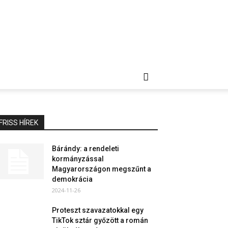
FRISS HÍREK
Bárándy: a rendeleti
kormányzással
Magyarországon megszűnt a
demokrácia
2024-11-26
Proteszt szavazatokkal egy
TikTok sztár győzött a román