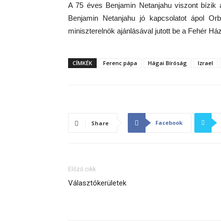
A 75 éves Benjamin Netanjahu viszont bízik
Benjamin Netanjahu jó kapcsolatot ápol Orb
miniszterelnök ajánlásával jutott be a Fehér 
CÍMKÉK
Ferenc pápa
Hágai Bíróság
Izrael
Facebook
Share
Előző cikk
Választókerületek