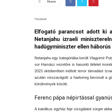
Share
Facebook
Elfogató parancsot adott ki 
Netanjahu izraeli minisztere
hadügyminiszter ellen háborús
Netanjahu egy kategóriába került Vlagyimir Putyi
sor Hamász vezetőre is hasonló ítéletet mond
2023 októberében indított terror támadást Izra
azután visszavágott: a hadsereg bevonult a gá
körülmények között.
Ferenc pápa népirtással gyanús
A katolikus egyház feje vizsgálatot sürget abb