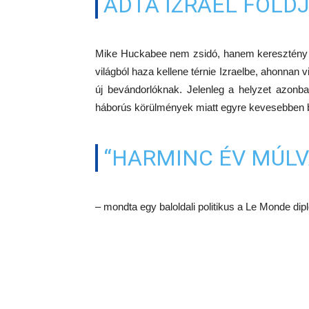
ADTA IZRAEL FÖLDJ
Mike Huckabee nem zsidó, hanem keresztény fu
világból haza kellene térnie Izraelbe, ahonnan 
új bevándorlóknak. Jelenleg a helyzet azonba
háborús körülmények miatt egyre kevesebben b
“HARMINC ÉV MÚLV
– mondta egy baloldali politikus a Le Monde di