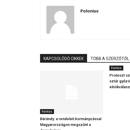
Polonius
KAPCSOLÓDÓ CIKKEK
TÖBB A SZERZŐTŐL
Fontos
Proteszt sz
sztár győzö
elnökválas
Fontos
Bárándy: a rendeleti kormányzással
Magyarországon megszűnt a