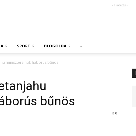
- Hirdetés -
RA
SPORT
BLOGOLDA
–
ahu miniszterelnök háborús bűnös
etanjahu
háborús bűnös
0