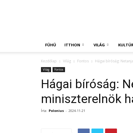
Független
Hírügynökség
FÜHÜ
ITTHON
VILÁG
KULTÚ
Kezdőlap
Világ
Fontos
Hágai bíróság: Netanj
Világ
Fontos
Hágai bíróság: N
miniszterelnök 
Írta:
Polonius
-
2024-11-21