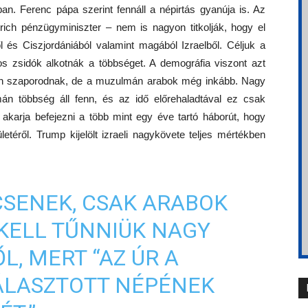
an. Ferenc pápa szerint fennáll a népirtás gyanúja is. Az
ich pénzügyminiszter – nem is nagyon titkolják, hogy el
l és Ciszjordániából valamint magából Izraelből. Céljuk a
s zsidók alkotnák a többséget. A demográfia viszont azt
san szaporodnak, de a muzulmán arabok még inkább. Nagy
mán többség áll fenn, és az idő előrehaladtával ez csak
akarja befejezni a több mint egy éve tartó háborút, hogy
letéről. Trump kijelölt izraeli nagykövete teljes mértékben
CSENEK, CSAK ARABOK
 KELL TŰNNIÜK NAGY
L, MERT “AZ ÚR A
VÁLASZTOTT NÉPÉNEK