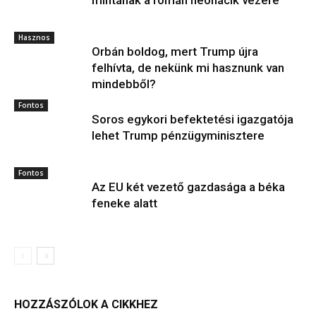
mintának a román neonácik vezére
Hasznos
Orbán boldog, mert Trump újra
felhívta, de nekünk mi hasznunk van
mindebből?
Fontos
Soros egykori befektetési igazgatója
lehet Trump pénzügyminisztere
Fontos
Az EU két vezető gazdasága a béka
feneke alatt
HOZZÁSZÓLOK A CIKKHEZ