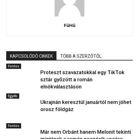
FüHü
KAPCSOLÓDÓ CIKKEK
TÖBB A SZERZŐTŐL
Fontos
Proteszt szavazatokkal egy TikTok
sztár győzött a román
elnökválasztáson
Egyéb
Ukrajnán keresztül januártól nem jöhet
orosz földgáz
Fontos
Már nem Orbánt hanem Melonit tekinti