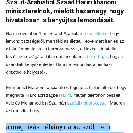
Szaúd-Arábiából Szaad Haríri libanoni
miniszterelnök, mielőtt hazamegy, hogy
hivatalosan is benyújtsa lemondását.
Haríri november 4-én, Szaúd-Arábiában
jelentette be
, hogy
lemond tisztségéről, mert félti az életét, illetve mert Irán és az
általa támogatott síita terrorszervezet, a Hezbollah rátette
kezét az országára. Libanonban sokan
azt gondolják
, hogy a
szaúdiak kényszerítették Harírit a lemondásra, és házi
őrizetbe is helyezték.
Emmanuel Macron francia elnök tegnap azt jelentette be, hogy
meghívta Franciaországba
Harírit
, miután telefonon beszélt
vele és Mohamed bin Szalmán
szaúdi trónörökössel
. Macron
azt mondta, hogy
a meghívás néhány napra szól, nem