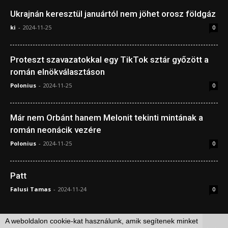
Ukrajnán keresztül januártól nem jöhet orosz földgáz
ki
-
2024-11-25
0
Proteszt szavazatokkal egy TikTok sztár győzött a
román elnökválasztáson
Polonius
-
2024-11-25
0
Már nem Orbánt hanem Melonit tekinti mintának a
román neonácik vezére
Polonius
-
2024-11-25
0
Patt
Falusi Tamas
-
2024-11-24
0
A weboldalon cookie-kat használunk, amik segítenek minket