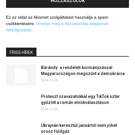
Ez az oldal az Akismet szolgáltatást használja a spam
csökkentésére.
Ismerje meg a hozzászólás adatainak
feldolgozását
.
FRISS HÍREK
Bárándy: a rendeleti kormányzással
Magyarországon megszűnt a demokrácia
2024-11-26
Proteszt szavazatokkal egy TikTok sztár
győzött a román elnökválasztáson
2024-11-25
Ukrajnán keresztül januártól nem jöhet
orosz földgáz