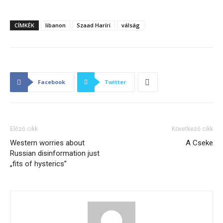
CÍMKÉK
libanon
Szaad Haríri
válság
Facebook
Twitter
Előző cikk
Következő cikk
Western worries about
A Cseke
Russian disinformation just
„fits of hysterics”