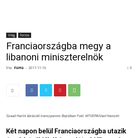
Világ
Fontos
Franciaországba megy a
libanoni miniszterelnök
Írta:
FüHü
-
2017-11-16
0
Szaad Harírit ábrázoló transzparens Bejrútban Fotó: MTI/EPA/Vael Hamzeh
Két napon belül Franciaországba utazik