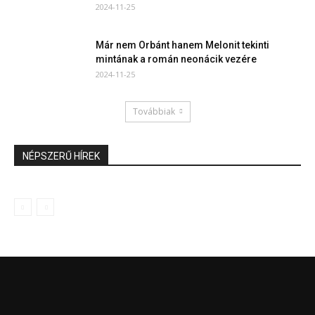
2024-11-25
Már nem Orbánt hanem Melonit tekinti
mintának a román neonácik vezére
2024-11-25
Továbbiak
NÉPSZERŰ HÍREK