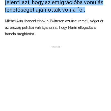
jelenti azt, hogy az emigrációba vonulás
lehetőségét ajánlották volna fel.
Michel Aún libanoni elnök a Twitteren azt írta: reméli, véget ér
az ország politikai válsága azzal, hogy Haríri elfogadta a
francia meghívást.
- Hirdetés -