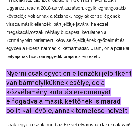
Ugyanezt tette a 2018-as választáson, egyik leghangosabb
követelője volt annak a tézisnek, hogy akkor se lépjenek
vissza másik ellenzéki párt jelöltje javára, ha ezzel
megakadályozzák néhány budapesti kerületben a
kormánypárt parlamenti képviselő-jelöltjének győzelmét és
egyben a Fidesz harmadik kétharmadát. Uram, ön a politikai
pályájának huszonnegyedik órájához érkezett.
Nyerni csak egyetlen ellenzéki jelöltként
van bármelyiküknek esélye, de a
közvélemény-kutatás eredményét
elfogadva a másik kettőnek is marad
politikai jövője, annak temetése helyett.
Urak legyen eszük, mert az Erzsébetvárosban lakóknak van!