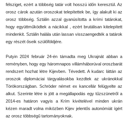
félsziget, ezért a többség tatár volt hosszú időn keresztül. Az
orosz cárok azután oroszokat telepítettek be, így alakult ki az
orosz többség. Sztálin azzal gyanúsította a krími tatárokat,
hogy együttműködtek a nácikkal , ezért brutálisan kitelepített
mindenkit. Sztálin halála után lassan visszaengedték a tatárok
egy részét őseik szülőföldjére.
Putyin 2024 február 24-én támadta meg Ukrajnát abban a
reményben, hogy egy háromnapos villámháborúval oroszbarát
rendszert hozhat létre Kijevben. Tévedett. A kudarc láttán az
oroszok diplomáciai tárgyalásokba kezdtek az ukránokkal
Törökországban. Schröder német ex kancellár felügyelte az
alkut. Szerinte létre is jött a megállapodás egy tűzszünetről a
2014-es határon vagyis a Krím kivételével minden ukrán
kézen maradt volna miközben Kijev jelentős autonómiát ígért
az orosz többségű tartományoknak.