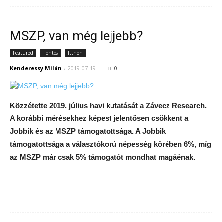
MSZP, van még lejjebb?
Featured
Fontos
Itthon
Kenderessy Milán
-
2019-07-19
0
Közzétette 2019. július havi kutatását a Závecz Research.
A korábbi mérésekhez képest jelentősen csökkent a
Jobbik és az MSZP támogatottsága. A Jobbik
támogatottsága a választókorú népesség körében 6%, míg
az MSZP már csak 5% támogatót mondhat magáénak.