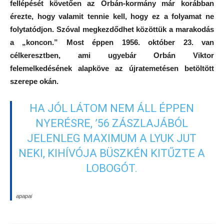
fellépését követően az Orbán-kormány már korábban
érezte, hogy valamit tennie kell, hogy ez a folyamat ne
folytatódjon. Szóval megkezdődhet közöttük a marakodás
a „koncon.”
Most éppen 1956. október 23. van
célkeresztben, ami ugyebár Orbán Viktor
felemelkedésének alapköve az újratemetésen betöltött
szerepe okán.
HA JÓL LÁTOM NEM ÁLL ÉPPEN
NYERÉSRE, ’56 ZÁSZLAJÁBÓL
JELENLEG MAXIMUM A LYUK JUT
NEKI, KIHÍVÓJA BÜSZKÉN KITŰZTE A
LOBOGÓT.
apapai