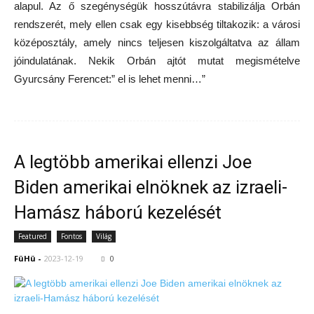
alapul. Az ő szegénységük hosszútávra stabilizálja Orbán
rendszerét, mely ellen csak egy kisebbség tiltakozik: a városi
középosztály, amely nincs teljesen kiszolgáltatva az állam
jóindulatának. Nekik Orbán ajtót mutat megismételve
Gyurcsány Ferencet:” el is lehet menni…”
A legtöbb amerikai ellenzi Joe
Biden amerikai elnöknek az izraeli-
Hamász háború kezelését
Featured
Fontos
Világ
FüHü
-
2023-12-19
0