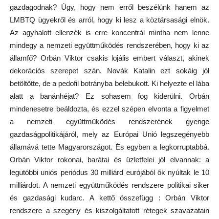
gazdagodnak? Úgy, hogy nem erről beszélünk hanem az
LMBTQ ügyekről és arról, hogy ki lesz a köztársasági elnök.
Az agyhalott ellenzék is erre koncentrál mintha nem lenne
mindegy a nemzeti együttműködés rendszerében, hogy ki az
államfő? Orbán Viktor csakis lojális embert választ, akinek
dekorációs szerepet szán. Novák Katalin ezt sokáig jól
betöltötte, de a pedofil botrányba belebukott. Ki helyezte el lába
alatt a banánhéjat? Ez sohasem fog kiderülni. Orbán
mindenesetre beáldozta, és ezzel szépen elvonta a figyelmet
a nemzeti együttműködés rendszerének gyenge
gazdaságpolitikájáról, mely az Európai Unió legszegényebb
államává tette Magyarországot. És egyben a legkorruptabbá.
Orbán Viktor rokonai, barátai és üzletfelei jól elvannak: a
legutóbbi uniós periódus 30 milliárd eurójából ők nyúltak le 10
milliárdot. A nemzeti együttműködés rendszere politikai siker
és gazdasági kudarc. A kettő összefügg : Orbán Viktor
rendszere a szegény és kiszolgáltatott rétegek szavazatain