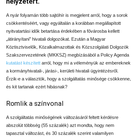
helyzetért.
A nyár folyamán több sajtóhír is megjelent arról, hogy a sorok
csökkentéséért, vagy egyáltalán a korábban megállapított
nyitvatartási idők betartása érdekében a fővárosba kellett
„átirányítani” hivatali dolgozókat. Ezután a Magyar
Köztisztviselők, Közalkalmazottak és Közszolgálati Dolgozók
Szakszervezetének (MKKSZ) megbízásából a Policy Agenda
kutatást készített
arról, hogy mi a véleményük az embereknek
a kormányhivatali-, járási-, kerületi hivatali ügyintézésről.
Érzik-e a választók, hogy a szolgáltatás minősége csökkenne,
és kit tartanak ezért hibásnak?
Romlik a színvonal
A szolgáltatás minőségének változásáról feltett kérdésre
abszolút többség (55 százalék) azt mondta, hogy nem
tapasztal változást, és 30 százalék szerint valamilyen