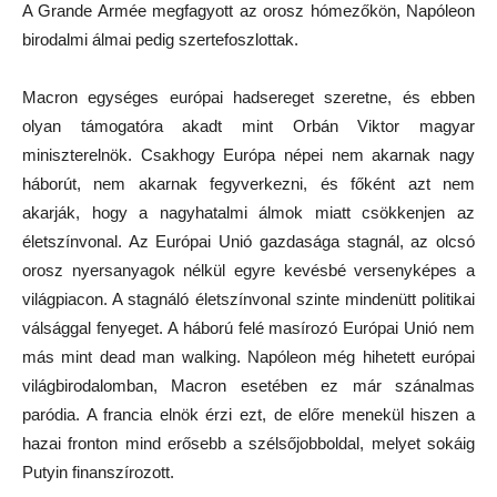
A Grande Armée megfagyott az orosz hómezőkön, Napóleon
birodalmi álmai pedig szertefoszlottak.
Macron egységes európai hadsereget szeretne, és ebben
olyan támogatóra akadt mint Orbán Viktor magyar
miniszterelnök. Csakhogy Európa népei nem akarnak nagy
háborút, nem akarnak fegyverkezni, és főként azt nem
akarják, hogy a nagyhatalmi álmok miatt csökkenjen az
életszínvonal. Az Európai Unió gazdasága stagnál, az olcsó
orosz nyersanyagok nélkül egyre kevésbé versenyképes a
világpiacon. A stagnáló életszínvonal szinte mindenütt politikai
válsággal fenyeget. A háború felé masírozó Európai Unió nem
más mint dead man walking. Napóleon még hihetett európai
világbirodalomban, Macron esetében ez már szánalmas
paródia. A francia elnök érzi ezt, de előre menekül hiszen a
hazai fronton mind erősebb a szélsőjobboldal, melyet sokáig
Putyin finanszírozott.