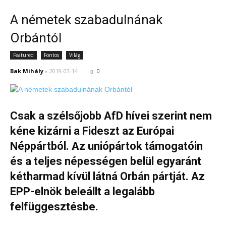
A németek szabadulnának
Orbántól
Featured
Fontos
Világ
Bak Mihály
-
2019-03-14
0
Csak a szélsőjobb AfD hívei szerint nem
kéne kizárni a Fideszt az Európai
Néppártból. Az uniópártok támogatóin
és a teljes népességen belül egyaránt
kétharmad kívül látná Orbán pártját. Az
EPP-elnök beleállt a legalább
felfüggesztésbe.