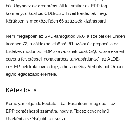
ből. Ugyanez az eredmény jött ki, amikor az EPP-tag
kormányzó koalíció CDU/CSU híveit kérdezték meg.
Körükben is megközelítően 66 százalék kizáráspárti.
Nem meglepően az SPD-támogatók 86,6, a szélbal der Linken
körében 72, a zöldeknél elsöprő, 91 százalék proponálja ezt.
Érdekes módon az FDP szavazóinak csak 52,6 százaléka ért
egyet a felvetéssel, noha európai „anyapártjának”, az ALDE-
nek EP-beli frakcióvezetője, a holland Guy Verhofstadt Orbán
egyik legádázabb ellenfele.
Kétes barát
Komolyan elgondolkodtató – bár korántsem meglepő – az
EPP döntéshozói számára, hogy a Fidesz egyértelmű
híveként a szélsőjobbra csúszott