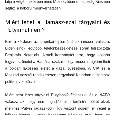
látja a végét miközben mind Moszkvában mind pedig Kijevben
sejtik: a háború megnyerhetetlen.
Miért lehet a Hamász-szal tárgyalni és
Putyinnal nem?
Erre a kérdésre az amerikai diplomáciának nincsen válasza.
Biden elnök legutóbbi telefonbeszélgetése során felszólította
Benjamin Netanjahu izraeli kormányfőt arra, hogy kössön
fegyverszünetet a Hamász-szal, mert ily módon megkímélheti
a polgári lakosság életét a gázai övezetben. A CIA és a
Moszad vezetői rendszeresen tárgyalnak Katarban a Hamász
politikai vezetőivel.
Miért nem lehet tárgyalni Putyinnal? Zelenszkij és a NATO
válasza az, hogy nem fogadják el a területért békét elvet,
melyhez Putyin ragaszkodik. Így viszont sosem ér véget a
háború hiszen Ukrajna hadserege képtelen arra, hogy az