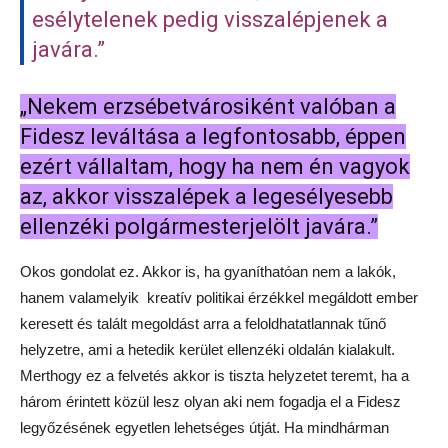
esélytelenek pedig visszalépjenek a
javára.”
„Nekem erzsébetvárosiként valóban a
Fidesz leváltása a legfontosabb, éppen
ezért vállaltam, hogy ha nem én vagyok
az, akkor visszalépek a legesélyesebb
ellenzéki polgármesterjelölt javára.”
Okos gondolat ez. Akkor is, ha gyaníthatóan nem a lakók,
hanem valamelyik kreatív politikai érzékkel megáldott ember
keresett és talált megoldást arra a feloldhatatlannak tűnő
helyzetre, ami a hetedik kerület ellenzéki oldalán kialakult.
Merthogy ez a felvetés akkor is tiszta helyzetet teremt, ha a
három érintett közül lesz olyan aki nem fogadja el a Fidesz
legyőzésének egyetlen lehetséges útját. Ha mindhárman