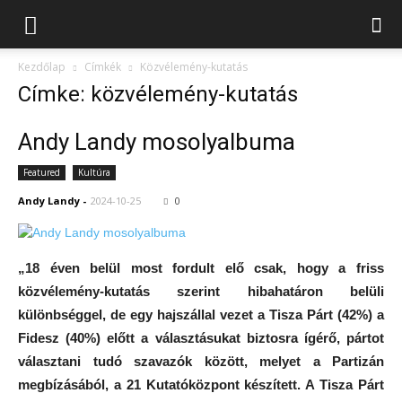
Kezdőlap
Címkék
Közvélemény-kutatás
Címke: közvélemény-kutatás
Andy Landy mosolyalbuma
Featured
Kultúra
Andy Landy
-
2024-10-25
0
„18 éven belül most fordult elő csak, hogy a friss
közvélemény-kutatás szerint hibahatáron belüli
különbséggel, de egy hajszállal vezet a Tisza Párt (42%) a
Fidesz (40%) előtt a választásukat biztosra ígérő, pártot
választani tudó szavazók között, melyet a Partizán
megbízásából, a 21 Kutatóközpont készített. A Tisza Párt