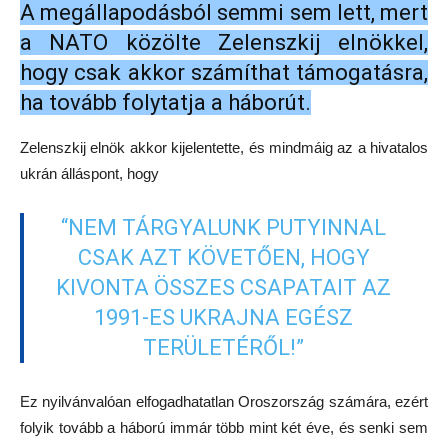
A megállapodásból semmi sem lett, mert
a NATO közölte Zelenszkij elnökkel,
hogy csak akkor számíthat támogatásra,
ha tovább folytatja a háborút.
Zelenszkij elnök akkor kijelentette, és mindmáig az a hivatalos
ukrán álláspont, hogy
“NEM TÁRGYALUNK PUTYINNAL
CSAK AZT KÖVETŐEN, HOGY
KIVONTA ÖSSZES CSAPATAIT AZ
1991-ES UKRAJNA EGÉSZ
TERÜLETÉRŐL!”
Ez nyilvánvalóan elfogadhatatlan Oroszország számára, ezért
folyik tovább a háború immár több mint két éve, és senki sem