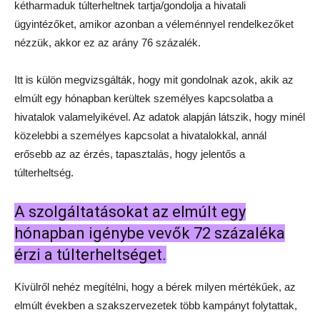
kétharmaduk túlterheltnek tartja/gondolja a hivatali
ügyintézőket, amikor azonban a véleménnyel rendelkezőket
nézzük, akkor ez az arány 76 százalék.
Itt is külön megvizsgálták, hogy mit gondolnak azok, akik az
elmúlt egy hónapban kerültek személyes kapcsolatba a
hivatalok valamelyikével. Az adatok alapján látszik, hogy minél
közelebbi a személyes kapcsolat a hivatalokkal, annál
erősebb az az érzés, tapasztalás, hogy jelentős a
túlterheltség.
A szolgáltatásokat az elmúlt egy
hónapban igénybe vevők 72 százaléka
érzi a túlterheltséget.
Kívülről nehéz megítélni, hogy a bérek milyen mértékűek, az
elmúlt években a szakszervezetek több kampányt folytattak,