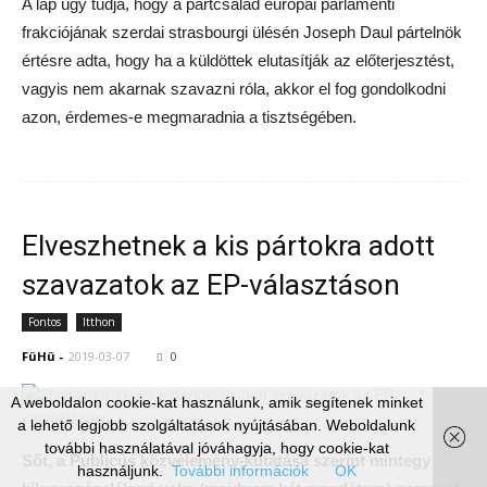
A lap úgy tudja, hogy a pártcsalád európai parlamenti
frakciójának szerdai strasbourgi ülésén Joseph Daul pártelnök
értésre adta, hogy ha a küldöttek elutasítják az előterjesztést,
vagyis nem akarnak szavazni róla, akkor el fog gondolkodni
azon, érdemes-e megmaradnia a tisztségében.
Elveszhetnek a kis pártokra adott
szavazatok az EP-választáson
Fontos
Itthon
FüHü
-
2019-03-07
0
A weboldalon cookie-kat használunk, amik segítenek minket
a lehető legjobb szolgáltatások nyújtásában. Weboldalunk
további használatával jóváhagyja, hogy cookie-kat
Sőt, a Publicus közvélemény-kutatása szerint mintegy
használjunk.
További információk
OK