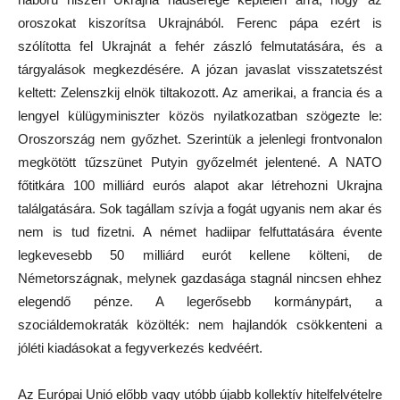
oroszokat kiszorítsa Ukrajnából. Ferenc pápa ezért is
szólította fel Ukrajnát a fehér zászló felmutatására, és a
tárgyalások megkezdésére. A józan javaslat visszatetszést
keltett: Zelenszkij elnök tiltakozott. Az amerikai, a francia és a
lengyel külügyminiszter közös nyilatkozatban szögezte le:
Oroszország nem győzhet. Szerintük a jelenlegi frontvonalon
megkötött tűzszünet Putyin győzelmét jelentené. A NATO
főtitkára 100 milliárd eurós alapot akar létrehozni Ukrajna
találgatására. Sok tagállam szívja a fogát ugyanis nem akar és
nem is tud fizetni. A német hadiipar felfuttatására évente
legkevesebb 50 milliárd eurót kellene költeni, de
Németországnak, melynek gazdasága stagnál nincsen ehhez
elegendő pénze. A legerősebb kormánypárt, a
szociáldemokraták közölték: nem hajlandók csökkenteni a
jóléti kiadásokat a fegyverkezés kedvéért.
Az Európai Unió előbb vagy utóbb újabb kollektív hitelfelvételre