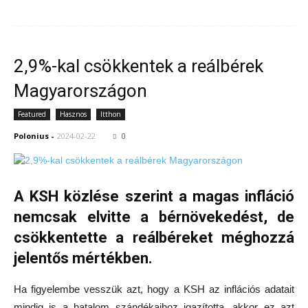
2,9%-kal csökkentek a reálbérek
Magyarországon
Featured
Hasznos
Itthon
Polonius
-
2024-02-22
0
A KSH közlése szerint a magas infláció
nemcsak elvitte a bérnövekedést, de
csökkentette a reálbéreket méghozzá
jelentős mértékben.
Ha figyelembe vesszük azt, hogy a KSH az inflációs adatait
mindig is a hatalom szándékaihoz igazította, akkor ez azt