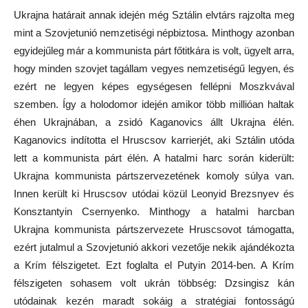
Ukrajna határait annak idején még Sztálin elvtárs rajzolta meg
mint a Szovjetunió nemzetiségi népbiztosa. Minthogy azonban
egyidejűleg már a kommunista párt főtitkára is volt, ügyelt arra,
hogy minden szovjet tagállam vegyes nemzetiségű legyen, és
ezért ne legyen képes egységesen fellépni Moszkvával
szemben. Így a holodomor idején amikor több millióan haltak
éhen Ukrajnában, a zsidó Kaganovics állt Ukrajna élén.
Kaganovics indította el Hruscsov karrierjét, aki Sztálin utóda
lett a kommunista párt élén. A hatalmi harc során kiderült:
Ukrajna kommunista pártszervezetének komoly súlya van.
Innen került ki Hruscsov utódai közül Leonyid Brezsnyev és
Konsztantyin Csernyenko. Minthogy a hatalmi harcban
Ukrajna kommunista pártszervezete Hruscsovot támogatta,
ezért jutalmul a Szovjetunió akkori vezetője nekik ajándékozta
a Krím félszigetet. Ezt foglalta el Putyin 2014-ben. A Krím
félszigeten sohasem volt ukrán többség: Dzsingisz kán
utódainak kezén maradt sokáig a stratégiai fontosságú