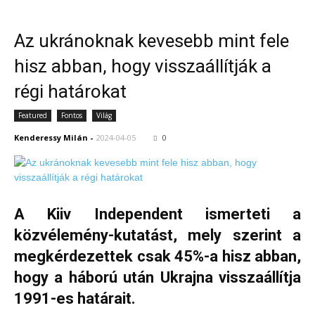
Az ukránoknak kevesebb mint fele
hisz abban, hogy visszaállítják a
régi határokat
Featured
Fontos
Világ
Kenderessy Milán
-
2024-04-05
0
A Kiiv Independent ismerteti a
közvélemény-kutatást, mely szerint a
megkérdezettek csak 45%-a hisz abban,
hogy a háború után Ukrajna visszaállítja
1991-es határait.