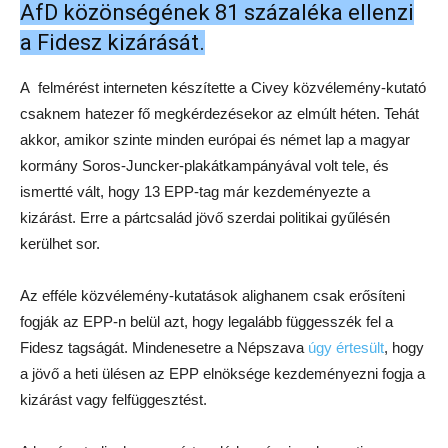
AfD közönségének 81 százaléka ellenzi
a Fidesz kizárását.
A felmérést interneten készítette a Civey közvélemény-kutató
csaknem hatezer fő megkérdezésekor az elmúlt héten. Tehát
akkor, amikor szinte minden európai és német lap a magyar
kormány Soros-Juncker-plakátkampányával volt tele, és
ismertté vált, hogy 13 EPP-tag már kezdeményezte a
kizárást. Erre a pártcsalád jövő szerdai politikai gyűlésén
kerülhet sor.
Az efféle közvélemény-kutatások alighanem csak erősíteni
fogják az EPP-n belül azt, hogy legalább függesszék fel a
Fidesz tagságát. Mindenesetre a Népszava
úgy értesült
, hogy
a jövő a heti ülésen az EPP elnöksége kezdeményezni fogja a
kizárást vagy felfüggesztést.