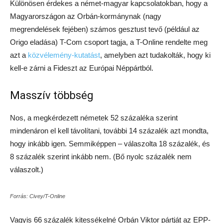
Különösen érdekes a német-magyar kapcsolatokban, hogy a
Magyarországon az Orbán-kormánynak (nagy
megrendelések fejében) számos gesztust tevő (például az
Origo eladása) T-Com csoport tagja, a T-Online rendelte meg
azt a
közvélemény-kutatást
, amelyben azt tudakolták, hogy ki
kell-e zárni a Fideszt az Európai Néppártból.
Masszív többség
Nos, a megkérdezett németek 52 százaléka szerint
mindenáron el kell távolítani, további 14 százalék azt mondta,
hogy inkább igen. Semmiképpen – válaszolta 18 százalék, és
8 százalék szerint inkább nem. (Bő nyolc százalék nem
válaszolt.)
Forrás: Civey/T-Online
Vagyis 66 százalék kitessékelné Orbán Viktor pártját az EPP-