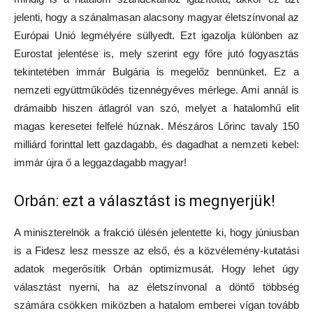
jelenti, hogy a szánalmasan alacsony magyar életszínvonal az
Európai Unió legmélyére süllyedt. Ezt igazolja különben az
Eurostat jelentése is, mely szerint egy főre jutó fogyasztás
tekintetében immár Bulgária is megelőz bennünket. Ez a
nemzeti együttműködés tizennégyéves mérlege. Ami annál is
drámaibb hiszen átlagról van szó, melyet a hatalomhű elit
magas keresetei felfelé húznak. Mészáros Lőrinc tavaly 150
milliárd forinttal lett gazdagabb, és dagadhat a nemzeti kebel:
immár újra ő a leggazdagabb magyar!
Orbán: ezt a választást is megnyerjük!
A miniszterelnök a frakció ülésén jelentette ki, hogy júniusban
is a Fidesz lesz messze az első, és a közvélemény-kutatási
adatok megerősítik Orbán optimizmusát. Hogy lehet úgy
választást nyerni, ha az életszínvonal a döntő többség
számára csökken miközben a hatalom emberei vígan tovább