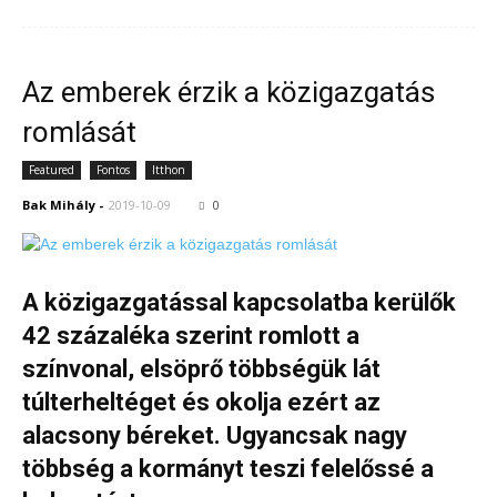
Az emberek érzik a közigazgatás
romlását
Featured
Fontos
Itthon
Bak Mihály
-
2019-10-09
0
A közigazgatással kapcsolatba kerülők
42 százaléka szerint romlott a
színvonal, elsöprő többségük lát
túlterheltéget és okolja ezért az
alacsony béreket. Ugyancsak nagy
többség a kormányt teszi felelőssé a