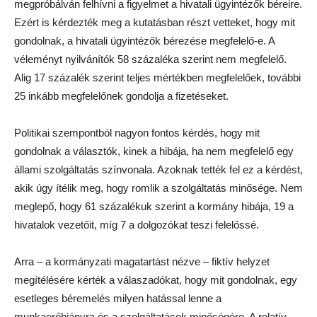
megpróbálván felhívni a figyelmet a hivatali ügyintézők béreire.
Ezért is kérdezték meg a kutatásban részt vetteket, hogy mit
gondolnak, a hivatali ügyintézők bérezése megfelelő-e. A
véleményt nyilvánítók 58 százaléka szerint nem megfelelő.
Alig 17 százalék szerint teljes mértékben megfelelőek, további
25 inkább megfelelőnek gondolja a fizetéseket.
Politikai szempontból nagyon fontos kérdés, hogy mit
gondolnak a választók, kinek a hibája, ha nem megfelelő egy
állami szolgáltatás színvonala. Azoknak tették fel ez a kérdést,
akik úgy ítélik meg, hogy romlik a szolgáltatás minősége. Nem
meglepő, hogy 61 százalékuk szerint a kormány hibája, 19 a
hivatalok vezetőit, míg 7 a dolgozókat teszi felelőssé.
Arra – a kormányzati magatartást nézve – fiktív helyzet
megítélésére kérték a válaszadókat, hogy mit gondolnak, egy
esetleges béremelés milyen hatással lenne a
munkaerőhiányra és a szolgáltatások minőségére. A relatív