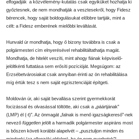
elfogadják a közvélemény-kutatás csak egyiküket hozhatja ki
győztesnek, de nem mondhatják a vesztesekről, hogy Fidesz
bérencek, hogy saját boldogulásukat előbbre tartják, mint a
célt: a Fidesz emberének mielőbbi leváltását.
Hunvald úr mondhatja, hogy ő bizony továbbra is csak a
polgármesteri cím elnyerésével rehabilitáltathatja magát.
Mondhatja, de hitelét veszíti, mint ahogy fiának képviselő-
jelöltkénti futtatása sem erősíti pozícióját. Megsúgom: az
Erzsébetvárosiakat csak annyiban érinti az ön rehabilitálása
míg értük tesz s nem saját egzisztenciáját építgeti.
Moldován úr, aki saját bevallása szerint gyermekkorát
focizással és olvasással töltötte, aki csak a „páártjának”
(LMP) él (-t)”. Az önmagát „falnak is menő igazságkereső”-nek
nevező
független
jelölt a harmadik polgármester aspiráns most
is bőszen követi korábbi alapelvét – „pusztuljon minden és
mindenki (az ellenzéki oldalon), ha én nem nyerhetek”!