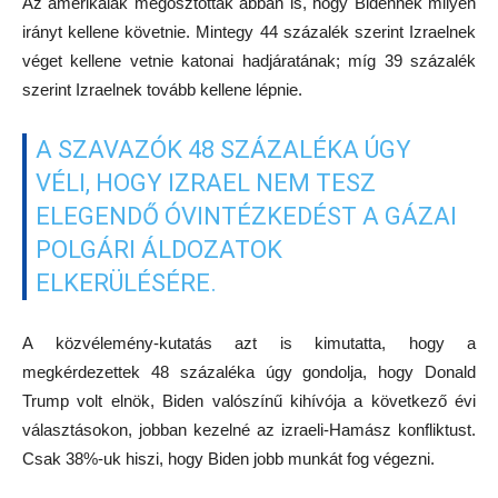
Az amerikaiak megosztottak abban is, hogy Bidennek milyen
irányt kellene követnie. Mintegy 44 százalék szerint Izraelnek
véget kellene vetnie katonai hadjáratának; míg 39 százalék
szerint Izraelnek tovább kellene lépnie.
A SZAVAZÓK 48 SZÁZALÉKA ÚGY
VÉLI, HOGY IZRAEL NEM TESZ
ELEGENDŐ ÓVINTÉZKEDÉST A GÁZAI
POLGÁRI ÁLDOZATOK
ELKERÜLÉSÉRE.
A közvélemény-kutatás azt is kimutatta, hogy a
megkérdezettek 48 százaléka úgy gondolja, hogy Donald
Trump volt elnök, Biden valószínű kihívója a következő évi
választásokon, jobban kezelné az izraeli-Hamász konfliktust.
Csak 38%-uk hiszi, hogy Biden jobb munkát fog végezni.