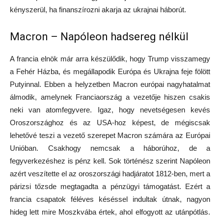
kényszerül, ha finanszírozni akarja az ukrajnai háborút.
Macron – Napóleon hadsereg nélkül
A francia elnök már arra készülődik, hogy Trump visszamegy
a Fehér Házba, és megállapodik Európa és Ukrajna feje fölött
Putyinnal. Ebben a helyzetben Macron európai nagyhatalmat
álmodik, amelynek Franciaország a vezetője hiszen csakis
neki van atomfegyvere. Igaz, hogy nevetségesen kevés
Oroszországhoz és az USA-hoz képest, de mégiscsak
lehetővé teszi a vezető szerepet Macron számára az Európai
Unióban. Csakhogy nemcsak a háborúhoz, de a
fegyverkezéshez is pénz kell. Sok történész szerint Napóleon
azért veszítette el az oroszországi hadjáratot 1812-ben, mert a
párizsi tőzsde megtagadta a pénzügyi támogatást. Ezért a
francia csapatok féléves késéssel indultak útnak, nagyon
hideg lett mire Moszkvába értek, ahol elfogyott az utánpótlás.