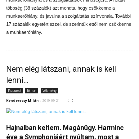
többség (38 százalék) azt mondta, hogy csökkenne a
munkaerőhiány, és javulna a szolgáltatás színvonala. További
17 százalék egyetért ezzel, de szerintük ettől nem csökkenne
a munkaerőhiány.
Nem elég látszani, annak is kell
lenni…
Featured
Itthon
Vélemény
Kenderessy Milán
-
2019-09-21
0
Hajnalban keltem. Magánügy. Harminc
éve a Symphoniáért nyúltam, most a