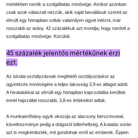
mértékben romlik a szolgáltatás minősége. Amikor azonban
csak azok válaszait nézzük, akik saját bevallásuk szerint az
elmúlt egy hónapban voltak valamilyen ügyet intézni, már
rosszabb az arány. 42 százalékuk azt mondja, hogy romlott a
szolgáltatás minősége. Közülük
45 százalék jelentős mértékűnek érzi
ezt.
Az iskolai osztályzásnak megfelelő osztályozáskor az
ügyintézés minőségére a teljes lakosság 3,9-es átlagot adott.
A hivatalokkal az elmúlt egy hónapban kapcsolatba kerültek
ennél hajszállal rosszabb, 3,8-es értékelést adtak.
A munkaerőhiány egyik okozója az alacsony bérszínvonal,
következménye pedig a dolgozói túlterheltség. A kutatás során
azt is megkérdezték, mit gondolnak erről az emberek. Éppen