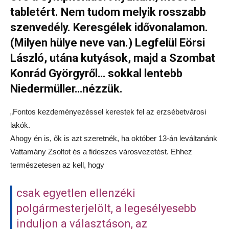
tabletért. Nem tudom melyik rosszabb
szenvedély. Keresgélek idővonalamon.
(Milyen hülye neve van.) Legfelül Eörsi
László, utána kutyások, majd a Szombat
Konrád Györgyről… sokkal lentebb
Niedermüller…nézzük.
„Fontos kezdeményezéssel kerestek fel az erzsébetvárosi
lakók.
Ahogy én is, ők is azt szeretnék, ha október 13-án leváltanánk
Vattamány Zsoltot és a fideszes városvezetést. Ehhez
természetesen az kell, hogy
csak egyetlen ellenzéki
polgármesterjelölt, a legesélyesebb
induljon a választáson, az