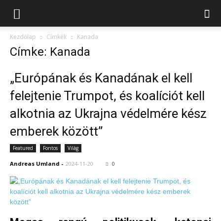
Kezdőlap
Címkék
Kanada
Címke: Kanada
„Európának és Kanadának el kell
felejtenie Trumpot, és koalíciót kell
alkotnia az Ukrajna védelmére kész
emberek között”
Featured
Fontos
Világ
Andreas Umland
-
2024-11-20
0