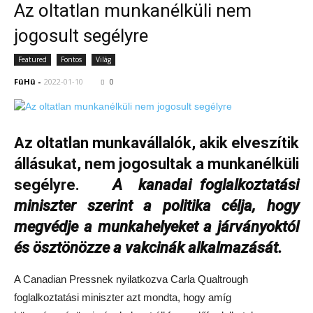
Az oltatlan munkanélküli nem
jogosult segélyre
Featured
Fontos
Világ
FüHü
-
2022-01-10
0
Az oltatlan munkavállalók, akik elveszítik
állásukat, nem jogosultak a munkanélküli
segélyre.
A kanadai foglalkoztatási
miniszter szerint a politika célja, hogy
megvédje a munkahelyeket a járványoktól
és ösztönözze a vakcinák alkalmazását.
A Canadian Pressnek nyilatkozva Carla Qualtrough
foglalkoztatási miniszter azt mondta, hogy amíg