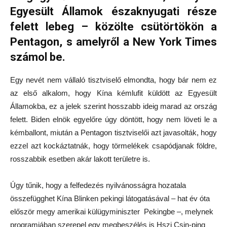
Egyesült Államok északnyugati része
felett lebeg – közölte csütörtökön a
Pentagon, s amelyről a New York Times
számol be.
Egy nevét nem vállaló tisztviselő elmondta, hogy bár nem ez
az első alkalom, hogy Kína kémlufit küldött az Egyesült
Államokba, ez a jelek szerint hosszabb ideig marad az ország
felett. Biden elnök egyelőre úgy döntött, hogy nem löveti le a
kémballont, miután a Pentagon tisztviselői azt javasolták, hogy
ezzel azt kockáztatnák, hogy törmelékek csapódjanak földre,
rosszabbik esetben akár lakott területre is.
Úgy tűnik, hogy a felfedezés nyilvánosságra hozatala
összefügghet Kína Blinken pekingi látogatásával – hat év óta
először megy amerikai külügyminiszter Pekingbe –, melynek
programjában szerepel egy megbeszélés is Hszi Csin-ping