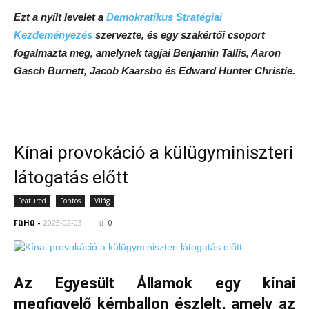
Ezt a nyílt levelet a
Demokratikus Stratégiai
Kezdeményezés
szervezte, és egy szakértői csoport
fogalmazta meg, amelynek tagjai Benjamin Tallis, Aaron
Gasch Burnett, Jacob Kaarsbo és Edward Hunter Christie.
Kínai provokáció a külügyminiszteri
látogatás előtt
Featured
Fontos
Világ
FüHü
-
2023-02-03
0
Az Egyesült Államok egy kínai
megfigyelő kémballon észlelt, amely az