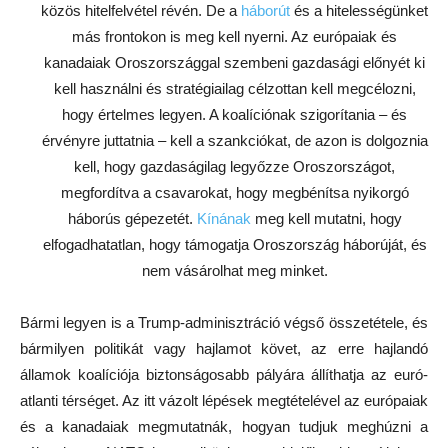
közös hitelfelvétel révén. De a
háborút
és a hitelességünket
más frontokon is meg kell nyerni. Az európaiak és
kanadaiak Oroszországgal szembeni gazdasági előnyét ki
kell használni és stratégiailag célzottan kell megcélozni,
hogy értelmes legyen. A koalíciónak szigorítania – és
érvényre juttatnia – kell a szankciókat, de azon is dolgoznia
kell, hogy gazdaságilag legyőzze Oroszországot,
megfordítva a csavarokat, hogy megbénítsa nyikorgó
háborús gépezetét.
Kínának
meg kell mutatni, hogy
elfogadhatatlan, hogy támogatja Oroszország háborúját, és
nem vásárolhat meg minket.
Bármi legyen is a Trump-adminisztráció végső összetétele, és
bármilyen politikát vagy hajlamot követ, az erre hajlandó
államok koalíciója biztonságosabb pályára állíthatja az euró-
atlanti térséget. Az itt vázolt lépések megtételével az európaiak
és a kanadaiak megmutatnák, hogyan tudjuk meghúzni a