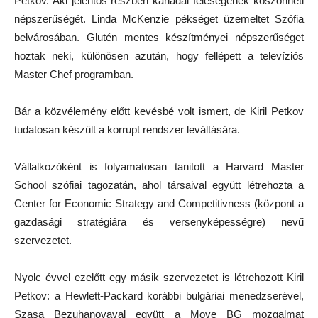
Petkov. Aki jelentős részben kanadai feleségének köszönheti
népszerűségét. Linda McKenzie pékséget üzemeltet Szófia
belvárosában. Glutén mentes készítményei népszerűséget
hoztak neki, különösen azután, hogy fellépett a televíziós
Master Chef programban.
Bár a közvélemény előtt kevésbé volt ismert, de Kiril Petkov
tudatosan készült a korrupt rendszer leváltására.
Vállalkozóként is folyamatosan tanitott a Harvard Master
School szófiai tagozatán, ahol társaival együtt létrehozta a
Center for Economic Strategy and Competitivness (központ a
gazdasági stratégiára és versenyképességre) nevű
szervezetet.
Nyolc évvel ezelőtt egy másik szervezetet is létrehozott Kiril
Petkov: a Hewlett-Packard korábbi bulgáriai menedzserével,
Szasa Bezuhanovaval együtt a Move BG mozgalmat