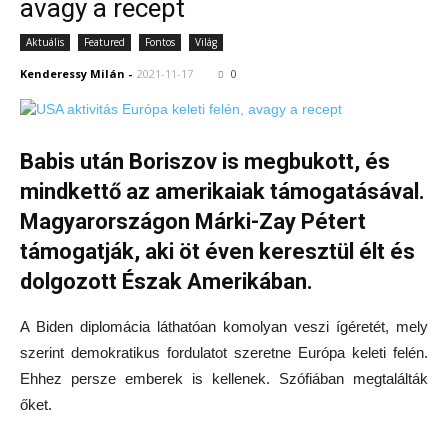
avagy a recept
Aktuális
Featured
Fontos
Világ
Kenderessy Milán
-
2021-11-17
0
Babis után Boriszov is megbukott, és
mindkettő az amerikaiak támogatásával.
Magyarországon Márki-Zay Pétert
támogatják, aki öt éven keresztül élt és
dolgozott Észak Amerikában.
A Biden diplomácia láthatóan komolyan veszi ígéretét, mely
szerint demokratikus fordulatot szeretne Európa keleti felén.
Ehhez persze emberek is kellenek. Szófiában megtalálták
őket.