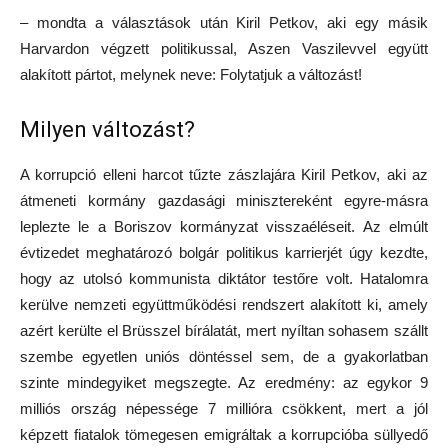
– mondta a választások után Kiril Petkov, aki egy másik
Harvardon végzett politikussal, Aszen Vaszilevvel együtt
alakított pártot, melynek neve: Folytatjuk a változást!
Milyen változást?
A korrupció elleni harcot tűzte zászlajára Kiril Petkov, aki az
átmeneti kormány gazdasági minisztereként egyre-másra
leplezte le a Boriszov kormányzat visszaéléseit. Az elmúlt
évtizedet meghatározó bolgár politikus karrierjét úgy kezdte,
hogy az utolsó kommunista diktátor testőre volt. Hatalomra
kerülve nemzeti együttműködési rendszert alakított ki, amely
azért kerülte el Brüsszel bírálatát, mert nyíltan sohasem szállt
szembe egyetlen uniós döntéssel sem, de a gyakorlatban
szinte mindegyiket megszegte. Az eredmény: az egykor 9
milliós ország népessége 7 millióra csökkent, mert a jól
képzett fiatalok tömegesen emigráltak a korrupcióba süllyedő