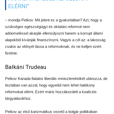
ELÉRNI”
– mondja Petkov. Mit jelent ez a gyakorlatban? Azt, hogy a
szükséges egészségügyi és oktatási reformot nem
adóemeléssel akarják ellensúlyozni hanem a korrupt állami
alapokból kívánják finanszírozni. Vagyis a cél az: a lakosság
csakis az előnyét lássa a reformoknak, és ne kelljen ezért
fizetnie.
Balkáni Trudeau
Petkov Kanada fiatalos liberális miniszterelnökét utánozza, de
tisztában van azzal, hogy egyedül nem lehet hatékony
reformokat elérni. Ezért máris hozzákezdett a koalíciós
tárgyalásokhoz.
Petkov az első karizmatikus vezető a bolgár politikában