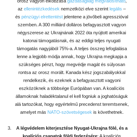
orosz vagyon elkobzása
gazdaságilag megvalósítható
,
az
ellenintézkedések
nemzetközi elve szerint
legális
–
és
pénzügyi elrettentést
jelentene a jövőbeli agresszióval
szemben. A 300 milliárd dolláros befagyasztott vagyon
négyszerese az Ukrajnának 2022 óta nyújtott amerikai
katonai támogatásnak, és az eddigi teljes nyugati
támogatás nagyjából 75%-a. A teljes összeg lefoglalása
lenne a legjobb módja annak, hogy Ukrajna megkapja a
szükséges pénzt, hogy megvédje magát és súlyosan
rontsa az orosz morált. Kanada kész jogszabályokkal
rendelkezik, és ezeknek a befagyasztott vagyoni
eszközöknek a többsége Európában van. A koalíciós
államoknak haladéktalanul el kell fogniuk a joghatóságuk
alá tartozókat, hogy egyértelmű precedenst teremtsenek,
amelyet más
NATO-szövetségesek
is követhetnek.
A légvédelem kiterjesztése Nyugat-Ukrajna fölé, és a
koalíciós csapatok földi fedezésére
: A koalíciós