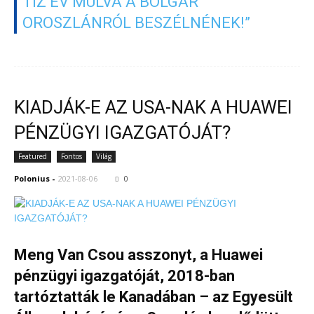
TÍZ ÉV MÚLVA A BOLGÁR
OROSZLÁNRÓL BESZÉLNÉNEK!”
KIADJÁK-E AZ USA-NAK A HUAWEI
PÉNZÜGYI IGAZGATÓJÁT?
Featured
Fontos
Világ
Polonius
-
2021-08-06
0
Meng Van Csou asszonyt, a Huawei
pénzügyi igazgatóját, 2018-ban
tartóztatták le Kanadában – az Egyesült