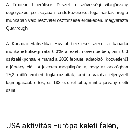
A Trudeau Liberálisok ősszel a szövetségi világjárvány
segélyezési politikájában rendelkezéseket fogalmaztak meg a
munkában való részvétel ösztönzése érdekében, magyarázta
Qualtrough.
A Kanadai Statisztikai Hivatal becslése szerint a kanadai
munkanélküliségi ráta 6,0%-ra esett novemberben, ami 0,3
százalékponttal elmarad a 2020 februári adatoktól, közvetlenül
a járvány előtt. A jelentés megállapította, hogy az országban
19,3 millió embert foglalkoztattak, ami a valaha feljegyzett
legmagasabb érték, és 183 ezerrel több, mint a járvány előtti
szint.
USA aktivitás Európa keleti felén,