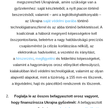
megszerezheti Ukrajnának, amire szüksége van a
győzelemhez: saját készleteiből, a nyílt piacon történő
beszerzésből, valamint – ami a legköltséghatékonyabb –
az Ukrajna
saját védelmi iparába
történő
technológiatranszferrel és az abba történő befektetéssel. A
koalíciónak a háborút megnyerő képességekre kell
összpontosítania, beleértve a nagy hatótávolságú precíziós
csapásmérést (a célzás korlátozása nélkül), az
elektronikus hadviselést, a vezetést és irányítást,
a
hírszerzési
,
megfigyelési
és felderítési képességeket,
valamint a hagyományos orosz előnyöket ellensúlyozó,
kialakulóban lévő védelmi technológiákat, valamint az olyan
alapvető alapokat, mint a tüzérség, a 155 mm-es lőszerek,
a légvédelmi, hajó és páncéltörő rendszerek és lőszerek.
Foglalja le az összes befagyasztott orosz vagyont,
hogy finanszírozza Ukrajna győzelmét:
A befagyasztott