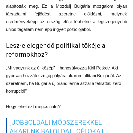
alapították meg. Ez a Mozdulj Bulgária mozgalom olyan
társadalmi fejlődést szeretne előidézni, melynek
eredményeképp az ország előre léphetne a legszegényebb
uniós tagállam nem épp irigyelt pozíciójából.
Lesz-e elegendő politikai tőkéje a
reformokhoz?
„Mi vagyunk az új közép” – hangsúlyozza Kiril Petkov. Aki
gyorsan hozzáteszi: „új pályára akarom állítani Bulgáriát. Az
szeretném, ha Bulgária új brand lenne azzal a felirattal: zéró
korrupció!”
Hogy lehet ezt megcsinálni?
„JOBBOLDALI MÓDSZEREKKEL
AKARUNK BALOLDALI CÉLOKAT