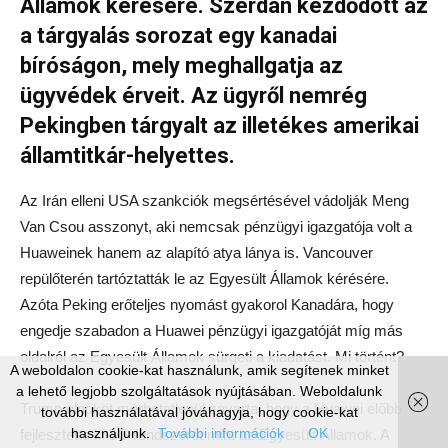
Államok kérésére. Szerdán kezdődött az
a tárgyalás sorozat egy kanadai
bíróságon, mely meghallgatja az
ügyvédek érveit. Az ügyről nemrég
Pekingben tárgyalt az illetékes amerikai
államtitkár-helyettes.
Az Irán elleni USA szankciók megsértésével vádolják Meng
Van Csou asszonyt, aki nemcsak pénzügyi igazgatója volt a
Huaweinek hanem az alapító atya lánya is. Vancouver
repülőterén tartóztatták le az Egyesült Államok kérésére.
Azóta Peking erőteljes nyomást gyakorol Kanadára, hogy
engedje szabadon a Huawei pénzügyi igazgatóját míg más
oldalról az Egyesült Államok sürgeti a kiadatást. Mi történt?
A weboldalon cookie-kat használunk, amik segítenek minket
a lehető legjobb szolgáltatások nyújtásában. Weboldalunk
Trump elnököt mérhetetlenül zavarta, hogy a Huawei előbb
további használatával jóváhagyja, hogy cookie-kat
használjunk.
További információk
OK
fejlesztette ki 5G rendszerét mint az Egyesült Államok. A