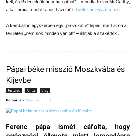
kell, és Biden elnök nem hallgathat” – mondta Kevin McCarthy,
a kaliforniai republikánus házelnök
Twitter-bejegyzésében
.
A kémballon egyszerűen egy „provokatív” lépés, mert azon a
területen „nem sok minden van ott” – állítják a szakértők .
Pápai béke misszió Moszkvába és
Kijevbe
Featured
Fontos
Világ
Polonius
-
2022-07-05
0
Ferenc pápa ismét cáfolta, hogy
egészségi állapota miatt lemondásra