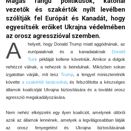
Magas rangú politikusok, katonai
vezetők és szakértők nyílt levélben
szólítják fel Európát és Kanadát, hogy
egyesítsék erőiket Ukrajna védelmében
az orosz agresszióval szemben.
A
helyett, hogy Donald Trump miatt aggódnának, az
európaiaknak és a kanadaiaknak
Donald
Tusk
példáját kellene követniük. Amikor a dolgok
nehézzé válnak, a nehezek is beindulnak. Miközben sokan
izgatottan várják, mit tesz
Trump
, a lengyel miniszterelnök
követte
a szakértői tanácsokat
, és felszólította a készséges
államok koalícióját Ukrajna biztosítására és a további orosz
agresszió megakadályozására.
Nem nehéz elképzelni egy ilyen koalíciót, amelynek úttörői
azok az államok lennének, amelyek a legvilágosabban látják
az orosz fenyegetést és Ukrajna biztosításának