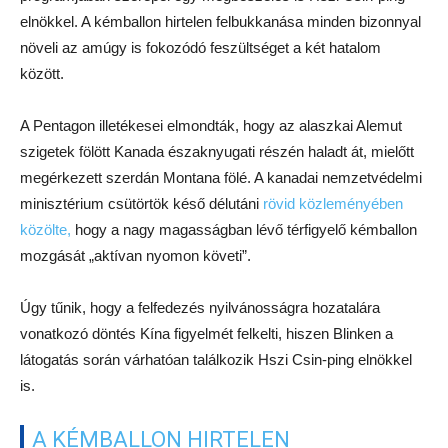
elnökkel. A kémballon hirtelen felbukkanása minden bizonnyal
növeli az amúgy is fokozódó feszültséget a két hatalom
között.
A Pentagon illetékesei elmondták, hogy az alaszkai Alemut
szigetek fölött Kanada északnyugati részén haladt át, mielőtt
megérkezett szerdán Montana fölé. A kanadai nemzetvédelmi
minisztérium csütörtök késő délutáni
rövid közleményében
közölte,
hogy a nagy magasságban lévő térfigyelő kémballon
mozgását „aktívan nyomon követi”.
Úgy tűnik, hogy a felfedezés nyilvánosságra hozatalára
vonatkozó döntés Kína figyelmét felkelti, hiszen Blinken a
látogatás során várhatóan találkozik Hszi Csin-ping elnökkel
is.
A KÉMBALLON HIRTELEN