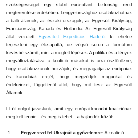
szükségességét egy stabil euró-atlanti biztonsági rend
megteremtése érdekében. Lengyelországhoz csatlakozhatnak
a balti államok, az északi országok, az Egyesült Királyság,
Franciaország, Kanada és Hollandia. Az Egyesült Királyság
által vezetett
Egyesített Expedíciós Haderőt
ki lehetne
terjeszteni egy élcsapattá, de végső soron a formátum
kevésbé számít, mint a megtett lépések. A politika és a tények
megváltoztatásával a koalíció másokat is arra ösztönözne,
hogy csatlakozzanak hozzájuk, és megragadja az európaiak
és kanadaiak erejét, hogy megvédjék magunkat és
érdekeinket, függetlenül attól, hogy mit tesz az Egyesült
Államok.
Itt öt dolgot javaslunk, amit egy európai-kanadai koalíciónak
meg kell tennie – és meg is tehet – a hajlandók közül:
Fegyverezd fel Ukrajnát a győzelemre:
A koalíció