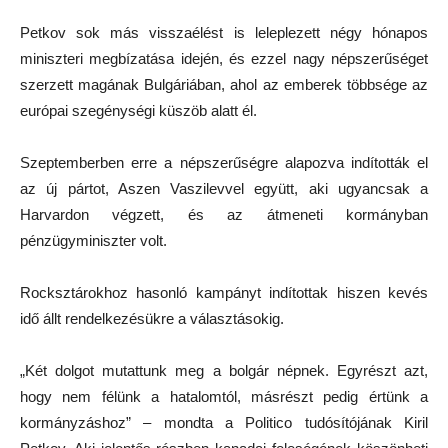
Petkov sok más visszaélést is leleplezett négy hónapos
miniszteri megbízatása idején, és ezzel nagy népszerűséget
szerzett magának Bulgáriában, ahol az emberek többsége az
európai szegénységi küszöb alatt él.
Szeptemberben erre a népszerűségre alapozva indították el
az új pártot, Aszen Vaszilevvel együtt, aki ugyancsak a
Harvardon végzett, és az átmeneti kormányban
pénzügyminiszter volt.
Rocksztárokhoz hasonló kampányt indítottak hiszen kevés
idő állt rendelkezésükre a választásokig.
„Két dolgot mutattunk meg a bolgár népnek. Egyrészt azt,
hogy nem félünk a hatalomtól, másrészt pedig értünk a
kormányzáshoz” – mondta a Politico tudósítójának Kiril