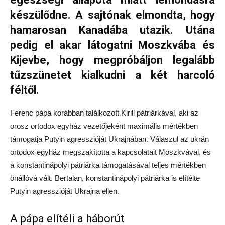
készülődne. A sajtónak elmondta, hogy
hamarosan Kanadába utazik. Utána
pedig el akar látogatni Moszkvába és
Kijevbe, hogy megpróbáljon legalább
tűzszünetet kialkudni a két harcoló
féltől.
Ferenc pápa korábban találkozott Kirill pátriárkával, aki az
orosz ortodox egyház vezetőjeként maximális mértékben
támogatja Putyin agresszióját Ukrajnában. Válaszul az ukrán
ortodox egyház megszakította a kapcsolatait Moszkvával, és
a konstantinápolyi pátriárka támogatásával teljes mértékben
önállóvá vált. Bertalan, konstantinápolyi pátriárka is elítélte
Putyin agresszióját Ukrajna ellen.
A pápa elítéli a háborút