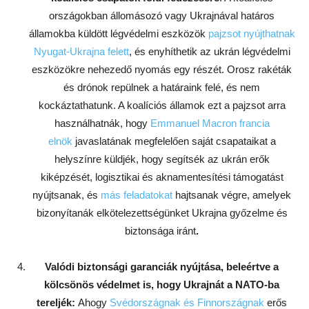
országokban állomásozó vagy Ukrajnával határos
államokba küldött légvédelmi eszközök
pajzsot nyújthatnak
Nyugat-Ukrajna felett
, és enyhíthetik az ukrán légvédelmi
eszközökre nehezedő nyomás egy részét. Orosz rakéták
és drónok repülnek a határaink felé, és nem
kockáztathatunk. A koalíciós államok ezt a pajzsot arra
használhatnák, hogy
Emmanuel Macron francia
elnök
javaslatának megfelelően saját csapataikat a
helyszínre küldjék, hogy segítsék az ukrán erők
kiképzését, logisztikai és aknamentesítési támogatást
nyújtsanak, és
más feladatokat
hajtsanak végre, amelyek
bizonyítanák elkötelezettségünket Ukrajna győzelme és
biztonsága iránt
.
Valódi biztonsági garanciák nyújtása, beleértve a
kölcsönös védelmet is, hogy Ukrajnát a NATO-ba
tereljék:
Ahogy
Svédországnak és Finnországnak
erős