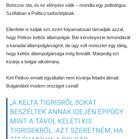
Boriszov óta, és ez előnyére válik – mondta egy politológus
Szófiában a Politico tudósítójának.
Ellenfelei is tudják ezt, ezért folyamatosan támadják azzal,
hogy Petkov kettős állampolgár. Bár kérvényezte lemondását
a kanadai állampolgárságról, de úgy volt miniszter egy ideig,
hogy kettős állampolgársága még fennállt. Márpedig ezt
kizárja a bolgár alkotmány.
Kiril Petkov emiatt egyáltalán nem kívánja feladni álmait:
Bulgáriából modern országot csinál!
„A KELTA TIGRISRŐL SOKAT
BESZÉLTEK ANNAK IDEJÉN ÉPPÚGY
MINT A TÁVOL KELETI KIS
TIGRISEKRŐL. AZT SZERETNÉM, HA