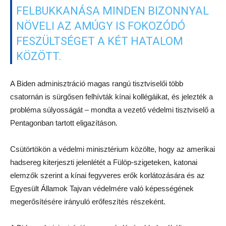
FELBUKKANÁSA MINDEN BIZONNYAL
NÖVELI AZ AMÚGY IS FOKOZÓDÓ
FESZÜLTSÉGET A KÉT HATALOM
KÖZÖTT.
A Biden adminisztráció magas rangú tisztviselői több
csatornán is sürgősen felhívták kínai kollégáikat, és jelezték a
probléma súlyosságát – mondta a vezető védelmi tisztviselő a
Pentagonban tartott eligazításon.
Csütörtökön a védelmi minisztérium közölte, hogy az amerikai
hadsereg kiterjeszti jelenlétét a Fülöp-szigeteken, katonai
elemzők szerint a kínai fegyveres erők korlátozására és az
Egyesült Államok Tajvan védelmére való képességének
megerősítésére irányuló erőfeszítés részeként.