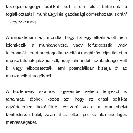
közegészségügyi politikát kell szem előtt tartanunk a
foglalkoztatási, munkaügyi és gazdasági döntéshozatal során”
– jegyezte meg.
A minisztérium azt mondta, hogy ha egy alkalmazott nem
jelentkezik a munkahelyére, vagy felfüggesztik vagy
felmondják, mert megtagadta az oltási megbízás teljesítését, a
munkáltatónak jeleznie kell, hogy felmondott, szabadságot vett
ki vagy elbocsátották, ami potenciálisan kizárja őt az
munkanélküli segélyből.
A közlemény számos figyelembe vehető tényezőt is
tartalmaz, többek között azt, hogy az oltási politikát
egyértelműen közölték-e, ésszerű volt-e a munkahelyi
kontextuson belül, valamint az oltási politika alóli esetleges
mentességeket.