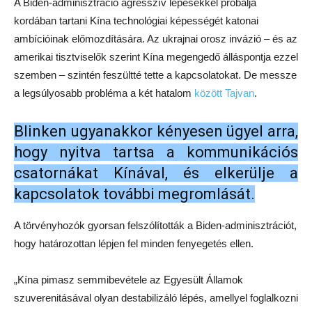
A Biden-adminisztráció agresszív lépésekkel próbálja
kordában tartani Kína technológiai képességét katonai
ambícióinak előmozdítására. Az ukrajnai orosz invázió – és az
amerikai tisztviselők szerint Kína megengedő álláspontja ezzel
szemben – szintén feszültté tette a kapcsolatokat. De messze
a legsúlyosabb probléma a két hatalom
között Tajvan
.
Blinken ugyanakkor kényesen ügyel arra,
hogy nyitva tartsa a kommunikációs
csatornákat Kínával, és elkerülje a
kapcsolatok további megromlását.
A törvényhozók gyorsan felszólították a Biden-adminisztrációt,
hogy határozottan lépjen fel minden fenyegetés ellen.
„Kína pimasz semmibevétele az Egyesült Államok
szuverenitásával olyan destabilizáló lépés, amellyel foglalkozni