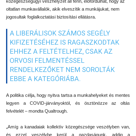
közegészségügyi vészhelyzet áll fenn, előfordulhat, hogy az
oltatlan munkavállalók, akik elveszítik a munkájukat, nem
jogosultak foglalkoztatási biztosítási ellátásra.
A LIBERÁLISOK SZÁMOS SEGÉLY
KIFIZETÉSÉHEZ IS RAGASZKODTAK
EHHEZ A FELTÉTELHEZ, CSAK AZ
ORVOSI FELMENTÉSSEL
RENDELKEZŐKET NEM SOROLTÁK
EBBE A KATEGÓRIÁBA.
A politika célja, hogy nyitva tartsa a munkahelyeket és mentes
legyen a COVID-járványoktól, és ösztönözze az oltás
felvételét – mondta Qualtrough.
„Amíg a kanadaiak kollektív közegészsége veszélyben van,
és ezzel veszélybe kerül a gazdaságunk, addig a