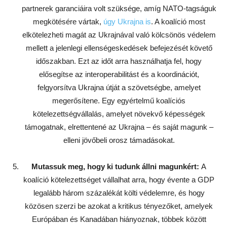
partnerek garanciáira volt szüksége, amíg NATO-tagságuk
megkötésére vártak,
úgy Ukrajna is
. A koalíció most
elkötelezheti magát az Ukrajnával való kölcsönös védelem
mellett a jelenlegi ellenségeskedések befejezését követő
időszakban. Ezt az időt arra használhatja fel, hogy
elősegítse az interoperabilitást és a koordinációt,
felgyorsítva Ukrajna útját a szövetségbe, amelyet
megerősítene. Egy egyértelmű koalíciós
kötelezettségvállalás, amelyet növekvő képességek
támogatnak, elrettentené az Ukrajna – és saját magunk –
elleni jövőbeli orosz támadásokat.
Mutassuk meg, hogy ki tudunk állni magunkért:
A
koalíció kötelezettséget vállalhat arra, hogy évente a GDP
legalább három százalékát költi védelemre, és hogy
közösen szerzi be azokat a kritikus tényezőket, amelyek
Európában és Kanadában hiányoznak, többek között