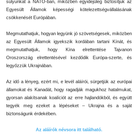
súlyunkat a NATO-ban, miközben egyidejűleg biztosítjuk az
Egyesült Államok képességi kötelezettségvállalásának
csökkenését Európában.
Megmutathatjuk, hogyan legyünk jó szövetségesek, miközben
az Egyesült Államok igyekszik kordában tartani Kínát, és
megmutathatjuk, hogy Kína elrettentése Tajvanon
Oroszország elrettentésével kezdődik Európa-szerte, és
legyőzzük Ukrajnában.
Az idő a lényeg, ezért mi, e levél aláírói, sürgetjük az európai
államokat és Kanadát, hogy ragadják magukhoz hatalmukat,
gyorsan alakítsanak koalíciót az erre hajlandókból, és együtt
tegyék meg ezeket a lépéseket – Ukrajna és a saját
biztonságunk érdekében.
Az aláírók névsora itt található.