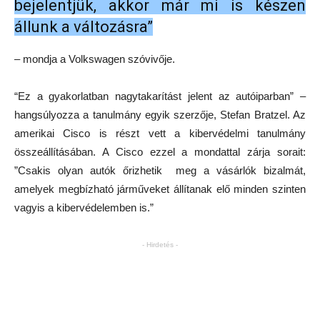
bejelentjük, akkor már mi is készen
állunk a változásra”
– mondja a Volkswagen szóvivője.
“Ez a gyakorlatban nagytakarítást jelent az autóiparban” –
hangsúlyozza a tanulmány egyik szerzője, Stefan Bratzel. Az
amerikai Cisco is részt vett a kibervédelmi tanulmány
összeállításában. A Cisco ezzel a mondattal zárja sorait:
”Csakis olyan autók őrizhetik meg a vásárlók bizalmát,
amelyek megbízható járműveket állítanak elő minden szinten
vagyis a kibervédelemben is.”
- Hirdetés -