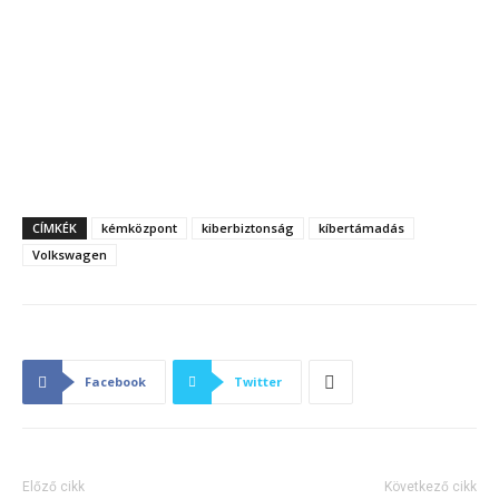
CÍMKÉK
kémközpont
kiberbiztonság
kíbertámadás
Volkswagen
Facebook
Twitter
Előző cikk
Következő cikk