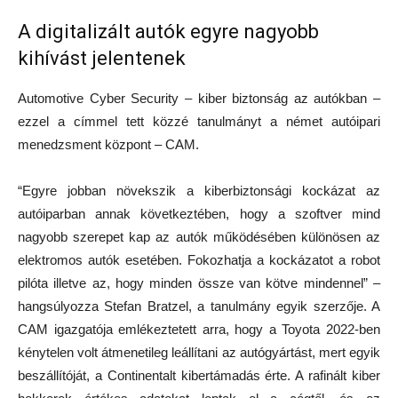
A digitalizált autók egyre nagyobb
kihívást jelentenek
Automotive Cyber Security – kiber biztonság az autókban –
ezzel a címmel tett közzé tanulmányt a német autóipari
menedzsment központ – CAM.
“Egyre jobban növekszik a kiberbiztonsági kockázat az
autóiparban annak következtében, hogy a szoftver mind
nagyobb szerepet kap az autók működésében különösen az
elektromos autók esetében. Fokozhatja a kockázatot a robot
pilóta illetve az, hogy minden össze van kötve mindennel” –
hangsúlyozza Stefan Bratzel, a tanulmány egyik szerzője. A
CAM igazgatója emlékeztetett arra, hogy a Toyota 2022-ben
kénytelen volt átmenetileg leállítani az autógyártást, mert egyik
beszállítóját, a Continentalt kibertámadás érte. A rafinált kiber