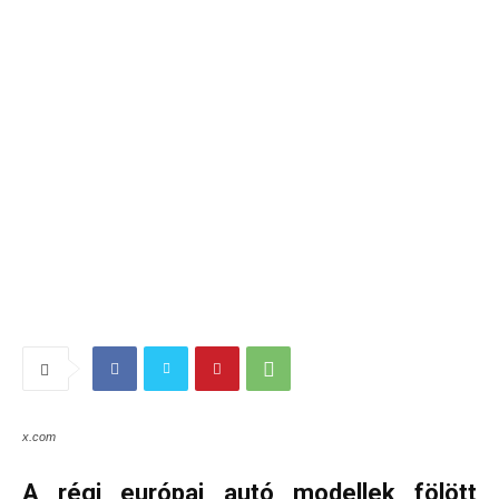
x.com
A régi európai autó modellek fölött