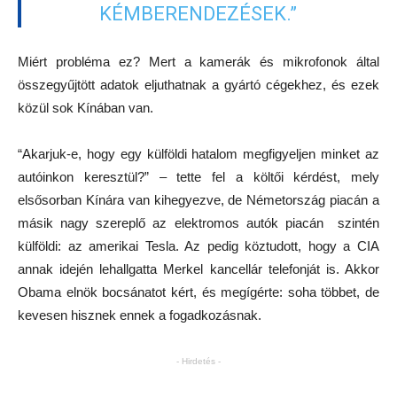
KÉMBERENDEZÉSEK.”
Miért probléma ez? Mert a kamerák és mikrofonok által
összegyűjtött adatok eljuthatnak a gyártó cégekhez, és ezek
közül sok Kínában van.
“Akarjuk-e, hogy egy külföldi hatalom megfigyeljen minket az
autóinkon keresztül?” – tette fel a költői kérdést, mely
elsősorban Kínára van kihegyezve, de Németország piacán a
másik nagy szereplő az elektromos autók piacán szintén
külföldi: az amerikai Tesla. Az pedig köztudott, hogy a CIA
annak idején lehallgatta Merkel kancellár telefonját is. Akkor
Obama elnök bocsánatot kért, és megígérte: soha többet, de
kevesen hisznek ennek a fogadkozásnak.
- Hirdetés -