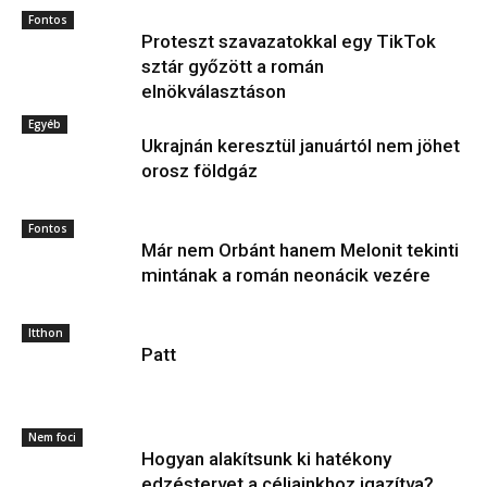
Fontos
Proteszt szavazatokkal egy TikTok
sztár győzött a román
elnökválasztáson
Egyéb
Ukrajnán keresztül januártól nem jöhet
orosz földgáz
Fontos
Már nem Orbánt hanem Melonit tekinti
mintának a román neonácik vezére
Itthon
Patt
Nem foci
Hogyan alakítsunk ki hatékony
edzéstervet a céljainkhoz igazítva?