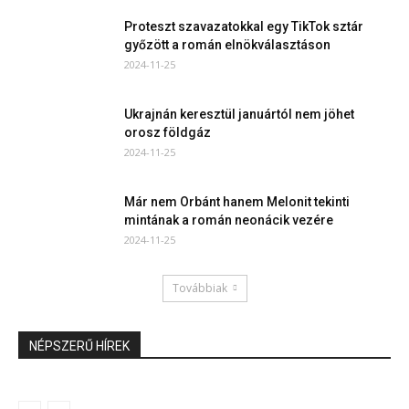
Proteszt szavazatokkal egy TikTok sztár
győzött a román elnökválasztáson
2024-11-25
Ukrajnán keresztül januártól nem jöhet
orosz földgáz
2024-11-25
Már nem Orbánt hanem Melonit tekinti
mintának a román neonácik vezére
2024-11-25
Továbbiak
NÉPSZERŰ HÍREK