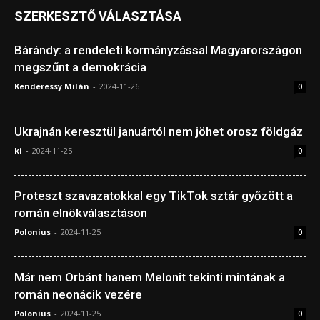
SZERKESZTŐ VÁLASZTÁSA
Bárándy: a rendeleti kormányzással Magyarországon
megszűnt a demokrácia
Kenderessy Milán
-
2024-11-26
0
Ukrajnán keresztül januártól nem jöhet orosz földgáz
ki
-
2024-11-25
0
Proteszt szavazatokkal egy TikTok sztár győzött a
román elnökválasztáson
Polonius
-
2024-11-25
0
Már nem Orbánt hanem Melonit tekinti mintának a
román neonácik vezére
Polonius
-
2024-11-25
0