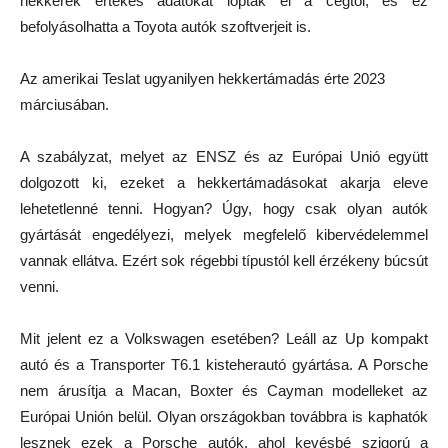
hekkerek értékes adatokat loptak el a cégtől, és ez
befolyásolhatta a Toyota autók szoftverjeit is.
Az amerikai Teslat ugyanilyen hekkertámadás érte 2023
márciusában.
A szabályzat, melyet az ENSZ és az Európai Unió együtt
dolgozott ki, ezeket a hekkertámadásokat akarja eleve
lehetetlenné tenni. Hogyan? Úgy, hogy csak olyan autók
gyártását engedélyezi, melyek megfelelő kibervédelemmel
vannak ellátva. Ezért sok régebbi típustól kell érzékeny búcsút
venni.
Mit jelent ez a Volkswagen esetében? Leáll az Up kompakt
autó és a Transporter T6.1 kisteherautó gyártása. A Porsche
nem árusítja a Macan, Boxter és Cayman modelleket az
Európai Unión belül. Olyan országokban továbbra is kaphatók
lesznek ezek a Porsche autók, ahol kevésbé szigorú a