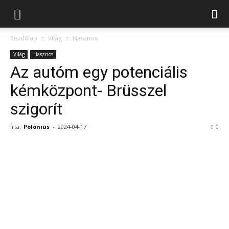
Kezdőlap
Világ
Hasznos
Világ
Hasznos
Az autóm egy potenciális
kémközpont- Brüsszel
szigorít
Írta:
Polonius
-
2024-04-17
0