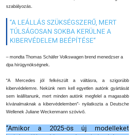
szabályozás.
“A LEÁLLÁS SZÜKSÉGSZERŰ, MERT
TÚLSÁGOSAN SOKBA KERÜLNE A
KIBERVÉDELEM BEÉPÍTÉSE“
– mondta Thomas Schäfer Volkswagen brend menedzser a
dpa hírügynökségnek.
“A Mercedes jól felkészült a váltásra, a szigorúbb
kibervédelemre. Nekünk nem kell egyetlen autónk gyártását
sem leállítanunk, mert minden autónk megfelel a magasabb
kívánalmaknak a kibervédelemben”- nyilatkozta a Deutsche
Wellenek Juliane Weckenmann szóvivő.
“Amikor a 2025-ös új modelleket