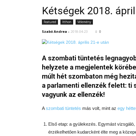
Kétségek 2018. ápril
Featured
Itthon
Vélemény
Szabó Andrea
-
2018-04-23
0
A szombati tüntetés legnagyob
helyzete a megjelentek körébe
múlt hét szombaton még hezit
a parlamenti ellenzék felett: t
vagyunk az ellenzék!
A
szombati tüntetés
más volt, mint az
egy hétte
Első etap: a gyülekezés. Egymást vizsgáló, 
érzékelhetően kudarcként élte meg a közepe