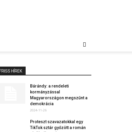
FRISS HÍREK
Bárándy: a rendeleti
kormányzással
Magyarországon megszűnt a
demokrácia
2024-11-26
Proteszt szavazatokkal egy
TikTok sztár győzött a román