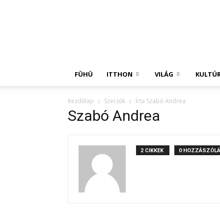
Független
Hírügynökség
FÜHÜ
ITTHON
VILÁG
KULTÚ
Kezdőlap
Szerzők
Írta Szabó Andrea
Szabó Andrea
2 CIKKEK
0 HOZZÁSZÓL