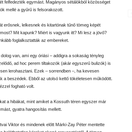
ét felfedezték egymást. Magányos sétálókból közösséget
zók mellé a gyűrű is felsorakozott.
t erősnek, lelkesnek és kitartónak tűnő tömeg képét
most? Mit kapunk? Miért is vagyunk itt? Mi lesz a jövő?
inkább foglalkoztatták az embereket.
dolog van, ami egy óriási – addigra a sokaság tényleg
zelődő, ad hoc perem tiltakozók (akár egyszerű bulizók) is
jesen lerohasztani. Ezek – sorrendben –, ha kevesen
k a beszédek. Ebből az utolsó kettő tökéletesen működött.
zzel fogható volt.
at a hibákat, mint amiket a Kossuth téren egyszer már
mást, gyatra hangosítás mellett.
vai Viktor és mindenek előtt Márki-Zay Péter mentette