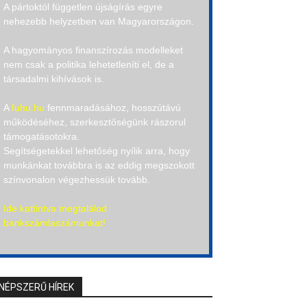
A pártoktól független újságírás egyre
nehezebb helyzetben van Magyarországon.
A hagyományos finanszírozás modelleket
nem csak a politika lehetetleníti el, de a
társadalmi kihívások is.
A
fuhu.hu
fennmaradásához, hosszútávú
működéséhez, szerkesztőségünk rászorul
támogatásotokra.
Segítségetekkel lehetőség nyílik arra, hogy
munkánkat továbbra is az eddig megszokott
színvonalon végezhessük tovább.
Ide kattintva megtalálod
bankszámlaszámunkat!
NÉPSZERŰ HÍREK