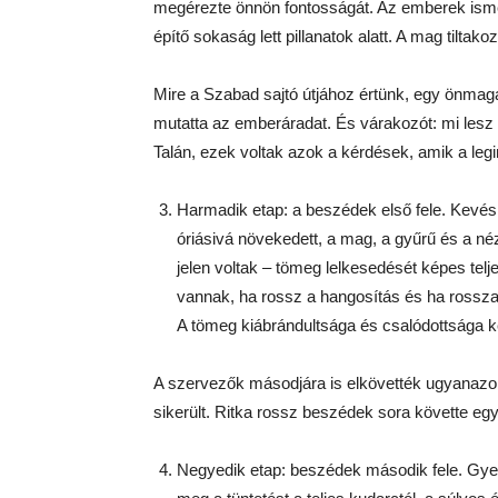
megérezte önnön fontosságát. Az emberek ism
építő sokaság lett pillanatok alatt. A mag tiltako
Mire a Szabad sajtó útjához értünk, egy önmagá
mutatta az emberáradat. És várakozót: mi lesz 
Talán, ezek voltak azok a kérdések, amik a leg
Harmadik etap: a beszédek első fele. Kevés 
óriásivá növekedett, a mag, a gyűrű és a né
jelen voltak – tömeg lelkesedését képes tel
vannak, ha rossz a hangosítás és ha rossza
A tömeg kiábrándultsága és csalódottsága ké
A szervezők másodjára is elkövették ugyanazok
sikerült. Ritka rossz beszédek sora követte egy
Negyedik etap: beszédek második fele. Gyet