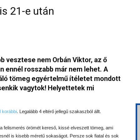
is 21-e után
b vesztese nem Orbán Viktor, az ő
n ennél rosszabb már nem lehet. A
áló tömeg egyértelmű ítéletet mondott
i senkik vagytok! Helyettetek mi
l korábbi
. Legalább 4 eltérő jellegű szakaszból állt.
a felismerés örömét kereső, kissé elveszett tömeg, ami
snél is kisebb méretű sokaságot. Persze sok fiatal és sok