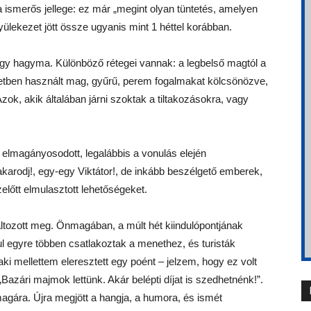
a ismerős jellege: ez már „megint olyan tüntetés, amelyen
lekezet jött össze ugyanis mint 1 héttel korábban.
gy hagyma. Különböző rétegei vannak: a legbelső magtól a
letben használt mag, gyűrű, perem fogalmakat kölcsönözve,
zok, akik általában járni szoktak a tiltakozásokra, vagy
elmagányosodott, legalábbis a vonulás elején
arodj!, egy-egy Viktátor!, de inkább beszélgető emberek,
zelőtt elmulasztott lehetőségeket.
változott meg. Önmagában, a múlt hét kiindulópontjának
ul egyre többen csatlakoztak a menethez, és turisták
ki mellettem eleresztett egy poént – jelzem, hogy ez volt
„Bazári majmok lettünk. Akár belépti díjat is szedhetnénk!”.
magára. Újra megjött a hangja, a humora, és ismét