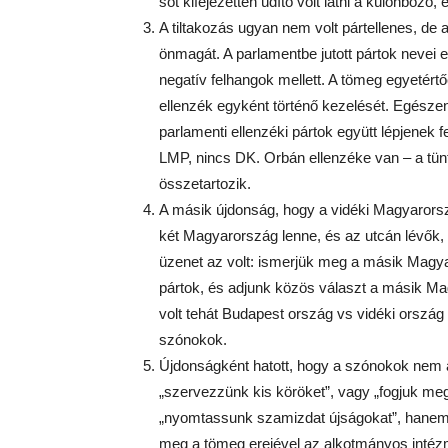
sőt kifejezetten üdítő volt látni a különböz
A tiltakozás ugyan nem volt pártellenes, de
önmagát. A parlamentbe jutott pártok nevei 
negatív felhangok mellett. A tömeg egyetértőe
ellenzék egyként történő kezelését. Egésze
parlamenti ellenzéki pártok együtt lépjenek
LMP, nincs DK. Orbán ellenzéke van – a tünt
összetartozik.
A másik újdonság, hogy a vidéki Magyarorsz
két Magyarország lenne, és az utcán lévők, i
üzenet az volt: ismerjük meg a másik Magya
pártok, és adjunk közös választ a másik Ma
volt tehát Budapest ország vs vidéki ország
szónokok.
Újdonságként hatott, hogy a szónokok nem a 
„szervezzünk kis köröket”, vagy „fogjuk me
„nyomtassunk szamizdat újságokat”, hanem k
meg a tömeg erejével az alkotmányos intézmé