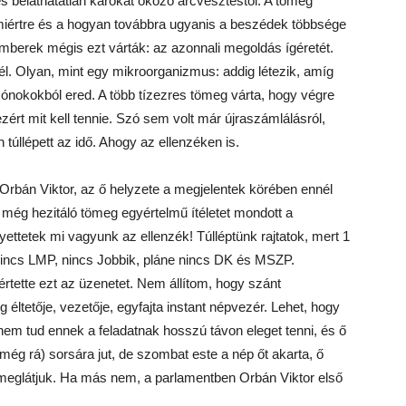
 és beláthatatlan károkat okozó arcvesztéstől. A tömeg
 miértre és a hogyan továbbra ugyanis a beszédek többsége
emberek mégis ezt várták: az azonnali megoldás ígéretét.
 él. Olyan, mint egy mikroorganizmus: addig létezik, amíg
szónokokból ered. A több tízezres tömeg várta, hogy végre
ért mit kell tennie. Szó sem volt már újraszámlálásról,
túllépett az idő. Ahogy az ellenzéken is.
rbán Viktor, az ő helyzete a megjelentek körében ennél
még hezitáló tömeg egyértelmű ítéletet mondott a
elyettetek mi vagyunk az ellenzék! Túlléptünk rajtatok, mert 1
 nincs LMP, nincs Jobbik, pláne nincs DK és MSZP.
tette ezt az üzenetet. Nem állítom, hogy szánt
g éltetője, vezetője, egyfajta instant népvezér. Lehet, hogy
em tud ennek a feladatnak hosszú távon eleget tenni, és ő
k még rá) sorsára jut, de szombat este a nép őt akarta, ő
meglátjuk. Ha más nem, a parlamentben Orbán Viktor első