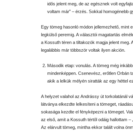
idős jelent meg, de az egésznek volt egyfajt
voltam már” – érzés. Sokkal homogénebb gyü
Egy tömeg hasonló módon jellemezhető, mint e
legkülső peremig. A választói magatartás elmé
a Kossuth téren a tiltakozók magja jelent meg. A
legalábbis már többször voltak ilyen akción.
Második etap: vonulás. A tömeg még inkább 
mindenképpen. Csenevész, erőtlen Orbán tak
akik a lelkük mélyén siratták az egy héttel e
A helyzet valahol az Andrássy út torkolatánál 
látványa elkezdte lelkesíteni a tömeget, ráadás
sokasága kezdte el fényképezni a tömeget. Vala
az első, amit a Kossuth tértől odáig hallottam – 
Az elárvult tömeg, mintha ekkor talált volna ön