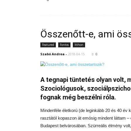
Összenőtt-e, ami ös
Featured
Fontos
Itthon
Szabó Andrea
-
2018-04-15
0
A tegnapi tüntetés olyan volt,
Szociológusok, szociálpszicho
fognak még beszélni róla.
Mindenféle életkorú (de leginkább 20 és 40 év k
rasztától kopaszon át emósig mindent láttam –
Budapest belvárosában. Szürreális élmény volt