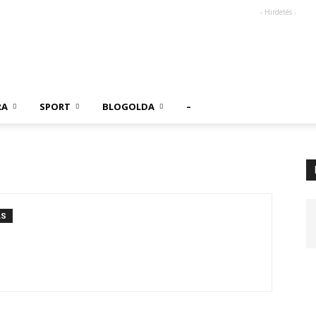
- Hirdetés -
RA
SPORT
BLOGOLDA
–
ÁS