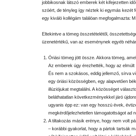
jobbikosnak látszó emberek két kifejezetten idős,
szóért, de tényleg így néztek ki egymás kezét f
egy kiváló kollégám találóan megfogalmazta: Ma
Eltekintve a tömeg összetételétől, összetettsé
üzenetértékű, van az eseménynek egyéb néhán
Óriási tömeg jött össze. Akkora tömeg, amel
Az emberek úgy érezhették, hogy az elmúlt hé
És nem a szokásos, eddig jellemző, sírva v
egy óriási közösségben, egy alapvetően bék
illúziójukat megtalálni. A közösséget válasz
beláthatatlan következményekkel járó újdon
ugyanis épp ez: van egy hosszú évek, évtize
megkérdőjelezhetetlen támogatottságot ad n
A tiltakozás másik erénye, hogy nem volt pá
– korábbi gyakorlat, hogy a pártok tartsák mag