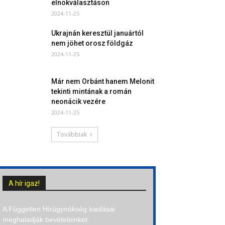
elnökválasztáson
2024-11-25
Ukrajnán keresztül januártól
nem jöhet orosz földgáz
2024-11-25
Már nem Orbánt hanem Melonit
tekinti mintának a román
neonácik vezére
2024-11-25
Továbbiak
A hír igaz!
A Független Hírügynökség kiadásai
meghaladják bevételeinket.