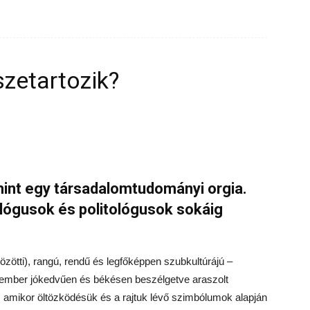
szetartozik?
 mint egy társadalomtudományi orgia.
lógusok és politológusok sokáig
özötti), rangú, rendű és legfőképpen szubkultúrájú –
 ember jókedvűen és békésen beszélgetve araszolt
, amikor öltözködésük és a rajtuk lévő szimbólumok alapján