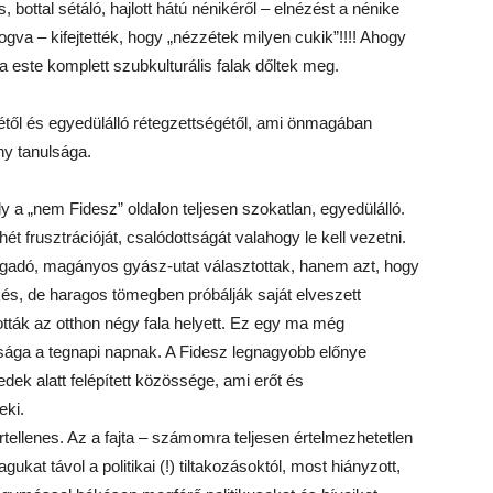
 bottal sétáló, hajlott hátú nénikéről – elnézést a nénike
ogva – kifejtették, hogy „nézzétek milyen cukik”!!!! Ahogy
 este komplett szubkulturális falak dőltek meg.
gétől és egyedülálló rétegzettségétől, ami önmagában
y tanulsága.
y a „nem Fidesz” oldalon teljesen szokatlan, egyedülálló.
t frusztrációját, csalódottságát valahogy le kell vezetni.
igadó, magányos gyász-utat választottak, hanem azt, hogy
és, de haragos tömegben próbálják saját elveszett
tották az otthon négy fala helyett. Ez egy ma még
sága a tegnapi napnak. A Fidesz legnagyobb előnye
dek alatt felépített közössége, ami erőt és
eki.
rtellenes. Az a fajta – számomra teljesen értelmezhetetlen
ukat távol a politikai (!) tiltakozásoktól, most hiányzott,