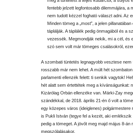
meg a tüntetést a teljes kudarctól, a súlyos
fentebb jelzett legfontosabb dilemmájára, a
nem tudott kézzel fogható választ adni. Az 
Minden tömeg a „most”, a jelen pillanatában
táplálják. A táplálék pedig önmagából és a 
vezessék. Megmondják nekik, mi a cél, és ez
szó sem volt már tömeges csalásokról, ezen 
A szombati tüntetés legnagyobb vesztese nem O
rosszabb már nem lehet. A múlt hét szombaton 
parlamenti ellenzék felett: ti senkik vagytok! H
hét alatt sem értettétek meg a kívánságunkat:
Kizárólag Orbán ellenzéke van. Márki-Zay megér
szándékkal, de 2018. április 21-én ő volt a töme
egy közepes város (ideiglenes) polgármestere n
is Pukli István (tegye fel a kezét, aki emlékszi
pedig a tömeget. A jövőt meg majd május 8-án 
megszólalásakor.