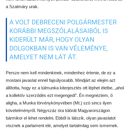
a Szatmáry urak.
A VOLT DEBRECENI POLGÁRMESTER
KORÁBBI MEGSZÓLALÁSAIBÓL IS
KIDERÜLT MÁR, HOGY OLYAN
DOLGOKBAN IS VAN VÉLEMÉNYE,
AMELYET NEM LÁT ÁT.
Persze nem kell mindenkinek, mindenhez értenie, de ez a
mostani javaslat ennél fajsúlyosabb. Mindjárt az elején azt
állította, hogy ez a túlmunka kiterjesztés ott léphet életbe, „ahol
a kollektív szerződés ezt megengedi”. Én megnéztem, ő
aligha, a Munka törvénykönyvében (Mt.) szó sincs ilyen
követelményről. Négyszáz óra túlórát Magyarországon
bármikor el lehet rendelni. Ebből is látszik, olyan javaslatot
visznek a parlament elé, amelyet tartalmilag sem ismernek.