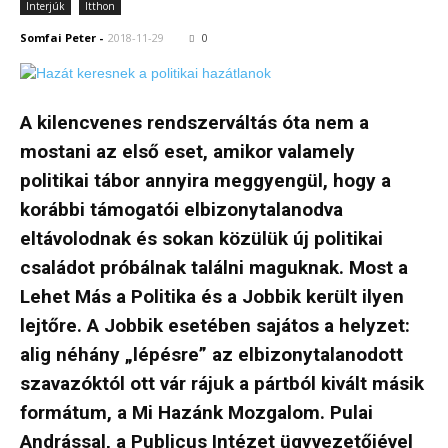
Interjúk
Itthon
Somfai Peter
-
2018-11-29
0
A kilencvenes rendszerváltás óta nem a
mostani az első eset, amikor valamely
politikai tábor annyira meggyengül, hogy a
korábbi támogatói elbizonytalanodva
eltávolodnak és sokan közülük új politikai
családot próbálnak találni maguknak. Most a
Lehet Más a Politika és a Jobbik került ilyen
lejtőre. A Jobbik esetében sajátos a helyzet:
alig néhány „lépésre” az elbizonytalanodott
szavazóktól ott vár rájuk a pártból kivált másik
formátum, a Mi Hazánk Mozgalom. Pulai
Andrással, a Publicus Intézet ügyvezetőjével