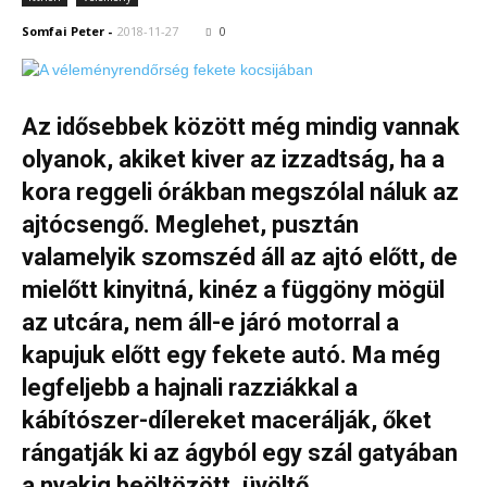
Somfai Peter
-
2018-11-27
0
Az idősebbek között még mindig vannak
olyanok, akiket kiver az izzadtság, ha a
kora reggeli órákban megszólal náluk az
ajtócsengő. Meglehet, pusztán
valamelyik szomszéd áll az ajtó előtt, de
mielőtt kinyitná, kinéz a függöny mögül
az utcára, nem áll-e járó motorral a
kapujuk előtt egy fekete autó. Ma még
legfeljebb a hajnali razziákkal a
kábítószer-dílereket macerálják, őket
rángatják ki az ágyból egy szál gatyában
a nyakig beöltözött, üvöltő