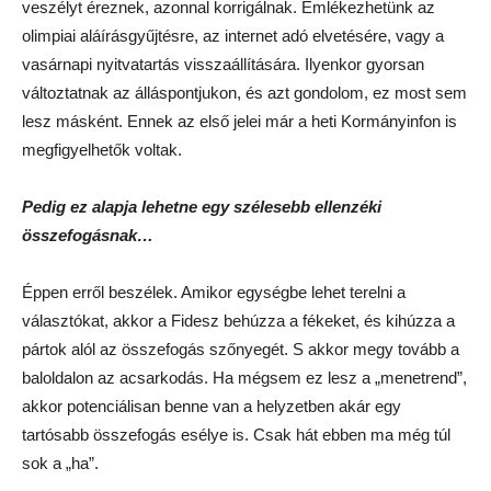
veszélyt éreznek, azonnal korrigálnak. Emlékezhetünk az
olimpiai aláírásgyűjtésre, az internet adó elvetésére, vagy a
vasárnapi nyitvatartás visszaállítására. Ilyenkor gyorsan
változtatnak az álláspontjukon, és azt gondolom, ez most sem
lesz másként. Ennek az első jelei már a heti Kormányinfon is
megfigyelhetők voltak.
Pedig ez alapja lehetne egy szélesebb ellenzéki
összefogásnak…
Éppen erről beszélek. Amikor egységbe lehet terelni a
választókat, akkor a Fidesz behúzza a fékeket, és kihúzza a
pártok alól az összefogás szőnyegét. S akkor megy tovább a
baloldalon az acsarkodás. Ha mégsem ez lesz a „menetrend”,
akkor potenciálisan benne van a helyzetben akár egy
tartósabb összefogás esélye is. Csak hát ebben ma még túl
sok a „ha”.