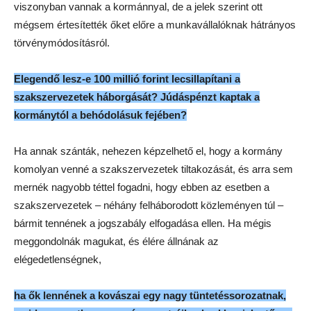
viszonyban vannak a kormánnyal, de a jelek szerint ott
mégsem értesítették őket előre a munkavállalóknak hátrányos
törvénymódosításról.
Elegendő lesz-e 100 millió forint lecsillapítani a
szakszervezetek háborgását? Júdáspénzt kaptak a
kormánytól a behódolásuk fejében?
Ha annak szánták, nehezen képzelhető el, hogy a kormány
komolyan venné a szakszervezetek tiltakozását, és arra sem
mernék nagyobb téttel fogadni, hogy ebben az esetben a
szakszervezetek – néhány felháborodott közleményen túl –
bármit tennének a jogszabály elfogadása ellen. Ha mégis
meggondolnák magukat, és élére állnának az
elégedetlenségnek,
ha ők lennének a kovászai egy nagy tüntetéssorozatnak,