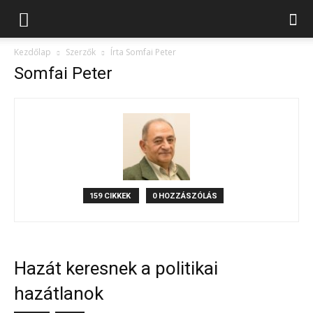
Kezdőlap
Szerzők
Írta Somfai Peter
Somfai Peter
159 CIKKEK
0 HOZZÁSZÓLÁS
Hazát keresnek a politikai
hazátlanok