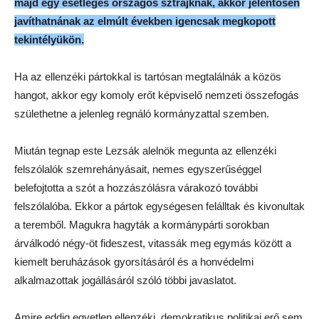
majd egy esetleges országos sztrájknak, akkor jelentősen
javíthatnának az elmúlt években igencsak megkopott
tekintélyükön.
Ha az ellenzéki pártokkal is tartósan megtalálnák a közös
hangot, akkor egy komoly erőt képviselő nemzeti összefogás
születhetne a jelenleg regnáló kormányzattal szemben.
Miután tegnap este Lezsák alelnök megunta az ellenzéki
felszólalók szemrehányásait, nemes egyszerűséggel
belefojtotta a szót a hozzászólásra várakozó további
felszólalóba. Ekkor a pártok egységesen felálltak és kivonultak
a teremből. Magukra hagyták a kormánypárti sorokban
árválkodó négy-öt fideszest, vitassák meg egymás között a
kiemelt beruházások gyorsításáról és a honvédelmi
alkalmazottak jogállásáról szóló többi javaslatot.
Amire eddig egyetlen ellenzéki, demokratikus politikai erő sem