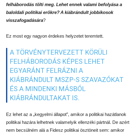
felháborodás tölti meg. Lehet ennek valami befolyása a
baloldali politikai erőkre? A kiábrándult jobbikosok
visszafogadására
?
Ez most egy nagyon érdekes helyzetet teremtett.
A TÖRVÉNYTERVEZETT KÖRÜLI
FELHÁBORODÁS KÉPES LEHET
EGYARÁNT FELRÁZNI A
KIÁBRÁNDULT MSZP-S SZAVAZÓKAT
ÉS A MINDENKI MÁSBÓL
KIÁBRÁNDULTAKAT IS.
Ez lehet az a „kegyelmi állapot”, amikor a politikai hazátlanok
politikai hazára lelhetnek valamelyik ellenzéki pártnál. De azért
nem becsülném alá a Fidesz politikai ösztöneit sem: amikor