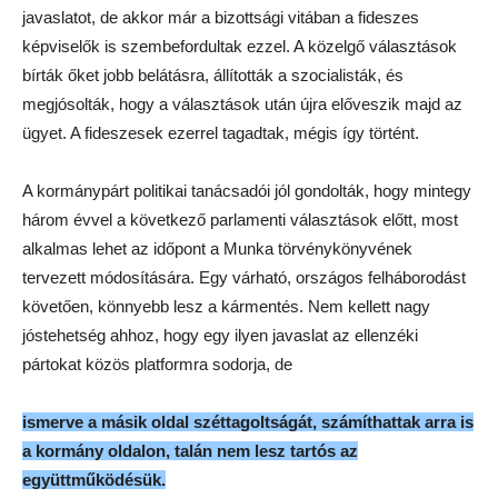
javaslatot, de akkor már a bizottsági vitában a fideszes
képviselők is szembefordultak ezzel. A közelgő választások
bírták őket jobb belátásra, állították a szocialisták, és
megjósolták, hogy a választások után újra előveszik majd az
ügyet. A fideszesek ezerrel tagadtak, mégis így történt.
A kormánypárt politikai tanácsadói jól gondolták, hogy mintegy
három évvel a következő parlamenti választások előtt, most
alkalmas lehet az időpont a Munka törvénykönyvének
tervezett módosítására. Egy várható, országos felháborodást
követően, könnyebb lesz a kármentés. Nem kellett nagy
jóstehetség ahhoz, hogy egy ilyen javaslat az ellenzéki
pártokat közös platformra sodorja, de
ismerve a másik oldal széttagoltságát, számíthattak arra is
a kormány oldalon, talán nem lesz tartós az
együttműködésük.