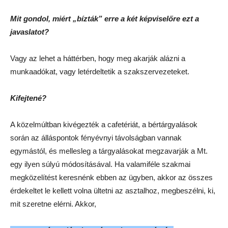
Mit gondol, miért „bízták” erre a két képviselőre ezt a
javaslatot?
Vagy az lehet a háttérben, hogy meg akarják alázni a
munkaadókat, vagy letérdeltetik a szakszervezeteket.
Kifejtené?
A közelmúltban kivégezték a cafetériát, a bértárgyalások
során az álláspontok fényévnyi távolságban vannak
egymástól, és mellesleg a tárgyalásokat megzavarják a Mt.
egy ilyen súlyú módosításával. Ha valamiféle szakmai
megközelítést keresnénk ebben az ügyben, akkor az összes
érdekeltet le kellett volna ültetni az asztalhoz, megbeszélni, ki,
mit szeretne elérni. Akkor,