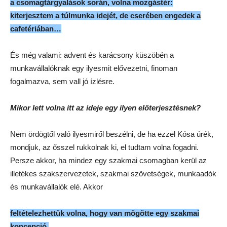
a csomagtárgyalások során, volna mozgástér:
kiterjesztem a túlmunka idejét, de cserében engedek a
cafetériában…
És még valami: advent és karácsony küszöbén a
munkavállalóknak egy ilyesmit elővezetni, finoman
fogalmazva, sem vall jó ízlésre.
Mikor lett volna itt az ideje egy ilyen előterjesztésnek?
Nem ördögtől való ilyesmiről beszélni, de ha ezzel Kósa úrék,
mondjuk, az ősszel rukkolnak ki, el tudtam volna fogadni.
Persze akkor, ha mindez egy szakmai csomagban kerül az
illetékes szakszervezetek, szakmai szövetségek, munkaadók
és munkavállalók elé. Akkor
feltételezhettük volna, hogy van mögötte egy szakmai
koncepció,