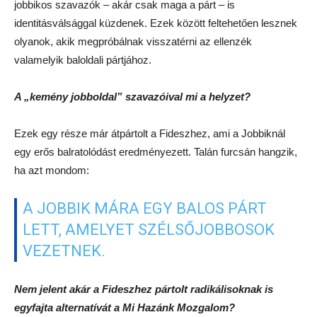
jobbikos szavazók – akár csak maga a párt – is
identitásválsággal küzdenek. Ezek között feltehetően lesznek
olyanok, akik megpróbálnak visszatérni az ellenzék
valamelyik baloldali pártjához.
A „kemény jobboldal” szavazóival mi a helyzet?
Ezek egy része már átpártolt a Fideszhez, ami a Jobbiknál
egy erős balratolódást eredményezett. Talán furcsán hangzik,
ha azt mondom:
A JOBBIK MÁRA EGY BALOS PÁRT
LETT, AMELYET SZÉLSŐJOBBOSOK
VEZETNEK.
Nem jelent akár a Fideszhez pártolt radikálisoknak is
egyfajta alternatívát a Mi Hazánk Mozgalom?