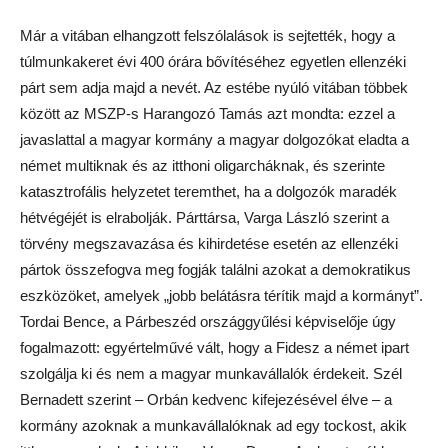
Már a vitában elhangzott felszólalások is sejtették, hogy a
túlmunkakeret évi 400 órára bővítéséhez egyetlen ellenzéki
párt sem adja majd a nevét. Az estébe nyúló vitában többek
között az MSZP-s Harangozó Tamás azt mondta: ezzel a
javaslattal a magyar kormány a magyar dolgozókat eladta a
német multiknak és az itthoni oligarcháknak, és szerinte
katasztrofális helyzetet teremthet, ha a dolgozók maradék
hétvégéjét is elrabolják. Párttársa, Varga László szerint a
törvény megszavazása és kihirdetése esetén az ellenzéki
pártok összefogva meg fogják találni azokat a demokratikus
eszközöket, amelyek „jobb belátásra térítik majd a kormányt”.
Tordai Bence, a Párbeszéd országgyűlési képviselője úgy
fogalmazott: egyértelművé vált, hogy a Fidesz a német ipart
szolgálja ki és nem a magyar munkavállalók érdekeit. Szél
Bernadett szerint – Orbán kedvenc kifejezésével élve – a
kormány azoknak a munkavállalóknak ad egy tockost, akik