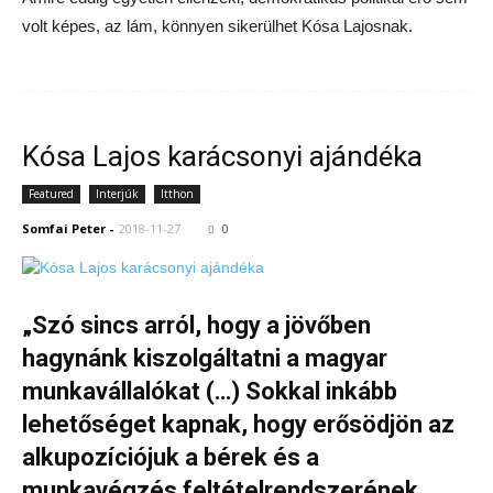
volt képes, az lám, könnyen sikerülhet Kósa Lajosnak.
Kósa Lajos karácsonyi ajándéka
Featured
Interjúk
Itthon
Somfai Peter
-
2018-11-27
0
„Szó sincs arról, hogy a jövőben
hagynánk kiszolgáltatni a magyar
munkavállalókat (…) Sokkal inkább
lehetőséget kapnak, hogy erősödjön az
alkupozíciójuk a bérek és a
munkavégzés feltételrendszerének