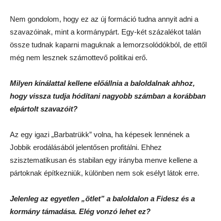
Nem gondolom, hogy ez az új formáció tudna annyit adni a
szavazóinak, mint a kormánypárt. Egy-két százalékot talán
össze tudnak kaparni maguknak a lemorzsolódókból, de ettől
még nem lesznek számottevő politikai erő.
Milyen kínálattal kellene előállnia a baloldalnak ahhoz,
hogy vissza tudja hódítani nagyobb számban a korábban
elpártolt szavazóit?
Az egy igazi „Barbatrükk” volna, ha képesek lennének a
Jobbik erodálásából jelentősen profitálni. Ehhez
szisztematikusan és stabilan egy irányba menve kellene a
pártoknak építkezniük, különben nem sok esélyt látok erre.
Jelenleg az egyetlen „ötlet” a baloldalon a Fidesz és a
kormány támadása. Elég vonzó lehet ez?