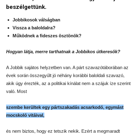
beszélgettünk.
Jobbikosok válságban
Vissza a baloldalra?
Működnek a fideszes ösztönök?
Hogyan látja, merre tarthatnak a Jobbikos útkeresők?
A Jobbik sajátos helyzetben van. A párt szavazótáborában az
évek során összegyűlt jó néhány korábbi baloldali szavazó,
akik úgy érezték, az a politikai kínálat nem a szájuk íze szerint
való. Most
szembe kerültek egy pártszakadás acsarkodó, egymást
mocskoló vitáival,
és nem biztos, hogy ez tetszik nekik. Ezért a megmaradt