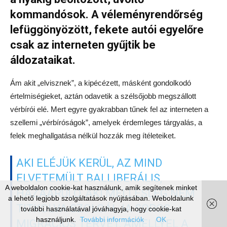
kommandósok. A véleményrendőrség
lefüggönyözött, fekete autói egyelőre
csak az interneten gyűjtik be
áldozataikat.
Ám akit „elvisznek”, a kipécézett, másként gondolkodó
értelmiségieket, aztán odavetik a szélsőjobb megszállott
vérbírói elé. Mert egyre gyakrabban tűnek fel az interneten a
szellemi „vérbíróságok”, amelyek érdemleges tárgyalás, a
felek meghallgatása nélkül hozzák meg ítéleteiket.
AKI ELÉJÜK KERÜL, AZ MIND
ELVETEMÜLT BALLIBERÁLIS,
A weboldalon cookie-kat használunk, amik segítenek minket
HAZAÁRULÓ, AKI MELLESLEG NEM
a lehető legjobb szolgáltatások nyújtásában. Weboldalunk
TITKOLVA SZOLGÁLJA SOROS
további használatával jóváhagyja, hogy cookie-kat
használjunk.
További információk
OK
MIGRÁCIÓS TERVÉT, AMELLYEL A