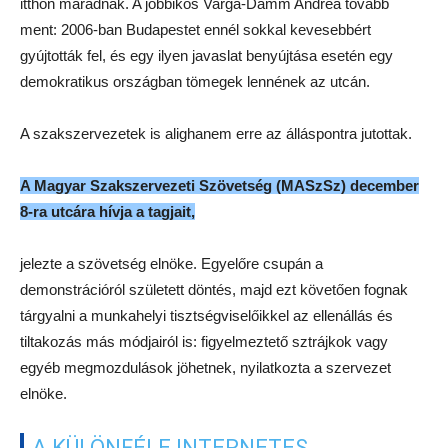
itthon maradnak. A jobbikos Varga-Damm Andrea tovább
ment: 2006-ban Budapestet ennél sokkal kevesebbért
gyújtották fel, és egy ilyen javaslat benyújtása esetén egy
demokratikus országban tömegek lennének az utcán.
A szakszervezetek is alighanem erre az álláspontra jutottak.
A Magyar Szakszervezeti Szövetség (MASzSz) december
8-ra utcára hívja a tagjait,
jelezte a szövetség elnöke. Egyelőre csupán a
demonstrációról született döntés, majd ezt követően fognak
tárgyalni a munkahelyi tisztségviselőikkel az ellenállás és
tiltakozás más módjairól is: figyelmeztető sztrájkok vagy
egyéb megmozdulások jöhetnek, nyilatkozta a szervezet
elnöke.
A KÜLÖNFÉLE INTERNETES