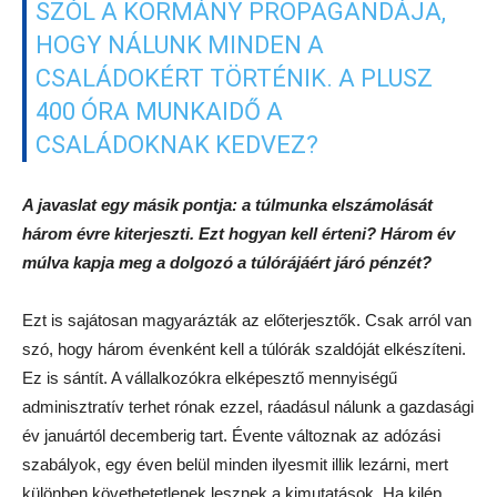
SZÓL A KORMÁNY PROPAGANDÁJA,
HOGY NÁLUNK MINDEN A
CSALÁDOKÉRT TÖRTÉNIK. A PLUSZ
400 ÓRA MUNKAIDŐ A
CSALÁDOKNAK KEDVEZ?
A javaslat egy másik pontja: a túlmunka elszámolását
három évre kiterjeszti. Ezt hogyan kell érteni? Három év
múlva kapja meg a dolgozó a túlórájáért járó pénzét?
Ezt is sajátosan magyarázták az előterjesztők. Csak arról van
szó, hogy három évenként kell a túlórák szaldóját elkészíteni.
Ez is sántít. A vállalkozókra elképesztő mennyiségű
adminisztratív terhet rónak ezzel, ráadásul nálunk a gazdasági
év januártól decemberig tart. Évente változnak az adózási
szabályok, egy éven belül minden ilyesmit illik lezárni, mert
különben követhetetlenek lesznek a kimutatások. Ha kilép