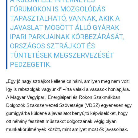
FÓRUMOKON IS MOZGOLÓDÁS
TAPASZTALHATÓ, VANNAK, AKIK A
JAVASLAT MÖGÖTT ÁLLÓ GYÁRAK
IPARI PARKJAINAK KÖRBEZÁRÁSÁT,
ORSZÁGOS SZTRÁJKOT ÉS
TÜNTETÉSEK MEGSZERVEZÉSÉT
PEDZEGETIK.
„Egy jó nagy sztrájkot kellene csinálni, amilyen meg nem volt!
Így is rabszolgák vagyunk!” –írta valaki a vasasok honlapjára.
A Magyar Vegyipari, Energiaipari és Rokon Szakmákban
Dolgozók Szakszervezeti Szövetsége (VDSZ) egyenesen egy
gumigyárba küldené a javaslatot benyújtó képviselőket, hogy
ott néhány feszített műszakot dolgozzanak végig olyan
munkakörülmények között, mint amilyet most ők javasolnak.