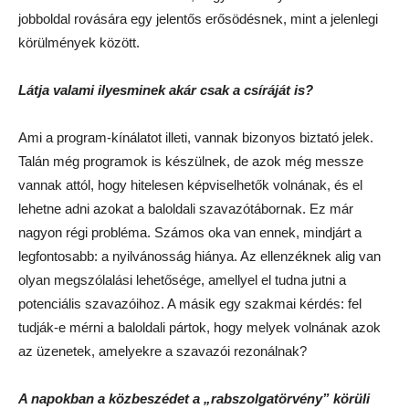
jobboldal rovására egy jelentős erősödésnek, mint a jelenlegi
körülmények között.
Látja valami ilyesminek akár csak a csíráját is?
Ami a program-kínálatot illeti, vannak bizonyos biztató jelek.
Talán még programok is készülnek, de azok még messze
vannak attól, hogy hitelesen képviselhetők volnának, és el
lehetne adni azokat a baloldali szavazótábornak. Ez már
nagyon régi probléma. Számos oka van ennek, mindjárt a
legfontosabb: a nyilvánosság hiánya. Az ellenzéknek alig van
olyan megszólalási lehetősége, amellyel el tudna jutni a
potenciális szavazóihoz. A másik egy szakmai kérdés: fel
tudják-e mérni a baloldali pártok, hogy melyek volnának azok
az üzenetek, amelyekre a szavazói rezonálnak?
A napokban a közbeszédet a „rabszolgatörvény” körüli