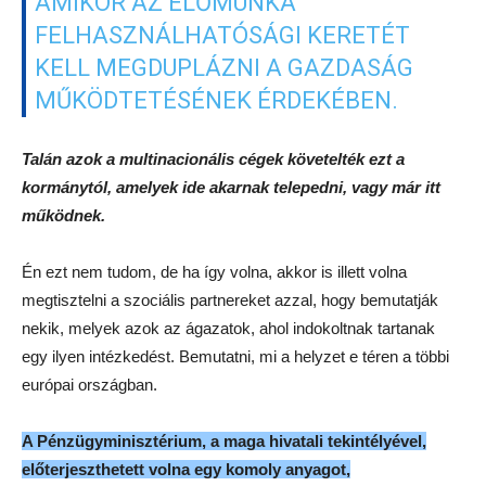
AMIKOR AZ ÉLŐMUNKA
FELHASZNÁLHATÓSÁGI KERETÉT
KELL MEGDUPLÁZNI A GAZDASÁG
MŰKÖDTETÉSÉNEK ÉRDEKÉBEN.
Talán azok a multinacionális cégek követelték ezt a
kormánytól, amelyek ide akarnak telepedni, vagy már itt
működnek.
Én ezt nem tudom, de ha így volna, akkor is illett volna
megtisztelni a szociális partnereket azzal, hogy bemutatják
nekik, melyek azok az ágazatok, ahol indokoltnak tartanak
egy ilyen intézkedést. Bemutatni, mi a helyzet e téren a többi
európai országban.
A Pénzügyminisztérium, a maga hivatali tekintélyével,
előterjeszthetett volna egy komoly anyagot,