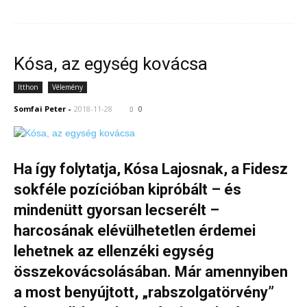
Kósa, az egység kovácsa
Itthon
Vélemény
Somfai Peter
-
2018-11-28
0
Ha így folytatja, Kósa Lajosnak, a Fidesz
sokféle pozícióban kipróbált – és
mindenütt gyorsan lecserélt –
harcosának elévülhetetlen érdemei
lehetnek az ellenzéki egység
összekovácsolásában. Már amennyiben
a most benyújtott, „rabszolgatörvény”