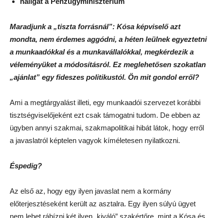
hallgat a Pénzügyminisztérium
Maradjunk a „tiszta forrásnál”: Kósa képviselő azt
mondta, nem érdemes aggódni, a héten leülnek egyeztetni
a munkaadókkal és a munkavállalókkal, megkérdezik a
véleményüket a módosításról. Ez meglehetősen szokatlan
„ajánlat” egy fideszes politikustól. Ön mit gondol erről?
Ami a megtárgyalást illeti, egy munkaadói szervezet korábbi
tisztségviselőjeként ezt csak támogatni tudom. De ebben az
ügyben annyi szakmai, szakmapolitikai hibát látok, hogy erről
a javaslatról képtelen vagyok kíméletesen nyilatkozni.
Éspedig?
Az első az, hogy egy ilyen javaslat nem a kormány
előterjesztéseként került az asztalra. Egy ilyen súlyú ügyet
nem lehet rábízni két ilyen „kiváló” szakértőre, mint a Kósa és