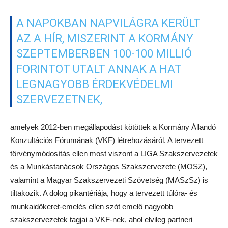
A NAPOKBAN NAPVILÁGRA KERÜLT
AZ A HÍR, MISZERINT A KORMÁNY
SZEPTEMBERBEN 100-100 MILLIÓ
FORINTOT UTALT ANNAK A HAT
LEGNAGYOBB ÉRDEKVÉDELMI
SZERVEZETNEK,
amelyek 2012-ben megállapodást kötöttek a Kormány Állandó
Konzultációs Fórumának (VKF) létrehozásáról. A tervezett
törvénymódosítás ellen most viszont a LIGA Szakszervezetek
és a Munkástanácsok Országos Szakszervezete (MOSZ),
valamint a Magyar Szakszervezeti Szövetség (MASzSz) is
tiltakozik. A dolog pikantériája, hogy a tervezett túlóra- és
munkaidőkeret-emelés ellen szót emelő nagyobb
szakszervezetek tagjai a VKF-nek, ahol elvileg partneri