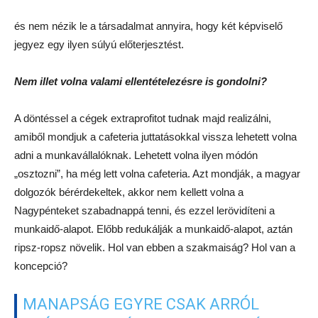
és nem nézik le a társadalmat annyira, hogy két képviselő
jegyez egy ilyen súlyú előterjesztést.
Nem illet volna valami ellentételezésre is gondolni?
A döntéssel a cégek extraprofitot tudnak majd realizálni,
amiből mondjuk a cafeteria juttatásokkal vissza lehetett volna
adni a munkavállalóknak. Lehetett volna ilyen módón
„osztozni”, ha még lett volna cafeteria. Azt mondják, a magyar
dolgozók bérérdekeltek, akkor nem kellett volna a
Nagypénteket szabadnappá tenni, és ezzel lerövidíteni a
munkaidő-alapot. Előbb redukálják a munkaidő-alapot, aztán
ripsz-ropsz növelik. Hol van ebben a szakmaiság? Hol van a
koncepció?
MANAPSÁG EGYRE CSAK ARRÓL