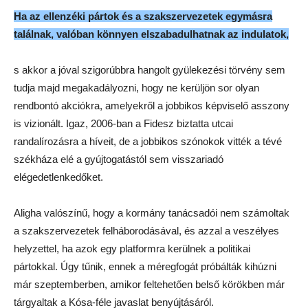
Ha az ellenzéki pártok és a szakszervezetek egymásra
találnak, valóban könnyen elszabadulhatnak az indulatok,
s akkor a jóval szigorúbbra hangolt gyülekezési törvény sem
tudja majd megakadályozni, hogy ne kerüljön sor olyan
rendbontó akciókra, amelyekről a jobbikos képviselő asszony
is vizionált. Igaz, 2006-ban a Fidesz biztatta utcai
randalírozásra a híveit, de a jobbikos szónokok vitték a tévé
székháza elé a gyújtogatástól sem visszariadó
elégedetlenkedőket.
Aligha valószínű, hogy a kormány tanácsadói nem számoltak
a szakszervezetek felháborodásával, és azzal a veszélyes
helyzettel, ha azok egy platformra kerülnek a politikai
pártokkal. Úgy tűnik, ennek a méregfogát próbálták kihúzni
már szeptemberben, amikor feltehetően belső körökben már
tárgyaltak a Kósa-féle javaslat benyújtásáról.