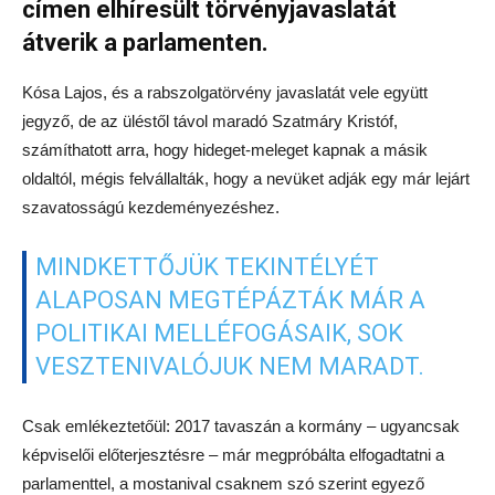
címen elhíresült törvényjavaslatát
átverik a parlamenten.
Kósa Lajos, és a rabszolgatörvény javaslatát vele együtt
jegyző, de az üléstől távol maradó Szatmáry Kristóf,
számíthatott arra, hogy hideget-meleget kapnak a másik
oldaltól, mégis felvállalták, hogy a nevüket adják egy már lejárt
szavatosságú kezdeményezéshez.
MINDKETTŐJÜK TEKINTÉLYÉT
ALAPOSAN MEGTÉPÁZTÁK MÁR A
POLITIKAI MELLÉFOGÁSAIK, SOK
VESZTENIVALÓJUK NEM MARADT.
Csak emlékeztetőül: 2017 tavaszán a kormány – ugyancsak
képviselői előterjesztésre – már megpróbálta elfogadtatni a
parlamenttel, a mostanival csaknem szó szerint egyező