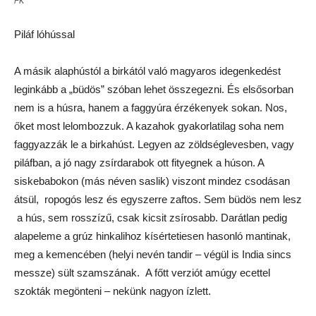
FK
Íme a faggyú