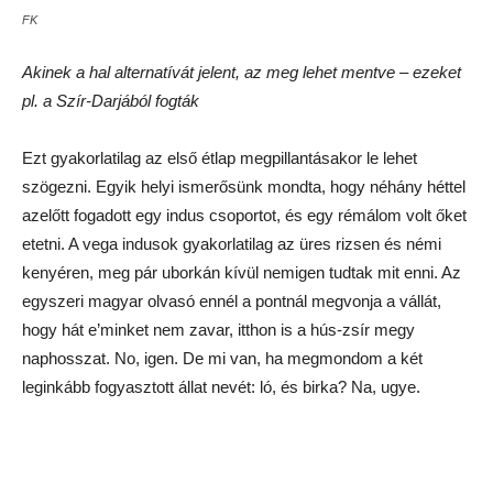
Kazah kebab
A magyarok lótól való idegenkedésére az utóbbi időben
mindenféle ködös-szenitmentális-magyarokdó bullshitet
szoktak felhozni, mely szerint is a magyarság olyan mély
érzelmi kapcsolatban áll a lóval, hogy szinte fájna annak a
szánkba vétele. Mondják, ezt általában olyanok, akik lovat
utoljára az Én kicsi pónimban láttak, esetleg az ügetőn.
Valójában a lóhústól éppen a mélymagyarok által oly
mértékben lesajnált európai kultúrkörben szokás idegenkedni.
(Emlékszünk Nagy-Britanniában a pár évvel ezelőtti botrányra,
amikor kiderült, hogy lóval dúsítottak a mélyfagyasztott húsos
pizzát.) A sztyeppei népek, akik valóban komoly érzelmi
kapcsolatban vannak a lóval, ennek ellenére elsődleges
húsforrásnak tartják.