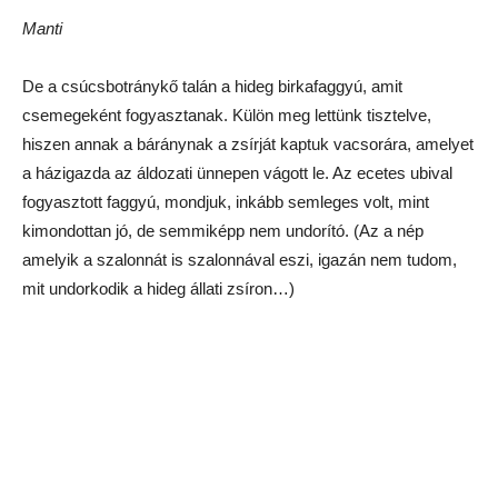
FK
Cégére szerint halal étterem – bár a halal-specialisták szerint
itt nem igazán szigorúan ragaszkodnak a vallási
előírásokhoz, disznó azért nincs
Az ételek, mint láttuk, alapvetően a sztyeppei nomád
hagyományokat keverik az iráni hatásokon alapuló közép-
ázsiai konyhával. A leveseknél már sokkal erősebb az orosz
hatás. Nem csak az éttermekben, a magánházaknál is
általános a borscs, a scsi, a szoljanka. Van azért kazah leves
is: a besbarmak. A legkazahabb ételnek mondják.