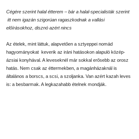
FK
Lótejnek is kell a cégér …
Az alkoholos és alkoholmentes közt nem sok a különbség. Az
alkoholos kissé csípősebb. De mi tagadás, ez volt az az ital,
amivel nagyon azért nem bírtunk megbarátkozni.