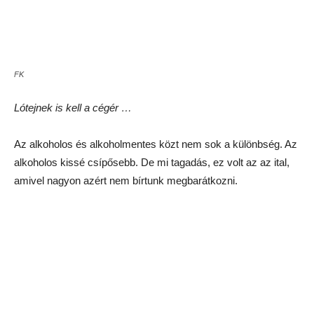
FK
Tevetej-árus néni
Tea is mindenhez jár – a kazahok az egy főre eső
teafogyasztásban a másodikak a világon. Amúgy viszont
nyugodtan mondhatjuk, hogy italkultúrában nagyon komoly
orosz hatás érte őket. Kvászt, kompótlét – a Pepsi előtti orosz
üdítőital-kultúra két alapelemét – gyakorlatilag mindenütt lehet
kapni.