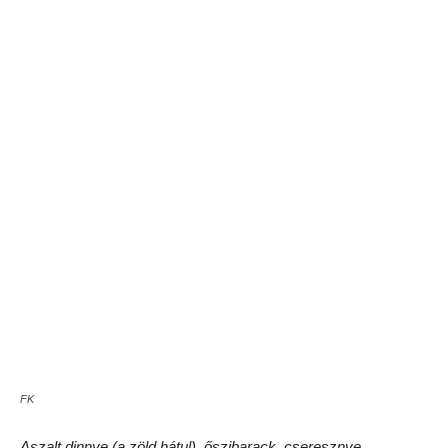
FK
És mindezt mennyiért, teszik fel a kérdést jogosan. Nos,