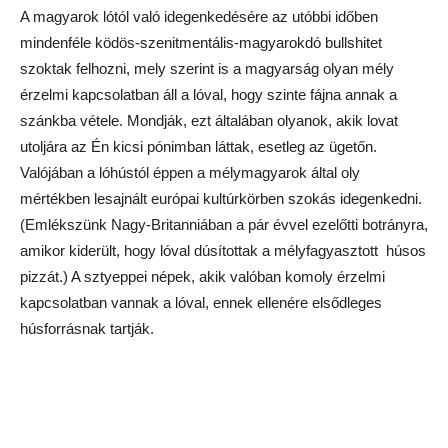
legalább is ez az általános neve – pedig a páctól és a
fűszerektől igen ízessé és puhává válik. A lovat persze más
módon is felhasználják. Teszik például rizseshúsba – piláf-
plov-palav a különböző helyi nyelveken – vagy darálva
tésztába töltik. Mind egyformán kiváló lehet.