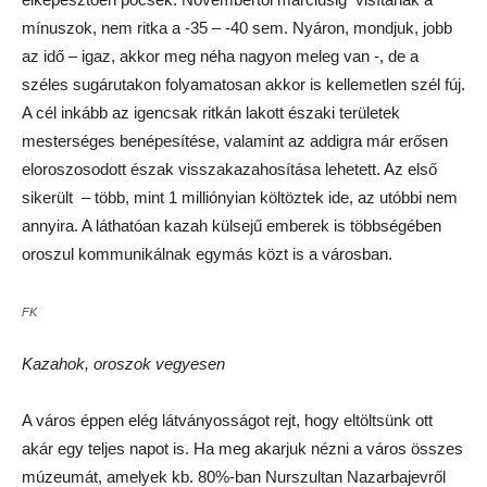
mínuszok, nem ritka a -35 – -40 sem. Nyáron, mondjuk, jobb
az idő – igaz, akkor meg néha nagyon meleg van -, de a
széles sugárutakon folyamatosan akkor is kellemetlen szél fúj.
A cél inkább az igencsak ritkán lakott északi területek
mesterséges benépesítése, valamint az addigra már erősen
eloroszosodott észak visszakazahosítása lehetett. Az első
sikerült – több, mint 1 milliónyian költöztek ide, az utóbbi nem
annyira. A láthatóan kazah külsejű emberek is többségében
oroszul kommunikálnak egymás közt is a városban.
FK
Kazahok, oroszok vegyesen
A város éppen elég látványosságot rejt, hogy eltöltsünk ott
akár egy teljes napot is. Ha meg akarjuk nézni a város összes
múzeumát, amelyek kb. 80%-ban Nurszultan Nazarbajevről