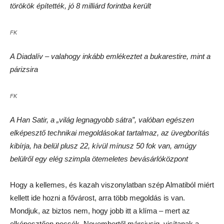
törökök építették, jó 8 milliárd forintba került
FK
A Diadalív – valahogy inkább emlékeztet a bukarestire, mint a
párizsira
FK
A Han Satir, a „világ legnagyobb sátra”, valóban egészen
elképesztő technikai megoldásokat tartalmaz, az üvegborítás
kibírja, ha belül plusz 22, kívül mínusz 50 fok van, amúgy
belülről egy elég szimpla ötemeletes bevásárlóközpont
Hogy a kellemes, és kazah viszonylatban szép Almatiból miért
kellett ide hozni a fővárost, arra több megoldás is van.
Mondjuk, az biztos nem, hogy jobb itt a klíma – mert az
elképesztően pocsék. Novembertől márciusig visítanak a