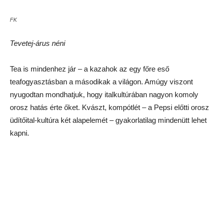
Flickr
Az oroszos kocsmakultúra helyett visszatérőben van a
hagyományos vizipipa (eredetileg sör se volt a helyen, de tulaj
kiugrott a szomszéd boltba érte).
A hagyományos édességek között meg ott van a híres