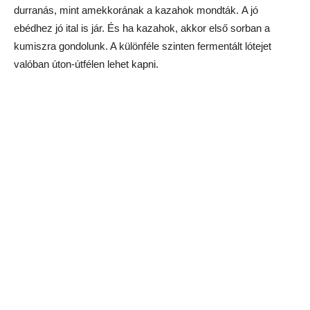
Sokkal finomabbnak bizonyult – bár ezt Asztanában kevésbé
lehet kapni – a tevetej. Ennek is van némi csípős mellékíze,
de az inkább kellemes. Az itthon kaukázusi kefír néven árult
tejtermékre hajaz. (Az a röhej, hogy azt meg a Kaukázusban
nem árulják. No, mindegy.)