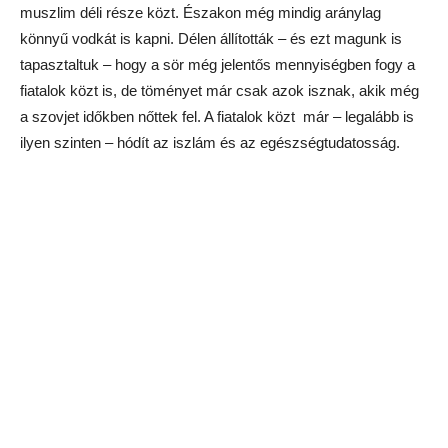
FK
Aszalt dinnye (a zöld hátul), őszibarack, cseresznye…
A gomba módra szaporodó plázákban persze már McDonalds
van, és terjednek az orosz gyorsétteremláncok is.