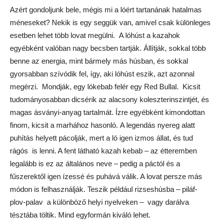
alapeleme a grúz hinkalihoz kísértetiesen hasonló mantinak,
meg a kemencében (helyi nevén tandir – végül is India sincs
messze) sült szamszának. A főtt verziót amúgy ecettel
szokták megönteni – nekünk nagyon ízlett.