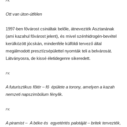
FK
Ott van úton-útfélen
1997-ben fővárost csináltak belőle, átnevezték Asztanának
(ami kazahul fővárost jelent), és mivel szénhidrogén-bevétel
kerülközött jócskán, mindenféle külföldi tervező által
megálmodott presztízsépülettel nyomták teli a belvárosát.
Látványosra, de kissé életidegenre sikeredett.
FK
A futurisztikus főtér – fő épülete a torony, amelyen a kazah
nemzeti napszimbólum fénylik.
FK
A piramist – A béke és egyetértés palotáját – britek tervezték,