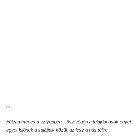
FK
Piláf lóhússal
A másik alaphústól a birkától való magyaros idegenkedést
leginkább a „büdös” szóban lehet összegezni. És elsősorban
nem is a húsra, hanem a faggyúra érzékenyek sokan. Nos,
őket most lelombozzuk. A kazahok gyakorlatilag soha nem
faggyazzák le a birkahúst. Legyen az zöldséglevesben, vagy
piláfban, a jó nagy zsírdarabok ott fityegnek a húson. A
siskebabokon (más néven saslik) viszont mindez csodásan
átsül, ropogós lesz és egyszerre zaftos. Sem büdös nem lesz
a hús, sem rosszízű, csak kicsit zsírosabb. Darátlan pedig