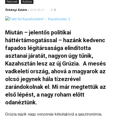
Featured
Kultúra
Örkényi Ádám
-
2019-09-21
0
Miután – jelentős politikai
háttértámogatással – hazánk kedvenc
fapados légitársasága elindította
asztanai járatát, nagyon úgy tűnik,
Kazahsztán lesz az új Grúzia. A mesés
vadkeleti ország, ahová a magyarok az
olcsó jegynek hála tízezrével
zarándokolnak el. Mi már megtettük az
első lépést, a nagy roham előtt
odanéztünk.
Grúzia egyik nagy vonzereje kétségkívül a gasztronómia.