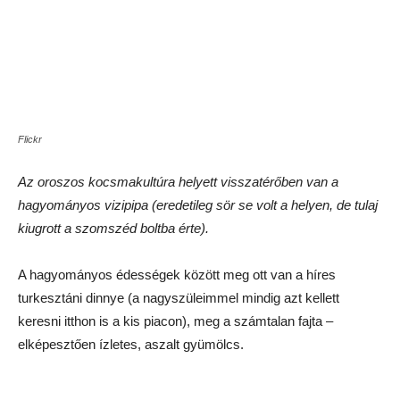
FK
A név „Izbuska” (kb faházikó) és a dizájn meglehetősen
oroszos
A menü viszont igazi kazah multikulti: kumisz, kvász, sós
uborka, lóhús, bárányleves, túrós palacsinta …