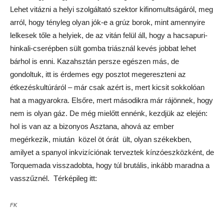
Lehet vitázni a helyi szolgáltató szektor kifinomultságáról, meg
arról, hogy tényleg olyan jók-e a grúz borok, mint amennyire
lelkesek tőle a helyiek, de az vitán felül áll, hogy a hacsapuri-
hinkali-cserépben sült gomba triásznál kevés jobbat lehet
bárhol is enni. Kazahsztán persze egészen más, de
gondoltuk, itt is érdemes egy posztot megereszteni az
étkezéskultúráról – már csak azért is, mert kicsit sokkolóan
hat a magyarokra. Elsőre, mert másodikra már rájönnek, hogy
nem is olyan gáz. De még mielőtt ennénk, kezdjük az elején:
hol is van az a bizonyos Asztana, ahová az ember
megérkezik, miután közel öt órát ült, olyan székekben,
amilyet a spanyol inkvizíciónak terveztek kínzóeszközként, de
Torquemada visszadobta, hogy túl brutális, inkább maradna a
vasszűznél. Térképileg itt:
FK