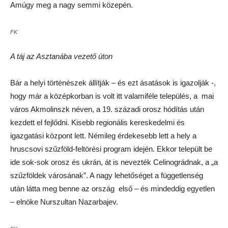
Amúgy meg a nagy semmi közepén.
FK
A táj az Asztanába vezető úton
Bár a helyi történészek állítják – és ezt ásatások is igazolják -,
hogy már a középkorban is volt itt valamiféle település, a mai
város Akmolinszk néven, a 19. századi orosz hódítás után
kezdett el fejlődni. Kisebb regionális kereskedelmi és
igazgatási központ lett. Némileg érdekesebb lett a hely a
hruscsovi szűzföld-feltörési program idején. Ekkor települt be
ide sok-sok orosz és ukrán, át is nevezték Celinográdnak, a „a
szűzföldek városának”. A nagy lehetőséget a függetlenség
után látta meg benne az ország első – és mindeddig egyetlen
– elnöke Nurszultan Nazarbajev.