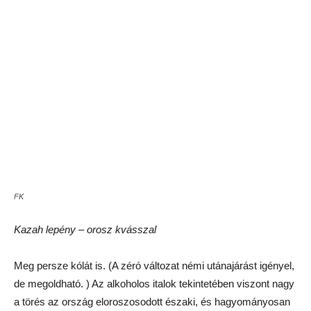
turkesztáni dinnye (a nagyszüleimmel mindig azt kellett
keresni itthon is a kis piacon), meg a számtalan fajta –
elképesztően ízletes, aszalt gyümölcs.