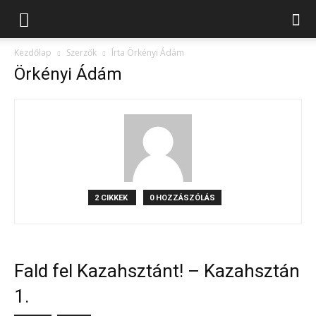
Kezdőlap
Szerzők
Írta Örkényi Ádám
Örkényi Ádám
2 CIKKEK
0 HOZZÁSZÓLÁS
Fald fel Kazahsztánt! – Kazahsztán
1.