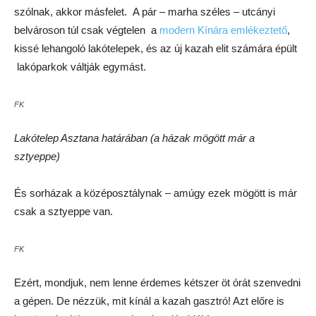
szólnak, akkor másfelet. A pár – marha széles – utcányi
belvároson túl csak végtelen a
modern Kínára emlékeztető
,
kissé lehangoló lakótelepek, és az új kazah elit számára épült
lakóparkok váltják egymást.
FK
Lakótelep Asztana határában (a házak mögött már a
sztyeppe)
És sorházak a középosztálynak – amúgy ezek mögött is már
csak a sztyeppe van.
FK
Ezért, mondjuk, nem lenne érdemes kétszer öt órát szenvedni
a gépen. De nézzük, mit kínál a kazah gasztró! Azt előre is