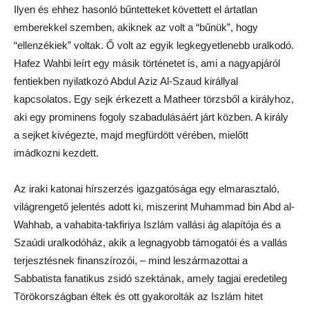
Ilyen és ehhez hasonló bűntetteket követtett el ártatlan
emberekkel szemben, akiknek az volt a “bűnük”, hogy
“ellenzékiek” voltak. Ő volt az egyik legkegyetlenebb uralkodó.
Hafez Wahbi leírt egy másik történetet is, ami a nagyapjáról
fentiekben nyilatkozó Abdul Aziz Al-Szaud királlyal
kapcsolatos. Egy sejk érkezett a Matheer törzsből a királyhoz,
aki egy prominens fogoly szabadulásáért járt közben. A király
a sejket kivégezte, majd megfürdött vérében, mielőtt
imádkozni kezdett.
Az iraki katonai hírszerzés igazgatósága egy elmarasztaló,
világrengető jelentés adott ki, miszerint Muhammad bin Abd al-
Wahhab, a vahabita-takfiriya Iszlám vallási ág alapítója és a
Szaúdi uralkodóház, akik a legnagyobb támogatói és a vallás
terjesztésnek finanszírozói, – mind leszármazottai a
Sabbatista fanatikus zsidó szektának, amely tagjai eredetileg
Törökországban éltek és ott gyakorolták az Iszlám hitet