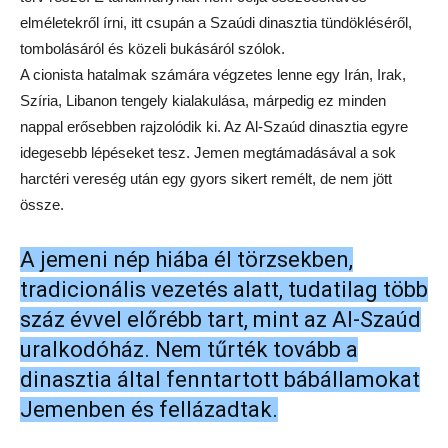
elméletekről írni, itt csupán a Szaúdi dinasztia tündökléséről,
tombolásáról és közeli bukásáról szólok.
A cionista hatalmak számára végzetes lenne egy Irán, Irak,
Szíria, Libanon tengely kialakulása, márpedig ez minden
nappal erősebben rajzolódik ki. Az Al-Szaúd dinasztia egyre
idegesebb lépéseket tesz. Jemen megtámadásával a sok
harctéri vereség után egy gyors sikert remélt, de nem jött
össze.
A jemeni nép hiába él törzsekben,
tradicionális vezetés alatt, tudatilag több
száz évvel előrébb tart, mint az Al-Szaúd
uralkodóház. Nem tűrték tovább a
dinasztia által fenntartott bábállamokat
Jemenben és fellázadtak.