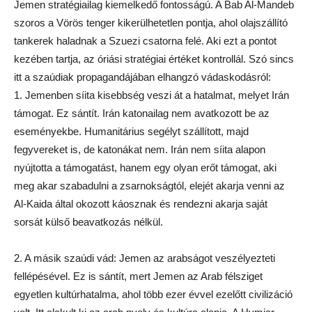
Jemen stratégiailag kiemelkedő fontosságú. A Bab Al-Mandeb
szoros a Vörös tenger kikerülhetetlen pontja, ahol olajszállító
tankerek haladnak a Szuezi csatorna felé. Aki ezt a pontot
kezében tartja, az óriási stratégiai értéket kontrollál. Szó sincs
itt a szaúdiak propagandájában elhangzó vádaskodásról:
1. Jemenben síita kisebbség veszi át a hatalmat, melyet Irán
támogat. Ez sántít. Irán katonailag nem avatkozott be az
eseményekbe. Humanitárius segélyt szállított, majd
fegyvereket is, de katonákat nem. Irán nem síita alapon
nyújtotta a támogatást, hanem egy olyan erőt támogat, aki
meg akar szabadulni a zsarnokságtól, elejét akarja venni az
Al-Kaida által okozott káosznak és rendezni akarja saját
sorsát külső beavatkozás nélkül.
2. A másik szaúdi vád: Jemen az arabságot veszélyezteti
fellépésével. Ez is sántít, mert Jemen az Arab félsziget
egyetlen kultúrhatalma, ahol több ezer évvel ezelőtt civilizáció