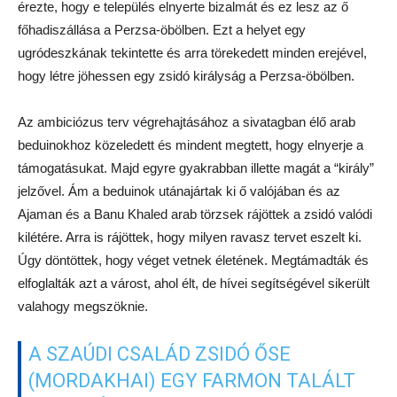
érezte, hogy e település elnyerte bizalmát és ez lesz az ő
főhadiszállása a Perzsa-öbölben. Ezt a helyet egy
ugródeszkának tekintette és arra törekedett minden erejével,
hogy létre jöhessen egy zsidó királyság a Perzsa-öbölben.
Az ambiciózus terv végrehajtásához a sivatagban élő arab
beduinokhoz közeledett és mindent megtett, hogy elnyerje a
támogatásukat. Majd egyre gyakrabban illette magát a “király”
jelzővel. Ám a beduinok utánajártak ki ő valójában és az
Ajaman és a Banu Khaled arab törzsek rájöttek a zsidó valódi
kilétére. Arra is rájöttek, hogy milyen ravasz tervet eszelt ki.
Úgy döntöttek, hogy véget vetnek életének. Megtámadták és
elfoglalták azt a várost, ahol élt, de hívei segítségével sikerült
valahogy megszöknie.
A SZAÚDI CSALÁD ZSIDÓ ŐSE
(MORDAKHAI) EGY FARMON TALÁLT