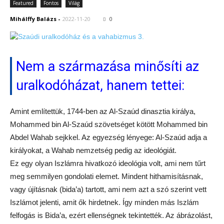
Featured
Fontos
Világ
Mihálffy Balázs
-
2022-11-20
0
Nem a származása minősíti az
uralkodóházat, hanem tettei:
Amint említettük, 1744-ben az Al-Szaúd dinasztia királya,
Mohammed bin Al-Szaúd szövetséget kötött Mohammed bin
Abdel Wahab sejkkel. Az egyezség lényege: Al-Szaúd adja a
királyokat, a Wahab nemzetség pedig az ideológiát.
Ez egy olyan Iszlámra hivatkozó ideológia volt, ami nem tűrt
meg semmilyen gondolati elemet. Mindent hithamisításnak,
vagy újításnak (bida’a) tartott, ami nem azt a szó szerint vett
Iszlámot jelenti, amit ők hirdetnek. Így minden más Iszlám
felfogás is Bida’a, ezért ellenségnek tekintették. Az ábrázolást,