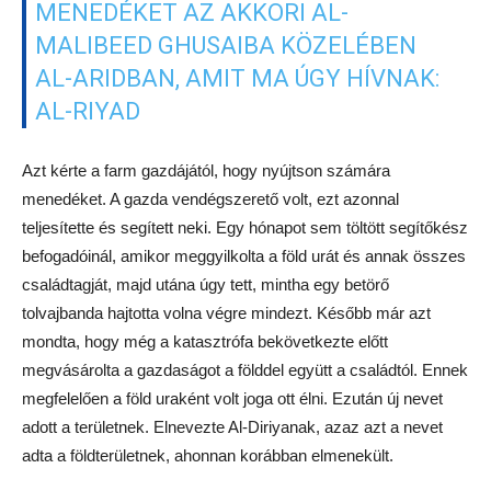
MENEDÉKET AZ AKKORI AL-
MALIBEED GHUSAIBA KÖZELÉBEN
AL-ARIDBAN, AMIT MA ÚGY HÍVNAK:
AL-RIYAD
Azt kérte a farm gazdájától, hogy nyújtson számára
menedéket. A gazda vendégszerető volt, ezt azonnal
teljesítette és segített neki. Egy hónapot sem töltött segítőkész
befogadóinál, amikor meggyilkolta a föld urát és annak összes
családtagját, majd utána úgy tett, mintha egy betörő
tolvajbanda hajtotta volna végre mindezt. Később már azt
mondta, hogy még a katasztrófa bekövetkezte előtt
megvásárolta a gazdaságot a földdel együtt a családtól. Ennek
megfelelően a föld uraként volt joga ott élni. Ezután új nevet
adott a területnek. Elnevezte Al-Diriyanak, azaz azt a nevet
adta a földterületnek, ahonnan korábban elmenekült.