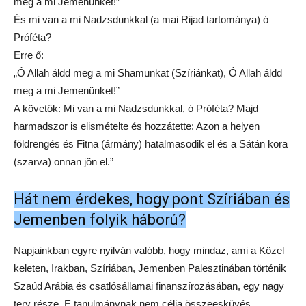
meg a mi Jemenünket!”
És mi van a mi Nadzsdunkkal (a mai Rijad tartománya) ó
Próféta?
Erre ő:
„Ó Allah áldd meg a mi Shamunkat (Szíriánkat), Ó Allah áldd
meg a mi Jemenünket!”
A követők: Mi van a mi Nadzsdunkkal, ó Próféta? Majd
harmadszor is elismételte és hozzátette: Azon a helyen
földrengés és Fitna (ármány) hatalmasodik el és a Sátán kora
(szarva) onnan jön el.”
Hát nem érdekes, hogy pont Szíriában és
Jemenben folyik háború?
Napjainkban egyre nyilván valóbb, hogy mindaz, ami a Közel
keleten, Irakban, Szíriában, Jemenben Palesztinában történik
Szaúd Arábia és csatlósállamai finanszírozásában, egy nagy
terv része. E tanulmánynak nem célja összeesküvés