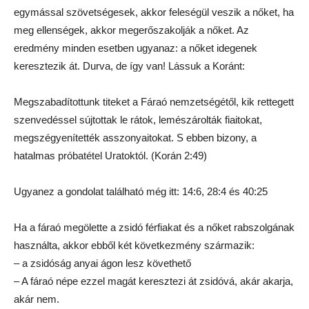
egymással szövetségesek, akkor feleségül veszik a nőket, ha
meg ellenségek, akkor megerőszakolják a nőket. Az
eredmény minden esetben ugyanaz: a nőket idegenek
keresztezik át. Durva, de így van! Lássuk a Koránt:
Megszabadítottunk titeket a Fáraó nemzetségétől, kik rettegett
szenvedéssel sújtottak le rátok, lemészárolták fiaitokat,
megszégyenítették asszonyaitokat. S ebben bizony, a
hatalmas próbatétel Uratoktól. (Korán 2:49)
Ugyanez a gondolat található még itt: 14:6, 28:4 és 40:25
Ha a fáraó megölette a zsidó férfiakat és a nőket rabszolgának
használta, akkor ebből két következmény származik:
– a zsidóság anyai ágon lesz követhető
– A fáraó népe ezzel magát keresztezi át zsidóvá, akár akarja,
akár nem.