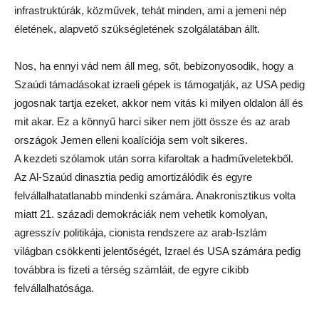
infrastruktúrák, közművek, tehát minden, ami a jemeni nép
életének, alapvető szükségletének szolgálatában állt.
Nos, ha ennyi vád nem áll meg, sőt, bebizonyosodik, hogy a
Szaúdi támadásokat izraeli gépek is támogatják, az USA pedig
jogosnak tartja ezeket, akkor nem vitás ki milyen oldalon áll és
mit akar. Ez a könnyű harci siker nem jött össze és az arab
országok Jemen elleni koalíciója sem volt sikeres.
A kezdeti szólamok után sorra kifaroltak a hadműveletekből.
Az Al-Szaúd dinasztia pedig amortizálódik és egyre
felvállalhatatlanabb mindenki számára. Anakronisztikus volta
miatt 21. századi demokráciák nem vehetik komolyan,
agresszív politikája, cionista rendszere az arab-Iszlám
világban csökkenti jelentőségét, Izrael és USA számára pedig
továbbra is fizeti a térség számláit, de egyre cikibb
felvállalhatósága.