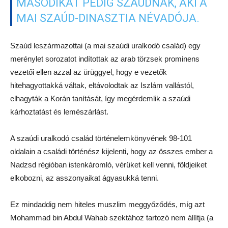
MÁSODIKAT PEDIG SZAÚDNAK, AKI A
MAI SZAÚD-DINASZTIA NÉVADÓJA.
Szaúd leszármazottai (a mai szaúdi uralkodó család) egy
merénylet sorozatot indítottak az arab törzsek prominens
vezetői ellen azzal az ürüggyel, hogy e vezetők
hitehagyottakká váltak, eltávolodtak az Iszlám vallástól,
elhagyták a Korán tanítását, így megérdemlik a szaúdi
kárhoztatást és lemészárlást.
A szaúdi uralkodó család történelemkönyvének 98-101
oldalain a családi történész kijelenti, hogy az összes ember a
Nadzsd régióban istenkáromló, vérüket kell venni, földjeiket
elkobozni, az asszonyaikat ágyasukká tenni.
Ez mindaddig nem hiteles muszlim meggyőződés, míg azt
Mohammad bin Abdul Wahab szektához tartozó nem állítja (a