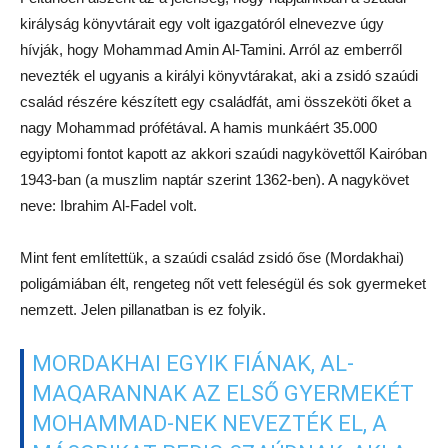
királyság könyvtárait egy volt igazgatóról elnevezve úgy
hívják, hogy Mohammad Amin Al-Tamini. Arról az emberről
nevezték el ugyanis a királyi könyvtárakat, aki a zsidó szaúdi
család részére készített egy családfát, ami összeköti őket a
nagy Mohammad prófétával. A hamis munkáért 35.000
egyiptomi fontot kapott az akkori szaúdi nagykövettől Kairóban
1943-ban (a muszlim naptár szerint 1362-ben). A nagykövet
neve: Ibrahim Al-Fadel volt.
Mint fent említettük, a szaúdi család zsidó őse (Mordakhai)
poligámiában élt, rengeteg nőt vett feleségül és sok gyermeket
nemzett. Jelen pillanatban is ez folyik.
MORDAKHAI EGYIK FIÁNAK, AL-
MAQARANNAK AZ ELSŐ GYERMEKÉT
MOHAMMAD-NEK NEVEZTÉK EL, A