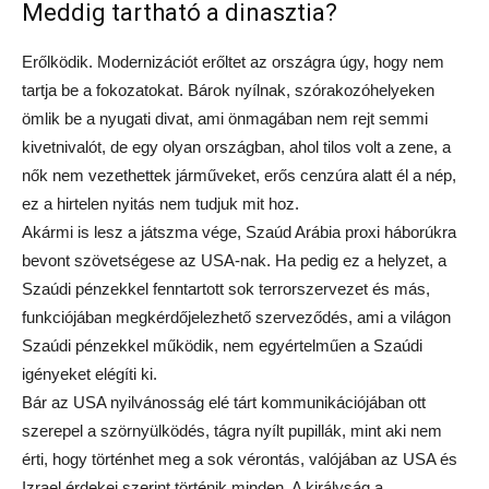
Meddig tartható a dinasztia?
Erőlködik. Modernizációt erőltet az országra úgy, hogy nem
tartja be a fokozatokat. Bárok nyílnak, szórakozóhelyeken
ömlik be a nyugati divat, ami önmagában nem rejt semmi
kivetnivalót, de egy olyan országban, ahol tilos volt a zene, a
nők nem vezethettek járműveket, erős cenzúra alatt él a nép,
ez a hirtelen nyitás nem tudjuk mit hoz.
Akármi is lesz a játszma vége, Szaúd Arábia proxi háborúkra
bevont szövetségese az USA-nak. Ha pedig ez a helyzet, a
Szaúdi pénzekkel fenntartott sok terrorszervezet és más,
funkciójában megkérdőjelezhető szerveződés, ami a világon
Szaúdi pénzekkel működik, nem egyértelműen a Szaúdi
igényeket elégíti ki.
Bár az USA nyilvánosság elé tárt kommunikációjában ott
szerepel a szörnyülködés, tágra nyílt pupillák, mint aki nem
érti, hogy történhet meg a sok vérontás, valójában az USA és
Izrael érdekei szerint történik minden. A királyság a