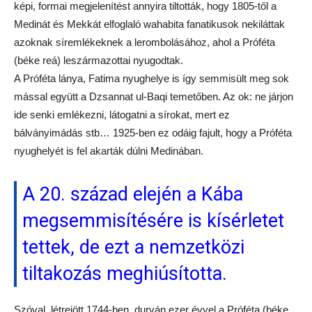
képi, formai megjelenítést annyira tiltották, hogy 1805-től a
Medinát és Mekkát elfoglaló wahabita fanatikusok nekiláttak
azoknak síremlékeknek a lerombolásához, ahol a Próféta
(béke reá) leszármazottai nyugodtak.
A Próféta lánya, Fatima nyughelye is így semmisült meg sok
mással együtt a Dzsannat ul-Baqi temetőben. Az ok: ne járjon
ide senki emlékezni, látogatni a sírokat, mert ez
bálványimádás stb… 1925-ben ez odáig fajult, hogy a Próféta
nyughelyét is fel akarták dúlni Medinában.
A 20. század elején a Kába
megsemmisítésére is kísérletet
tettek, de ezt a nemzetközi
tiltakozás meghiúsította.
Szóval, létrejött 1744-ben, durván ezer évvel a Próféta (béke