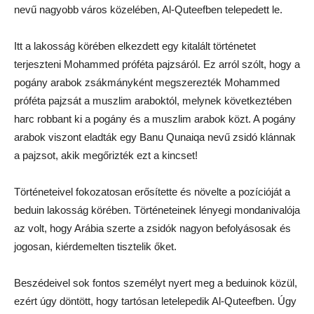
nevű nagyobb város közelében, Al-Quteefben telepedett le.
Itt a lakosság körében elkezdett egy kitalált történetet
terjeszteni Mohammed próféta pajzsáról. Ez arról szólt, hogy a
pogány arabok zsákmányként megszerezték Mohammed
próféta pajzsát a muszlim araboktól, melynek következtében
harc robbant ki a pogány és a muszlim arabok közt. A pogány
arabok viszont eladták egy Banu Qunaiqa nevű zsidó klánnak
a pajzsot, akik megőrizték ezt a kincset!
Történeteivel fokozatosan erősítette és növelte a pozícióját a
beduin lakosság körében. Történeteinek lényegi mondanivalója
az volt, hogy Arábia szerte a zsidók nagyon befolyásosak és
jogosan, kiérdemelten tisztelik őket.
Beszédeivel sok fontos személyt nyert meg a beduinok közül,
ezért úgy döntött, hogy tartósan letelepedik Al-Quteefben. Úgy