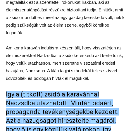
megtalálták ezt a szeretetteli rokonukat Irakban, aki az
élelmiszer utánpótlást részükre biztosítani tudja. Elhitték, amit
a zsidó mondott és mivel az egy gazdag kereskedő volt, nekik
pedig szükségük volt az élelmiszerre, egyből köreikbe
fogadták.
Amikor a karaván indulásra készen állt, hogy visszatérjen az
élelmiszerekkel Nadzsdba, a zsidó kereskedő azt kérte tőlük,
hogy velük utazhasson, mert szeretne visszatérni eredeti
hazájába, Nadzsdba. A klán tagjai szándékát teljes szívvel
üdvözölték és boldogan hívták el magukkal.
Így a (titkolt) zsidó a karavánnal
Nadzsdba utazhatott. Miután odaért,
propaganda tevékenységekbe kezdett.
Azt a hazugságot híresztelte magáról,
hogy ő is egy közülük való rokon, így