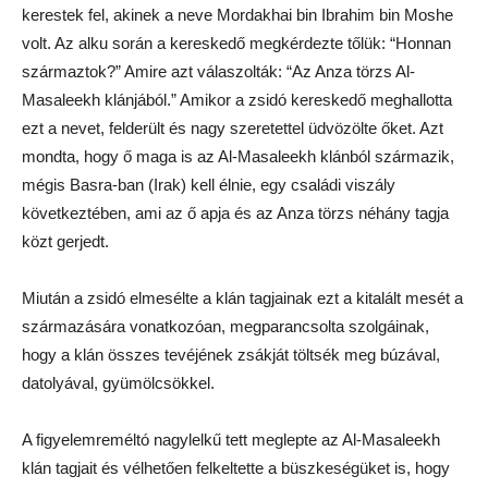
kerestek fel, akinek a neve Mordakhai bin Ibrahim bin Moshe
volt. Az alku során a kereskedő megkérdezte tőlük: “Honnan
származtok?” Amire azt válaszolták: “Az Anza törzs Al-
Masaleekh klánjából.” Amikor a zsidó kereskedő meghallotta
ezt a nevet, felderült és nagy szeretettel üdvözölte őket. Azt
mondta, hogy ő maga is az Al-Masaleekh klánból származik,
mégis Basra-ban (Irak) kell élnie, egy családi viszály
következtében, ami az ő apja és az Anza törzs néhány tagja
közt gerjedt.
Miután a zsidó elmesélte a klán tagjainak ezt a kitalált mesét a
származására vonatkozóan, megparancsolta szolgáinak,
hogy a klán összes tevéjének zsákját töltsék meg búzával,
datolyával, gyümölcsökkel.
A figyelemreméltó nagylelkű tett meglepte az Al-Masaleekh
klán tagjait és vélhetően felkeltette a büszkeségüket is, hogy