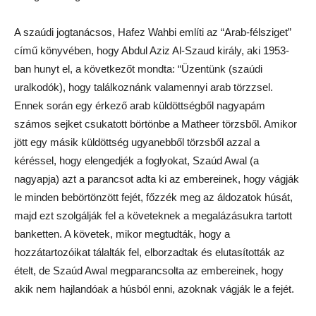
A szaúdi jogtanácsos, Hafez Wahbi említi az “Arab-félsziget”
című könyvében, hogy Abdul Aziz Al-Szaud király, aki 1953-
ban hunyt el, a következőt mondta: “Üzentünk (szaúdi
uralkodók), hogy találkoznánk valamennyi arab törzzsel.
Ennek során egy érkező arab küldöttségből nagyapám
számos sejket csukatott börtönbe a Matheer törzsből. Amikor
jött egy másik küldöttség ugyanebből törzsből azzal a
kéréssel, hogy elengedjék a foglyokat, Szaúd Awal (a
nagyapja) azt a parancsot adta ki az embereinek, hogy vágják
le minden bebörtönzött fejét, főzzék meg az áldozatok húsát,
majd ezt szolgálják fel a követeknek a megalázásukra tartott
banketten. A követek, mikor megtudták, hogy a
hozzátartozóikat tálalták fel, elborzadtak és elutasították az
ételt, de Szaúd Awal megparancsolta az embereinek, hogy
akik nem hajlandóak a húsból enni, azoknak vágják le a fejét.