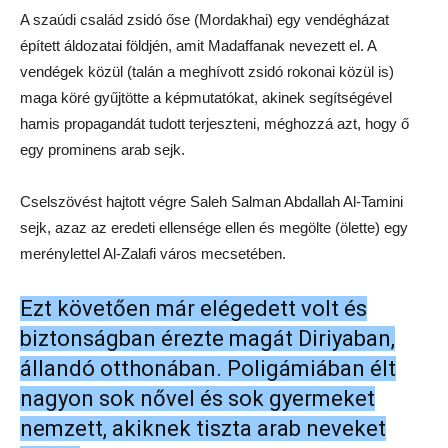
A szaúdi család zsidó őse (Mordakhai) egy vendégházat
épített áldozatai földjén, amit Madaffanak nevezett el. A
vendégek közül (talán a meghívott zsidó rokonai közül is)
maga köré gyűjtötte a képmutatókat, akinek segítségével
hamis propagandát tudott terjeszteni, méghozzá azt, hogy ő
egy prominens arab sejk.
Cselszövést hajtott végre Saleh Salman Abdallah Al-Tamini
sejk, azaz az eredeti ellensége ellen és megölte (ölette) egy
merénylettel Al-Zalafi város mecsetében.
Ezt követően már elégedett volt és
biztonságban érezte magát Diriyaban,
állandó otthonában. Poligámiában élt
nagyon sok nővel és sok gyermeket
nemzett, akiknek tiszta arab neveket