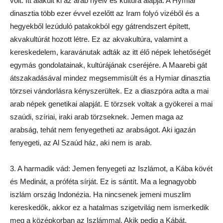
volt. Itt alakult ki az arab nyelv és kultúra alapja. A Hymiar
dinasztia több ezer évvel ezelőtt az Iram folyó vizéből és a
hegyekből lezúduló patakokból egy gátrendszert épített,
akvakultúrát hozott létre. Ez az akvakultúra, valamint a
kereskedelem, karavánutak adták az itt élő népek lehetőségét
egymás gondolatainak, kultúrájának cseréjére. A Maarebi gát
átszakadásával mindez megsemmisült és a Hymiar dinasztia
törzsei vándorlásra kényszerültek. Ez a diaszpóra adta a mai
arab népek genetikai alapját. E törzsek voltak a gyökerei a mai
szaúdi, szíriai, iraki arab törzseknek. Jemen maga az
arabság, tehát nem fenyegetheti az arabságot. Aki igazán
fenyegeti, az Al Szaúd ház, aki nem is arab.
3. A harmadik vád: Jemen fenyegeti az Iszlámot, a Kába kövét
és Medinát, a próféta sírját. Ez is sántít. Ma a legnagyobb
iszlám ország Indonézia. Ha nincsenek jemeni muszlim
kereskedők, akkor ez a hatalmas szigetvilág nem ismerkedik
meg a középkorban az Iszlámmal. Akik pedig a Kábát,