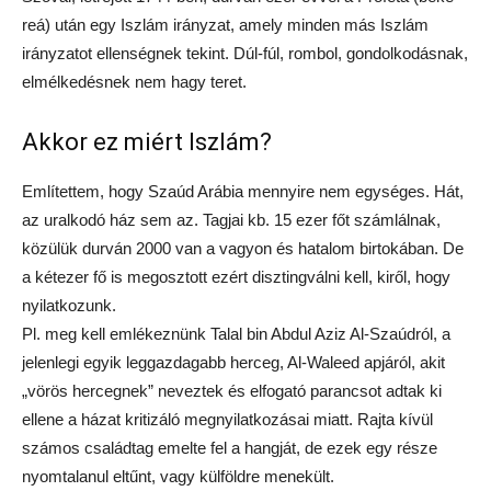
reá) után egy Iszlám irányzat, amely minden más Iszlám
irányzatot ellenségnek tekint. Dúl-fúl, rombol, gondolkodásnak,
elmélkedésnek nem hagy teret.
Akkor ez miért Iszlám?
Említettem, hogy Szaúd Arábia mennyire nem egységes. Hát,
az uralkodó ház sem az. Tagjai kb. 15 ezer főt számlálnak,
közülük durván 2000 van a vagyon és hatalom birtokában. De
a kétezer fő is megosztott ezért disztingválni kell, kiről, hogy
nyilatkozunk.
Pl. meg kell emlékeznünk Talal bin Abdul Aziz Al-Szaúdról, a
jelenlegi egyik leggazdagabb herceg, Al-Waleed apjáról, akit
„vörös hercegnek” neveztek és elfogató parancsot adtak ki
ellene a házat kritizáló megnyilatkozásai miatt. Rajta kívül
számos családtag emelte fel a hangját, de ezek egy része
nyomtalanul eltűnt, vagy külföldre menekült.