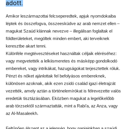
adott.
Amikor leszármazottai felcseperedtek, apjuk nyomdokaiba
léptek és összefogva, összeesküdve az arab nemzet ellen –
magukat Szaúd klánnak nevezve – illegálisan foglaltak el
földterületeket, megöltek minden embert, aki terveiknek
keresztbe akart tenni.
Különféle megtévesztéseket használtak céljaik eléréséhez:
vagy megvetették a lelkiismeretes és másképp gondolkodó
embereket, vagy intrikákat, hazugságokat terjesztettek róluk.
Pénzt és nőket ajánlottak fel befolyásos embereknek,
különösen azoknak, akik ezen zsidó család igazi életrajzát
vezették, amely aztán a történelemírókat is félrevezette valós
eredetük tisztázásában. Eközben magukat a legelőkelőbb
arab törzsektől származtatták, mint a Rabi’a, az Anza, vagy
az Al-Masaleekh.
Feltűnően álszent az a jelenség, hogy napjainkban a szaúdi