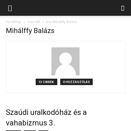
Kezdőlap
Szerzők
Írta Mihálffy Balázs
Mihálffy Balázs
13 CIKKEK
0 HOZZÁSZÓLÁS
Szaúdi uralkodóház és a
vahabizmus 3.