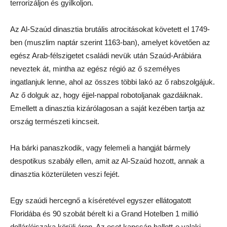
terrorizáljon és gyilkoljon.
Az Al-Szaúd dinasztia brutális atrocitásokat követett el 1749-
ben (muszlim naptár szerint 1163-ban), amelyet követően az
egész Arab-félszigetet családi nevük után Szaúd-Arábiára
neveztek át, mintha az egész régió az ő személyes
ingatlanjuk lenne, ahol az összes többi lakó az ő rabszolgájuk.
Az ő dolguk az, hogy éjjel-nappal robotoljanak gazdáiknak.
Emellett a dinasztia kizárólagosan a saját kezében tartja az
ország természeti kincseit.
Ha bárki panaszkodik, vagy felemeli a hangját bármely
despotikus szabály ellen, amit az Al-Szaúd hozott, annak a
dinasztia közterületen veszi fejét.
Egy szaúdi hercegnő a kíséretével egyszer ellátogatott
Floridába és 90 szobát bérelt ki a Grand Hotelben 1 millió
dollár/éjszaka körüli áron. Az eset kapcsán hallott-e valaki