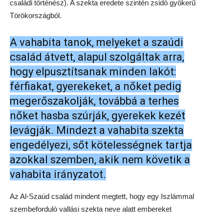
családi történész). A szekta eredete szintén zsidó gyökerű
Törökországból.
A vahabita tanok, melyeket a szaúdi
család átvett, alapul szolgáltak arra,
hogy elpusztítsanak minden lakót:
férfiakat, gyerekeket, a nőket pedig
megerőszakolják, továbbá a terhes
nőket hasba szúrják, gyerekek kezét
levágják. Mindezt a vahabita szekta
engedélyezi, sőt kötelességnek tartja
azokkal szemben, akik nem követik a
vahabita irányzatot.
Az Al-Szaúd család mindent megtett, hogy egy Iszlámmal
szembeforduló vallási szekta neve alatt embereket