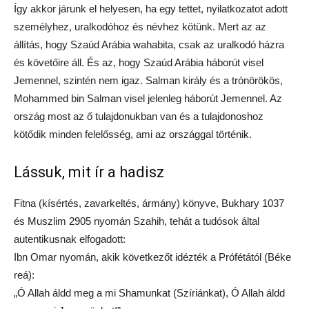
Így akkor járunk el helyesen, ha egy tettet, nyilatkozatot adott
személyhez, uralkodóhoz és névhez kötünk. Mert az az
állítás, hogy Szaúd Arábia wahabita, csak az uralkodó házra
és követőire áll. És az, hogy Szaúd Arábia háborút visel
Jemennel, szintén nem igaz. Salman király és a trónörökös,
Mohammed bin Salman visel jelenleg háborút Jemennel. Az
ország most az ő tulajdonukban van és a tulajdonoshoz
kötődik minden felelősség, ami az országgal történik.
Lássuk, mit ír a hadisz
Fitna (kísértés, zavarkeltés, ármány) könyve, Bukhary 1037
és Muszlim 2905 nyomán Szahih, tehát a tudósok által
autentikusnak elfogadott:
Ibn Omar nyomán, akik következőt idézték a Prófétától (Béke
reá):
„Ó Allah áldd meg a mi Shamunkat (Szíriánkat), Ó Allah áldd