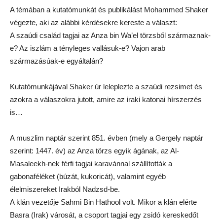
A témában a kutatómunkát és publikálást Mohammed Shaker
végezte, aki az alábbi kérdésekre kereste a választ:
A szaúdi család tagjai az Anza bin Wa’el törzsből származnak-
e? Az iszlám a tényleges vallásuk-e? Vajon arab
származásúak-e egyáltalán?
Kutatómunkájával Shaker úr leleplezte a szaúdi rezsimet és
azokra a válaszokra jutott, amire az iraki katonai hírszerzés
is…
A muszlim naptár szerint 851. évben (mely a Gergely naptár
szerint: 1447. év) az Anza törzs egyik ágának, az Al-
Masaleekh-nek férfi tagjai karavánnal szállították a
gabonaféléket (búzát, kukoricát), valamint egyéb
élelmiszereket Irakból Nadzsd-be.
A klán vezetője Sahmi Bin Hathool volt. Mikor a klán elérte
Basra (Irak) városát, a csoport tagjai egy zsidó kereskedőt