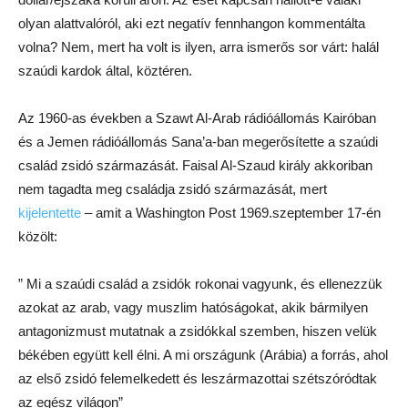
olyan alattvalóról, aki ezt negatív fennhangon kommentálta
volna? Nem, mert ha volt is ilyen, arra ismerős sor várt: halál
szaúdi kardok által, köztéren.
Az 1960-as években a Szawt Al-Arab rádióállomás Kairóban
és a Jemen rádióállomás Sana’a-ban megerősítette a szaúdi
család zsidó származását. Faisal Al-Szaud király akkoriban
nem tagadta meg családja zsidó származását, mert
kijelentette
– amit a Washington Post 1969.szeptember 17-én
közölt:
” Mi a szaúdi család a zsidók rokonai vagyunk, és ellenezzük
azokat az arab, vagy muszlim hatóságokat, akik bármilyen
antagonizmust mutatnak a zsidókkal szemben, hiszen velük
békében együtt kell élni. A mi országunk (Arábia) a forrás, ahol
az első zsidó felemelkedett és leszármazottai szétszóródtak
az egész világon”