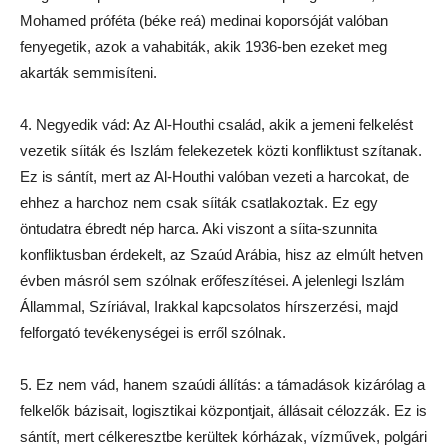
Mohamed próféta (béke reá) medinai koporsóját valóban
fenyegetik, azok a vahabiták, akik 1936-ben ezeket meg
akarták semmisíteni.
4. Negyedik vád: Az Al-Houthi család, akik a jemeni felkelést
vezetik síiták és Iszlám felekezetek közti konfliktust szítanak.
Ez is sántít, mert az Al-Houthi valóban vezeti a harcokat, de
ehhez a harchoz nem csak síiták csatlakoztak. Ez egy
öntudatra ébredt nép harca. Aki viszont a síita-szunnita
konfliktusban érdekelt, az Szaúd Arábia, hisz az elmúlt hetven
évben másról sem szólnak erőfeszítései. A jelenlegi Iszlám
Állammal, Szíriával, Irakkal kapcsolatos hírszerzési, majd
felforgató tevékenységei is erről szólnak.
5. Ez nem vád, hanem szaúdi állítás: a támadások kizárólag a
felkelők bázisait, logisztikai központjait, állásait célozzák. Ez is
sántít, mert célkeresztbe kerültek kórházak, vízművek, polgári