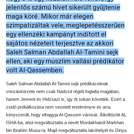
jelentős számú hívet sikerült gyűjtenie
maga köré. Mikor már elegen
szimpatizáltak vele, meglepetésszerűen
egy ellenzéki kampányt indított el
sajátos nézeteit terjesztve az akkori
Saleh Salman Abdallah Al-Tamini sejk
ellen, aki egy muszlim vallási prédikátor
volt Al-Qassemben.
Saleh Salman Abdallah Al-Tamini sejk prédikációinak
vonzáskörzete nem csak Nadzsd régiót foglalta magában,
hanem Jement és Hidzsazt is, így őt sokan követték. Ezért a
zsidó próbálkozása nem vezetett eredményre és arra
kényszerült, hogy elhagyja Al-Qassem városát. Átköltözött AL
ISHA-ba, ahol megváltoztatta a nevét Mordakhairól Markhan
bin Ibrahim Musa-ra. Majd megváltoztatta lakóhelyét és Diriya