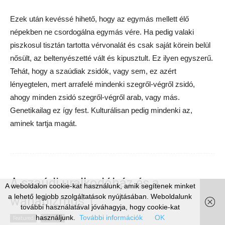
Ezek után kevéssé hihető, hogy az egymás mellett élő
népekben ne csordogálna egymás vére. Ha pedig valaki
piszkosul tisztán tartotta vérvonalát és csak saját körein belül
nősült, az beltenyészetté vált és kipusztult. Ez ilyen egyszerű.
Tehát, hogy a szaúdiak zsidók, vagy sem, ez azért
lényegtelen, mert arrafelé mindenki szegről-végről zsidó,
ahogy minden zsidó szegről-végről arab, vagy más.
Genetikailag ez így fest. Kulturálisan pedig mindenki az,
aminek tartja magát.
A szaúdi uralkodóház és a
A weboldalon cookie-kat használunk, amik segítenek minket
a lehető legjobb szolgáltatások nyújtásában. Weboldalunk
wahabizmus 1.
további használatával jóváhagyja, hogy cookie-kat
használjunk.
További információk
OK
Featured
Kultúra