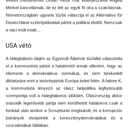
Meloni mestertervét Orbán Viktor már előterjesztette Angela
Merkel kancellárnak, de ez lett az egyik fő oka a szakításnak.
Németországban ugyanis tűzfal választja el az Alternative für
Deutschland szélsőjobboldali pártot a politikai élettől. Nemcsak
a náci múlt miatt…
USA vétó
A hidegháború idején az Egyesült Államok tűzfallal választotta
el a kommunista pártot a hatalomtól annak ellenére, hogy az
elismerte a demokratikus normákat, és nem törekedett
diktatúrára mint a testvérpártok Európa keleti felén. A fattore K,
a kommunista tényező az olasz belpolitika legfontosabb
szempontja volt a hidegháborús időkben. Olaszország akkor
második legerősebb pártja nem kerülhetett hatalomra csak a
fordulat után amikor a Szovjetunió megbukott, és a korrupciós
botrányok elsöpörték a kereszténydemokratákat és a
szocialistákat Itáliában.