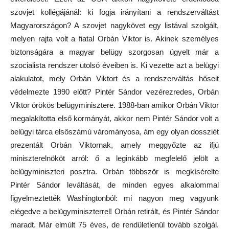
szovjet kollégájánál: ki fogja irányítani a rendszerváltást
Magyarországon? A szovjet nagykövet egy listával szolgált,
melyen rajta volt a fiatal Orbán Viktor is. Akinek személyes
biztonságára a magyar belügy szorgosan ügyelt már a
szocialista rendszer utolsó éveiben is. Ki vezette azt a belügyi
alakulatot, mely Orbán Viktort és a rendszerváltás hőseit
védelmezte 1990 előtt? Pintér Sándor vezérezredes, Orbán
Viktor örökös belügyminisztere. 1988-ban amikor Orbán Viktor
megalakította első kormányát, akkor nem Pintér Sándor volt a
belügyi tárca elsőszámú várományosa, ám egy olyan dossziét
prezentált Orbán Viktornak, amely meggyőzte az ifjú
miniszterelnököt arról: ő a leginkább megfelelő jelölt a
belügyminiszteri posztra. Orbán többször is megkísérelte
Pintér Sándor leváltását, de minden egyes alkalommal
figyelmeztették Washingtonból: mi nagyon meg vagyunk
elégedve a belügyminiszterrel! Orbán retirált, és Pintér Sándor
maradt. Már elmúlt 75 éves, de rendületlenül tovább szolgál.