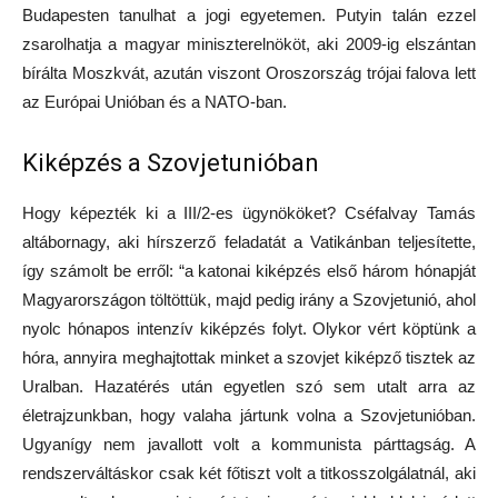
Budapesten tanulhat a jogi egyetemen. Putyin talán ezzel
zsarolhatja a magyar miniszterelnököt, aki 2009-ig elszántan
bírálta Moszkvát, azután viszont Oroszország trójai falova lett
az Európai Unióban és a NATO-ban.
Kiképzés a Szovjetunióban
Hogy képezték ki a III/2-es ügynököket? Cséfalvay Tamás
altábornagy, aki hírszerző feladatát a Vatikánban teljesítette,
így számolt be erről: “a katonai kiképzés első három hónapját
Magyarországon töltöttük, majd pedig irány a Szovjetunió, ahol
nyolc hónapos intenzív kiképzés folyt. Olykor vért köptünk a
hóra, annyira meghajtottak minket a szovjet kiképző tisztek az
Uralban. Hazatérés után egyetlen szó sem utalt arra az
életrajzunkban, hogy valaha jártunk volna a Szovjetunióban.
Ugyanígy nem javallott volt a kommunista párttagság. A
rendszerváltáskor csak két főtiszt volt a titkosszolgálatnál, aki