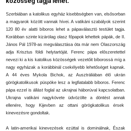
közösség tagja lehet.
Szerbiában a katolikus egyház kisebbségben van, elsősorban
a magyarok között vannak hívei. A vatikáni szabályok szerint
120 80 év alatti bíboros lehet a pápaválasztó testület tagja.
Korábban szinte kizárólag olasz főpapok lehettek pápák, de II.
János Pál 1978-as megválasztása óta már nem Olaszország
adja Krisztus földi helytartóját. Ferenc pápa előszeretettel
nevezi ki a kis katolikus közösségek vezetőit bíborossá míg a
nagy egyházak a korábbinál csekélyebb lehetőséget kapnak.
A 44 éves Mykola Bichok, az Ausztráliában élő ukrán
görögkatolikusok püspöke lesz a legfiatalabb bíboros. Ferenc
pápa ezzel is állást foglal az ukrajnai háborúval kapcsolatban.
Ukrajna vatikáni nagykövete üdvözölte a döntést annak
ellenére, hogy Kijevben az ottani görögkatolikus érsek
kinevezésre gondoltak.
A latin-amerikai kinevezések ezúttal is dominálnak, Észak