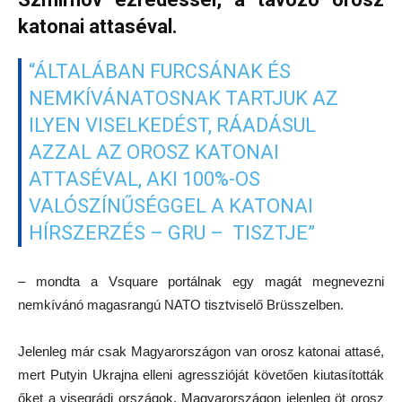
katonai attaséval.
“ÁLTALÁBAN FURCSÁNAK ÉS
NEMKÍVÁNATOSNAK TARTJUK AZ
ILYEN VISELKEDÉST, RÁADÁSUL
AZZAL AZ OROSZ KATONAI
ATTASÉVAL, AKI 100%-OS
VALÓSZÍNŰSÉGGEL A KATONAI
HÍRSZERZÉS – GRU – TISZTJE”
– mondta a Vsquare portálnak egy magát megnevezni
nemkívánó magasrangú NATO tisztviselő Brüsszelben.
Jelenleg már csak Magyarországon van orosz katonai attasé,
mert Putyin Ukrajna elleni agresszióját követően kiutasították
őket a visegrádi országok. Magyarországon jelenleg öt orosz