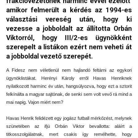
frakcióvezetőnek harminc évvel ezelőtt
amikor felmerült a kérdés az 1994-es
választási vereség után, hogy ki
vezesse a jobboldalt az állította Orbán
Viktorról, hogy III/2-es ügynökként
szerepelt a listákon ezért nem veheti át
a jobboldal vezető szerepét.
A Fidesz nem véletlenül nem hajlandó feltárni az egykori
ügynöklistákat. Herényi Károly erről Havas Henriknek
nyilatkozott harminc év után, hangsúlyozva, hogy ezt a sztorit
felkínálta a magyar sajtónak, de senki sem volt vevő rá mind a
mai napig. Vajon miért nem?
Havas Henrik felidézett egy jogász futball mérkőzést, melynek
szünetében az ifjú Orbán Viktor bevallotta: aláírt a
titkosszolgálatnak, mert csakis így remélhette, hogy