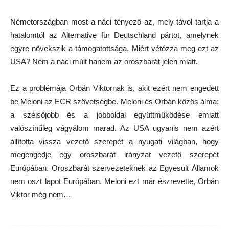
Németországban most a náci tényező az, mely távol tartja a
hatalomtól az Alternative für Deutschland pártot, amelynek
egyre növekszik a támogatottsága. Miért vétózza meg ezt az
USA? Nem a náci múlt hanem az oroszbarát jelen miatt.
Ez a problémája Orbán Viktornak is, akit ezért nem engedett
be Meloni az ECR szövetségbe. Meloni és Orbán közös álma:
a szélsőjobb és a jobboldal együttműködése emiatt
valószínűleg vágyálom marad. Az USA ugyanis nem azért
állította vissza vezető szerepét a nyugati világban, hogy
megengedje egy oroszbarát irányzat vezető szerepét
Európában. Oroszbarát szervezeteknek az Egyesült Államok
nem oszt lapot Európában. Meloni ezt már észrevette, Orbán
Viktor még nem…