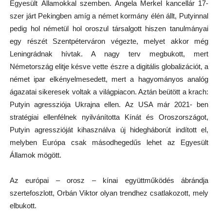
Egyesült Államokkal szemben. Angela Merkel kancellár 17-
szer járt Pekingben amíg a német kormány élén állt, Putyinnal
pedig hol németül hol oroszul társalgott hiszen tanulmányai
egy részét Szentpéterváron végezte, melyet akkor még
Leningrádnak hívtak. A nagy terv megbukott, mert
Németország elitje késve vette észre a digitális globalizációt, a
német ipar elkényelmesedett, mert a hagyományos analóg
ágazatai sikeresek voltak a világpiacon. Aztán beütött a krach:
Putyin agressziója Ukrajna ellen. Az USA már 2021- ben
stratégiai ellenfélnek nyilvánította Kínát és Oroszországot,
Putyin agresszióját kihasználva új hidegháborút indított el,
melyben Európa csak másodhegedűs lehet az Egyesült
Államok mögött.
Az európai – orosz – kínai együttműködés ábrándja
szertefoszlott, Orbán Viktor olyan trendhez csatlakozott, mely
elbukott.