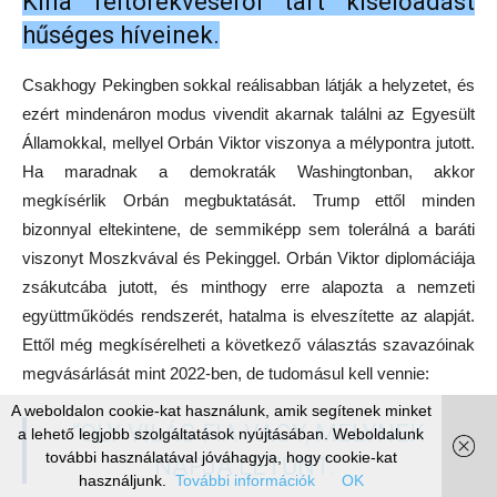
Kína feltörekvéséről tart kiselőadást
hűséges híveinek.
Csakhogy Pekingben sokkal reálisabban látják a helyzetet, és
ezért mindenáron modus vivendit akarnak találni az Egyesült
Államokkal, mellyel Orbán Viktor viszonya a mélypontra jutott.
Ha maradnak a demokraták Washingtonban, akkor
megkísérlik Orbán megbuktatását. Trump ettől minden
bizonnyal eltekintene, de semmiképp sem tolerálná a baráti
viszonyt Moszkvával és Pekinggel. Orbán Viktor diplomáciája
zsákutcába jutott, és minthogy erre alapozta a nemzeti
együttműködés rendszerét, hatalma is elveszítette az alapját.
Ettől még megkísérelheti a következő választás szavazóinak
megvásárlását mint 2022-ben, de tudomásul kell vennie:
A weboldalon cookie-kat használunk, amik segítenek minket
“OLY VILÁG FIA VAGY, MELYNEK
a lehető legjobb szolgáltatások nyújtásában. Weboldalunk
további használatával jóváhagyja, hogy cookie-kat
NAPJA LETŰNT.”
használjunk.
További információk
OK