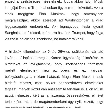
enged a szélsőséges nézeteknek. Ugyanakkor Elon Musk
interjúját Donald Trumppal sokan figyelemmel követték. Az ex
elnök megígérte Elon Musknak, hogy amennyiben
megválasztják, akkor szerepet ad Washingtonban a világ
leggazdagabb emberének. Aki legnagyobb Tesla gyárát
Sanghajban működteti, ezért arra ösztönzi Trumpot, hogy fogja
vissza Kína ellenes szankcióit, ha hatalomra kerül.
A hirdetők elfordulnak az X-től: 26%-os csökkenés várható
jövőre – állapította meg a Kantar ügynökség felmérése. A
hirdetőket az nyugtalanítja, hogy szélsőséges tartalmak
mellett jelenhetnek meg az X-en, és ez károsan
befolyásolhatja a reklám hatását. Maga Elon Musk is sok
hirdetőt elriaszt, mert olykor összeesküvés elméleteket
terjeszt, melyek közül van antiszemita tartalmú is. Elon Musk
azután elnézést kért az antiszemita összeesküvés elmélet
terjesztése miatt, de magánemberként úgy nyilatkozott, hogy
“az emiatt távozó hirdetők elmehetnek a p… ba!”