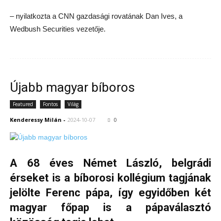
– nyilatkozta a CNN gazdasági rovatának Dan Ives, a
Wedbush Securities vezetője.
Újabb magyar bíboros
Featured
Fontos
Világ
Kenderessy Milán
-
2024-10-07
0
A 68 éves Német László, belgrádi
érseket is a bíborosi kollégium tagjának
jelölte Ferenc pápa, így egyidőben két
magyar főpap is a pápaválasztó