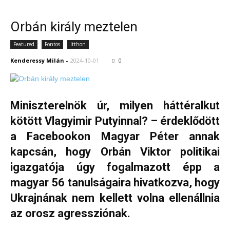
Orbán király meztelen
Featured
Fontos
Itthon
Kenderessy Milán
-
2024-10-01
0
Miniszterelnök úr, milyen háttéralkut
kötött Vlagyimir Putyinnal? – érdeklődött
a Facebookon Magyar Péter annak
kapcsán, hogy Orbán Viktor politikai
igazgatója úgy fogalmazott épp a
magyar 56 tanulságaira hivatkozva, hogy
Ukrajnának nem kellett volna ellenállnia
az orosz agressziónak.