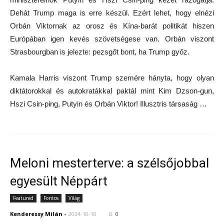
Dehát Trump maga is erre készül. Ezért lehet, hogy elnézi
Orbán Viktornak az orosz és Kína-barát politikát hiszen
Európában igen kevés szövetségese van. Orbán viszont
Strasbourgban is jelezte: pezsgőt bont, ha Trump győz.
Kamala Harris viszont Trump szemére hányta, hogy olyan
diktátorokkal és autokratákkal paktál mint Kim Dzson-gun,
Hszi Csin-ping, Putyin és Orbán Viktor! Illusztris társaság …
Meloni mesterterve: a szélsőjobbal
egyesült Néppárt
Featured
Fontos
Világ
Kenderessy Milán
-
2024-10-10
0