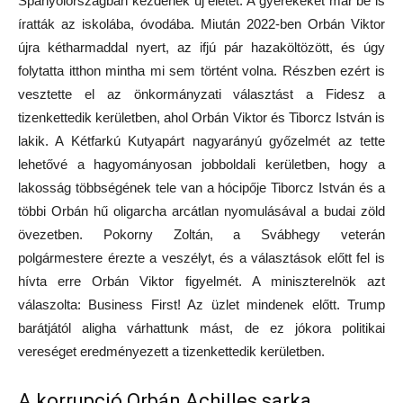
Spanyolországban kezdenek új életet. A gyerekeket már be is
íratták az iskolába, óvodába. Miután 2022-ben Orbán Viktor
újra kétharmaddal nyert, az ifjú pár hazaköltözött, és úgy
folytatta itthon mintha mi sem történt volna. Részben ezért is
vesztette el az önkormányzati választást a Fidesz a
tizenkettedik kerületben, ahol Orbán Viktor és Tiborcz István is
lakik. A Kétfarkú Kutyapárt nagyarányú győzelmét az tette
lehetővé a hagyományosan jobboldali kerületben, hogy a
lakosság többségének tele van a hócipője Tiborcz István és a
többi Orbán hű oligarcha arcátlan nyomulásával a budai zöld
övezetben. Pokorny Zoltán, a Svábhegy veterán
polgármestere érezte a veszélyt, és a választások előtt fel is
hívta erre Orbán Viktor figyelmét. A miniszterelnök azt
válaszolta: Business First! Az üzlet mindenek előtt. Trump
barátjától aligha várhattunk mást, de ez jókora politikai
vereséget eredményezett a tizenkettedik kerületben.
A korrupció Orbán Achilles sarka