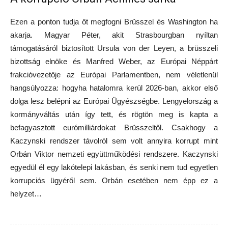
Ezen a ponton tudja őt megfogni Brüsszel és Washington ha
akarja. Magyar Péter, akit Strasbourgban nyíltan
támogatásáról biztosított Ursula von der Leyen, a brüsszeli
bizottság elnöke és Manfred Weber, az Európai Néppárt
frakcióvezetője az Európai Parlamentben, nem véletlenül
hangsúlyozza: hogyha hatalomra kerül 2026-ban, akkor első
dolga lesz belépni az Európai Ügyészségbe. Lengyelország a
kormányváltás után így tett, és rögtön meg is kapta a
befagyasztott eurómilliárdokat Brüsszeltől. Csakhogy a
Kaczynski rendszer távolról sem volt annyira korrupt mint
Orbán Viktor nemzeti együttműködési rendszere. Kaczynski
egyedül él egy lakótelepi lakásban, és senki nem tud egyetlen
korrupciós ügyéről sem. Orbán esetében nem épp ez a
helyzet…