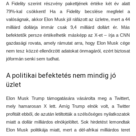
A Fidelity szerint részvény pakettjének értéke két év alatt
79%-kal csökkent! Ha a Fidelity becslése megfelel a
valóságnak, akkor Elon Musk jól ráfázott az üzletre, mert a 44
milliárd dollárja immár csak 9,4 milliárd dollárt ér. Más
befektetők persze értékelhetik másképp az X-et – írja a CNN
gazdasági rovata, amely rámutat arra, hogy Elon Musk cége
nem tesz közzé ellenőrzött adatokat önmagáról, ezért biztosat
jóformán senki sem tudhat.
A politikai befektetés nem mindig jó
üzlet
Elon Musk Trump támogatására vásárolta meg a Twittert,
mely hamarosan X lett. Amíg Trump elnök volt, a Twitter
profitált ebből, de azután letiltották a szélsőséges nyilatkozatok
miatt a dollár milliárdos elnökjelöltet. Sok hirdetést lemondtak
Elon Musk politikája miatt, mert a dél-afrikai milliárdos teret