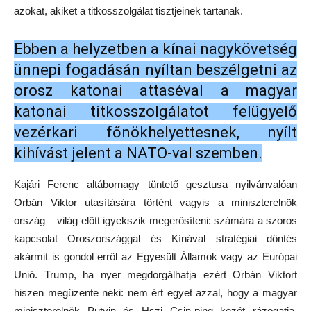
azokat, akiket a titkosszolgálat tisztjeinek tartanak.
Ebben a helyzetben a kínai nagykövetség
ünnepi fogadásán nyíltan beszélgetni az
orosz katonai attaséval a magyar
katonai titkosszolgálatot felügyelő
vezérkari főnökhelyettesnek, nyílt
kihívást jelent a NATO-val szemben.
Kajári Ferenc altábornagy tüntető gesztusa nyilvánvalóan
Orbán Viktor utasítására történt vagyis a miniszterelnök
ország – világ előtt igyekszik megerősíteni: számára a szoros
kapcsolat Oroszországgal és Kínával stratégiai döntés
akármit is gondol erről az Egyesült Államok vagy az Európai
Unió. Trump, ha nyer megdorgálhatja ezért Orbán Viktort
hiszen megüzente neki: nem ért egyet azzal, hogy a magyar
miniszterelnök Putyin és Hszi Csin-ping kezét rázogatja.