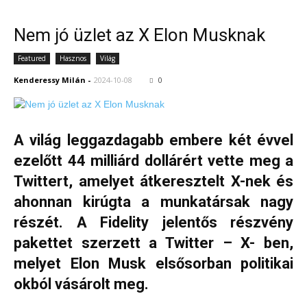
Nem jó üzlet az X Elon Musknak
Featured
Hasznos
Világ
Kenderessy Milán
-
2024-10-08
0
A világ leggazdagabb embere két évvel
ezelőtt 44 milliárd dollárért vette meg a
Twittert, amelyet átkeresztelt X-nek és
ahonnan kirúgta a munkatársak nagy
részét. A Fidelity jelentős részvény
pakettet szerzett a Twitter – X- ben,
melyet Elon Musk elsősorban politikai
okból vásárolt meg.