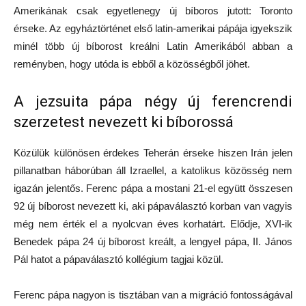
Amerikának csak egyetlenegy új bíboros jutott: Toronto
érseke. Az egyháztörténet első latin-amerikai pápája igyekszik
minél több új bíborost kreálni Latin Amerikából abban a
reményben, hogy utóda is ebből a közösségből jöhet.
A jezsuita pápa négy új ferencrendi
szerzetest nevezett ki bíborossá
Közülük különösen érdekes Teherán érseke hiszen Irán jelen
pillanatban háborúban áll Izraellel, a katolikus közösség nem
igazán jelentős. Ferenc pápa a mostani 21-el együtt összesen
92 új bíborost nevezett ki, aki pápaválasztó korban van vagyis
még nem érték el a nyolcvan éves korhatárt. Elődje, XVI-ik
Benedek pápa 24 új bíborost kreált, a lengyel pápa, II. János
Pál hatot a pápaválasztó kollégium tagjai közül.
Ferenc pápa nagyon is tisztában van a migráció fontosságával