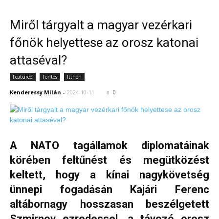
Miről tárgyalt a magyar vezérkari
főnök helyettese az orosz katonai
attaséval?
Featured
Fontos
Itthon
Kenderessy Milán
-
2024-10-11
0
A NATO tagállamok diplomatáinak
körében feltűnést és megütközést
keltett, hogy a kínai nagykövetség
ünnepi fogadásán Kajári Ferenc
altábornagy hosszasan beszélgetett
Szmirnov ezredessel, a távozó orosz