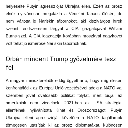
helyeselte Putyin agresszióját Ukrajna ellen. Ezért az orosz
elnök nyilvánosan megalázta a Védelmi Tanács ülésén, de
nem váltotta le Nariskin tábornokot, aki kiszivárgott hírek
szerint rendszeresen tárgyal a CIA igazgatójával William
Burns-szel. A CIA igazgatója korábban moszkvai nagykövet
volt tehát jó ismerőse Nariskin tábornoknak.
Orbán mindent Trump győzelmére tesz
fel
A magyar miniszterelnök eddig ügyelt arra, hogy míg élesen
konfrontálódik az Európai Unió vezetésével addig a NATO-val
szemben jóval óvatosabb politikát folytat, mert tudja: az
amerikaiak nem viccelnek! 2021-ben az USA stratégiai
ellenfélnek nyilvánította Kínát és Oroszországot, Putyin
Ukrajna elleni agresszióját követően a NATO tagállamok
tömegesen utasítják ki az orosz diplomatákat, különösen