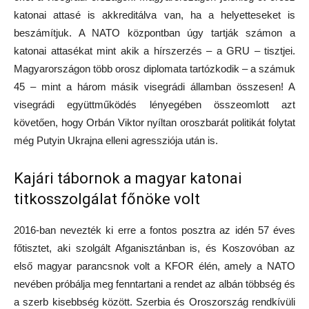
katonai attasé is akkreditálva van, ha a helyetteseket is
beszámítjuk. A NATO központban úgy tartják számon a
katonai attasékat mint akik a hírszerzés – a GRU – tisztjei.
Magyarországon több orosz diplomata tartózkodik – a számuk
45 – mint a három másik visegrádi államban összesen! A
visegrádi együttműködés lényegében összeomlott azt
követően, hogy Orbán Viktor nyíltan oroszbarát politikát folytat
még Putyin Ukrajna elleni agressziója után is.
Kajári tábornok a magyar katonai
titkosszolgálat főnöke volt
2016-ban nevezték ki erre a fontos posztra az idén 57 éves
főtisztet, aki szolgált Afganisztánban is, és Koszovóban az
első magyar parancsnok volt a KFOR élén, amely a NATO
nevében próbálja meg fenntartani a rendet az albán többség és
a szerb kisebbség között. Szerbia és Oroszország rendkívüli