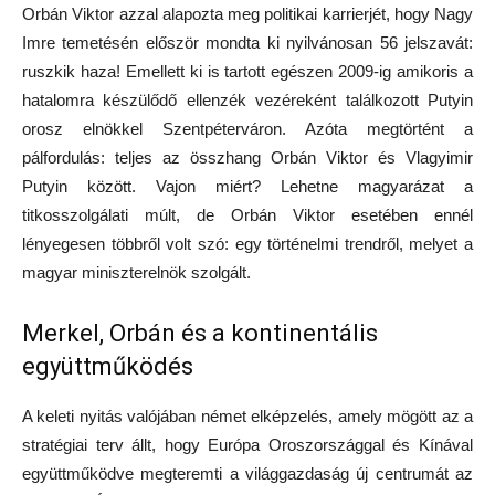
Orbán Viktor azzal alapozta meg politikai karrierjét, hogy Nagy
Imre temetésén először mondta ki nyilvánosan 56 jelszavát:
ruszkik haza! Emellett ki is tartott egészen 2009-ig amikoris a
hatalomra készülődő ellenzék vezéreként találkozott Putyin
orosz elnökkel Szentpéterváron. Azóta megtörtént a
pálfordulás: teljes az összhang Orbán Viktor és Vlagyimir
Putyin között. Vajon miért? Lehetne magyarázat a
titkosszolgálati múlt, de Orbán Viktor esetében ennél
lényegesen többről volt szó: egy történelmi trendről, melyet a
magyar miniszterelnök szolgált.
Merkel, Orbán és a kontinentális
együttműködés
A keleti nyitás valójában német elképzelés, amely mögött az a
stratégiai terv állt, hogy Európa Oroszországgal és Kínával
együttműködve megteremti a világgazdaság új centrumát az