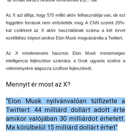
Az X azt állítja, hogy 570 millió aktív felhasználója van, de ezt
független források nem erősítették meg. A CNN szerint 20%-
kal csökkent az X aktív használóinak száma a két évvel
ezelőttihez képest amikor Elon Musk megvásárolta a Twittert.
Az X mindenesetre hasznos Elon Musk mesterséges
intelligencia fejlesztése számára: a Grok ugyanis ezekre a
véleményekre alapozza szoftver fejlesztését.
Mennyit ér most az X?
“Elon Musk nyilvánvalóan túlfizette a
Twittert: 44 milliárd dollárt adott érte
amikor valójában 30 milliárdot érhetett.
Ma körülbelül 15 milliárd dollárt érhet“