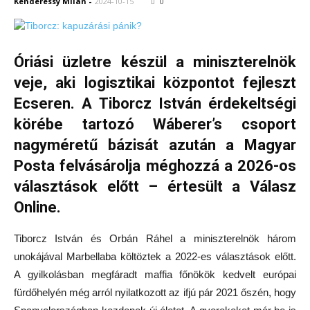
Kenderessy Milán
-
2024-10-15
0
Óriási üzletre készül a miniszterelnök
veje, aki logisztikai központot fejleszt
Ecseren. A Tiborcz István érdekeltségi
körébe tartozó Wáberer’s csoport
nagyméretű bázisát azután a Magyar
Posta felvásárolja méghozzá a 2026-os
választások előtt – értesült a Válasz
Online.
Tiborcz István és Orbán Ráhel a miniszterelnök három
unokájával Marbellaba költöztek a 2022-es választások előtt.
A gyilkolásban megfáradt maffia főnökök kedvelt európai
fürdőhelyén még arról nyilatkozott az ifjú pár 2021 őszén, hogy