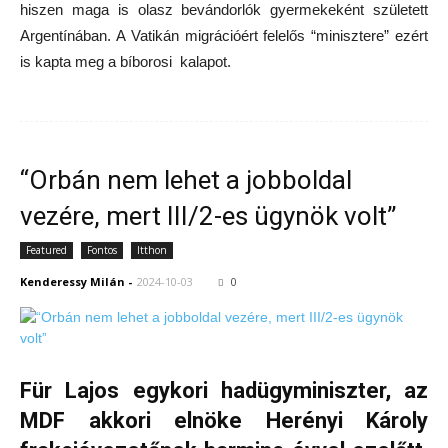
hiszen maga is olasz bevándorlók gyermekeként született
Argentínában. A Vatikán migrációért felelős “minisztere” ezért
is kapta meg a bíborosi kalapot.
“Orbán nem lehet a jobboldal
vezére, mert III/2-es ügynök volt”
Featured
Fontos
Itthon
Kenderessy Milán
-
2024-10-03
0
Für Lajos egykori hadügyminiszter, az
MDF akkori elnöke Herényi Károly