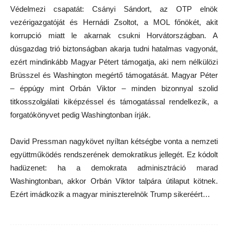
Védelmezi csapatát: Csányi Sándort, az OTP elnök
vezérigazgatóját és Hernádi Zsoltot, a MOL főnökét, akit
korrupció miatt le akarnak csukni Horvátországban. A
dúsgazdag trió biztonságban akarja tudni hatalmas vagyonát,
ezért mindinkább Magyar Pétert támogatja, aki nem nélkülözi
Brüsszel és Washington megértő támogatását. Magyar Péter
– éppúgy mint Orbán Viktor – minden bizonnyal szolid
titkosszolgálati kiképzéssel és támogatással rendelkezik, a
forgatókönyvet pedig Washingtonban írják.
David Pressman nagykövet nyíltan kétségbe vonta a nemzeti
együttműködés rendszerének demokratikus jellegét. Ez kódolt
hadüzenet: ha a demokrata adminisztráció marad
Washingtonban, akkor Orbán Viktor talpára útilaput kötnek.
Ezért imádkozik a magyar miniszterelnök Trump sikeréért…