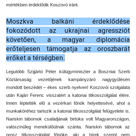
mértékben érdeklődik Koszovó iránt.
Moszkva balkáni érdeklődése
fokozódott az ukrajnai agressziót
követően, a magyar diplomácia
erőteljesen támogatja az oroszbarát
erőket a térségben.
Legutóbb Szijjártó Péter külügyminiszter a Boszniai Szerb
Köztársaság vezetőjének kampányzáró nagygyűlésén
mondott beszédet – ékes szerb nyelven! Koszovói szolgálata
után Kajári Ferenc visszatért a katonai titkosszolgálat élére.
Innen léptették elő a vezérkari főnök helyettesévé, ahol a
munkaköréhez tartozik a katonai titkosszolgálat felügyelete is.
Nariskin tábornok családjának birtoka volt Magyarországon,
valószínűleg menekülőútnak szánta. Nariskin tábornok az
orosz titkosszolgálat főnöke, aki a hírek szerint nem