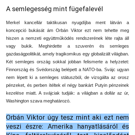
A semlegesség mint fügefalevél
Merkel kancellár taktikusan nyugdíjba ment látván a
koncepció bukását ám Orbán Viktor ezt nem tehette meg
hiszen a nemzeti együttműködés rendszerének léte rajta áll
vagy bukik. Meghirdette a szuverén és semleges
gazdaságpolitikát, amely tragikomikus egy globalizált világban.
Két semleges ország sokkal jobban felismerte a helyzetet:
Finnország és Svédország belépett a NATO-ba. Svájc ugyan
nem lépett ki a semleges státuszból, de vizsgálta az orosz
pénzeket, és perben ítéltek el négy bankárt Putyin pénzeinek
kezelése miatt. A svájciak tudják: a világban a dollár az úr,
Washington szava meghatározó.
Orbán Viktor úgy tesz mint aki ezt nem
veszi észre: Amerika hanyatlásáról és