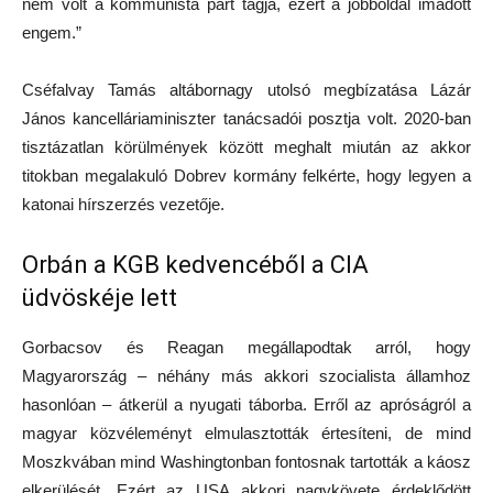
nem volt a kommunista párt tagja, ezért a jobboldal imádott
engem.”
Cséfalvay Tamás altábornagy utolsó megbízatása Lázár
János kancelláriaminiszter tanácsadói posztja volt. 2020-ban
tisztázatlan körülmények között meghalt miután az akkor
titokban megalakuló Dobrev kormány felkérte, hogy legyen a
katonai hírszerzés vezetője.
Orbán a KGB kedvencéből a CIA
üdvöskéje lett
Gorbacsov és Reagan megállapodtak arról, hogy
Magyarország – néhány más akkori szocialista államhoz
hasonlóan – átkerül a nyugati táborba. Erről az apróságról a
magyar közvéleményt elmulasztották értesíteni, de mind
Moszkvában mind Washingtonban fontosnak tartották a káosz
elkerülését. Ezért az USA akkori nagykövete érdeklődött