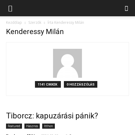
Kezdőlap
Szerzők
Írta Kenderessy Milán
Kenderessy Milán
1141 CIKKEK
0 HOZZÁSZÓLÁS
Tiborcz: kapuzárási pánik?
Featured
Hasznos
Itthon