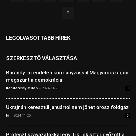
LEGOLVASOTTABB HÍREK
SZERKESZTŐ VÁLASZTÁSA
Bárándy: a rendeleti kormányzással Magyarországon
megszűnt a demokrácia
Kenderessy Milán
-
2024-11-26
0
Ukrajnán keresztül januártól nem jöhet orosz földgáz
ki
-
2024-11-25
0
Proteszt szavazatokkal egy TikTok sztár győzött a