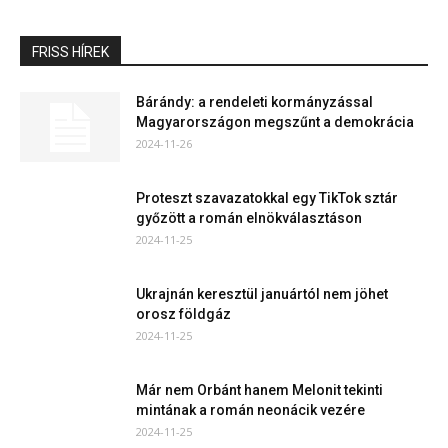
FRISS HÍREK
Bárándy: a rendeleti kormányzással
Magyarországon megszűnt a demokrácia
2024-11-26
Proteszt szavazatokkal egy TikTok sztár
győzött a román elnökválasztáson
2024-11-25
Ukrajnán keresztül januártól nem jöhet
orosz földgáz
2024-11-25
Már nem Orbánt hanem Melonit tekinti
mintának a román neonácik vezére
2024-11-25