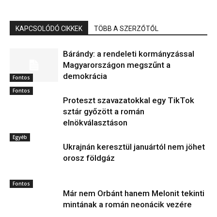
KAPCSOLÓDÓ CIKKEK
TÖBB A SZERZŐTŐL
Bárándy: a rendeleti kormányzással
Magyarországon megszűnt a
demokrácia
Fontos
Fontos
Proteszt szavazatokkal egy TikTok
sztár győzött a román
elnökválasztáson
Egyéb
Ukrajnán keresztül januártól nem jöhet
orosz földgáz
Fontos
Már nem Orbánt hanem Melonit tekinti
mintának a román neonácik vezére