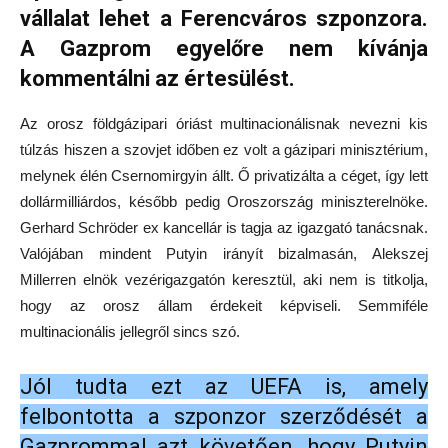
vállalat lehet a Ferencváros szponzora.
A Gazprom egyelőre nem kívánja
kommentálni az értesülést.
Az orosz földgázipari óriást multinacionálisnak nevezni kis
túlzás hiszen a szovjet időben ez volt a gázipari minisztérium,
melynek élén Csernomirgyin állt. Ő privatizálta a céget, így lett
dollármilliárdos, később pedig Oroszország miniszterelnöke.
Gerhard Schröder ex kancellár is tagja az igazgató tanácsnak.
Valójában mindent Putyin irányít bizalmasán, Alekszej
Millerren elnök vezérigazgatón keresztül, aki nem is titkolja,
hogy az orosz állam érdekeit képviseli. Semmiféle
multinacionális jellegről sincs szó.
Jól tudta ezt az UEFA is, amely
felbontotta a szponzor szerződését a
Gazprommal azt követően, hogy Putyin