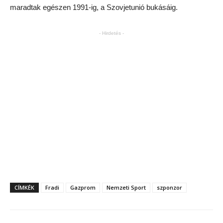
maradtak egészen 1991-ig, a Szovjetunió bukásáig.
- Hirdetés -
CÍMKÉK
Fradi
Gazprom
Nemzeti Sport
szponzor