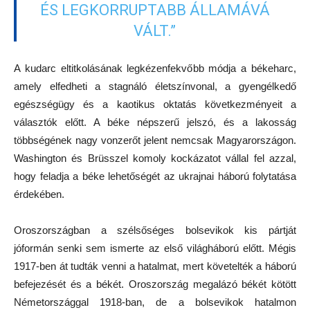
ÉS LEGKORRUPTABB ÁLLAMÁVÁ
VÁLT.”
A kudarc eltitkolásának legkézenfekvőbb módja a békeharc,
amely elfedheti a stagnáló életszínvonal, a gyengélkedő
egészségügy és a kaotikus oktatás következményeit a
választók előtt. A béke népszerű jelszó, és a lakosság
többségének nagy vonzerőt jelent nemcsak Magyarországon.
Washington és Brüsszel komoly kockázatot vállal fel azzal,
hogy feladja a béke lehetőségét az ukrajnai háború folytatása
érdekében.
Oroszországban a szélsőséges bolsevikok kis pártját
jóformán senki sem ismerte az első világháború előtt. Mégis
1917-ben át tudták venni a hatalmat, mert követelték a háború
befejezését és a békét. Oroszország megalázó békét kötött
Németországgal 1918-ban, de a bolsevikok hatalmon