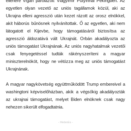
ellenére vígan parolázott Vlagyimir Putyinnal Pekingben. Az
egyetlen olyan vezető az uniós tagállamok közül, aki az
Ukrajna elleni agresszió után kezet rázott az orosz elnökkel,
akit háborús bűnösnek nyilvánítottak. Ő az egyetlen, aki nem
látogatott el Kijevbe, hogy támogatásáról biztosítsa az
agresszió áldozatává vált Ukrajnát. Orbán akadályozta az
uniós támogatást Ukrajnának. Az uniós nagyhatalmak vezetői
csak fenyegetéssel tudták rákényszeríteni a magyar
miniszterelnököt, hogy ne vétózza meg az uniós támogatást
Ukrajnának.
A magyar nagykövetség együttműködött Trump embereivel a
washingtoni képviselőházban, akik a végsőkig akadályozták
az ukrajnai támogatást, melyet Biden elnöknek csak nagy
nehezen sikerült elfogadtatnia.
- Hirdetés -