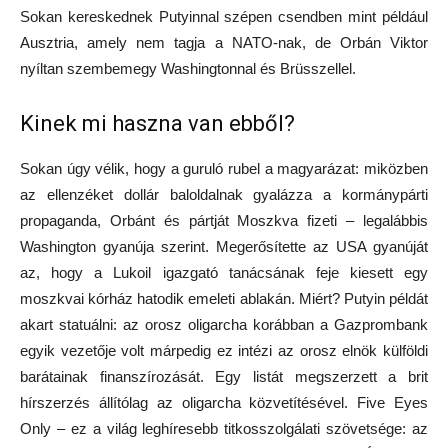
Sokan kereskednek Putyinnal szépen csendben mint például
Ausztria, amely nem tagja a NATO-nak, de Orbán Viktor
nyíltan szembemegy Washingtonnal és Brüsszellel.
Kinek mi haszna van ebből?
Sokan úgy vélik, hogy a guruló rubel a magyarázat: miközben
az ellenzéket dollár baloldalnak gyalázza a kormánypárti
propaganda, Orbánt és pártját Moszkva fizeti – legalábbis
Washington gyanúja szerint. Megerősítette az USA gyanúját
az, hogy a Lukoil igazgató tanácsának feje kiesett egy
moszkvai kórház hatodik emeleti ablakán. Miért? Putyin példát
akart statuálni: az orosz oligarcha korábban a Gazprombank
egyik vezetője volt márpedig ez intézi az orosz elnök külföldi
barátainak finanszírozását. Egy listát megszerzett a brit
hírszerzés állítólag az oligarcha közvetítésével. Five Eyes
Only – ez a világ leghíresebb titkosszolgálati szövetsége: az