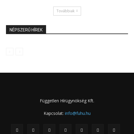
Továbbiak
NÉPSZERŰ HÍREK
Független Hírügynökség Kft.
Kapcsolat:
info@fuhu.hu