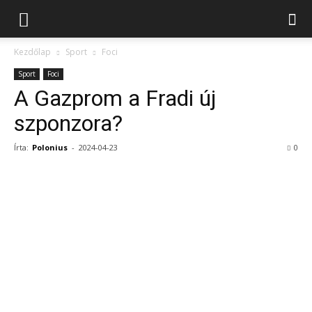
Kezdőlap
Sport
Foci
Sport
Foci
A Gazprom a Fradi új
szponzora?
Írta:
Polonius
-
2024-04-23
0