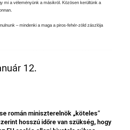
ogy mi a véleményünk a másikról. Közösen kerültünk a
onnan.
onulnunk – mindenki a maga a piros-fehér-zöld zászlója
anuár 12.
ose román miniszterelnök „köteles”
szerint hosszú időre van szükség, hogy