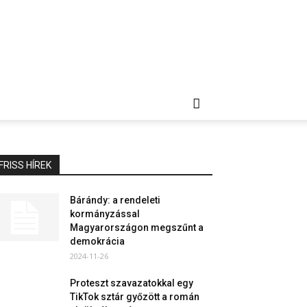
FRISS HÍREK
Bárándy: a rendeleti
kormányzással
Magyarországon megszűnt a
demokrácia
2024-11-26
Proteszt szavazatokkal egy
TikTok sztár győzött a román