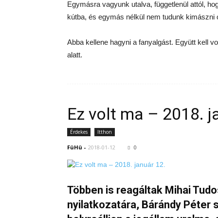
Egymásra vagyunk utalva, függetlenül attól, h
kútba, és egymás nélkül nem tudunk kimászni 
Abba kellene hagyni a fanyalgást. Együtt kell v
alatt.
Ez volt ma – 2018. j
Érdekes
Itthon
FüHü
-
2018-01-12
0
Többen is reagáltak Mihai Tud
nyilatkozatára, Bárándy Péter 