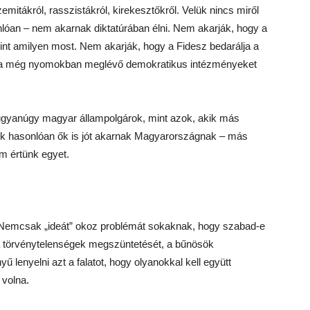
itákról, rasszistákról, kirekesztőkről. Velük nincs miről
lóan – nem akarnak diktatúrában élni. Nem akarják, hogy a
int amilyen most. Nem akarják, hogy a Fidesz bedarálja a
a a még nyomokban meglévő demokratikus intézményeket
ugyanúgy magyar állampolgárok, mint azok, akik más
k hasonlóan ők is jót akarnak Magyarországnak – más
m értünk egyet.
 Nemcsak „ideát” okoz problémát sokaknak, hogy szabad-e
 a törvénytelenségek megszüntetését, a bűnösök
 lenyelni azt a falatot, hogy olyanokkal kell együtt
 volna.