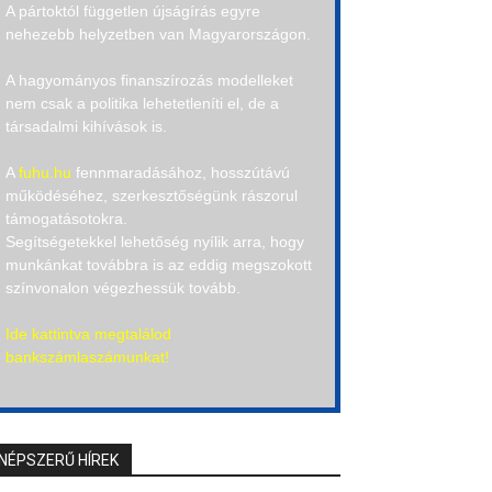
A pártoktól független újságírás egyre
nehezebb helyzetben van Magyarországon.
A hagyományos finanszírozás modelleket
nem csak a politika lehetetleníti el, de a
társadalmi kihívások is.
A
fuhu.hu
fennmaradásához, hosszútávú
működéséhez, szerkesztőségünk rászorul
támogatásotokra.
Segítségetekkel lehetőség nyílik arra, hogy
munkánkat továbbra is az eddig megszokott
színvonalon végezhessük tovább.
Ide kattintva megtalálod
bankszámlaszámunkat!
NÉPSZERŰ HÍREK