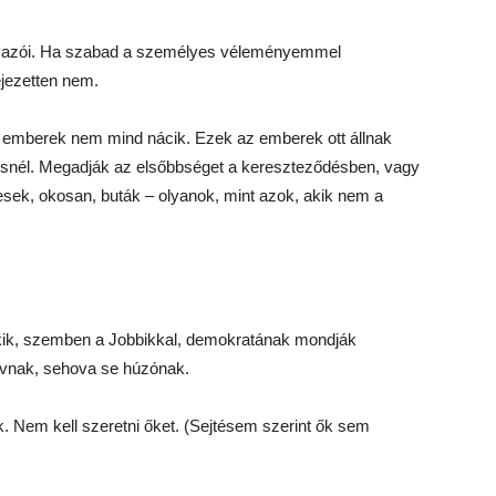
zavazói. Ha szabad a személyes véleményemmel
jezetten nem.
 emberek nem mind nácik. Ezek az emberek ott állnak
gesnél. Megadják az elsőbbséget a kereszteződésben, vagy
sek, okosan, buták – olyanok, mint azok, akik nem a
kik, szemben a Jobbikkal, demokratának mondják
tívnak, sehova se húzónak.
. Nem kell szeretni őket. (Sejtésem szerint ők sem