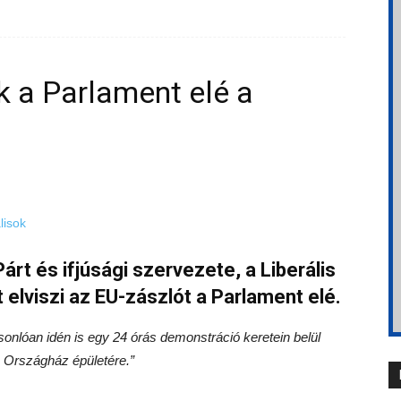
k a Parlament elé a
árt és ifjúsági szervezete, a Liberális
 elviszi az EU-zászlót a Parlament elé.
sonlóan idén is egy 24 órás demonstráció keretein belül
z Országház épületére.”