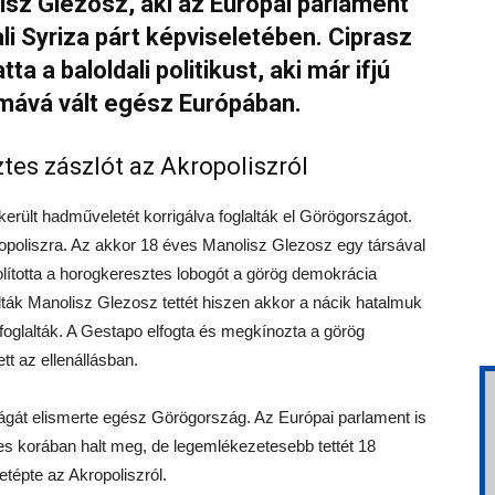
sz Glezosz, aki az Európai parlament
ali Syriza párt képviseletében. Ciprasz
 a baloldali politikust, aki már ifjú
umává vált egész Európában.
tes zászlót az Akropoliszról
került hadműveletét korrigálva foglalták el Görögországot.
kropoliszra. Az akkor 18 éves Manolisz Glezosz egy társával
olította a horogkeresztes lobogót a görög demokrácia
lták Manolisz Glezosz tettét hiszen akkor a nácik hatalmuk
foglalták. A Gestapo elfogta és megkínozta a görög
tt az ellenállásban.
orságát elismerte egész Görögország. Az Európai parlament is
s korában halt meg, de legemlékezetesebb tettét 18
etépte az Akropoliszról.