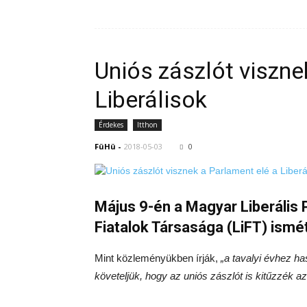
Uniós zászlót viszne
Liberálisok
Érdekes
Itthon
FüHü
-
2018-05-03
0
Május 9-én a Magyar Liberális P
Fiatalok Társasága (LiFT) ismét
Mint közleményükben írják,
„a tavalyi évhez ha
követeljük, hogy az uniós zászlót is kitűzzék a