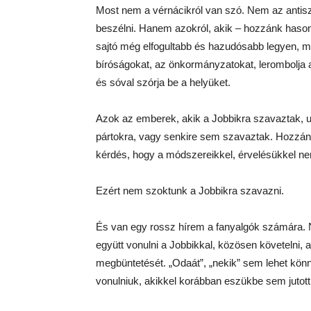
Most nem a vérnácikról van szó. Nem az antiszem
beszélni. Hanem azokról, akik – hozzánk hason
sajtó még elfogultabb és hazudósabb legyen, m
bíróságokat, az önkormányzatokat, lerombolj
és sóval szórja be a helyüket.
Azok az emberek, akik a Jobbikra szavaztak, 
pártokra, vagy senkire sem szavaztak. Hozzán
kérdés, hogy a módszereikkel, érvelésükkel ne
Ezért nem szoktunk a Jobbikra szavazni.
És van egy rossz hírem a fanyalgók számára.
együtt vonulni a Jobbikkal, közösen követelni,
megbüntetését. „Odaát”, „nekik” sem lehet könnyű
vonulniuk, akikkel korábban eszükbe sem jutott