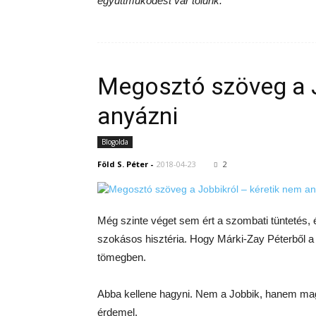
együttműködést vár tőlünk.”
Megosztó szöveg a J
anyázni
Blogolda
Föld S. Péter
-
2018-04-23
2
Még szinte véget sem ért a szombati tüntetés, 
szokásos hisztéria. Hogy Márki-Zay Péterből a 
tömegben.
Abba kellene hagyni. Nem a Jobbik, hanem mag
érdemel.