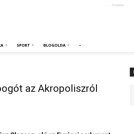
- Hirdetés -
RA
SPORT
BLOGOLDA
–
obogót az Akropoliszról