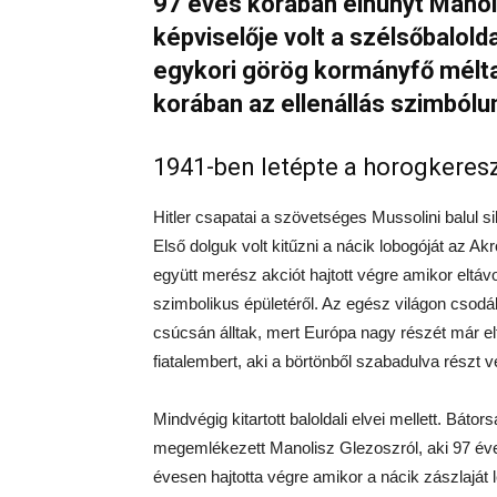
97 éves korában elhunyt Manoli
képviselője volt a szélsőbalold
egykori görög kormányfő méltatta
korában az ellenállás szimból
1941-ben letépte a horogkeresz
Hitler csapatai a szövetséges Mussolini balul si
Első dolguk volt kitűzni a nácik lobogóját az A
együtt merész akciót hajtott végre amikor eltáv
szimbolikus épületéről. Az egész világon csodá
csúcsán álltak, mert Európa nagy részét már el
fiatalembert, aki a börtönből szabadulva részt ve
Mindvégig kitartott baloldali elvei mellett. Bát
megemlékezett Manolisz Glezoszról, aki 97 éve
évesen hajtotta végre amikor a nácik zászlaját l