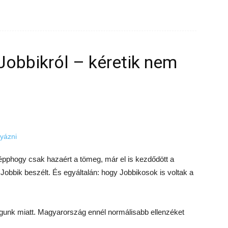
obbikról – kéretik nem
épphogy csak hazaért a tömeg, már el is kezdődött a
Jobbik beszélt. És egyáltalán: hogy Jobbikosok is voltak a
unk miatt. Magyarország ennél normálisabb ellenzéket