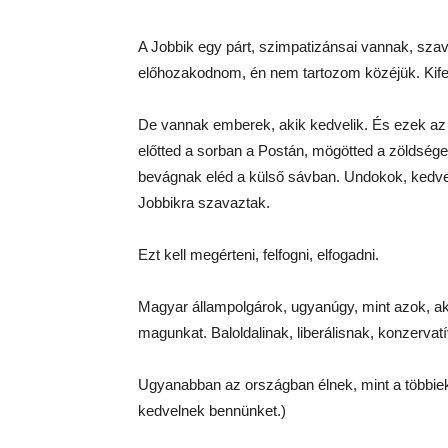
A Jobbik egy párt, szimpatizánsai vannak, s
előhozakodnom, én nem tartozom közéjük. Kife
De vannak emberek, akik kedvelik. És ezek az
előtted a sorban a Postán, mögötted a zöldsé
bevágnak eléd a külső sávban. Undokok, kedve
Jobbikra szavaztak.
Ezt kell megérteni, felfogni, elfogadni.
Magyar állampolgárok, ugyanúgy, mint azok, a
magunkat. Baloldalinak, liberálisnak, konzerva
Ugyanabban az országban élnek, mint a többiek
kedvelnek bennünket.)