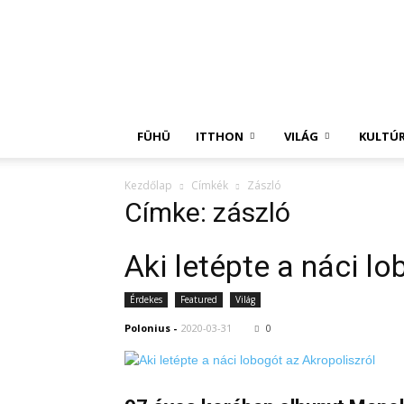
Független
Hírügynökség
FÜHÜ
ITTHON
VILÁG
KULTÚ
Kezdőlap
Címkék
Zászló
Címke: zászló
Aki letépte a náci l
Érdekes
Featured
Világ
Polonius
-
2020-03-31
0