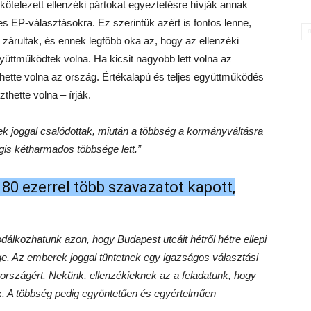
elkötelezett ellenzéki pártokat egyeztetésre hívják annak
es EP-választásokra. Ez szerintük azért is fontos lenne,
l zárultak, és ennek legfőbb oka az, hogy az ellenzéki
üttműködtek volna. Ha kicsit nagyobb lett volna az
hette volna az ország. Értékalapú és teljes együttműködés
thette volna – írják.
k joggal csalódottak, miután a többség a kormányváltásra
is kétharmados többsége lett.”
80 ezerrel több szavazatot kapott,
álkozhatunk azon, hogy Budapest utcáit hétről hétre ellepi
e. Az emberek joggal tüntetnek egy igazságos választási
rszágért. Nekünk, ellenzékieknek az a feladatunk, hogy
ük. A többség pedig egyöntetűen és egyértelműen