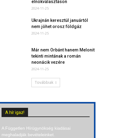
elnökválasztáson
2024-11-25
Ukrajnán keresztül januártól
nem jöhet orosz földgáz
2024-11-25
Már nem Orbánt hanem Melonit
tekinti mintának a román
neonácik vezére
2024-11-25
Továbbiak
A hír igaz!
A Független Hírügynökség kiadásai
meghaladják bevételeinket.