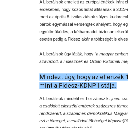
A Liberálisok emellett az európai értékek iránt 
érdekében, hogy közös listát állítsanak a 2019-
mert az április 8-i választások súlyos kudarcca
pártok egymással versengtek ahelyett, hogy egy
együttműködés, a kétharmadot biztosan elkerül
esetén pedig a Fidesz akár a többségét is elvesz
A Liberálisok úgy látják, hogy
”a magyar embere
szavazott, a Fidesznek és Orbán Viktornak még
Mindezt úgy, hogy az ellenzék 1
mint a Fidesz-KDNP listája.
A Liberálisok mindehhez hozzáteszik:
„nem csod
a csalódott ellenzéki emberek százezres tömeg
rendszerért, a szabad és demokratikus Magyaro
ezt a tömeget, a csalódott többséget képviselj