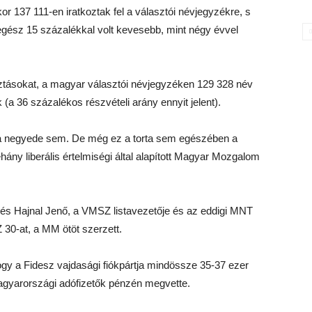
 137 111-en iratkoztak fel a választói névjegyzékre, s
egész 15 százalékkal volt kevesebb, mint négy évvel
sztásokat, a magyar választói névjegyzéken 129 328 név
(a 36 százalékos részvételi arány ennyit jelent).
a negyede sem. De még ez a torta sem egészében a
ány liberális értelmiségi által alapított Magyar Mozgalom
 és Hajnal Jenő, a VMSZ listavezetője és az eddigi MNT
 30-at, a MM ötöt szerzett.
hogy a Fidesz vajdasági fiókpártja mindössze 35-37 ezer
agyarországi adófizetők pénzén megvette.