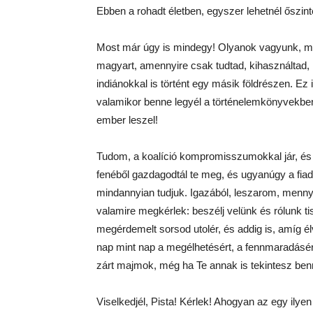
Ebben a rohadt életben, egyszer lehetnél őszinte
Most már úgy is mindegy! Olyanok vagyunk, mint
magyart, amennyire csak tudtad, kihasználtad, m
indiánokkal is történt egy másik földrészen. Ez 
valamikor benne legyél a történelemkönyvekben,
ember leszel!
Tudom, a koalíció kompromisszumokkal jár, és 
fenéből gazdagodtál te meg, és ugyanúgy a fiad 
mindannyian tudjuk. Igazából, leszarom, menny
valamire megkérlek: beszélj velünk és rólunk ti
megérdemelt sorsod utolér, és addig is, amíg 
nap mint nap a megélhetésért, a fennmaradásér
zárt majmok, még ha Te annak is tekintesz ben
Viselkedjél, Pista! Kérlek! Ahogyan az egy ilye