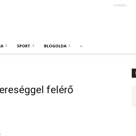
- Hirdetés -
RA
SPORT
BLOGOLDA
–
ereséggel felérő