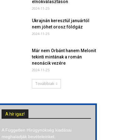
elnökválasztáson
2024-11-25
Ukrajnán keresztül januártól
nem jöhet orosz földgáz
2024-11-25
Már nem Orbánt hanem Melonit
tekinti mintának a román
neonácik vezére
2024-11-25
Továbbiak
A hír igaz!
A Független Hírügynökség kiadásai
meghaladják bevételeinket.