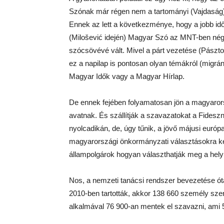
Szónak már régen nem a tartományi (Vajdaság)
Ennek az lett a következménye, hogy a jobb idő
(Milošević idején) Magyar Szó az MNT-ben né
szócsövévé vált. Mivel a párt vezetése (Pásztor I
ez a napilap is pontosan olyan témákról (migr
Magyar Idők vagy a Magyar Hírlap.
De ennek fejében folyamatosan jön a magyarors
avatnak. És szállítják a szavazatokat a Fidesz
nyolcadikán, de, úgy tűnik, a jövő májusi euró
magyarországi önkormányzati választásokra kell
állampolgárok hogyan választhatják meg a hely
Nos, a nemzeti tanácsi rendszer bevezetése ót
2010-ben tartották, akkor 138 660 személy sze
alkalmával 76 900-an mentek el szavazni, ami 55