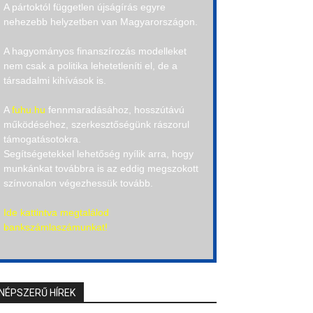
A pártoktól független újságírás egyre
nehezebb helyzetben van Magyarországon.
A hagyományos finanszírozás modelleket
nem csak a politika lehetetleníti el, de a
társadalmi kihívások is.
A
fuhu.hu
fennmaradásához, hosszútávú
működéséhez, szerkesztőségünk rászorul
támogatásotokra.
Segítségetekkel lehetőség nyílik arra, hogy
munkánkat továbbra is az eddig megszokott
színvonalon végezhessük tovább.
Ide kattintva megtalálod
bankszámlaszámunkat!
NÉPSZERŰ HÍREK