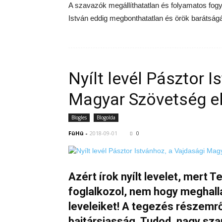
A szavazók megállíthatatlan és folyamatos fogy
István eddig megbonthatatlan és örök barátság
Nyílt levél Pásztor 
Magyar Szövetség e
Blogles
Blogolda
FüHü
-
2018-09-01
0
Azért írok nyílt levelet, mert
foglalkozol, nem hogy meghall
leveleiket! A tegezés részemr
bajtársiasság. Tudod, nagy sza