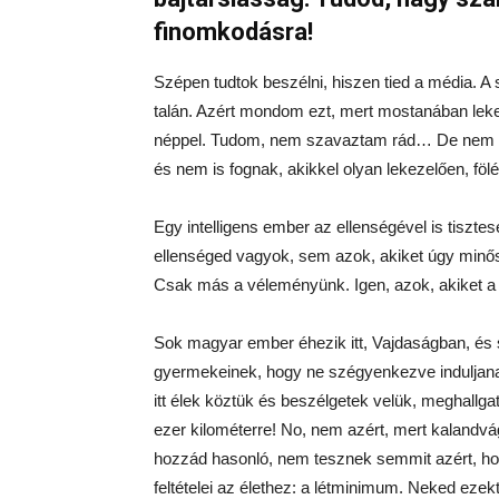
finomkodásra!
Szépen tudtok beszélni, hiszen tied a média. A so
talán. Azért mondom ezt, mert mostanában leke
néppel. Tudom, nem szavaztam rád… De nem is 
és nem is fognak, akikkel olyan lekezelően, fö
Egy intelligens ember az ellenségével is tiszt
ellenséged vagyok, sem azok, akiket úgy minős
Csak más a véleményünk. Igen, azok, akiket a saj
Sok magyar ember éhezik itt, Vajdaságban, é
gyermekeinek, hogy ne szégyenkezve induljana
itt élek köztük és beszélgetek velük, meghallg
ezer kilométerre! No, nem azért, mert kalandvág
hozzád hasonló, nem tesznek semmit azért, ho
feltételei az élethez: a létminimum. Neked ezek