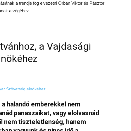
ásának a trendje fog elvezetni Orbán Viktor és Pásztor
ának a végéhez.
Istvánhoz, a Vajdasági
lnökéhez
 Te a halandó emberekkel nem
anád panaszaikat, vagy elolvasnád
ől nem tiszteletlenség, hanem
rban vagyunk és nincs idő a