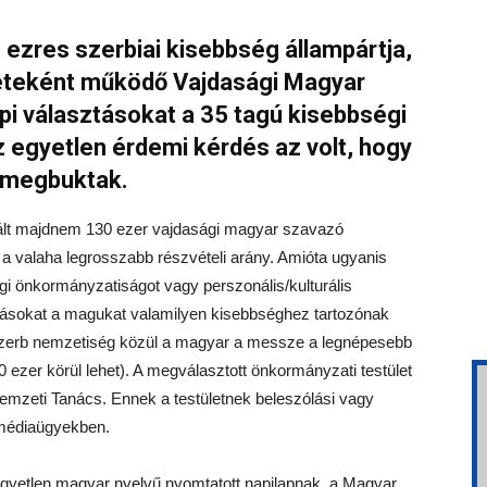
ezres szerbiai kisebbség állampártja,
zeteként működő Vajdasági Magyar
i választásokat a 35 tagú kisebbségi
 egyetlen érdemi kérdés az volt, hogy
t megbuktak.
rált majdnem 130 ezer vajdasági magyar szavazó
 a valaha legrosszabb részvételi arány. Amióta ugyanis
gi önkormányzatiságot vagy perszonális/kulturális
tásokat a magukat valamilyen kisebbséghez tartozónak
mszerb nemzetiség közül a magyar a messze a legnépesebb
 ezer körül lehet). A megválasztott önkormányzati testület
mzeti Tanács. Ennek a testületnek beleszólási vagy
 médiaügyekben.
 egyetlen magyar nyelvű nyomtatott napilapnak, a Magyar