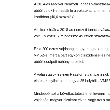
A 2014-es Magyar Nemzeti Tanács választásakor
ebből 55 671-en adták le a voksukat, ami nem 
korábban (40,6 százalék).
Amikor kiírták a 2018-as nemzeti tanácsi vála
volt. És közülük mindössze 45 ezren szavaztak 
Ez a 200 ezres vajdasági magyarságnak még 
VMSZ-é, mert a párt egykori disszidensei és néh
ebből lecsípett néhány szeletet.
A választások estéjén Pásztor István pártelnök
elnök azt nyilatkozta, hogy a 35 helyből a VMSZ
Mindebből azt a következtetést lehet levonni, 
vajdasági magyar bizalmát élvezi vagy azt a m