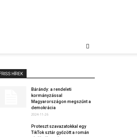
FRISS HÍREK
Bárándy: a rendeleti
kormányzással
Magyarországon megszűnt a
demokrácia
2024-11-26
Proteszt szavazatokkal egy
TikTok sztár győzött a román