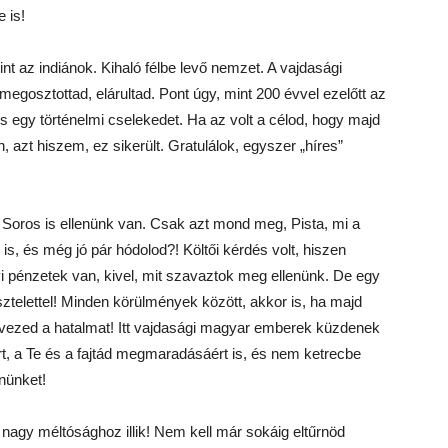
 is!
 az indiánok. Kihaló félbe levő nemzet. A vajdasági
egosztottad, elárultad. Pont úgy, mint 200 évvel ezelőtt az
is egy történelmi cselekedet. Ha az volt a célod, hogy majd
 azt hiszem, ez sikerült. Gratulálok, egyszer „híres”
Soros is ellenünk van. Csak azt mond meg, Pista, mi a
is, és még jó pár hódolod?! Költői kérdés volt, hiszen
i pénzetek van, kivel, mit szavaztok meg ellenünk. De egy
sztelettel! Minden körülmények között, akkor is, ha majd
élvezed a hatalmat! Itt vajdasági magyar emberek küzdenek
t, a Te és a fajtád megmaradásáért is, és nem ketrecbe
nünket!
n nagy méltósághoz illik! Nem kell már sokáig eltűrnöd