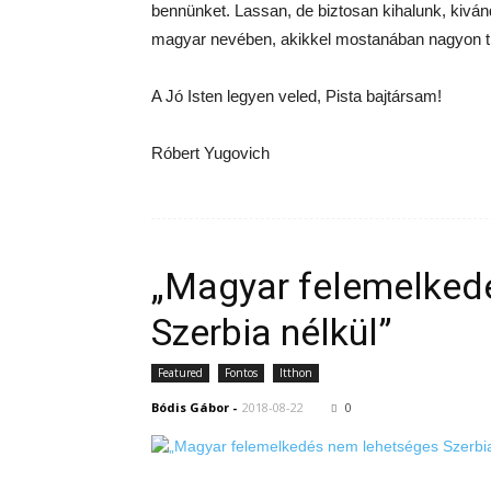
bennünket. Lassan, de biztosan kihalunk, kivá
magyar nevében, akikkel mostanában nagyon tis
A Jó Isten legyen veled, Pista bajtársam!
Róbert Yugovich
„Magyar felemelked
Szerbia nélkül”
Featured
Fontos
Itthon
Bódis Gábor
-
2018-08-22
0