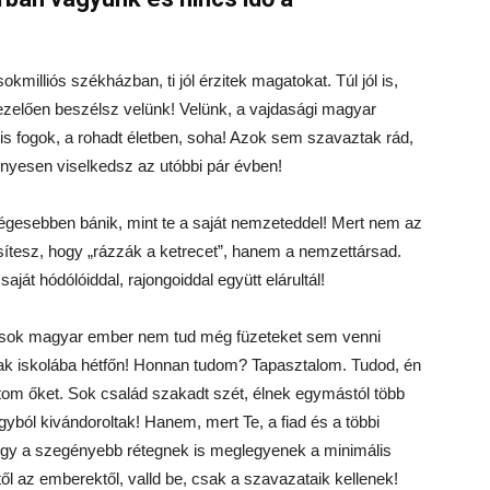
kmilliós székházban, ti jól érzitek magatokat. Túl jól is,
zelően beszélsz velünk! Velünk, a vajdasági magyar
fogok, a rohadt életben, soha! Azok sem szavaztak rád,
lényesen viselkedsz az utóbbi pár évben!
eségesebben bánik, mint te a saját nemzeteddel! Mert nem az
ítesz, hogy „rázzák a ketrecet”, hanem a nemzettársad.
át hódólóiddal, rajongoiddal együtt elárultál!
s sok magyar ember nem tud még füzeteket sem venni
k iskolába hétfőn! Honnan tudom? Tapasztalom. Tudod, én
atom őket. Sok család szakadt szét, élnek egymástól több
yból kivándoroltak! Hanem, mert Te, a fiad és a többi
gy a szegényebb rétegnek is meglegyenek a minimális
től az emberektől, valld be, csak a szavazataik kellenek!