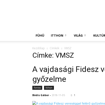
Független
Hírügynökség
FÜHÜ
ITTHON
VILÁG
KULTÚ
Kezdőlap
Címkék
VMSZ
Címke: VMSZ
A vajdasági Fidesz v
győzelme
Fontos
Itthon
Bódis Gábor
-
2018-11-05
1