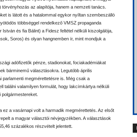
 törvényhozás az alapítója, hanem a nemzeti tanács.
ket is látott és a hatalommal egykor nyíltan szembeszálló
gyötödös többséggel rendelkező VMSZ propaganda
stván és fia Bálint) a Fidesz feltétel nélküli kiszolgálója,
ánsok, Soros) és olyan hangnemben ír, mint mondjuk a
zági adófizetők pénze, stadionokat, fociakadémiákat
nek bárminemű választásokra. Legutóbb április
pai parlamenti megmérettetésre is. Még csak a
 találni valamilyen formulát, hogy lakcímkártya nélküli
i polgármestereket.
a ez a vasárnapi volt a harmadik megmérettetés. Az elsőt
repelt a magyar választói névjegyzékben. A választások
,46 százalékos részvételt jelentett.