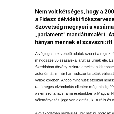
Nem volt kétséges, hogy a 200 
a Fidesz délvidéki fiókszerve
Szövetség megnyeri a vasárnap
„parlament” mandátumaiért. Az
hányan mennek el szavazni: it
A véglegesnek vehető adatok szerint a regiszt
mindössze 36 százaléka járult az urnák elé. Ez
Szerbiában törvényi szintre emelték a kisebbsé
autonómiát immár harmadszor tartottak válasz
vallók körében. A több mint húsz szerbiai ne
(a tömeges elvándorlás ellenére még mindig 200
a nemzeti tanács, a mi esetünkben a Magyar Ne
véleményezési joga van oktatási, kulturális és
A gyakorlatban például ez úgy néz ki, hogy az