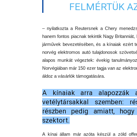
FELMÉRTÜK AZ
– nyilatkozta a Reutersnek a Chery menedz
hanem fontos piacnak tekintik Nagy Britanniát, 
járművek bevezetésében, és a kínaiak ezért t
norvég elektromos autó tulajdonosok szövets
alapos munkát végeztek: évekig tanulmányoztá
Norvégiában már 150 ezer tagja van az elektr
áldoz a vásárlók támogatására.
A kínaiak arra alapozzák 
vetélytársakkal szemben: 
részben pedig amiatt, hog
szektort.
A kínai állam már azóta készül a zöld offe