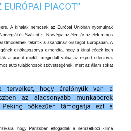
 EURÓPAI PIACOT“
sere. A kínaiak nemcsak az Európai Unióban nyomulnak
Norvégiát és Svájcot is. Norvégia az élen jár az elektromos
esztmodellnek tekintik a skandináv országot Európában. A
égének elnökasszonya elmondta, hogy a kínai cégek igen
k a piacot mielőtt megindult volna az export offenzíva.
omos autó tulajdonosok szövetségének, mert az állam sokat
a terveiket, hogy árelőnyük van a
részben az alacsonyabb munkabérek
y Peking bőkezűen támogatja ezt a
nzívára, hogy Párizsban elfogadták a nemzetközi klíma