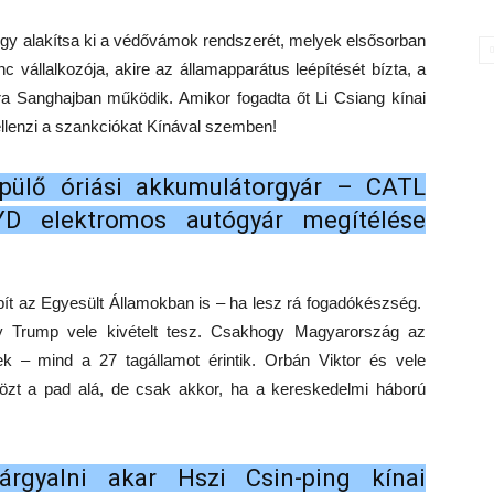
gy alakítsa ki a védővámok rendszerét, melyek elsősorban
 vállalkozója, akire az államapparátus leépítését bízta, a
a Sanghajban működik. Amikor fogadta őt Li Csiang kínai
ellenzi a szankciókat Kínával szemben!
pülő óriási akkumulátorgyár – CATL
D elektromos autógyár megítélése
épít az Egyesült Államokban is – ha lesz rá fogadókészség.
y Trump vele kivételt tesz. Csakhogy Magyarország az
k – mind a 27 tagállamot érintik. Orbán Viktor és vele
özt a pad alá, de csak akkor, ha a kereskedelmi háború
árgyalni akar Hszi Csin-ping kínai