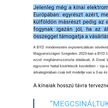
Jelenleg még a kínai elektro
Európában: egyrészt azért, m
külföldön másrészt pedig az 
fogynak igazán jól, ha az á
összeggel támogatja a vásárlás
A BYD mindenesetre exponenciálisan növekedés
Magyarországon Szegeden. 2023-ban a BYD 15 e
ezzel megháromszorozta eladásait. A Great 
egyszerre hattal kísérletezik kezdetben – írja
árkategóriában csak két modellje van a 3-as és
A kínaiak hosszú távra tervezn
“MEGCSINÁLTUK