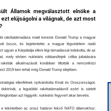
ült Államok megválasztott elnöke a
ezt elújságolni a világnak, de azt most
?
bbi rakétatámadása miatt kereste Donald Trump a magyar
vott össze, és bejelentette: a magyar légvédelem riadó
t ugyan a Kárpátalja elleni légi támadással indokolta, de az
, mely elvben nukleáris robbanófejek célba juttatására
rakéták alkalmazását korábban tiltották a nemzetközi
ezt 2019-ben tehát még Donald Trump idejében.
ratégiai ellenfélnek nyilvánította Kínát és Oroszországot.
oktrínát, a legutóbbi rakétatámadásról ezért is sietett
ingtonban azt higgyék: nukleáris fegyvert akar bevetni.
 e tekintetben az orosz határon fekvő NATO államokhoz: