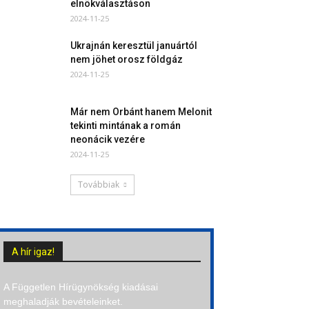
elnökválasztáson
2024-11-25
Ukrajnán keresztül januártól
nem jöhet orosz földgáz
2024-11-25
Már nem Orbánt hanem Melonit
tekinti mintának a román
neonácik vezére
2024-11-25
Továbbiak
A hír igaz!
A Független Hírügynökség kiadásai
meghaladják bevételeinket.