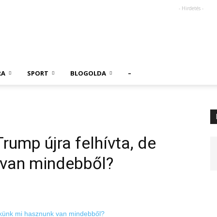
- Hirdetés -
RA
SPORT
BLOGOLDA
–
rump újra felhívta, de
 van mindebből?