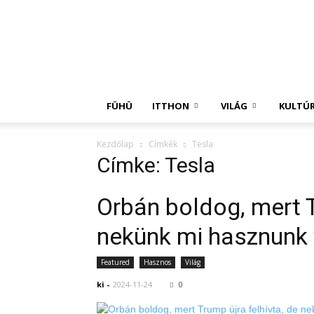
Független
Hírügynökség
FÜHÜ
ITTHON
VILÁG
KULTÚ
Kezdőlap
Címkék
Tesla
Címke: Tesla
Orbán boldog, mert T
nekünk mi hasznunk
Featured
Hasznos
Világ
ki
-
2024-11-24
0