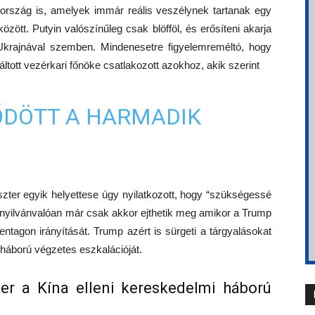
dország is, amelyek immár reális veszélynek tartanak egy
zött. Putyin valószínűleg csak blöfföl, és erősíteni akarja
e Ukrajnával szemben. Mindenesetre figyelemreméltó, hogy
áltott vezérkari főnöke csatlakozott azokhoz, akik szerint
ŐDÖTT A HARMADIK
zter egyik helyettese úgy nyilatkozott, hogy “szükségessé
Ezt nyilvánvalóan már csak akkor ejthetik meg amikor a Trump
entagon irányítását. Trump azért is sürgeti a tárgyalásokat
i háború végzetes eszkalációját.
er a Kína elleni kereskedelmi háború