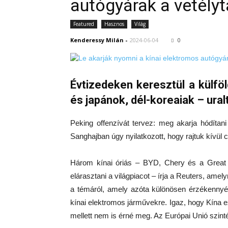
autógyárak a vetély
Featured
Hasznos
Világ
Kenderessy Milán
-
2024-06-04
0
Évtizedeken keresztül a külfö
és japánok, dél-koreaiak – ural
Peking offenzívát tervez: meg akarja hódítan
Sanghajban úgy nyilatkozott, hogy rajtuk kívül 
Három kínai óriás – BYD, Chery és a Great 
elárasztani a világpiacot – írja a Reuters, amely
a témáról, amely azóta különösen érzékennyé 
kínai elektromos járművekre. Igaz, hogy Kína
mellett nem is érné meg. Az Európai Unió szint