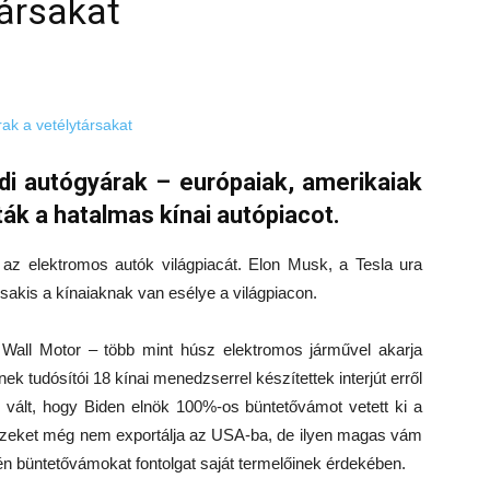
társakat
ldi autógyárak – európaiak, amerikaiak
ták a hatalmas kínai autópiacot.
i az elektromos autók világpiacát. Elon Musk, a Tesla ura
csakis a kínaiaknak van esélye a világpiacon.
Wall Motor – több mint húsz elektromos járművel akarja
nek tudósítói 18 kínai menedzserrel készítettek interjút erről
vált, hogy Biden elnök 100%-os büntetővámot vetett ki a
 ezeket még nem exportálja az USA-ba, de ilyen magas vám
én büntetővámokat fontolgat saját termelőinek érdekében.