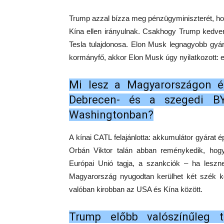
Trump azzal bízza meg pénzügyminiszterét, ho
Kína ellen irányulnak. Csakhogy Trump kedvenc
Tesla tulajdonosa. Elon Musk legnagyobb gyár
kormányfő, akkor Elon Musk úgy nyilatkozott: 
Mi lesz a Magyarországon é
Debrecen- és a szegedi BY
Washingtonban?
A kínai CATL felajánlotta: akkumulátor gyárat 
Orbán Viktor talán abban reménykedik, hog
Európai Unió tagja, a szankciók – ha leszne
Magyarország nyugodtan kerülhet két szék k
valóban kirobban az USA és Kína között.
Trump előbb valószínűleg t