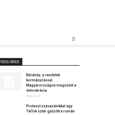
FRISS HÍREK
Bárándy: a rendeleti
kormányzással
Magyarországon megszűnt a
demokrácia
2024-11-26
Proteszt szavazatokkal egy
TikTok sztár győzött a román