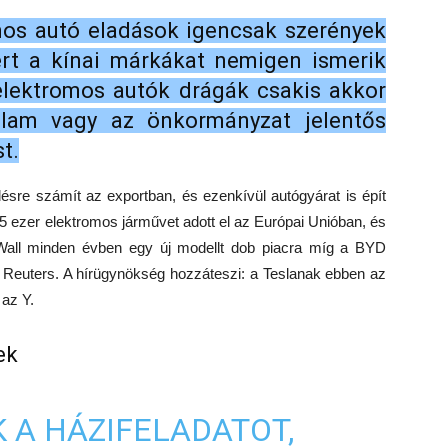
mos autó eladások igencsak szerények
ert a kínai márkákat nemigen ismerik
elektromos autók drágák csakis akkor
llam vagy az önkormányzat jelentős
t.
re számít az exportban, és ezenkívül autógyárat is épít
zer elektromos járművet adott el az Európai Unióban, és
Wall minden évben egy új modellt dob piacra míg a BYD
 a Reuters. A hírügynökség hozzáteszi: a Teslanak ebben az
 az Y.
ek
 A HÁZIFELADATOT,