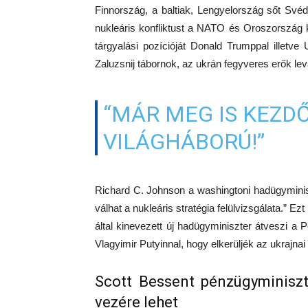
Finnország, a baltiak, Lengyelország sőt Své
nukleáris konfliktust a NATO és Oroszország kö
tárgyalási pozícióját Donald Trumppal illetv
Zaluzsnij tábornok, az ukrán fegyveres erők lev
“MÁR MEG IS KEZD
VILÁGHÁBORÚ!”
Richard C. Johnson a washingtoni hadügyminis
válhat a nukleáris stratégia felülvizsgálata.” 
által kinevezett új hadügyminiszter átveszi a P
Vlagyimir Putyinnal, hogy elkerüljék az ukrajna
Scott Bessent pénzügyminiszt
vezére lehet