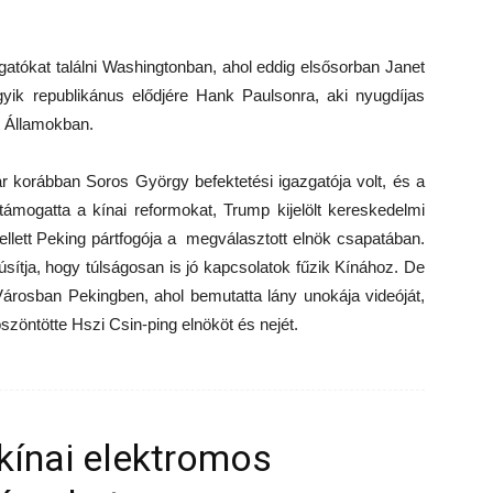
atókat találni Washingtonban, ahol eddig elsősorban Janet
yik republikánus elődjére Hank Paulsonra, aki nyugdíjas
t Államokban.
ár korábban Soros György befektetési igazgatója volt, és a
támogatta a kínai reformokat, Trump kijelölt kereskedelmi
llett Peking pártfogója a megválasztott elnök csapatában.
sítja, hogy túlságosan is jó kapcsolatok fűzik Kínához. De
Városban Pekingben, ahol bemutatta lány unokája videóját,
zöntötte Hszi Csin-ping elnököt és nejét.
kínai elektromos