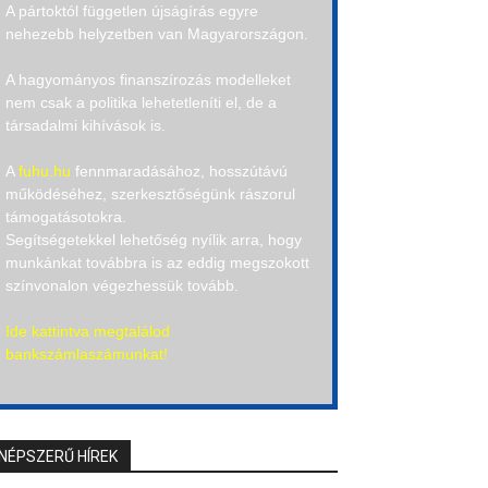
A pártoktól független újságírás egyre
nehezebb helyzetben van Magyarországon.
A hagyományos finanszírozás modelleket
nem csak a politika lehetetleníti el, de a
társadalmi kihívások is.
A
fuhu.hu
fennmaradásához, hosszútávú
működéséhez, szerkesztőségünk rászorul
támogatásotokra.
Segítségetekkel lehetőség nyílik arra, hogy
munkánkat továbbra is az eddig megszokott
színvonalon végezhessük tovább.
Ide kattintva megtalálod
bankszámlaszámunkat!
NÉPSZERŰ HÍREK