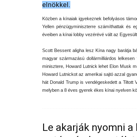
elnökkel.
Közben a kínaiak igyekeznek befolyásos támog
Yellen pénzügyminiszterre számíthattak és eg
éveiben a kínai lobby vezérévé vált az Egyesül
Scott Bessent aligha lesz Kína nagy barátja b
magyar származású dollármilliárdos lelkesen 
minisztere, Howard Lutnick lehet Elon Musk me
Howard Lutnickot az amerikai sajtó azzal gyanú
hát Donald Trump is vendégeskedett a Tiltott 
melyben a 8 éves gyerek ékes kínai nyelven kös
Le akarják nyomni a 