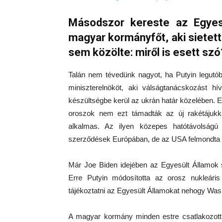
Másodszor kereste az Egyes
magyar kormányfőt, aki sietett 
sem közölte: miről is esett szó
Talán nem tévedünk nagyot, ha Putyin legutó
miniszterelnököt, aki válságtanácskozást hí
készültségbe kerül az ukrán határ közelében. Ez
oroszok nem ezt támadták az új rakétájukkal
alkalmas. Az ilyen közepes hatótávolságú 
szerződések Európában, de az USA felmondta 
Már Joe Biden idejében az Egyesült Államok st
Erre Putyin módosította az orosz nukleáris d
tájékoztatni az Egyesült Államokat nehogy Wash
A magyar kormány minden estre csatlakozott