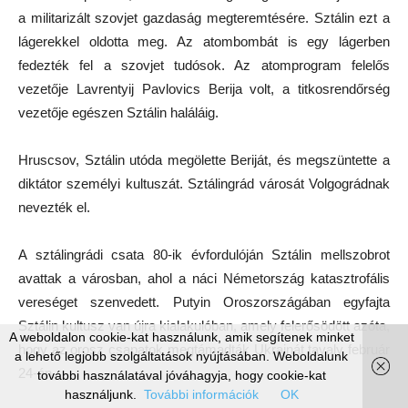
a militarizált szovjet gazdaság megteremtésére. Sztálin ezt a
lágerekkel oldotta meg. Az atombombát is egy lágerben
fedezték fel a szovjet tudósok. Az atomprogram felelős
vezetője Lavrentyij Pavlovics Berija volt, a titkosrendőrség
vezetője egészen Sztálin haláláig.
Hruscsov, Sztálin utóda megölette Beriját, és megszüntette a
diktátor személyi kultuszát. Sztálingrád városát Volgográdnak
nevezték el.
A sztálingrádi csata 80-ik évfordulóján Sztálin mellszobrot
avattak a városban, ahol a náci Németország katasztrofális
vereséget szenvedett. Putyin Oroszországában egyfajta
Sztálin kultusz van újra kialakulóban, amely felerősödött azóta,
A weboldalon cookie-kat használunk, amik segítenek minket
hogy az orosz csapatok megtámadták Ukrajnát tavaly február
a lehető legjobb szolgáltatások nyújtásában. Weboldalunk
24-én.
további használatával jóváhagyja, hogy cookie-kat
használjunk.
További információk
OK