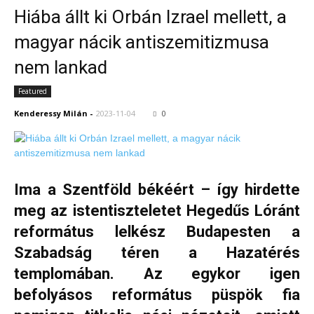
Hiába állt ki Orbán Izrael mellett, a
magyar nácik antiszemitizmusa
nem lankad
Featured
Kenderessy Milán
-
2023-11-04
0
Ima a Szentföld békéért – így hirdette
meg az istentiszteletet Hegedűs Lóránt
református lelkész Budapesten a
Szabadság téren a Hazatérés
templomában. Az egykor igen
befolyásos református püspök fia