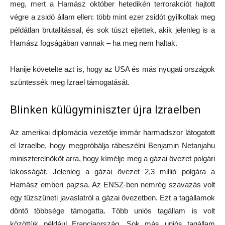
meg, mert a Hamász október hetedikén terrorakciót hajtott
végre a zsidó állam ellen: több mint ezer zsidót gyilkoltak meg
példátlan brutalitással, és sok túszt ejtettek, akik jelenleg is a
Hamász fogságában vannak – ha meg nem haltak.
Hanije követelte azt is, hogy az USA és más nyugati országok
szüntessék meg Izrael támogatását.
Blinken külügyminiszter újra Izraelben
Az amerikai diplomácia vezetője immár harmadszor látogatott
el Izraelbe, hogy megpróbálja rábeszélni Benjamin Netanjahu
miniszterelnököt arra, hogy kímélje meg a gázai övezet polgári
lakosságát. Jelenleg a gázai övezet 2,3 millió polgára a
Hamász emberi pajzsa. Az ENSZ-ben nemrég szavazás volt
egy tűzszüneti javaslatról a gázai övezetben. Ezt a tagállamok
döntő többsége támogatta. Több uniós tagállam is volt
közöttük például Franciaország. Sok más uniós tagállam