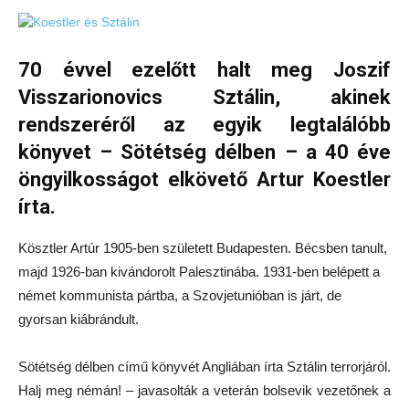
70 évvel ezelőtt halt meg Joszif
Visszarionovics Sztálin, akinek
rendszeréről az egyik legtalálóbb
könyvet – Sötétség délben – a 40 éve
öngyilkosságot elkövető Artur Koestler
írta.
Kösztler Artúr 1905-ben született Budapesten. Bécsben tanult,
majd 1926-ban kivándorolt Palesztinába. 1931-ben belépett a
német kommunista pártba, a Szovjetunióban is járt, de
gyorsan kiábrándult.
Sötétség délben című könyvét Angliában írta Sztálin terrorjáról.
Halj meg némán! – javasolták a veterán bolsevik vezetőnek a