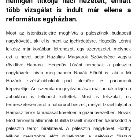
nemigen titkolja náci nézeteit, emiatt
több vizsgálat is indult már ellene a
református egyházban.
Most az istentiszteletre meghívta a palesztinok budapesti
nagykövetét, aki el is ment az igehirdetésre. Hegedűs Lóránt
lelkész már korábban létrehozott egy szervezetet, melynek
ezt a nevet adta: Hazafias Magyarok Szövetsége vagyis
rövidítve Hamasz. Hegedűs Lóránt nemcsak a palesztin
nagykövetet hívta meg hanem Novák Elődöt is, aki a Mi
Hazánk szélsőjobboldali párt alelnöke és parlamenti
képviselője. Antiszemita megnyilvánulásai már annak idején a
Jobbikban is feltűnést keltettek. Most is felszólalt, és
természetesen arról a háborúról beszélt, melyet Izrael folytat a
Hamász terror támadását követően a gázai övezetben. Novák
Előd terrorista államnak titulálta Izraelt miközben fukarkodott a
palesztin terror bírálatával. A palesztin nagykövet Horthy
Miklós mellszobra előtt nyilatkozott a sajtónak: ”hazug