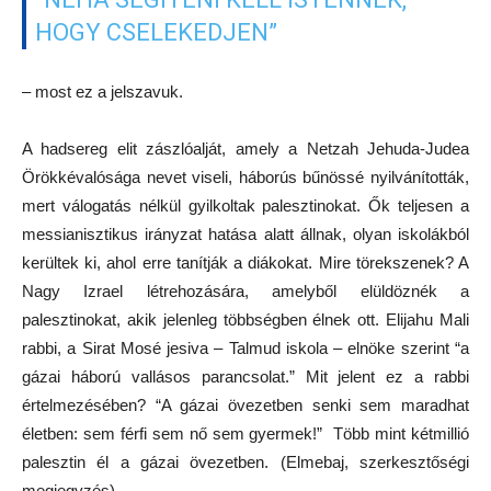
HOGY CSELEKEDJEN”
– most ez a jelszavuk.
A hadsereg elit zászlóalját, amely a Netzah Jehuda-Judea
Örökkévalósága nevet viseli, háborús bűnössé nyilvánították,
mert válogatás nélkül gyilkoltak palesztinokat. Ők teljesen a
messianisztikus irányzat hatása alatt állnak, olyan iskolákból
kerültek ki, ahol erre tanítják a diákokat. Mire törekszenek? A
Nagy Izrael létrehozására, amelyből elüldöznék a
palesztinokat, akik jelenleg többségben élnek ott. Elijahu Mali
rabbi, a Sirat Mosé jesiva – Talmud iskola – elnöke szerint “a
gázai háború vallásos parancsolat.” Mit jelent ez a rabbi
értelmezésében? “A gázai övezetben senki sem maradhat
életben: sem férfi sem nő sem gyermek!” Több mint kétmillió
palesztin él a gázai övezetben. (Elmebaj, szerkesztőségi
megjegyzés)