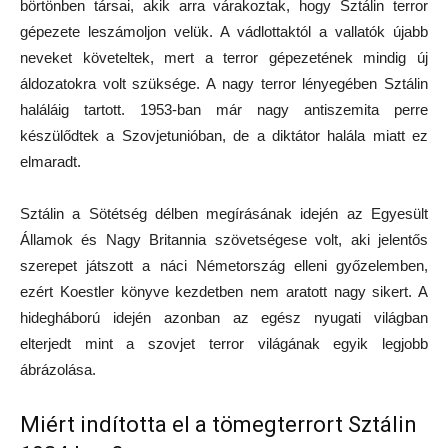
börtönben társai, akik arra várakoztak, hogy Sztálin terror
gépezete leszámoljon velük. A vádlottaktól a vallatók újabb
neveket követeltek, mert a terror gépezetének mindig új
áldozatokra volt szüksége. A nagy terror lényegében Sztálin
haláláig tartott. 1953-ban már nagy antiszemita perre
készülődtek a Szovjetunióban, de a diktátor halála miatt ez
elmaradt.
Sztálin a Sötétség délben megírásának idején az Egyesült
Államok és Nagy Britannia szövetségese volt, aki jelentős
szerepet játszott a náci Németország elleni győzelemben,
ezért Koestler könyve kezdetben nem aratott nagy sikert. A
hidegháború idején azonban az egész nyugati világban
elterjedt mint a szovjet terror világának egyik legjobb
ábrázolása.
Miért indította el a tömegterrort Sztálin