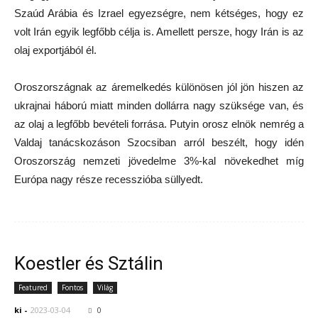
Szaúd Arábia és Izrael egyezségre, nem kétséges, hogy ez
volt Irán egyik legfőbb célja is. Amellett persze, hogy Irán is az
olaj exportjából él.
Oroszországnak az áremelkedés különösen jól jön hiszen az
ukrajnai háború miatt minden dollárra nagy szüksége van, és
az olaj a legfőbb bevételi forrása. Putyin orosz elnök nemrég a
Valdaj tanácskozáson Szocsiban arról beszélt, hogy idén
Oroszország nemzeti jövedelme 3%-kal növekedhet míg
Európa nagy része recesszióba süllyedt.
Koestler és Sztálin
Featured
Fontos
Világ
ki
-
2023-03-04
0