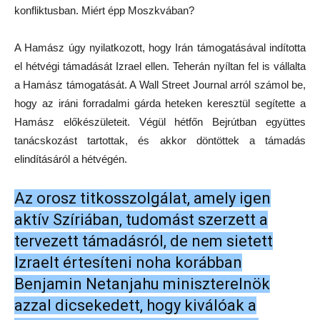
konfliktusban. Miért épp Moszkvában?
A Hamász úgy nyilatkozott, hogy Irán támogatásával indította
el hétvégi támadását Izrael ellen. Teherán nyíltan fel is vállalta
a Hamász támogatását. A Wall Street Journal arról számol be,
hogy az iráni forradalmi gárda heteken keresztül segítette a
Hamász előkészületeit. Végül hétfőn Bejrútban együttes
tanácskozást tartottak, és akkor döntöttek a támadás
elindításáról a hétvégén.
Az orosz titkosszolgálat, amely igen
aktív Szíriában, tudomást szerzett a
tervezett támadásról, de nem sietett
Izraelt értesíteni noha korábban
Benjamin Netanjahu miniszterelnök
azzal dicsekedett, hogy kiválóak a