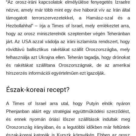
“Az orosz-iráni kapcsolatok elmélyülése fenyegetés Izraelre
nézve, amely már több mint egy éve háborút vív az Irán által
támogatott terrorszervezetekkel, a Hamász-szal és a
Hezbollahhal” – írja a Times of Israel, mely emlékeztet arra,
hogy az orosz miniszterelnök szeptember végén Teheránban
járt. Az USA azzal vádolja az iráni iszlamista rendszert, hogy
rövidtávú ballisztikus rakétákat szállít Oroszországba, mely
felhasználja azt Ukrajna ellen. Teherán tagadja, hogy drónokat
és rakétákat szállítana Oroszországnak, de az amerikai
hírszerzés információi egyértelműen ezt igazolják.
Észak-koreai recept?
A Times of Israel arra utal, hogy Putyin elnök nyáron
Phenjanban aláírt egy stratégiai együttműködési szerződést,
és ennek nyomán óriási lőszer szállítások indultak meg
Oroszország irányában, és a legutóbbi időkben már feltűntek
észak-koreai katonák is Kurszk környékén. Ebben az orosz