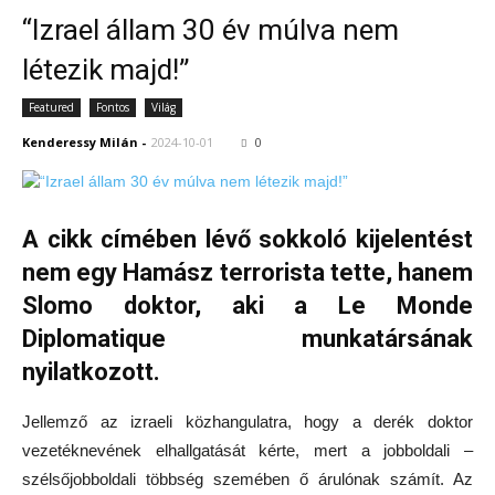
“Izrael állam 30 év múlva nem
létezik majd!”
Featured
Fontos
Világ
Kenderessy Milán
-
2024-10-01
0
A cikk címében lévő sokkoló kijelentést
nem egy Hamász terrorista tette, hanem
Slomo doktor, aki a Le Monde
Diplomatique munkatársának
nyilatkozott.
Jellemző az izraeli közhangulatra, hogy a derék doktor
vezetéknevének elhallgatását kérte, mert a jobboldali –
szélsőjobboldali többség szemében ő árulónak számít. Az