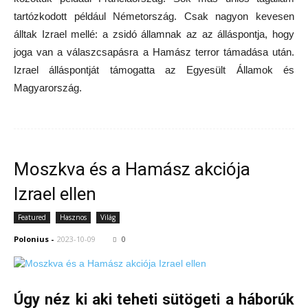
tartózkodott például Németország. Csak nagyon kevesen
álltak Izrael mellé: a zsidó államnak az az álláspontja, hogy
joga van a válaszcsapásra a Hamász terror támadása után.
Izrael álláspontját támogatta az Egyesült Államok és
Magyarország.
Moszkva és a Hamász akciója
Izrael ellen
Featured
Hasznos
Világ
Polonius
-
2023-10-09
0
Úgy néz ki aki teheti sütögeti a háborúk