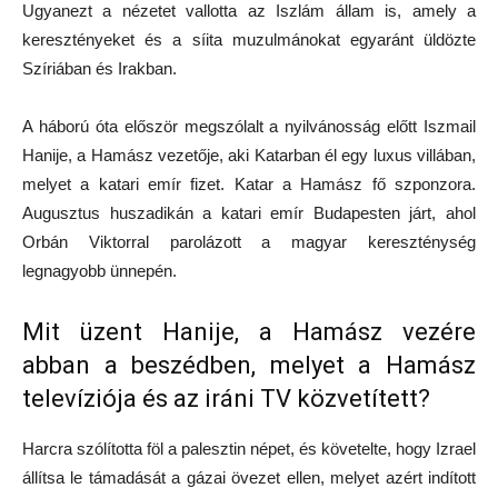
Ugyanezt a nézetet vallotta az Iszlám állam is, amely a
keresztényeket és a síita muzulmánokat egyaránt üldözte
Szíriában és Irakban.
A háború óta először megszólalt a nyilvánosság előtt Iszmail
Hanije, a Hamász vezetője, aki Katarban él egy luxus villában,
melyet a katari emír fizet. Katar a Hamász fő szponzora.
Augusztus huszadikán a katari emír Budapesten járt, ahol
Orbán Viktorral parolázott a magyar kereszténység
legnagyobb ünnepén.
Mit üzent Hanije, a Hamász vezére
abban a beszédben, melyet a Hamász
televíziója és az iráni TV közvetített?
Harcra szólította föl a palesztin népet, és követelte, hogy Izrael
állítsa le támadását a gázai övezet ellen, melyet azért indított