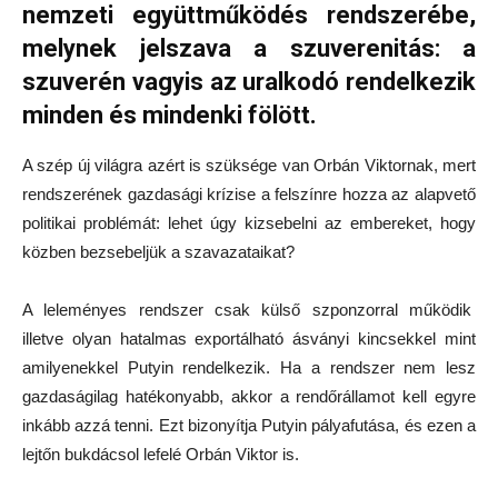
nemzeti együttműködés rendszerébe,
melynek jelszava a szuverenitás: a
szuverén vagyis az uralkodó rendelkezik
minden és mindenki fölött.
A szép új világra azért is szüksége van Orbán Viktornak, mert
rendszerének gazdasági krízise a felszínre hozza az alapvető
politikai problémát: lehet úgy kizsebelni az embereket, hogy
közben bezsebeljük a szavazataikat?
A leleményes rendszer csak külső szponzorral működik
illetve olyan hatalmas exportálható ásványi kincsekkel mint
amilyenekkel Putyin rendelkezik. Ha a rendszer nem lesz
gazdaságilag hatékonyabb, akkor a rendőrállamot kell egyre
inkább azzá tenni. Ezt bizonyítja Putyin pályafutása, és ezen a
lejtőn bukdácsol lefelé Orbán Viktor is.