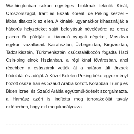
Washingtonban sokan egységes blokknak tekintik Kínát,
Oroszországot, Iránt és Észak Koreát, de Peking kézzel –
lábbal tiltakozik ez ellen. A kínaiak ugyanakkor kihasználják a
háborús helyzeteket saját befolyásuk növelésére: az orosz
piacon ők pótolják a kivonuló nyugati cégeket, Moszkva
egykori vazallusait: Kazahsztán, Üzbegisztán, Kirgizisztán,
Tadzsikisztán, Türkmenisztán csúcstalálkozón fogadta Hszi
Csin-ping elnök Hszianban, a régi kínai fővárosban, ahol
régebben a császárok vették át a határon túli törzsek
hódolatát és adóját. A Közel Keleten Peking béke egyezményt
hozott össze Irán és Szaúd Arábia között. Korábban Trump és
Biden Izrael és Szaúd Arábia együttműködését szorgalmazta,
a Hamász azért is indította meg terrorakcióját tavaly
októberben, hogy ezt megakadályozza.