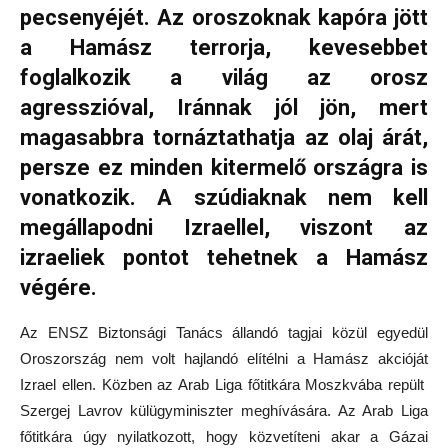
pecsenyéjét. Az oroszoknak kapóra jött
a Hamász terrorja, kevesebbet
foglalkozik a világ az orosz
agresszióval, Iránnak jól jön, mert
magasabbra tornáztathatja az olaj árát,
persze ez minden kitermelő országra is
vonatkozik. A szúdiaknak nem kell
megállapodni Izraellel, viszont az
izraeliek pontot tehetnek a Hamász
végére.
Az ENSZ Biztonsági Tanács állandó tagjai közül egyedül
Oroszország nem volt hajlandó elítélni a Hamász akcióját
Izrael ellen. Közben az Arab Liga főtitkára Moszkvába repült
Szergej Lavrov külügyminiszter meghívására. Az Arab Liga
főtitkára úgy nyilatkozott, hogy közvetíteni akar a Gázai