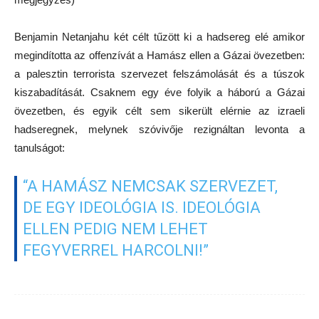
Benjamin Netanjahu két célt tűzött ki a hadsereg elé amikor
megindította az offenzívát a Hamász ellen a Gázai övezetben:
a palesztin terrorista szervezet felszámolását és a túszok
kiszabadítását. Csaknem egy éve folyik a háború a Gázai
övezetben, és egyik célt sem sikerült elérnie az izraeli
hadseregnek, melynek szóvivője rezignáltan levonta a
tanulságot:
“A HAMÁSZ NEMCSAK SZERVEZET,
DE EGY IDEOLÓGIA IS. IDEOLÓGIA
ELLEN PEDIG NEM LEHET
FEGYVERREL HARCOLNI!”