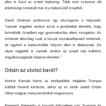
ellen is küzd az izraeli hadsereg. Több mint százezer elit
értelmiségi menekült már el a háború elől Izraelből.
David Shulman professzor így összegezte a helyzetet:
”vannak reggelek amikor azzal a gondolattal ébredek, hogy
formálódik Izraelben egy gyarmatosítás elleni mozgalom. Az
emberek látszólag csak a túszok kiszabadításáért tüntetnek,
de egyben a katasztrofális helyzet ellen is tiltakoznak. De
olyan reggelek is vannak amikor az izraeli nép kollektív
öngyilkosságának képével ébredek.”
Orbán az utolsó barát?
Amikor Kamala Harris az elnökjelöltek vitájában Trumpot
külföldi híveiről kérdezte, akkor az ex elnök sietett Orbán
Viktor magyar miniszterelnököt megnevezni.
Benjamin Netanjahu is hasonló helyzetben van: Trumpon és