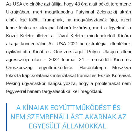
Az USA ex elnöke azt állítja, hogy 48 óra alatt békét teremtene
Ukrajnában, mert megállapodna Putyinnal Zelenszkij ukrán
elnök feje fölött. Trumpnak, ha megválasztanák újra, azért
lenne fontos az ukrajnai háború lezárása, mert a figyelmét a
Közel Keletre illetve a Távol Keletre mindenekelőtt Kínára
akarja koncentrálni. Az USA 2021-ben stratégiai ellenfélnek
nyilvánította Kínát és Oroszországot. Putyin Ukrajna elleni
agressziója után – 2022 február 24 – erősödött Kína és
Oroszország együttműködése. Hasonlóképp Moszkva
fokozta kapcsolatainak intenzitását Iránnal és Észak Koreával.
Peking ugyanakkor hangsúlyozza, hogy a problémákat nem
fegyverrel hanem tárgyalásokkal kell megoldani.
A KÍNAIAK EGYÜTTMŰKÖDÉST ÉS
NEM SZEMBENÁLLÁST AKARNAK AZ
EGYESÜLT ÁLLAMOKKAL.