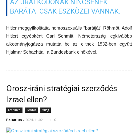
AZ URALKODÓNAK NINCSENEK
BARÁTAI CSAK ESZKÖZEI VANNAK.
Hitler meggyilkolttatta homoszexuális “barátját” Röhmöt. Adolf
Hitlert egyébként Carl Schmitt, Németország legkiválóbb
alkotmányjogásza mutatta be az elitnek 1932-ben együtt
Hjalmar Schachttal, a Bundesbank elnökével.
Orosz-iráni stratégiai szerződés
Izrael ellen?
Featured
Fontos
Világ
Polonius
-
2024-11-02
0