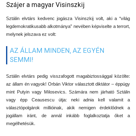
Szájer a magyar Visinszkij
Sztálin elvtárs kedvenc jogásza Visinszkij volt, aki a “világ
legdemokratikusabb alkotmánya” nevében képviselte a terrort,
melynek jelszava ez volt:
AZ ÁLLAM MINDEN, AZ EGYÉN
SEMMI!
Sztálin elvtárs pedig visszafogott magabiztossággal közölte:
az állam én vagyok! Orbán Viktor választott diktátor – éppúgy
mint Putyin vagy Milosevics. Számára nem járható Sztálin
vagy épp Ceausescu útja: neki adnia kell valamit a
választópolgárok millióinak, akik nemigen érdeklődnek a
jogállam iránt, de annál inkább foglalkoztatja őket a
megélhetésük.