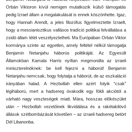
Orbán Viktoron kívül nemigen mutatkozik külső támogatás
pedig Izrael állam a megalakulását is ennek köszönhette. Igaz,
hogy Hannah Arendt, a jeles filozófus figyelmeztette Izraelt,
hogy a messianisztikus vallásos tradíció politikai felvállalása a
zsidó állam létét veszélyeztetheti. Ma Európában Orbán Viktor
kormánya szinte az egyetlen, amely feltétel nélkül támogatja
Benjamin Netanjahu háborús politikáját. Az Egyesült
Államokban Kamala Harris nyíltan megmondta az izraeli
miniszterelnöknek: be kell fejezni a háborút! Benjamin
Netanjahu nemcsak, hogy folytatja a háborút, de az eszkaláció
irányában halad. A Hezbollah ellen azért folyik “csak”
légiháború, mert a hadsereg óvakodik egy földi akciótól a
várható nagy veszteségek miatt. Mára, hosszas előkészület
után – Hezbollah vezetőinek likvidálása és a rakétakilövő
állások szétbombázását követően – az izraeli hadsereg betört
Dél Libanonba.