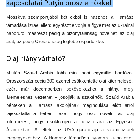
kapcsolatai Putyin orosz elnökkel.
Moszkva szempontjából két okból is hasznos a Hamász
támadása Izrael ellen: egyrészt elvonja a figyelmet az ukrajnai
háborúról másrészt pedig a bizonytalanság növelheti az olaj
árát, ez pedig Oroszország legfőbb exportcikke.
Olaj hiány várható?
Miután Szaúd Arábia több mint napi egymillió hordóval,
Oroszország pedig 300 ezerrel csökkentette olaj kitermelését,
ezért már decemberben bekövetkezhet a hiány, mely
áremeléshez vezethet – jósolják a szakértők. Szaúd Arábia
pénteken a Hamász akciójának megindulása előtt arról
tájékoztatta a Fehér Házat, hogy kész növelni az olaj
kitermelést, hogy csökkenjen a benzin ára az Egyesült
Államokban. A feltétel az USA garanciája a szaúdi-izraeli
megegyezéshez. A Hamász támadása nyomán kútba esett