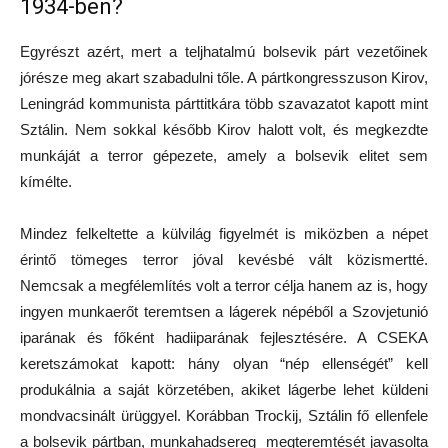
1934-ben?
Egyrészt azért, mert a teljhatalmú bolsevik párt vezetőinek
jórésze meg akart szabadulni tőle. A pártkongresszuson Kirov,
Leningrád kommunista párttitkára több szavazatot kapott mint
Sztálin. Nem sokkal később Kirov halott volt, és megkezdte
munkáját a terror gépezete, amely a bolsevik elitet sem
kímélte.
Mindez felkeltette a külvilág figyelmét is miközben a népet
érintő tömeges terror jóval kevésbé vált közismertté.
Nemcsak a megfélemlítés volt a terror célja hanem az is, hogy
ingyen munkaerőt teremtsen a lágerek népéből a Szovjetunió
iparának és főként hadiiparának fejlesztésére. A CSEKA
keretszámokat kapott: hány olyan “nép ellenségét” kell
produkálnia a saját körzetében, akiket lágerbe lehet küldeni
mondvacsinált ürüggyel. Korábban Trockij, Sztálin fő ellenfele
a bolsevik pártban, munkahadsereg megteremtését javasolta