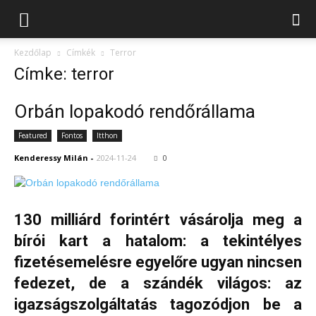
Kezdőlap
Címkék
Terror
Címke: terror
Orbán lopakodó rendőrállama
Featured
Fontos
Itthon
Kenderessy Milán
-
2024-11-24
0
130 milliárd forintért vásárolja meg a
bírói kart a hatalom: a tekintélyes
fizetésemelésre egyelőre ugyan nincsen
fedezet, de a szándék világos: az
igazságszolgáltatás tagozódjon be a