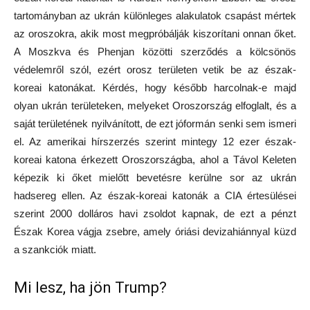
tartományban az ukrán különleges alakulatok csapást mértek
az oroszokra, akik most megpróbálják kiszorítani onnan őket.
A Moszkva és Phenjan közötti szerződés a kölcsönös
védelemről szól, ezért orosz területen vetik be az észak-
koreai katonákat. Kérdés, hogy később harcolnak-e majd
olyan ukrán területeken, melyeket Oroszország elfoglalt, és a
saját területének nyilvánított, de ezt jóformán senki sem ismeri
el. Az amerikai hírszerzés szerint mintegy 12 ezer észak-
koreai katona érkezett Oroszországba, ahol a Távol Keleten
képezik ki őket mielőtt bevetésre kerülne sor az ukrán
hadsereg ellen. Az észak-koreai katonák a CIA értesülései
szerint 2000 dolláros havi zsoldot kapnak, de ezt a pénzt
Észak Korea vágja zsebre, amely óriási devizahiánnyal küzd
a szankciók miatt.
Mi lesz, ha jön Trump?