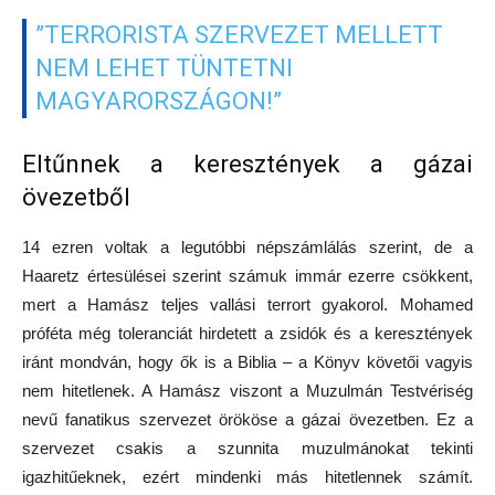
”TERRORISTA SZERVEZET MELLETT
NEM LEHET TÜNTETNI
MAGYARORSZÁGON!”
Eltűnnek a keresztények a gázai
övezetből
14 ezren voltak a legutóbbi népszámlálás szerint, de a
Haaretz értesülései szerint számuk immár ezerre csökkent,
mert a Hamász teljes vallási terrort gyakorol. Mohamed
próféta még toleranciát hirdetett a zsidók és a keresztények
iránt mondván, hogy ők is a Biblia – a Könyv követői vagyis
nem hitetlenek. A Hamász viszont a Muzulmán Testvériség
nevű fanatikus szervezet örököse a gázai övezetben. Ez a
szervezet csakis a szunnita muzulmánokat tekinti
igazhitűeknek, ezért mindenki más hitetlennek számít.