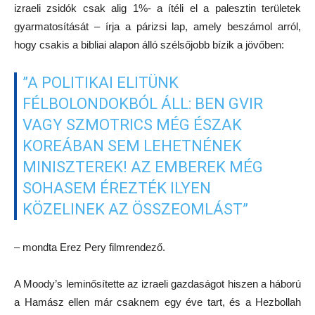
izraeli zsidók csak alig 1%- a ítéli el a palesztin területek
gyarmatosítását – írja a párizsi lap, amely beszámol arról,
hogy csakis a bibliai alapon álló szélsőjobb bízik a jövőben:
”A POLITIKAI ELITÜNK
FÉLBOLONDOKBÓL ÁLL: BEN GVIR
VAGY SZMOTRICS MÉG ÉSZAK
KOREÁBAN SEM LEHETNÉNEK
MINISZTEREK! AZ EMBEREK MÉG
SOHASEM ÉREZTÉK ILYEN
KÖZELINEK AZ ÖSSZEOMLÁST”
– mondta Erez Pery filmrendező.
A Moody’s leminősítette az izraeli gazdaságot hiszen a háború
a Hamász ellen már csaknem egy éve tart, és a Hezbollah