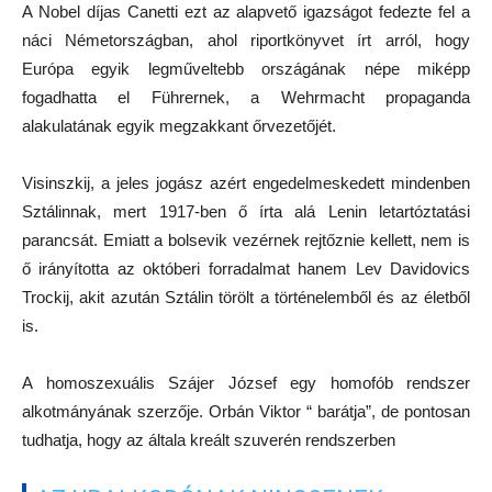
A Nobel díjas Canetti ezt az alapvető igazságot fedezte fel a
náci Németországban, ahol riportkönyvet írt arról, hogy
Európa egyik legműveltebb országának népe miképp
fogadhatta el Führernek, a Wehrmacht propaganda
alakulatának egyik megzakkant őrvezetőjét.
Visinszkij, a jeles jogász azért engedelmeskedett mindenben
Sztálinnak, mert 1917-ben ő írta alá Lenin letartóztatási
parancsát. Emiatt a bolsevik vezérnek rejtőznie kellett, nem is
ő irányította az októberi forradalmat hanem Lev Davidovics
Trockij, akit azután Sztálin törölt a történelemből és az életből
is.
A homoszexuális Szájer József egy homofób rendszer
alkotmányának szerzője. Orbán Viktor “ barátja”, de pontosan
tudhatja, hogy az általa kreált szuverén rendszerben