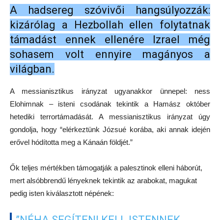
A hadsereg szóvivői hangsúlyozzák:
kizárólag a Hezbollah ellen folytatnak
támadást ennek ellenére Izrael még
sohasem volt ennyire magányos a
világban.
A messianisztikus irányzat ugyanakkor ünnepel: ness
Elohimnak – isteni csodának tekintik a Hamász október
hetediki terrortámadását. A messianisztikus irányzat úgy
gondolja, hogy “elérkeztünk Józsué korába, aki annak idején
erővel hódította meg a Kánaán földjét.”
Ők teljes mértékben támogatják a palesztinok elleni háborút,
mert alsóbbrendű lényeknek tekintik az arabokat, magukat
pedig isten kiválasztott népének:
”NÉHA SEGÍTENI KELL ISTENNEK,