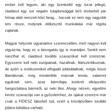
ember kell legyen, aki egy tizenkettő egy tucat jellegű,
ráadásul egy sor negatív tulajdonsággal bíró emberből pár
hónap alatt nemzeti hőst farag… hacsak ez nem egy nagyobb
terv része, melynek előkészítő munkálatai már régóta
zajlanak.
Magyar helyzete ugyanakkor szerencsétlen, mert nagyon kell
vigyáznia, hogy ez a támogatás így is maradjon. Senkit nem
riaszthat el, ráadásul további szavazókat kell szereznie.
Egyszerre kell neki európainak, hazafinak, fideszkritikusnak,
de azért a módszereiket elfogadó jobboldalinak, mégis kissé
liberálisnak, meg mindenféle másnak lennie, valamint
egyiknek sem, azaz bármifajta konkrét elképzelés
hangoztatása bármiről, az neki tilos. Ahogy nézem, egyelőre
kevés szavazója van a győzelemhez, és újakat szerezni már
csak a FIDESZ táborból tud, ezért a közeljövőben további
jobbra tolódása várható.