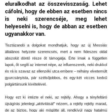
eluralkodhat az összevisszaság. Lehet
cáfolni, hogy de ebben az esetben nincs
is neki szerencséje, meg lehet
helyeselni is, hogy de abban az esetben
ugyanakkor van.
Tisztázandó a dolgokat mondhatjuk, hogy az új Messiás
általános helyzete szerencsés, mert a nem fideszes oldal
abszolút döntő része őt támogatja. Érte írnak a független
lapok, őt segíti az internet népe, az influenszerek, neki drukkol
és rá is szavaz az ellenzéki utca embere – néhány elvetemült
gyurcsányista, pár szélsőjobbos, és egy-két vicces kedvű
polgártársunk kivételével.
Hogy ezt ki intézte el neki, az rejtély. Ahogy a tényfeltáró
újságírás jelenlegi „
aktivitását
” nézem, a rejtély rejtély marad,
de az biztos, hogy aki mögötte áll, rendkívül nagy hatalmú