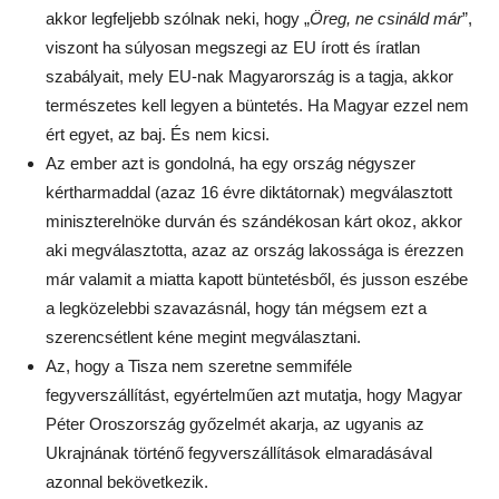
akkor legfeljebb szólnak neki, hogy „
Öreg, ne csináld már
”,
viszont ha súlyosan megszegi az EU írott és íratlan
szabályait, mely EU-nak Magyarország is a tagja, akkor
természetes kell legyen a büntetés. Ha Magyar ezzel nem
ért egyet, az baj. És nem kicsi.
Az ember azt is gondolná, ha egy ország négyszer
kértharmaddal (azaz 16 évre diktátornak) megválasztott
miniszterelnöke durván és szándékosan kárt okoz, akkor
aki megválasztotta, azaz az ország lakossága is érezzen
már valamit a miatta kapott büntetésből, és jusson eszébe
a legközelebbi szavazásnál, hogy tán mégsem ezt a
szerencsétlent kéne megint megválasztani.
Az, hogy a Tisza nem szeretne semmiféle
fegyverszállítást, egyértelműen azt mutatja, hogy Magyar
Péter Oroszország győzelmét akarja, az ugyanis az
Ukrajnának történő fegyverszállítások elmaradásával
azonnal bekövetkezik.