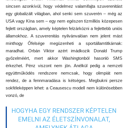
sincsen azonkívül, hogy védelmez valamifajta szuverenitást
egy globalizált világban, ahol senki sem szuverén – még az
USA vagy Kína sem – egy nem egészen tízmilliós közepesen
fejlett országban, amely képtelen felzárkózni a fejlettebb uniós
államokhoz. A szuverenitás nyilvánvalóan nem jelent mást
minthogy Őfelsége megüzenheti a sportállamtitkárnak:
maradhat. Orbán Viktor azért imádkozik Donald Trump
győzelméért, mert akkor Washingtonból hasonló SMS
érkezhet. Pénz viszont nem jön. Anélkül pedig a nemzeti
együttműködés rendszere nemcsak, hogy olimpiát nem
rendez, de a fennmaradása is kétséges. Megbukni persze
sokféleképpen lehet: a Ceausescu modell nem különösebben
vonzó, de
HOGYHA EGY RENDSZER KÉPTELEN
EMELNI AZ ÉLETSZÍNVONALAT,
AMELYNEK ÁTLAGA