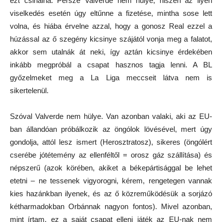
ezt csinálná. Persze Valverde nem hülye, hiszen az ilyen
viselkedés esetén úgy eltűnne a fizetése, mintha sose lett
volna, és hiába érvelne azzal, hogy a gonosz Real ezzel a
húzással az ő szegény kicsinye szájától vonja meg a falatot,
akkor sem utalnák át neki, így aztán kicsinye érdekében
inkább megpróbál a csapat hasznos tagja lenni. A BL
győzelmeket meg a La Liga meccseit látva nem is
sikertelenül.
Szóval Valverde nem hülye. Van azonban valaki, aki az EU-
ban állandóan próbálkozik az öngólok lövésével, mert úgy
gondolja, attól lesz ismert (Herosztratosz), sikeres (öngólért
cserébe jótétemény az ellenféltől = orosz gáz szállítása) és
népszerű (azok körében, akiket a békepártisággal be lehet
etetni – ne tessenek vigyorogni, kérem, rengetegen vannak
kies hazánkban ilyenek, és az ő közreműködésük a sorjázó
kétharmadokban Orbánnak nagyon fontos). Mivel azonban,
mint írtam, ez a saját csapat elleni játék az EU-nak nem