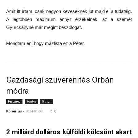
Amit itt írtam, csak nagyon keveseknek jut majd el a tudatáig.
A legtöbben maximum annyit érzékelnek, az a szemét
Gyurcsányné már megint beszólogat.
Mondtam én, hogy mázlista ez a Péter.
Gazdasági szuverenitás Orbán
módra
Featured
Fontos
Itthon
Polonius
-
2024-01-08
0
2 milliárd dolláros külföldi kölcsönt akart