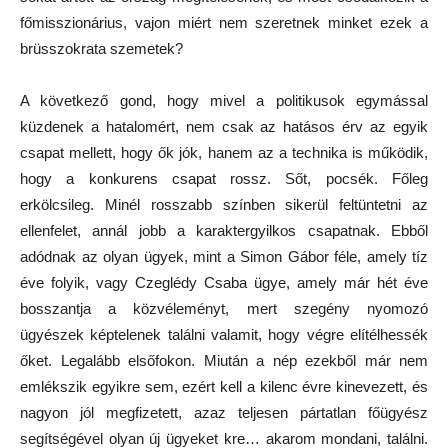
főmisszionárius, vajon miért nem szeretnek minket ezek a
brüsszokrata szemetek?
A következő gond, hogy mivel a politikusok egymással
küzdenek a hatalomért, nem csak az hatásos érv az egyik
csapat mellett, hogy ők jók, hanem az a technika is működik,
hogy a konkurens csapat rossz. Sőt, pocsék. Főleg
erkölcsileg. Minél rosszabb színben sikerül feltüntetni az
ellenfelet, annál jobb a karaktergyilkos csapatnak. Ebből
adódnak az olyan ügyek, mint a Simon Gábor féle, amely tíz
éve folyik, vagy Czeglédy Csaba ügye, amely már hét éve
bosszantja a közvéleményt, mert szegény nyomozó
ügyészek képtelenek találni valamit, hogy végre elítélhessék
őket. Legalább elsőfokon. Miután a nép ezekből már nem
emlékszik egyikre sem, ezért kell a kilenc évre kinevezett, és
nagyon jól megfizetett, azaz teljesen pártatlan főügyész
segítségével olyan új ügyeket kre… akarom mondani, találni.