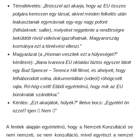
Témafelvetés: „
Brüsszel azt akarja, hogy az EU összes
polgára keressen egy társat, akivel minden felkelés után
leakasztanak egymásnak egy-egy nagy pofont
(hithűeknek: saller), melyeket reggelente a rendőrségre
beküldött rövid videóval igazolhatnak. Magyarország
kormánya ezt a törekvést ellenzi.”
Magyarázat (a „
Honnan veszitek ezt a hülyeséget?
”
kérdésre): „
Iliana Ivanova EU oktatási biztos egyszer látott
egy Bud Spencer – Terence Hill filmet, és ahelyett, hogy
felháborodott volna, dokumentáltan (videó!) röhögcsélt
rajta. Rö-hög-csélt! Ebből egyértelmű, hogy mik az EU
bürokraták szándékai.
”
Kérdés: „
Ezt akarjátok, hülyék?
” illetve bocs: „
Egyetért ön
ezzel? Igen ⃝ Nem ⃝
”
A fentiek alapján egyértelmű, hogy a Nemzeti Konzultáció se
nem nemzeti, se nem konzultáció, mivel egyrészt a nemzet