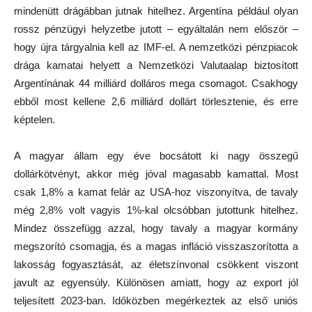
mindenütt drágábban jutnak hitelhez. Argentína például olyan
rossz pénzügyi helyzetbe jutott – egyáltalán nem először –
hogy újra tárgyalnia kell az IMF-el. A nemzetközi pénzpiacok
drága kamatai helyett a Nemzetközi Valutaalap biztosított
Argentínának 44 milliárd dolláros mega csomagot. Csakhogy
ebből most kellene 2,6 milliárd dollárt törlesztenie, és erre
képtelen.
A magyar állam egy éve bocsátott ki nagy összegű
dollárkötvényt, akkor még jóval magasabb kamattal. Most
csak 1,8% a kamat felár az USA-hoz viszonyítva, de tavaly
még 2,8% volt vagyis 1%-kal olcsóbban jutottunk hitelhez.
Mindez összefügg azzal, hogy tavaly a magyar kormány
megszorító csomagja, és a magas infláció visszaszorította a
lakosság fogyasztását, az életszínvonal csökkent viszont
javult az egyensúly. Különösen amiatt, hogy az export jól
teljesített 2023-ban. Időközben megérkeztek az első uniós