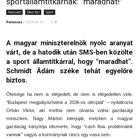
sportállamtitkárnak: “maradhat!”
Featured
Nem foci
Sport
Polonius
-
2024-08-24
0
A magyar miniszterelnök nyolc aranyat
várt, de a hatodik után SMS-ben közölte
a sport államtitkárral, hogy “maradhat”.
Schmidt Ádám széke tehát egyelőre
biztos.
Őfelsége ha nem is elégedett, de nem is elégedetlen vele.
“Budapest megpályázhatná a 2036-os olimpiát“ – nyilatkozta
Orbán Viktor, aki mintha nem olvasta volna gazdasági
minisztere, Nagy Márton interjúját, melyben a magyar
gazdaság irányítója elismerte, hogy “cash flow problémáink
vannak” vagyis a kormánynak nincs egy vasa sem.