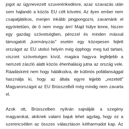
jogot az úgynevezett szuverénkedésre, azaz szavazás után
sem hajlandó a közös EU célt követni. Az ilyen ember nem
csapatjátékos, menjen inkább pingpongozni, zavarnánk el
egyöntetűen, de ő nem megy ám! Majd hülye lenne, hiszen
egy gazdag szövetségben, pénzzel és minden mással
támogatott „kormányzás” esetén egy közepesen fejlett
országot az EU utolsó helyén még épphogy meg tud tartani,
viszont szövetségen kívül, magára hagyva legfeljebb a
nemzeti zászló alatti közös éhenhalásig jutna az ország vele.
Ráadásként nem hogy hálálkodva, de különös pofátlansággal
használja ki, hogy az általa egyre lejjebb „vezetett”
Magyarországot az EU Brüsszelből még mindig nem zavarta
el.
Azok ott, Brüsszelben nyilván sajnálják a szegény
magyarokat, akiknek valami bajuk lehet agyilag, hogy ez a
szerencsétlen az összes választáson kétharmadot kap. Az