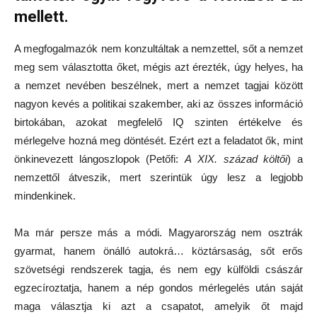
mellett.
A megfogalmazók nem konzultáltak a nemzettel, sőt a nemzet
meg sem választotta őket, mégis azt érezték, úgy helyes, ha
a nemzet nevében beszélnek, mert a nemzet tagjai között
nagyon kevés a politikai szakember, aki az összes információ
birtokában, azokat megfelelő IQ szinten értékelve és
mérlegelve hozná meg döntését. Ezért ezt a feladatot ők, mint
önkinevezett lángoszlopok (Petőfi:
A XIX. század költői
) a
nemzettől átveszik, mert szerintük úgy lesz a legjobb
mindenkinek.
Ma már persze más a módi. Magyarország nem osztrák
gyarmat, hanem önálló autokrá… köztársaság, sőt erős
szövetségi rendszerek tagja, és nem egy külföldi császár
egzecíroztatja, hanem a nép gondos mérlegelés után saját
maga választja ki azt a csapatot, amelyik őt majd