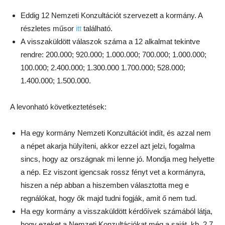
Eddig 12 Nemzeti Konzultációt szervezett a kormány. A
részletes műsor
itt
található.
A visszaküldött válaszok száma a 12 alkalmat tekintve
rendre: 200.000; 920.000; 1.000.000; 700.000; 1.000.000;
100.000; 2.400.000; 1.300.000 1.700.000; 528.000;
1.400.000; 1.500.000.
A levonható következtetések:
Ha egy kormány Nemzeti Konzultációt indít, és azzal nem
a népet akarja hülyíteni, akkor ezzel azt jelzi, fogalma
sincs, hogy az országnak mi lenne jó. Mondja meg helyette
a nép. Ez viszont igencsak rossz fényt vet a kormányra,
hiszen a nép abban a hiszemben választotta meg e
regnálókat, hogy ők majd tudni fogják, amit ő nem tud.
Ha egy kormány a visszaküldött kérdőívek számából látja,
hogy ezeket a Nemzeti Konzultációkat még a saját, kb. 2,7