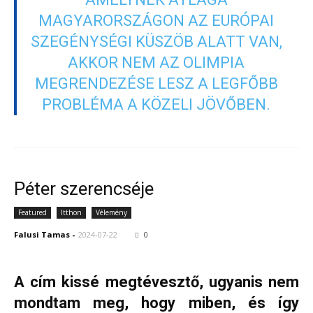
MAGYARORSZÁGON AZ EURÓPAI
SZEGÉNYSÉGI KÜSZÖB ALATT VAN,
AKKOR NEM AZ OLIMPIA
MEGRENDEZÉSE LESZ A LEGFŐBB
PROBLÉMA A KÖZELI JÖVŐBEN.
Péter szerencséje
Featured
Itthon
Vélemény
Falusi Tamas
-
2024-07-22
0
A cím kissé megtévesztő, ugyanis nem
mondtam meg, hogy miben, és így