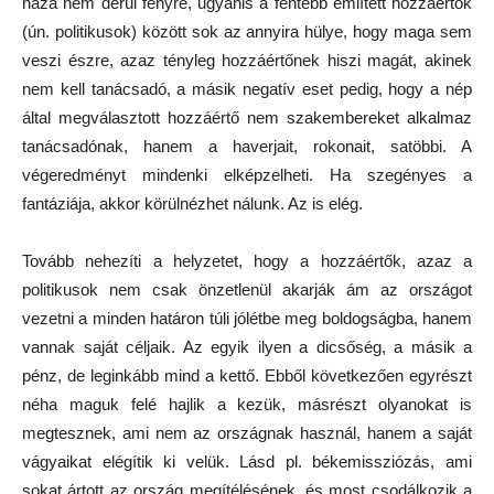
haza nem derül fényre, ugyanis a fentebb említett hozzáértők
(ún. politikusok) között sok az annyira hülye, hogy maga sem
veszi észre, azaz tényleg hozzáértőnek hiszi magát, akinek
nem kell tanácsadó, a másik negatív eset pedig, hogy a nép
által megválasztott hozzáértő nem szakembereket alkalmaz
tanácsadónak, hanem a haverjait, rokonait, satöbbi. A
végeredményt mindenki elképzelheti. Ha szegényes a
fantáziája, akkor körülnézhet nálunk. Az is elég.
Tovább nehezíti a helyzetet, hogy a hozzáértők, azaz a
politikusok nem csak önzetlenül akarják ám az országot
vezetni a minden határon túli jólétbe meg boldogságba, hanem
vannak saját céljaik. Az egyik ilyen a dicsőség, a másik a
pénz, de leginkább mind a kettő. Ebből következően egyrészt
néha maguk felé hajlik a kezük, másrészt olyanokat is
megtesznek, ami nem az országnak használ, hanem a saját
vágyaikat elégítik ki velük. Lásd pl. békemissziózás, ami
sokat ártott az ország megítélésének, és most csodálkozik a