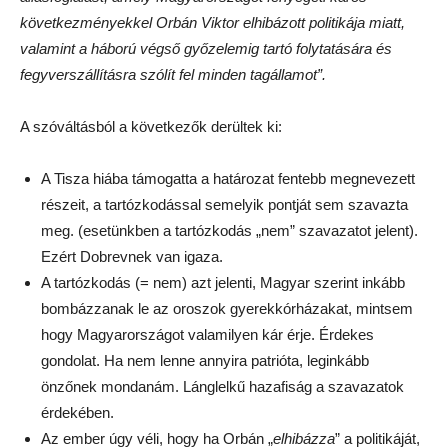
következményekkel Orbán Viktor elhibázott politikája miatt,
valamint a háború végső győzelemig tartó folytatására és
fegyverszállításra szólít fel minden tagállamot”.
A szóváltásból a következők derültek ki:
A Tisza hiába támogatta a határozat fentebb megnevezett
részeit, a tartózkodással semelyik pontját sem szavazta
meg. (esetünkben a tartózkodás „nem” szavazatot jelent).
Ezért Dobrevnek van igaza.
A tartózkodás (= nem) azt jelenti, Magyar szerint inkább
bombázzanak le az oroszok gyerekkórházakat, mintsem
hogy Magyarországot valamilyen kár érje. Érdekes
gondolat. Ha nem lenne annyira patrióta, leginkább
önzőnek mondanám. Lánglelkű hazafiság a szavazatok
érdekében.
Az ember úgy véli, hogy ha Orbán „
elhibázza
” a politikáját,