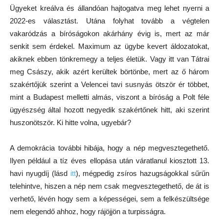
Ügyeket kreálva és állandóan hajtogatva meg lehet nyerni a
2022-es választást. Utána folyhat tovább a végtelen
vakaródzás a bíróságokon akárhány évig is, mert az már
senkit sem érdekel. Maximum az ügybe kevert áldozatokat,
akiknek ebben tönkremegy a teljes életük. Vagy itt van Tátrai
meg Császy, akik azért kerültek börtönbe, mert az ő három
szakértőjük szerint a Velencei tavi susnyás ötször ér többet,
mint a Budapest melletti almás, viszont a bíróság a Polt féle
ügyészség által hozott negyedik szakértőnek hitt, aki szerint
huszonötször. Ki hitte volna, ugyebár?
A demokrácia további hibája, hogy a nép megvesztegethető.
Ilyen például a tíz éves ellopása után váratlanul kiosztott 13.
havi nyugdíj (lásd
itt
), mégpedig zsíros hazugságokkal sűrűn
telehintve, hiszen a nép nem csak megvesztegethető, de át is
verhető, lévén hogy sem a képességei, sem a felkészültsége
nem elegendő ahhoz, hogy rájöjjön a turpisságra.