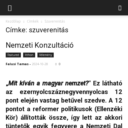
Kezdőlap
Címkék
Szuverenitás
Címke: szuverenitás
Nemzeti Konzultáció
Featured
Itthon
Vélemény
Falusi Tamas
-
2024-10-28
0
„
Mit kíván a magyar nemzet?
” Ez látható
az ezernyolcszáznegyvennyolcas 12
pont elején vastag betűvel szedve. A 12
pontot a reformer politikusok (Ellenzéki
Kör) állították össze, így lett az akkori
tüntetők egyik fegyvere a Nemzeti Dal