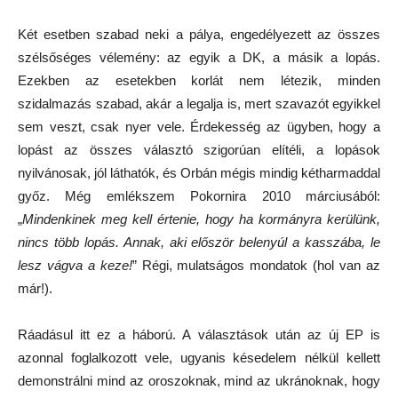
Két esetben szabad neki a pálya, engedélyezett az összes
szélsőséges vélemény: az egyik a DK, a másik a lopás.
Ezekben az esetekben korlát nem létezik, minden
szidalmazás szabad, akár a legalja is, mert szavazót egyikkel
sem veszt, csak nyer vele. Érdekesség az ügyben, hogy a
lopást az összes választó szigorúan elítéli, a lopások
nyilvánosak, jól láthatók, és Orbán mégis mindig kétharmaddal
győz. Még emlékszem Pokornira 2010 márciusából:
„
Mindenkinek meg kell értenie, hogy ha kormányra kerülünk,
nincs több lopás. Annak, aki először belenyúl a kasszába, le
lesz vágva a keze!
” Régi, mulatságos mondatok (hol van az
már!).
Ráadásul itt ez a háború. A választások után az új EP is
azonnal foglalkozott vele, ugyanis késedelem nélkül kellett
demonstrálni mind az oroszoknak, mind az ukránoknak, hogy