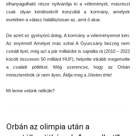
elhanyagolható része nyilvánítja ki a véleményét, másrészt
csak olyan kérdésekről konzultál a kormány, amelyek
esetében a válasz halálbiztosan az, amit ő akar.
De azért ez gyönyörű dolog. A kormány a véleményemet kéri.
Az enyémet! Amelyet más soha! A Gyurcsány bezzeg nem
csinált ilyet, még azt a pár milliárdot is sajnálta rá (2010 – 2022
között összesen 50 milliárd HUF), helyette inkább megemelte
a családi pótlékot. Még szerencse, hogy az Orbán
miniszterelnök úr nem ilyen. Áldja meg a Jóisten érte!
Mi lenne velünk nélküle?
Orbán az olimpia után a