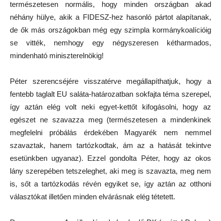
természetesen normális, hogy minden országban akad
néhány hülye, akik a FIDESZ-hez hasonló pártot alapítanak,
de ők más országokban még egy szimpla kormánykoalícióig
se vitték, nemhogy egy négyszeresen kétharmados,
mindenható miniszterelnökig!
Péter szerencséjére visszatérve megállapíthatjuk, hogy a
fentebb taglalt EU saláta-határozatban sokfajta téma szerepel,
így aztán elég volt neki egyet-kettőt kifogásolni, hogy az
egészet ne szavazza meg (természetesen a mindenkinek
megfelelni próbálás érdekében Magyarék nem nemmel
szavaztak, hanem tartózkodtak, ám az a hatását tekintve
esetünkben ugyanaz). Ezzel gondolta Péter, hogy az okos
lány szerepében tetszeleghet, aki meg is szavazta, meg nem
is, sőt a tartózkodás révén egyiket se, így aztán az otthoni
választókat illetően minden elvárásnak elég tétetett.