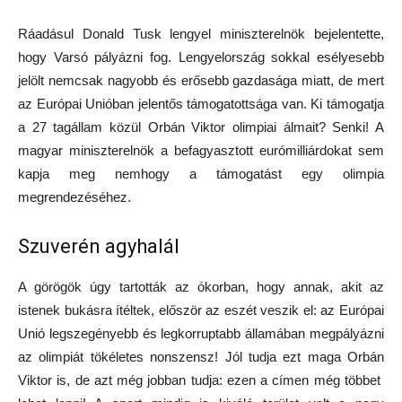
Ráadásul Donald Tusk lengyel miniszterelnök bejelentette,
hogy Varsó pályázni fog. Lengyelország sokkal esélyesebb
jelölt nemcsak nagyobb és erősebb gazdasága miatt, de mert
az Európai Unióban jelentős támogatottsága van. Ki támogatja
a 27 tagállam közül Orbán Viktor olimpiai álmait? Senki! A
magyar miniszterelnök a befagyasztott eurómilliárdokat sem
kapja meg nemhogy a támogatást egy olimpia
megrendezéséhez.
Szuverén agyhalál
A görögök úgy tartották az ókorban, hogy annak, akit az
istenek bukásra ítéltek, először az eszét veszik el: az Európai
Unió legszegényebb és legkorruptabb államában megpályázni
az olimpiát tökéletes nonszensz! Jól tudja ezt maga Orbán
Viktor is, de azt még jobban tudja: ezen a címen még többet