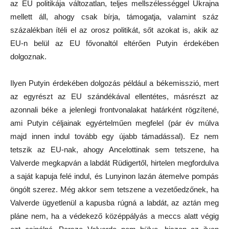
az EU politikája változatlan, teljes mellszélességgel Ukrajna
mellett áll, ahogy csak bírja, támogatja, valamint száz
százalékban ítéli el az orosz politikát, sőt azokat is, akik az
EU-n belül az EU fővonaltól eltérően Putyin érdekében
dolgoznak.
Ilyen Putyin érdekében dolgozás például a békemisszió, mert
az egyrészt az EU szándékával ellentétes, másrészt az
azonnali béke a jelenlegi frontvonalakat határként rögzítené,
ami Putyin céljainak egyértelműen megfelel (pár év múlva
majd innen indul tovább egy újabb támadással). Ez nem
tetszik az EU-nak, ahogy Ancelottinak sem tetszene, ha
Valverde megkapván a labdát Rüdigertől, hirtelen megfordulva
a saját kapuja felé indul, és Lunyinon lazán átemelve pompás
öngólt szerez. Még akkor sem tetszene a vezetőedzőnek, ha
Valverde ügyetlenül a kapusba rúgná a labdát, az aztán meg
pláne nem, ha a védekező középpályás a meccs alatt végig