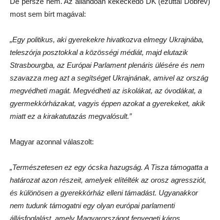
De persze nem. Az állandóan kekeckedő DK (ezúttal Dobrev)
most sem bírt magával:
„Egy politikus, aki gyerekekre hivatkozva elmegy Ukrajnába,
teleszórja posztokkal a közösségi médiát, majd elutazik
Strasbourgba, az Európai Parlament plenáris ülésére és nem
szavazza meg azt a segítséget Ukrajnának, amivel az ország
megvédheti magát. Megvédheti az iskolákat, az óvodákat, a
gyermekkórházakat, vagyis éppen azokat a gyerekeket, akik
miatt ez a kirakatutazás megvalósult.”
Magyar azonnal válaszolt:
„Természetesen ez egy ócska hazugság. A Tisza támogatta a
határozat azon részeit, amelyek elítélték az orosz agressziót,
és különösen a gyerekkórház elleni támadást. Ugyanakkor
nem tudunk támogatni egy olyan európai parlamenti
állásfoglalást, amely Magyarországot fenyegeti káros