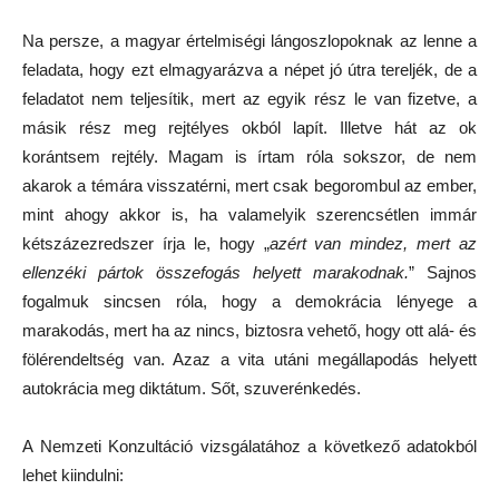
Na persze, a magyar értelmiségi lángoszlopoknak az lenne a
feladata, hogy ezt elmagyarázva a népet jó útra tereljék, de a
feladatot nem teljesítik, mert az egyik rész le van fizetve, a
másik rész meg rejtélyes okból lapít. Illetve hát az ok
korántsem rejtély. Magam is írtam róla sokszor, de nem
akarok a témára visszatérni, mert csak begorombul az ember,
mint ahogy akkor is, ha valamelyik szerencsétlen immár
kétszázezredszer írja le, hogy „
azért van mindez, mert az
ellenzéki pártok összefogás helyett marakodnak.
” Sajnos
fogalmuk sincsen róla, hogy a demokrácia lényege a
marakodás, mert ha az nincs, biztosra vehető, hogy ott alá- és
fölérendeltség van. Azaz a vita utáni megállapodás helyett
autokrácia meg diktátum. Sőt, szuverénkedés.
A Nemzeti Konzultáció vizsgálatához a következő adatokból
lehet kiindulni: