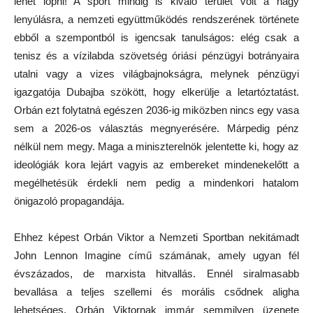
lehet lopni! A sport mindig is kiváló terület volt a nagy
lenyúlásra, a nemzeti együttműködés rendszerének története
ebből a szempontból is igencsak tanulságos: elég csak a
tenisz és a vízilabda szövetség óriási pénzügyi botrányaira
utalni vagy a vizes világbajnokságra, melynek pénzügyi
igazgatója Dubajba szökött, hogy elkerülje a letartóztatást.
Orbán ezt folytatná egészen 2036-ig miközben nincs egy vasa
sem a 2026-os választás megnyerésére. Márpedig pénz
nélkül nem megy. Maga a miniszterelnök jelentette ki, hogy az
ideológiák kora lejárt vagyis az embereket mindenekelőtt a
megélhetésük érdekli nem pedig a mindenkori hatalom
önigazoló propagandája.
Ehhez képest Orbán Viktor a Nemzeti Sportban nekitámadt
John Lennon Imagine című számának, amely ugyan fél
évszázados, de marxista hitvallás. Ennél siralmasabb
bevallása a teljes szellemi és morális csődnek aligha
lehetséges. Orbán Viktornak immár semmilyen üzenete