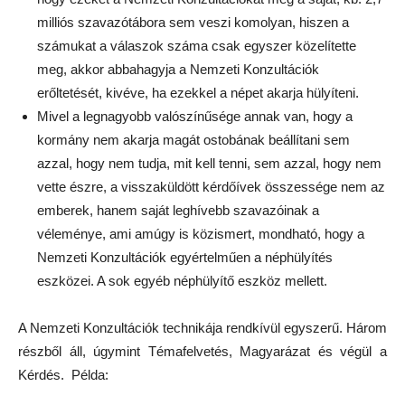
milliós szavazótábora sem veszi komolyan, hiszen a
számukat a válaszok száma csak egyszer közelítette
meg, akkor abbahagyja a Nemzeti Konzultációk
erőltetését, kivéve, ha ezekkel a népet akarja hülyíteni.
Mivel a legnagyobb valószínűsége annak van, hogy a
kormány nem akarja magát ostobának beállítani sem
azzal, hogy nem tudja, mit kell tenni, sem azzal, hogy nem
vette észre, a visszaküldött kérdőívek összessége nem az
emberek, hanem saját leghívebb szavazóinak a
véleménye, ami amúgy is közismert, mondható, hogy a
Nemzeti Konzultációk egyértelműen a néphülyítés
eszközei. A sok egyéb néphülyítő eszköz mellett.
A Nemzeti Konzultációk technikája rendkívül egyszerű. Három
részből áll, úgymint Témafelvetés, Magyarázat és végül a
Kérdés. Példa: