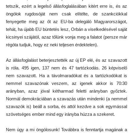
tetszik, ezért a legelső állásfoglalásában kitért erre is, és az
öngólok rugdosóját nem csak elítélte, de szankciókkal
fenyegette meg az őt az EU-ba delegáló Magyarországot,
tehát, ha újabb EU büntetés lesz, Orbán a viselkedésével saját
kicsinyei szájától, azaz tőlünk vonja meg a falatot (persze már
régóta tudjuk, hogy ez neki teljesen érdektelen).
Az állásfoglalást beterjesztették az új EP elé, és az szavazott
is róla. 495 igen, 137 nem és 47 tartózkodás. 26 képviselő
nem szavazott. Ha a távolmaradókat és a tartózkodókat is
nemmel szavazónak veszem, az igenek akkor is 70:30
arányban, azaz jóval kétharmad feletti arányban győztek.
Normál demokráciában a szavazás után mindenki (a nemmel
szavazók is) beáll a sorba, és attól kezdve a sok egymással
szövetséges ember mind egy irányba húzza a szekeret.
Nem úgy a mi öngólosunk! Továbbra is fenntartja magának a