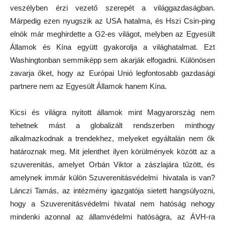
veszélyben érzi vezető szerepét a világgazdaságban.
Márpedig ezen nyugszik az USA hatalma, és Hszi Csin-ping
elnök már meghirdette a G2-es világot, melyben az Egyesült
Államok és Kína együtt gyakorolja a világhatalmat. Ezt
Washingtonban semmiképp sem akarják elfogadni. Különösen
zavarja őket, hogy az Európai Unió legfontosabb gazdasági
partnere nem az Egyesült Államok hanem Kína.
Kicsi és világra nyitott államok mint Magyarország nem
tehetnek mást a globalizált rendszerben minthogy
alkalmazkodnak a trendekhez, melyeket egyáltalán nem ők
határoznak meg. Mit jelenthet ilyen körülmények között az a
szuverenitás, amelyet Orbán Viktor a zászlajára tűzött, és
amelynek immár külön Szuverenitásvédelmi hivatala is van?
Lánczi Tamás, az intézmény igazgatója sietett hangsúlyozni,
hogy a Szuverenitásvédelmi hivatal nem hatóság nehogy
mindenki azonnal az államvédelmi hatóságra, az ÁVH-ra