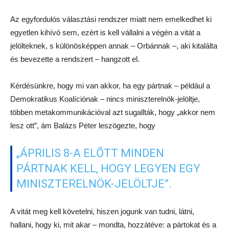
A vitát meg kell követelni, hiszen jogunk van tudni, látni,
hallani, hogy ki, mit akar – mondta, hozzátéve: a pártokat és a
médiát is meg kell győzni ennek fontosságáról. Ők fogják
végső soron kialakítani a viták végleges formáját, időpontját
stb., amiben a V18 segít.
A leendő résztvevőkről elhangzott, hogy legfeljebb hét fő lenne
megfelelő, ugyanis a nemzetközi tapasztalatok
szerint követhetetlenné válik a vita, ha annál többen vesznek
benne részt. S hogy kinek kellene ott lennie ezen, ha most
tartanák? Balázs azt mondta:
LÁTOTT EGY PLAKÁTOT, AMELYEN
EGY DRÓTKERÍTÉST BONTANAK LE
DRÓTVÁGÓ OLLÓVAL, NOS, AZOK,