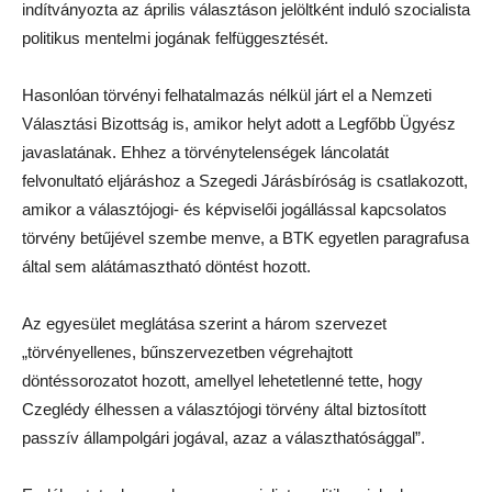
indítványozta az április választáson jelöltként induló szocialista
politikus mentelmi jogának felfüggesztését.
Hasonlóan törvényi felhatalmazás nélkül járt el a Nemzeti
Választási Bizottság is, amikor helyt adott a Legfőbb Ügyész
javaslatának. Ehhez a törvénytelenségek láncolatát
felvonultató eljáráshoz a Szegedi Járásbíróság is csatlakozott,
amikor a választójogi- és képviselői jogállással kapcsolatos
törvény betűjével szembe menve, a BTK egyetlen paragrafusa
által sem alátámasztható döntést hozott.
Az egyesület meglátása szerint a három szervezet
„törvényellenes, bűnszervezetben végrehajtott
döntéssorozatot hozott, amellyel lehetetlenné tette, hogy
Czeglédy élhessen a választójogi törvény által biztosított
passzív állampolgári jogával, azaz a választhatósággal”.