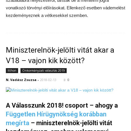
szabadlábra helyezéséről, tartsák be a mentelmi jogra
vonatkozó törvényi előírásokat. Ellenkező esetben vádemelést
kezdeményeznek a vétkesekkel szemben.
Miniszterelnök-jelölti vitát akar a
V18 – vajon kik között?
Itthon
Önkormányzati választás 2019
N. Vadász Zsuzsa
-
2018-02-13
0
A Válasszunk 2018! csoport – ahogy a
Független Hírügynökség korábban
megírta
– miniszterelnök-jelölti vitát