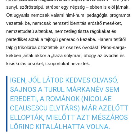
sunyi, szőröstalpú, stréber egy népség – ebben is elöl járnak.
Ott ugyanis nemcsak valami himi-humi pedagógiai programot
vezettek be, nemcsak nemzeti identitás erősítő meséket,
nemzettudatú altatókat, nemzetileg tiszta rágókákat és
partedliket adtak a tejfogú generáció kezébe. Hanem tetőtől
talpig trikolórba öltöztették az összes óvodást. Piros-sárga-
kékben jártak akkor a „haza sólymai”, ahogy az óvodás és
kisiskolás őrsöket, csoportokat nevezték.
IGEN, JÓL LÁTOD KEDVES OLVASÓ,
SAJNOS A TURUL MÁRKANÉV SEM
EREDETI, A ROMÁNOK (NICOLAE
CEAUSESCU ELVTÁRS) MÁR AZELŐTT
ELLOPTÁK, MIELŐTT AZT MÉSZÁROS
LŐRINC KITALÁLHATTA VOLNA.