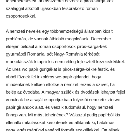
fenékbetésesek farkasszemet néznek a piros-sárga-kék
szalaggal átkötött ujjasokban felsorakozó román
csoportosokkal.
A nemzeti nevelés egy többnemzetiségű államban kicsit
problémás, de vannak áthidaló megoldások. December
elsején például a román csoportosok piros-sárga-kék
gyurmából Románia, sőt Nagy-Románia térképét
markolásszák ki apró kis nemzetileg fejlesztett kezecskéikkel.
Az üres wc papír gurigákat is piros-sárga-kékre festik, és
abból fűznek fel trikolóros wc-papír girlandot, hogy
mindenkinek kellően eltöltse a nemzeti érzés a szívét, ha
belép az óvodába. A magyar szülők és óvodások lehajtott fejjel
vonulnak be a saját csoportjukba a folyosói nemzeti szín wc
papír girlandok alatt, és veszik tudomásul, hogy nemzeti
ünnep van. Mi mást tehetnének? Válaszul pedig papírból kis
ellenálló mikulásokat készítenek és állítanak ki, hatalmas
nagy, egészségügyi vattából formált szakállakkal. Ott állnak