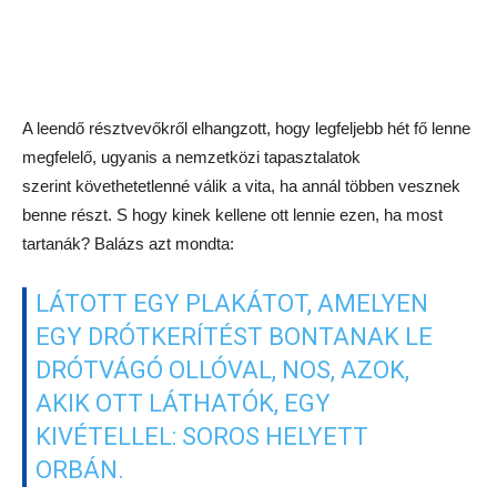
dől el a választás – körültekintő tájékozódás után – oda kell
állni a legesélyesebb mellé, s a végjátékban, a billegő
körzetekben, ha kell a V18 is ezt fogja tenni. Ezt akár úgy is
tudatni lehet a választókkal, hogy a jelölt propagandaanyagára
egy V18-as logót ragaszthatnak.
Az ilyen „csatakörzetekre” példaként
hangzott el, hogy beállnak Magyar
György és Mellár Tamás mögé.
A nem egészen két
hét múlva esedékes hódmezővásárhelyi
választás
kapcsán Bod Péter Ákos azt mondta, hogy ő ma –
személyes meghívásra – vesz részt a csalódott fideszesként
függetlenként induló Márki-Zay Péter fórumán. A jelöltet
„mindazon pártok, erők támogatják, amelyeknek a vezetőit
vitára várjuk” – fogalmazott Bod.