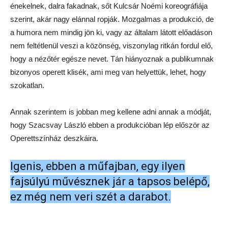
énekelnek, dalra fakadnak, sőt Kulcsár Noémi koreográfiája
szerint, akár nagy elánnal ropják. Mozgalmas a produkció, de
a humora nem mindig jön ki, vagy az általam látott előadáson
nem feltétlenül veszi a közönség, viszonylag ritkán fordul elő,
hogy a nézőtér egésze nevet. Tán hiányoznak a publikumnak
bizonyos operett klisék, ami meg van helyettük, lehet, hogy
szokatlan.
Annak szerintem is jobban meg kellene adni annak a módját,
hogy Szacsvay László ebben a produkcióban lép először az
Operettszínház deszkáira.
Igenis, ebben a műfajban, egy ilyen
fajsúlyú művésznek jár a tapsos belépő,
ez még nem veri szét a darabot.