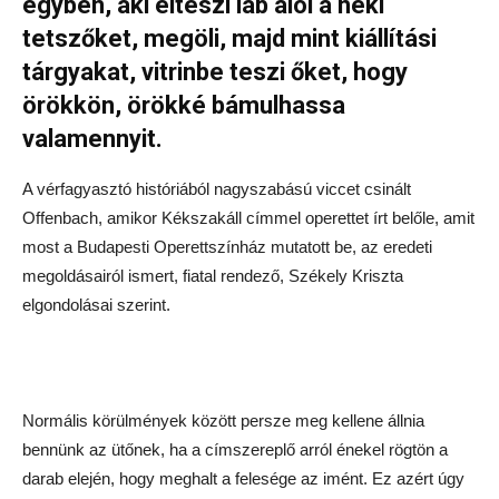
egyben, aki elteszi láb alól a neki
tetszőket, megöli, majd mint kiállítási
tárgyakat, vitrinbe teszi őket, hogy
örökkön, örökké bámulhassa
valamennyit.
A vérfagyasztó históriából nagyszabású viccet csinált
Offenbach, amikor Kékszakáll címmel operettet írt belőle, amit
most a Budapesti Operettszínház mutatott be, az eredeti
megoldásairól ismert, fiatal rendező, Székely Kriszta
elgondolásai szerint.
Normális körülmények között persze meg kellene állnia
bennünk az ütőnek, ha a címszereplő arról énekel rögtön a
darab elején, hogy meghalt a felesége az imént. Ez azért úgy