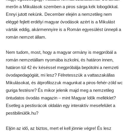
merőn a Mikulások szemben a piros sárga kék lobogókkal.
Ennyi jutott nekünk. December elején a nemzetileg nem
eléggé fejlett erdélyi magyar óvodások azért is a Mikulást
várták eddig, akármennyire is a Román egyesülést ünnepli a
román nemzet állam.
Nem tudom, most, hogy a magyar ormány is megpróbál a
román nemzetállam nyomába iszkolni, és határon innen,
határon túl 42 év késéssel megpróbálja bepótolni a nemzeti
óvodapedagógiát, mi lesz? Félretesszük a vattaszakállas
Mikulásokat, és átprofilozzuk magunkat a piros-fehér-zöld wc
guriga festésre? És mikor jelenik majd meg a nemzetileg
öntudatos óvodás magazin – mint Magyar Idők melléklet?
Esetleg a pestisrácok oldalán egy interaktív mesefelület a
pestibilinülők.hu?
Eljön az idő, az biztos, mert el kell jönnie végre! És lesz