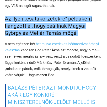
választási mezőny, látszik, hogy az 5 százalék alatti pártok
keresik a szövetséget és az egyéni képviselői helyeket,
miközben a nagyok már programokról is elkezdenek beszélni.
„SZÖRNYEN HIÁNYZIK AZ ELSŐ
FORDULÓ, EZÉRT IS LÉPNEK BE
ZAVARÓ JÁTÉKOKOK”
– fogalmazott Balázs, vélhetően Lévai Katalinra utalva, aki
ugyan alapító tagja volt a V18-aknak, ám azóta saját pártot
hozott létre és bejelentette, hogy indul a választáson („tőle
közös megegyezéssel megváltunk” – hangzott el most).
„A rendszer mélységesen igazságtalan
és egyoldalú, de a csatát hegynek felfele
is meg kell vívni” – fogalmazott Balázs