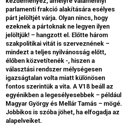
kezdeményez, amelyre valamennyi
parlamenti frakció alakítására esélyes
párt jelöltjét várja. Olyan nincs, hogy
ezeknek a pártoknak ne legyen ilyen
jelöltjük! – hangzott el. Előtte három
szakpolitikai vitát is szerveznének –
mindezt a teljes nyilvánosság előtt,
élőben közvetítenék -, hiszen a
választási rendszer mélységesen
igazságtalan volta miatt különösen
fontos szerintük a vita. A V18 beáll az
egyénikben a legesélyesebbek – például
Magyar György és Mellár Tamás –
mögé.
Jobbikos is szóba jöhet, ha elfogadja az
alapelveiket.