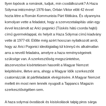
Ilyen lopósok a románok, tudjuk, min csodálkozunk? A Haza
Sólymai intézményt 1976-ban, Orbán Viktor előtt 42 évvel
hozta létre a Román Kommunista Párt főtitkára. És olyannyira
komolyan vette a feladatot, hogy a szervezetalapítás után egy
évvel leszámolt az Arici pogonici (Tüskés hátú csorda hajtó)
című gyermeklappal, és helyét a Haza Sólymai című kiadvány
vette át 1977-től. Előtte még azért hosszan nyilatkozott arról,
hogy az Arici Pogonici ideológiailag túl könnyű és alkalmatlan
arra a nevelő feladatra, amelyre a haza reménységeinek
szüksége van. A szerkesztőség megszüntetése,
átszervezése kísértetiesen hasonlít a Magyar Nemzet
leépítésére, illetve arra, ahogy a Magyar Idők szerkesztőit
csatornázzák át pártfeladatok elvégzésére. A Magyar Nemzet
mellett én most nem lennék nyugodt a Tappancs Magazin
szerkesztőségében sem.
A haza solymai óvodások és kisiskolások talpig piros sárga