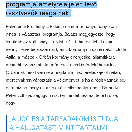
A HALLGATÁST, MINT TARTALMI
JELENTŐSÉGŰ DOLGOT KEZELNI”.
A téma azon a sajtóbeszélgetésen jött fel, amelyet a
Válasszunk 2018! csoport tartott kedden, Budapesten. A
felvezetőben Balázs Péter bejelentette, hogy (miként korábban
azt a
Független Hírügynökség is megírta
) a V18 választási
vitát kezdeményez két lépcsőben. Elsőként három tematikus
szakpolitikait: az
emberekről
(ezen belül az
esélyegyenlőségről, a szegénységről, az oktatásról, az
egészségügyről és a nyugdíjasok helyzetéről); a
gazdaságról
(a növekedésről, a munkahelyteremtésről, az elvándorlásról, a
korrupcióról); az
igazságosságról
(az átláthatóságról, a
kiszámíthatóságról, az európai unióhoz tartozásunkról, illetve
az orientációnkról). Ezeket éppen úgy élőben közvetítenék,
mint az utánuk jövő miniszterelnök-jelölti vitát, amelyre a
„csúcsjelölteket”, azaz a legesélyesebb pártok miniszterelnök-