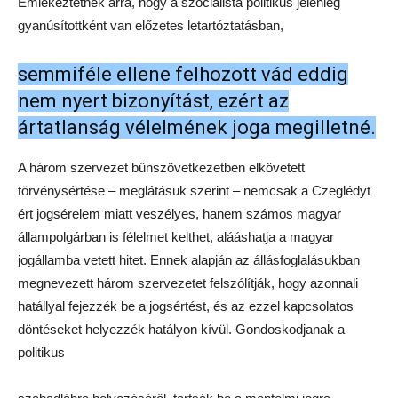
Emlékeztetnek arra, hogy a szocialista politikus jelenleg
gyanúsítottként van előzetes letartóztatásban,
semmiféle ellene felhozott vád eddig
nem nyert bizonyítást, ezért az
ártatlanság vélelmének joga megilletné.
A három szervezet bűnszövetkezetben elkövetett
törvénysértése – meglátásuk szerint – nemcsak a Czeglédyt
ért jogsérelem miatt veszélyes, hanem számos magyar
állampolgárban is félelmet kelthet, alááshatja a magyar
jogállamba vetett hitet. Ennek alapján az állásfoglalásukban
megnevezett három szervezetet felszólítják, hogy azonnali
hatállyal fejezzék be a jogsértést, és az ezzel kapcsolatos
döntéseket helyezzék hatályon kívül. Gondoskodjanak a
politikus