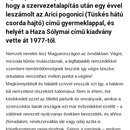
hogy a szervezetalapítás után egy évvel
leszámolt az Arici pogonici (Tüskés hátú
csorda hajtó) című gyermeklappal, és
helyét a Haza Sólymai című kiadvány
vette át 1977-től.
Nemzeti nevelés lesz Magyarországon az óvodákban. Végre,
micsoda bűnös mulasztásnak, a legfiatalabb nemzedékkel
szembeni nemtörődömségnek teszünk így végre büszke,
öntudatos nemzethez méltón pontot a végére!
Megkönnyebbült és hálatelt szívvel vesszük ezt így, a határon
túli nemzettest részeként tudomásul. Nem is értem, hol
késlekedett ezzel az ötlettel pártunk és ormányunk, amikor a
szomszédos baráti országok ezt már évtizedekkel ezelőtt – a
sötétnek nevezett nyolcvanas években bevezették, és ahhoz
(forradalom, rendszerváltás ide vagy oda) azóta is
következetesen ragaszkodnak. Sajnos a románok – amilyen