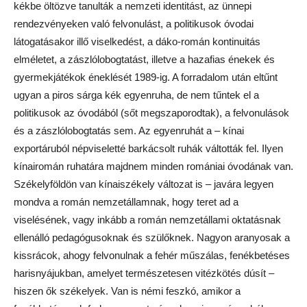
kékbe öltözve tanulták a nemzeti identitást, az ünnepi
rendezvényeken való felvonulást, a politikusok óvodai
látogatásakor illő viselkedést, a dáko-román kontinuitás
elméletet, a zászlólobogtatást, illetve a hazafias énekek és
gyermekjátékok éneklését 1989-ig. A forradalom után eltűnt
ugyan a piros sárga kék egyenruha, de nem tűntek el a
politikusok az óvodából (sőt megszaporodtak), a felvonulások
és a zászlólobogtatás sem. Az egyenruhát a – kínai
exportáruból népviseletté barkácsolt ruhák váltották fel. Ilyen
kínairomán ruhatára majdnem minden romániai óvodának van.
Székelyföldön van kínaiszékely változat is – javára legyen
mondva a román nemzetállamnak, hogy teret ad a
viselésének, vagy inkább a román nemzetállami oktatásnak
ellenálló pedagógusoknak és szülőknek. Nagyon aranyosak a
kissrácok, ahogy felvonulnak a fehér műszálas, fenékbetéses
harisnyájukban, amelyet természetesen vitézkötés dúsít –
hiszen ők székelyek. Van is némi feszkó, amikor a