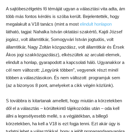
BALÁZS PÉTER AZT MONDTA, HOGY
AKÁR EGY KONKRÉT
MINISZTERELNÖK-JELÖLT MELLÉ IS
KÉSZEK ODAÁLLNI.
A Független Hírügynökség kérdésére, hogy akkor is így
tesznek-e, ha az adott körzetben a legesélyesebb jelölt egy
jobbikos, Balázs azt mondta, hogy „Nem zárjuk ki”. Bod Péter
Ákos pedig emlékeztetett a V18-ak 8 pontjára, amelyet, ha a
jelölt oszt, akkor támogatnák, ha viszont nem, akkor a válasz
is nem a kérdésre. Balázs Péter példaként említette, hogy
amikor az ellenzéki pártok a közös oktatási programról
egyeztettek, és a szegregációhoz, azon belül is a cigány
gyerekek problematikájához értek, akkor a Jobbik már nem
tudott a program mellé állni.
Balázs szerint egyébként ha későn is, de alakulni látszik a