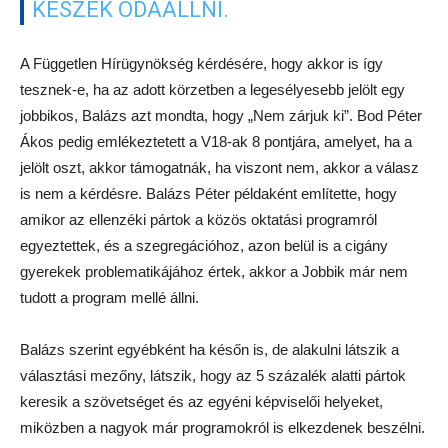
Péter.
A 8 pont
meg kell állítani Magyarország kettészakadását;
mindenki számára hozzáférhető, európai színvonalon
működő egészségügyi ellátást kell létrehozni;
újjá kell teremteni a nemzetközileg versenyképes magyar
oktatást;
tisztességes piacgazdasági viszonyokat kell teremteni;
módosítani kell az „illiberális” Alaptörvényt, visszaállítva a
szociális jogállam társadalmi-politikai formáit és
szervezeteit;
ki kell aknázni az Európai Unió lehetőségeit;
együtt kell működni a NATO-szövetségesekkel a hatékony