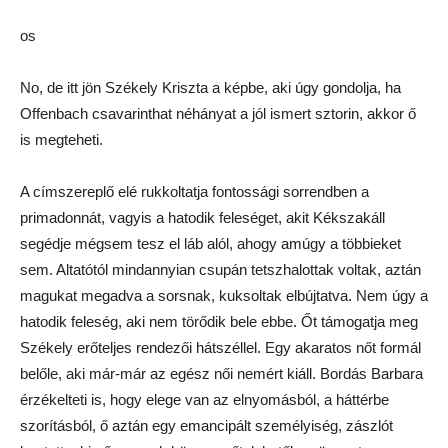
os
No, de itt jön Székely Kriszta a képbe, aki úgy gondolja, ha
Offenbach csavarinthat néhányat a jól ismert sztorin, akkor ő
is megteheti.
A címszereplő elé rukkoltatja fontossági sorrendben a
primadonnát, vagyis a hatodik feleséget, akit Kékszakáll
segédje mégsem tesz el láb alól, ahogy amúgy a többieket
sem. Altatótól mindannyian csupán tetszhalottak voltak, aztán
magukat megadva a sorsnak, kuksoltak elbújtatva. Nem úgy a
hatodik feleség, aki nem törődik bele ebbe. Őt támogatja meg
Székely erőteljes rendezői hátszéllel. Egy akaratos nőt formál
belőle, aki már-már az egész női nemért kiáll. Bordás Barbara
érzékelteti is, hogy elege van az elnyomásból, a háttérbe
szorításból, ő aztán egy emancipált személyiség, zászlót