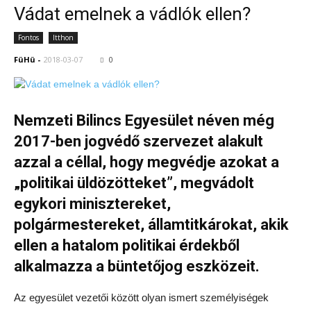
Vádat emelnek a vádlók ellen?
Fontos
Itthon
FüHü
-
2018-03-07
0
Nemzeti Bilincs Egyesület néven még
2017-ben jogvédő szervezet alakult
azzal a céllal, hogy megvédje azokat a
„politikai üldözötteket”, megvádolt
egykori minisztereket,
polgármestereket, államtitkárokat, akik
ellen a hatalom politikai érdekből
alkalmazza a büntetőjog eszközeit.
Az egyesület vezetői között olyan ismert személyiségek