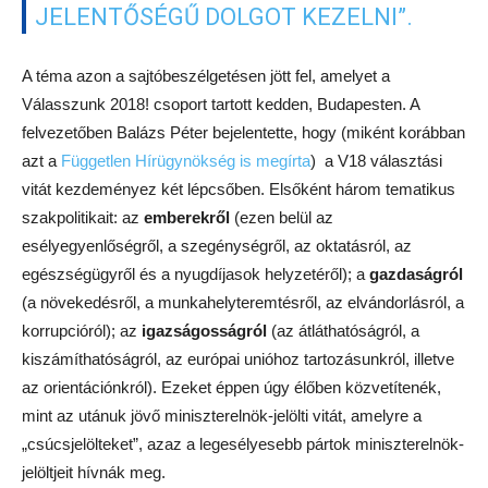
jelöltjeit hívnák meg.
Az egyfordulós választási rendszer miatt nem emelkedhet ki
egyetlen kihívó sem, ezért is kell vállalni a végén a vitát a
jelölteknek, s különösképpen annak – Orbánnak –, aki kitalálta
és bevezette a rendszert – hangzott el.
Kérdésünkre, hogy mi van akkor, ha egy pártnak – például a
Demokratikus Koalíciónak – nincs miniszterelnök-jelöltje,
többen metakommunikációval azt sugallták, hogy „akkor nem
lesz ott”, ám Balázs Péter leszögezte, hogy
„ÁPRILIS 8-A ELŐTT MINDEN
PÁRTNAK KELL, HOGY LEGYEN EGY
MINISZTERELNÖK-JELÖLTJE”.