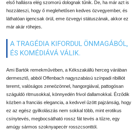
első hallásra elég szomorú dolognak tűnik. De, ha már azt is
hozzáteszi, hogy ő meglehetősen kedves özvegyember, és
láthatóan igencsak örül, eme özvegyi státuszának, akkor ez
már akár röhejes.
A TRAGÉDIA KIFORDUL ÖNMAGÁBÓL,
ÉS KOMÉDIÁVÁ VÁLIK.
Ami Bartók remekművében, a Kékszakállú herceg várában
dermesztő, abból Offenbach nagyszabású színpadi ribilliót
teremt, valóságos zeneözönnel, hangorgiával, pattogósan
száguldó ritmusokkal, könnyedén frivol dallamokkal. Érződik
közben a franciás elegancia, a kedvvel űzött pajzánság, hogy
ez az egész gyilkolászás nem sokkal több, mint erotikus
csínytevés, megbocsátható rossz fát tevés a tűzre, egy
amúgy sármos szoknyapecér rosszcsonttól.