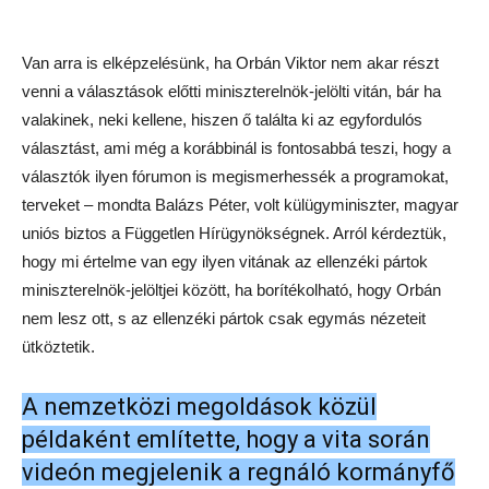
videón megjelenik a regnáló kormányfő
programja, amelyre a jelen lévő
résztvevők reagálnak.
Felvetésünkre, hogy a Fidesznek immár hagyományosan
nincs is választási programja, Balázs megjegyezte, hogy
legutóbb az volt, hogy „Folytatjuk” – tehát ezt lehet alapul
venni, illetve bejátszani azt, amit kormányon csinálnak. Holoda
Attila, a második Orbán kormány energetikai államtitkára
mindehhez hozzátette: már csak azért is érdekében állna
Orbánnak részt vennie a majdani miniszterelnök-jelölti vitán,
mert gyakran változtatja a véleményét, s ha a régit vágnák be,
nem biztos, hogy az az aktuális álláspontja lenne. Bárándy
Péter volt igazságügyminiszter mindehhez azt tette hozzá,
hogy
„A JOG ÉS A TÁRSADALOM IS TUDJA