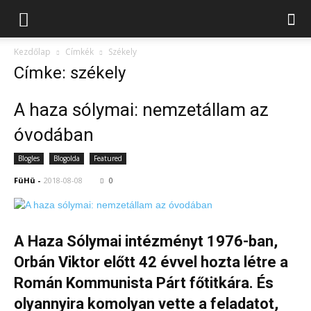
Kezdőlap
Címkék
Székely
Címke: székely
A haza sólymai: nemzetállam az
óvodában
Blogles
Blogolda
Featured
FüHü
-
2018-08-08
0
A Haza Sólymai intézményt 1976-ban,
Orbán Viktor előtt 42 évvel hozta létre a
Román Kommunista Párt főtitkára. És
olyannyira komolyan vette a feladatot,