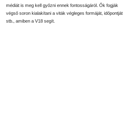
AKIK OTT LÁTHATÓK, EGY
KIVÉTELLEL: SOROS HELYETT
ORBÁN.
A sajtóbeszélgetés fő témáját ugyan a választási vita adta, ám
több más fontos kérdés is szóba került. Bejelentették, hogy
megalakult a V18 tanács (mint a most
elindult honlapon
látható, tagjai: Nahalka István oktatási szakértő, Kajdi József
jogász, volt államtitkár, Somogyvári István jogtudós, volt
államtitkár, Nagy Zoltán közgazdász, volt államtitkár és Érsek
Ákos jogi szakközgazdász), elkészültek az arculati elemek,
elindult a honlap, gyarapodott a kapcsolati háló. Ugyanakkor a
cél nem változott: „Legyünk többen”, vegyenek részt minél
többen a választásokon. És nem változott programjuk sem
(az a bizonyos 8 pont, amelyeket a cikk végén közlünk).
S továbbra is kitartanak amellett, hogy miután a körzetekben