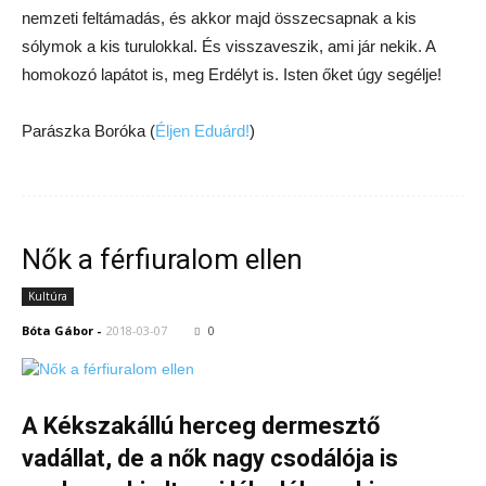
nemzeti feltámadás, és akkor majd összecsapnak a kis
sólymok a kis turulokkal. És visszaveszik, ami jár nekik. A
homokozó lapátot is, meg Erdélyt is. Isten őket úgy segélje!
Parászka Boróka (
Éljen Eduárd!
)
Nők a férfiuralom ellen
Kultúra
Bóta Gábor
-
2018-03-07
0
A Kékszakállú herceg dermesztő
vadállat, de a nők nagy csodálója is