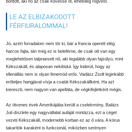
bontott, aki nő az csak kövesse őt, lehetőleg rögvest.
LE AZ ELBIZAKODOTT
FÉRFIURALOMMAL!
Jó, azért forradalom nem tör ki, bár a francia operett elég
harcos fajta, tán még ez is beleférne, de csak ott van egy
meglehetősen talpraesett nő, aki legalább olyan fajsúlyú, mint
Kékszakáll, és alaposan nekilódul. Így kiderül, hogy az
ellenállás nem is olyan fenemód erős. Vadász Zsolt leginkább
erőteljes hangjával vívja a csatát Kékszakállként. Ha azt
kiereszti, nem nagyon van apelláta, de végkifejletként mégis.
Az ötvenes évek Amerikájába került a cselekmény, Balázs
Juli díszlete egy nagyvállalat auláját mintázza, ezt a céget
vezeti Kékszakáll, modernebb korban ez az ő vára. A kórus
takarítók karaként is funkcionál, miközben serényen