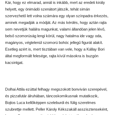
Kár, hogy ez elmarad, annál is inkább, mert az eredeti király
helyett, egy önimádó szenátort játszik, tehát simán
szervezhető lett volna számára egy olyan színpadra érkezés,
aminek megadják a módját. Az más kérdés, hogy aztán rajta
sem nevetjük halálra magunkat, valami állandóan jelen lévő,
belső szomorúság lengi körül, nagy hatalma ide vagy oda,
magányos, végtelenül szomorú bohóc jellegű figurát alakít.
Esetleg azért is, mert tisztában van vele, hogy a Kállay Bori
által megformált felesége, rajta kívül másokra is buzgón
kacsintgat.
Dolhai Attila ezúttal felhagy megszokott bonviván szerepével,
és pizzafutár álruhában, táncoskomikusnak mutatkozik,
Bojtos Luca kellőképpen szeleburdi és fülig szerelmes
szubrettje mellett. Peller Károly Kékszakáll asszisztenseként,