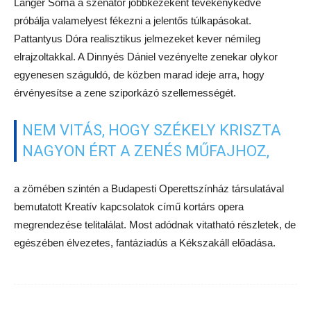
Langer Soma a szenátor jobbkezeként tevékenykedve
próbálja valamelyest fékezni a jelentős túlkapásokat.
Pattantyus Dóra realisztikus jelmezeket kever némileg
elrajzoltakkal. A Dinnyés Dániel vezényelte zenekar olykor
egyenesen száguldó, de közben marad ideje arra, hogy
érvényesítse a zene sziporkázó szellemességét.
NEM VITÁS, HOGY SZÉKELY KRISZTA
NAGYON ÉRT A ZENÉS MŰFAJHOZ,
a zömében szintén a Budapesti Operettszínház társulatával
bemutatott Kreatív kapcsolatok című kortárs opera
megrendezése telitalálat. Most adódnak vitatható részletek, de
egészében élvezetes, fantáziadús a Kékszakáll előadása.