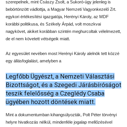
szerepelnek, mint Császy Zsolt, a Sukoró-ügy jelenleg is
bebörtönzött vádlottja, a Magyar Nemzeti Vagyonkezelő Zrt.
egykori értékesítési igazgatója, Herényi Károly, az MDF
korábbi politikusa, és Székely Árpád, volt moszkvai
nagykövet, akiket korábban szintén meghurcoltak vélelmezett,
de el nem követett vétségeik miatt.
Az egyesület nevében most Herényi Károly alelnök tett közzé
egy állásfoglalást, amelyben a
Legfőbb Ügyészt, a Nemzeti Választási
Bizottságot, és a Szegedi Járásbíróságot
teszik felelősség a Czeglédy Csaba
ügyében hozott döntések miatt.
Mint a dokumentumban kihangsúlyozták, Polt Péter törvényi
helyre hivatkozás nélkül, mindenféle jogalap mellőzésével