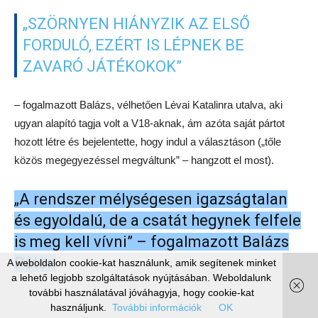
határellenőrzés erősítéséért és a nemzetközi terrorizmus
ellen;
valamint segíteni kell a határainkon túl élő és dolgozó
magyarokat, hogy ne érhesse őket hátrány.
„Tisztelt” „miniszterelnök” „úr”
Itthon
Vélemény
FüHü
-
2018-01-12
0
Ezzel a címmel jelent meg Kustán
Magyari Attila jegyzete a kolozsvári
A weboldalon cookie-kat használunk, amik segítenek minket
Maszol-ban, a román miniszterelnök
a lehető legjobb szolgáltatások nyújtásában. Weboldalunk
további használatával jóváhagyja, hogy cookie-kat
székelyeket fenyegető nyilatkozata
használjunk.
További információk
OK