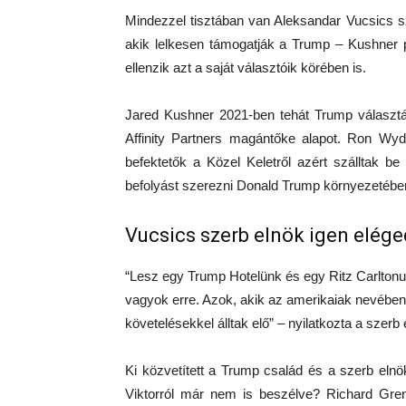
Mindezzel tisztában van Aleksandar Vucsics s
akik lelkesen támogatják a Trump – Kushner 
ellenzik azt a saját választóik körében is.
Jared Kushner 2021-ben tehát Trump választá
Affinity Partners magántőke alapot. Ron Wyd
befektetők a Közel Keletről azért szálltak b
befolyást szerezni Donald Trump környezetébe
Vucsics szerb elnök igen elége
“Lesz egy Trump Hotelünk és egy Ritz Carlt
vagyok erre. Azok, akik az amerikaiak nevében
követelésekkel álltak elő” – nyilatkozta a szerb
Ki közvetített a Trump család és a szerb elnök
Viktorról már nem is beszélve? Richard Grenel