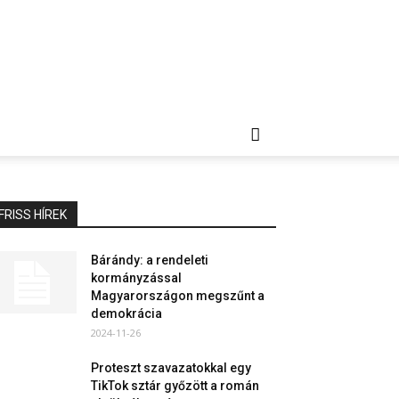
FRISS HÍREK
Bárándy: a rendeleti
kormányzással
Magyarországon megszűnt a
demokrácia
2024-11-26
Proteszt szavazatokkal egy
TikTok sztár győzött a román