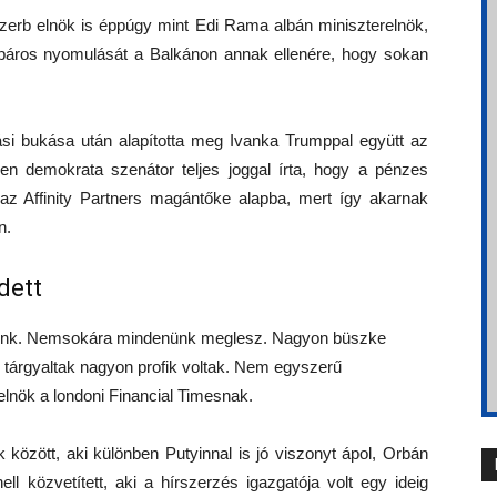
zerb elnök is éppúgy mint Edi Rama albán miniszterelnök,
páros nyomulását a Balkánon annak ellenére, hogy sokan
si bukása után alapította meg Ivanka Trumppal együtt az
en demokrata szenátor teljes joggal írta, hogy a pénzes
e az Affinity Partners magántőke alapba, mert így akarnak
n.
dett
onunk. Nemsokára mindenünk meglesz. Nagyon büszke
 tárgyaltak nagyon profik voltak. Nem egyszerű
 elnök a londoni Financial Timesnak.
 között, aki különben Putyinnal is jó viszonyt ápol, Orbán
l közvetített, aki a hírszerzés igazgatója volt egy ideig