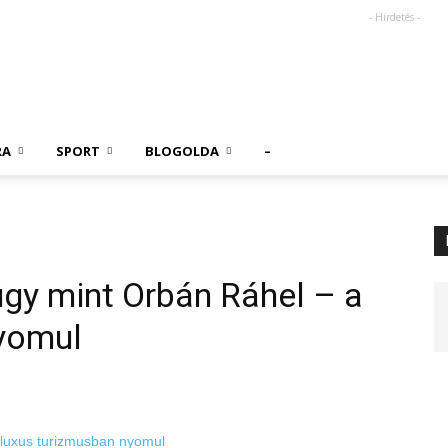
- Hirdetés -
RA
SPORT
BLOGOLDA
–
gy mint Orbán Ráhel – a
nyomul