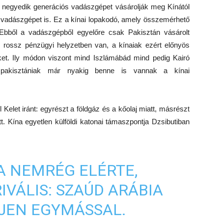
a negyedik generációs vadászgépet vásárolják meg Kínától
vadászgépet is. Ez a kínai lopakodó, amely összemérhető
 Ebből a vadászgépből egyelőre csak Pakisztán vásárolt
 rossz pénzügyi helyzetben van, a kínaiak ezért előnyös
et. Ily módon viszont mind Iszlámábád mind pedig Kairó
A pakisztániak már nyakig benne is vannak a kínai
Kelet iránt: egyrészt a földgáz és a kőolaj miatt, másrészt
tt. Kína egyetlen külföldi katonai támaszpontja Dzsibutiban
A NEMRÉG ELÉRTE,
IVÁLIS: SZAÚD ARÁBIA
JEN EGYMÁSSAL.