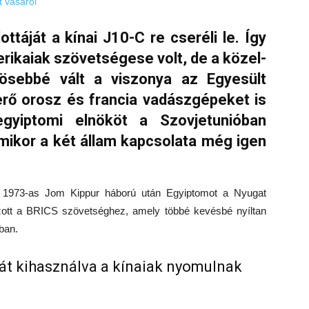
ttáját a kínai J10-C re cseréli le. Így
erikaiak szövetségese volt, de a közel-
vösebbé vált a viszonya az Egyesült
erő orosz és francia vadászgépeket is
egyiptomi elnököt a Szovjetunióban
mikor a két állam kapcsolata még igen
 az 1973-as Jom Kippur háború után Egyiptomot a Nyugat
kozott a BRICS szövetséghez, amely többé kevésbé nyíltan
ban.
át kihasználva a kínaiak nyomulnak