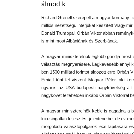
álmodik
Richard Grenell szerepelt a magyar kormány fize
milliós nézettségű interjúkat készített Vlagyim
Donald Trumppal. Orbán Viktor abban reményked
is mint most Albániának és Szerbiának.
A magyar miniszterelnök legfőbb gondja most a
választás megnyerésére. Legkevesebb ennyi ke
ben 1500 milliárd forintot áldozott erre Orbán V
Emiatt tűnt fel viszont Magyar Péter, aki ko
ugyanis az USA budapesti nagykövetség áll
nagykövet feltehetően inkább Orbán Viktorral b
A magyar miniszterelnök keble is dagadna a bü
luxusingatlan fejlesztést jelentene be, de ez m
morgolódó választópolgárok lecsillapítására 