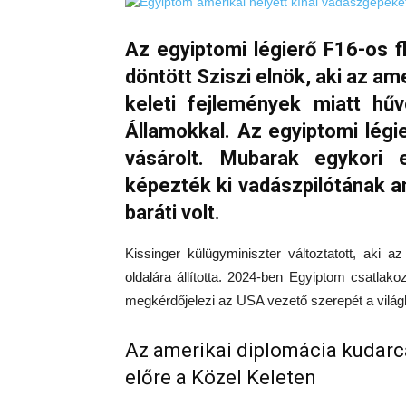
Az egyiptomi légierő F16-os flo
döntött Sziszi elnök, aki az am
keleti fejlemények miatt hű
Államokkal. Az egyiptomi légi
vásárolt. Mubarak egykori 
képezték ki vadászpilótának a
baráti volt.
Kissinger külügyminiszter változtatott, aki
oldalára állította. 2024-ben Egyiptom csatla
megkérdőjelezi az USA vezető szerepét a világ
Az amerikai diplomácia kudarc
előre a Közel Keleten