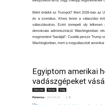
elképzelése arról, hogy miképp segíthetnének 
Miért érdekli ez Trumpot? Mert 2026-ban az U
és a szenátus. Kínos lenne a választási évb
választásokon. Ezért ünnepelt oly lelkese
demokrata adminisztráció Washingtonban el
megmenteni “barátját”. Csodát persze Trump s
Washingtonban, mert a megválasztott amerikai e
Egyiptom amerikai he
vadászgépeket vásá
Featured
Fontos
Világ
Polonius
-
2024-09-20
0