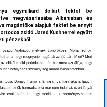
ya egymilliárd dollárt fektet be
letve megvásárlásába Albániában és
va magántőke alapjuk fektet be ennyit
z ortodox zsidó Jared Kushnerrel együtt
eti pénzekből.
 Szaúd Arábiából, melynek trónörököse, Mohamed bin
ltött arra, hogy megnyerje magának az ifjú párt. Miért? Mert
az előző elnöki periódusban, és bár most azt állítja, hogy
gy is igen befolyásos személyiség marad Washingtonban.
 tudja: Donald Trump a lányára, Ivankara akarja hagyni
lasztott elnök harmadszorra már nem indulhat, ezért lányát
 Már csak azért is, hogy senki se kezdeményezhessen