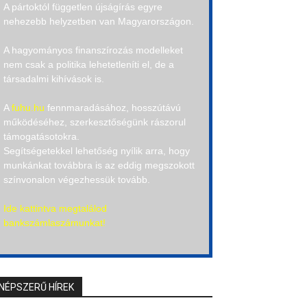
A pártoktól független újságírás egyre
nehezebb helyzetben van Magyarországon.
A hagyományos finanszírozás modelleket
nem csak a politika lehetetleníti el, de a
társadalmi kihívások is.
A
fuhu.hu
fennmaradásához, hosszútávú
működéséhez, szerkesztőségünk rászorul
támogatásotokra.
Segítségetekkel lehetőség nyílik arra, hogy
munkánkat továbbra is az eddig megszokott
színvonalon végezhessük tovább.
Ide kattintva megtalálod
bankszámlaszámunkat!
NÉPSZERŰ HÍREK