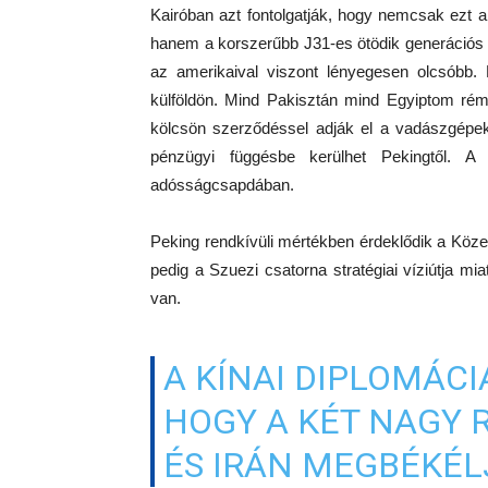
Kairóban azt fontolgatják, hogy nemcsak ezt 
hanem a korszerűbb J31-es ötödik generációs 
az amerikaival viszont lényegesen olcsóbb.
külföldön. Mind Pakisztán mind Egyiptom rém
kölcsön szerződéssel adják el a vadászgépek
pénzügyi függésbe kerülhet Pekingtől. 
adósságcsapdában.
Peking rendkívüli mértékben érdeklődik a Közel 
pedig a Szuezi csatorna stratégiai víziútja mia
van.
A KÍNAI DIPLOMÁCI
HOGY A KÉT NAGY R
ÉS IRÁN MEGBÉKÉL