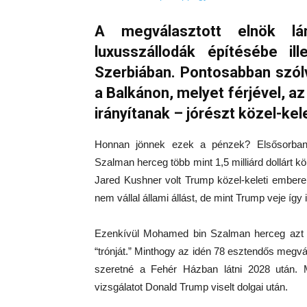
A megválasztott elnök lán
luxusszállodák építésébe il
Szerbiában. Pontosabban szól
a Balkánon, melyet férjével, a
irányítanak – jórészt közel-kel
Honnan jönnek ezek a pénzek? Elsősorban
Szalman herceg több mint 1,5 milliárd dollárt kö
Jared Kushner volt Trump közel-keleti embere 
nem vállal állami állást, de mint Trump veje í
Ezenkívül Mohamed bin Szalman herceg azt is
“trónját.” Minthogy az idén 78 esztendős megvá
szeretné a Fehér Házban látni 2028 után.
vizsgálatot Donald Trump viselt dolgai után.