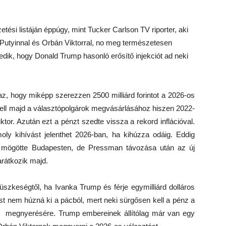
tési listáján éppúgy, mint Tucker Carlson TV riporter, aki
ir Putyinnal és Orbán Viktorral, no meg természetesen
ik, hogy Donald Trump hasonló erősítő injekciót ad neki
z, hogy miképp szerezzen 2500 milliárd forintot a 2026-os
ll majd a választópolgárok megvásárlásához hiszen 2022-
iktor. Azután ezt a pénzt szedte vissza a rekord inflációval.
moly kihívást jelenthet 2026-ban, ha kihúzza odáig. Eddig
t mögötte Budapesten, de Pressman távozása után az új
arátkozik majd.
szkeségtől, ha Ivanka Trump és férje egymilliárd dolláros
ost nem húzná ki a pácból, mert neki sürgősen kell a pénz a
és megnyerésére. Trump embereinek állítólag már van egy