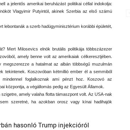
 a jelentős amerikai beruházást politikai céllal indokolja:
elnököt Vlagyimir Putyintól, akinek Szerbia az első számú
rt lebontanák a szerb hadügyminisztérium korábbi épületét,
t? Mert Milosevics elnök brutális politikája többszázezer
zovóból, amely benne volt az amerikaiak célkeresztjében.
ogy megszerezze a hatalmat az albán többségű muzulmán
ek tekintenek. Koszovóban kétmillió ember él a semmiből
e mindennel foglalkoznak ami pénzt hoz. Koszovó az
pai központja, a végállomás pedig az Egyesült Államok.
 szigetre, amely valaha flotta támaszpont volt. Az USA-nak
t sem szeretné, ha azokban orosz vagy kínai hadihajók
Orbán hasonló Trump injekcióról