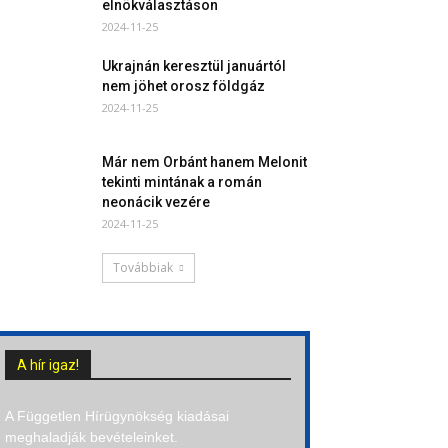
elnökválasztáson
2024-11-25
Ukrajnán keresztül januártól
nem jöhet orosz földgáz
2024-11-25
Már nem Orbánt hanem Melonit
tekinti mintának a román
neonácik vezére
2024-11-25
Továbbiak
A hír igaz!
A Független Hírügynökség kiadásai
meghaladják bevételeinket.