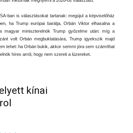
Orbán Viktornak megnyerni a 2026-os választást.
SA-ban is választásokat tartanak: megújul a képviselőház
en, ha Trump európai barátja, Orbán Viktor elhasalna a
n a magyar miniszterelnök Trump győzelme után: míg a
szánt volt Orbán megbuktatására, Trump igyekszik majd
em tehet: ha Orbán bukik, akkor semmi jóra sem számíthat
lnök híres arról, hogy nem szereti a lúzereket.
lyett kínai
rol