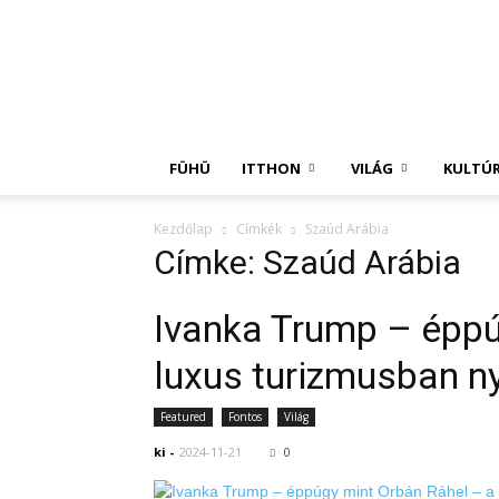
Független
Hírügynökség
FÜHÜ
ITTHON
VILÁG
KULTÚ
Kezdőlap
Címkék
Szaúd Arábia
Címke: Szaúd Arábia
Ivanka Trump – éppú
luxus turizmusban 
Featured
Fontos
Világ
ki
-
2024-11-21
0