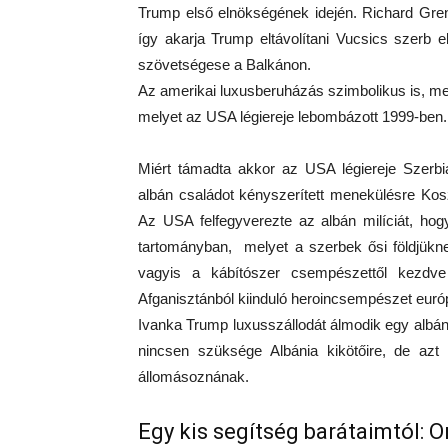
Trump első elnökségének idején. Richard Grenell
így akarja Trump eltávolítani Vucsics szerb 
szövetségese a Balkánon.
Az amerikai luxusberuházás szimbolikus is, me
melyet az USA légiereje lebombázott 1999-ben.
Miért támadta akkor az USA légiereje Szerbiá
albán családot kényszerített menekülésre Kos
Az USA felfegyverezte az albán milíciát, h
tartományban, melyet a szerbek ősi földjükn
vagyis a kábítószer csempészettől kezdv
Afganisztánból kiinduló heroincsempészet euró
Ivanka Trump luxusszállodát álmodik egy albán
nincsen szüksége Albánia kikötőire, de az
állomásoznának.
Egy kis segítség barátaimtól: 