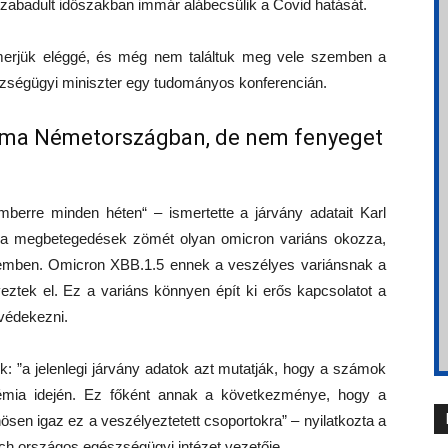
szabadult időszakban immár alábecsülik a Covid hatását.
merjük eléggé, és még nem találtuk meg vele szemben a
zségügyi miniszter egy tudományos konferencián.
záma Németországban, de nem fenyeget
berre minden héten“ – ismertette a járvány adatait Karl
 a megbetegedések zömét olyan omicron variáns okozza,
szemben. Omicron XBB.1.5 ennek a veszélyes variánsnak a
tek el. Ez a variáns könnyen épít ki erős kapcsolatot a
 védekezni.
 ”a jelenlegi járvány adatok azt mutatják, hogy a számok
émia idején. Ez főként annak a következménye, hogy a
ösen igaz ez a veszélyeztetett csoportokra” – nyilatkozta a
h országos egészségügyi intézet vezetője.