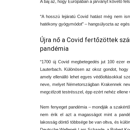
A baj az, hogy Európában a járványt követő fel
“A hosszú lejáratú Covid hatást még nem is
hatékony gyógymódot” – hangsúlyozta az egés
Újra nő a Covid fertőzöttek s
pandémia
“1700 új Covid megbetegedés jut 100 ezer em
Lauterbach. Különösen az okoz gondot, hogy
amely ellenálló lehet egyes védőoltásokkal 
neve, melyet Németországban Krakennek nevez
megcélzott testrésszel, épp ezért nehéz ellene
Nem fenyeget pandémia – mondják a szakértők:
nem érik el azt a magasságot mint a pand
lakosság döntő többsége be van oltva, és külön
Deutsche Wellenek Lars Schaade, a Robert Koc