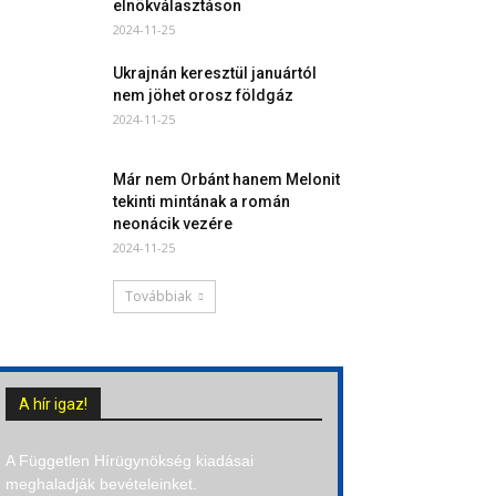
elnökválasztáson
2024-11-25
Ukrajnán keresztül januártól
nem jöhet orosz földgáz
2024-11-25
Már nem Orbánt hanem Melonit
tekinti mintának a román
neonácik vezére
2024-11-25
Továbbiak
A hír igaz!
A Független Hírügynökség kiadásai
meghaladják bevételeinket.