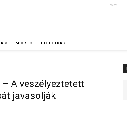
- Hirdetés -
RA
SPORT
BLOGOLDA
–
 – A veszélyeztetett
át javasolják