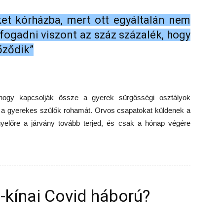
t kórházba, mert ott egyáltalán nem
 fogadni viszont az száz százalék, hogy
őződik”
, hogy kapcsolják össze a gyerek sürgősségi osztályok
k a gyerekes szülők rohamát. Orvos csapatokat küldenek a
gyelőre a járvány tovább terjed, és csak a hónap végére
i-kínai Covid háború?