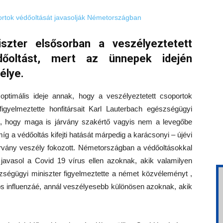
zter elsősorban a veszélyeztetett
dőoltást, mert az ünnepek idején
élye.
ptimális ideje annak, hogy a veszélyeztetett csoportok
igyelmeztette honfitársait Karl Lauterbach egészségügyi
tni, hogy maga is járvány szakértő vagyis nem a levegőbe
amíg a védőoltás kifejti hatását márpedig a karácsonyi – újévi
járvány veszély fokozott. Németországban a védőoltásokkal
 javasol a Covid 19 vírus ellen azoknak, akik valamilyen
szségügyi miniszter figyelmeztette a német közvéleményt ,
 influenzáé, annál veszélyesebb különösen azoknak, akik