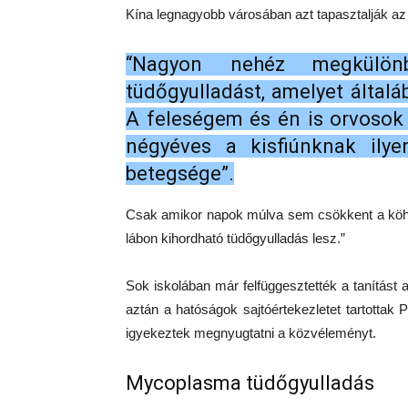
Kína legnagyobb városában azt tapasztalják az
“Nagyon nehéz megkülönb
tüdőgyulladást, amelyet által
A feleségem és én is orvosok
négyéves a kisfiúnknak ilye
betegsége”.
Csak amikor napok múlva sem csökkent a köhö
lábon kihordható tüdőgyulladás lesz.”
Sok iskolában már felfüggesztették a tanítást 
aztán a hatóságok sajtóértekezletet tartottak
igyekeztek megnyugtatni a közvéleményt.
Mycoplasma tüdőgyulladás