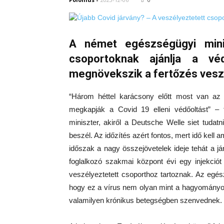
A német egészségügyi minis
csoportoknak ajánlja a vé
megnövekszik a fertőzés vesz
“Három héttel karácsony előtt most van az o
megkapják a Covid 19 elleni védőoltást” – f
miniszter, akiről a Deutsche Welle siet tuda
beszél. Az időzítés azért fontos, mert idő kell 
időszak a nagy összejövetelek ideje tehát a 
foglalkozó szakmai központ évi egy injekciót
veszélyeztetett csoporthoz tartoznak. Az egé
hogy ez a vírus nem olyan mint a hagyományos
valamilyen krónikus betegségben szenvednek.