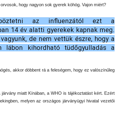
 orvosok, hogy nagyon sok gyerek köhög. Vajon miért?
öztetni az influenzától ezt a
ában 14 év alatti gyerekek kapnak meg.
 vagyunk, de nem vettük észre, hogy a
n lábon kihordható tüdőgyulladás a
gés, akkor döbbent rá a feleségem, hogy ez valószínűleg
a járvány miatt Kínában, a WHO is tájékoztatást kért. Ezért
 Pekingben, melyen az országos járványügyi hivatal vezetői