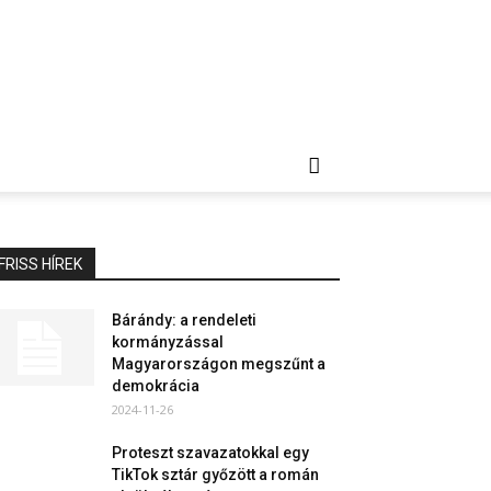
FRISS HÍREK
Bárándy: a rendeleti
kormányzással
Magyarországon megszűnt a
demokrácia
2024-11-26
Proteszt szavazatokkal egy
TikTok sztár győzött a román