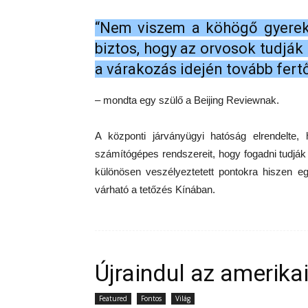
“Nem viszem a köhögő gyereke
biztos, hogy az orvosok tudják
a várakozás idején tovább fert
– mondta egy szülő a Beijing Reviewnak.
A központi járványügyi hatóság elrendelte
számítógépes rendszereit, hogy fogadni tudjá
különösen veszélyeztetett pontokra hiszen e
várható a tetőzés Kínában.
Újraindul az amerika
Featured
Fontos
Világ