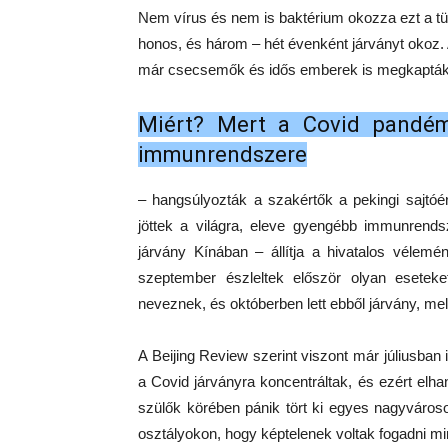
Nem vírus és nem is baktérium okozza ezt a 
honos, és három – hét évenként járványt okoz. A
már csecsemők és idős emberek is megkapták 
Miért? Mert a Covid pandém
immunrendszere
– hangsúlyozták a szakértők a pekingi sajtóé
jöttek a világra, eleve gyengébb immunrend
járvány Kínában – állítja a hivatalos vélemé
szeptember észleltek először olyan eseteke
neveznek, és októberben lett ebből járvány, m
A Beijing Review szerint viszont már júliusban
a Covid járványra koncentráltak, és ezért elhan
szülők körében pánik tört ki egyes nagyváros
osztályokon, hogy képtelenek voltak fogadni mi