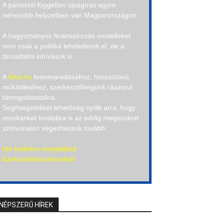
A pártoktól független újságírás egyre
nehezebb helyzetben van Magyarországon.
A hagyományos finanszírozás modelleket
nem csak a politika lehetetleníti el, de a
társadalmi kihívások is.
A
fuhu.hu
fennmaradásához, hosszútávú
működéséhez, szerkesztőségünk rászorul
támogatásotokra.
Segítségetekkel lehetőség nyílik arra, hogy
munkánkat továbbra is az eddig megszokott
színvonalon végezhessük tovább.
Ide kattintva megtalálod
bankszámlaszámunkat!
NÉPSZERŰ HÍREK