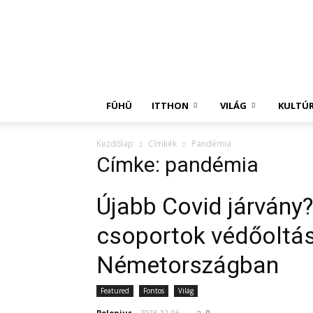
Független
Hírügynökség
FÜHÜ
ITTHON
VILÁG
KULTÚ
Kezdőlap
Címkék
Pandémia
Címke: pandémia
Újabb Covid járvány?
csoportok védőoltás
Németországban
Featured
Fontos
Világ
Polonius
-
2023-12-06
0