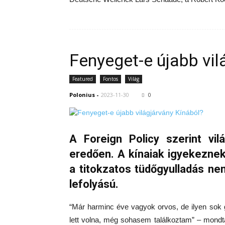
Fenyeget-e újabb vil
Featured
Fontos
Világ
Polonius
-
2023-11-30
0
A Foreign Policy szerint vil
eredően. A kínaiak igyekezne
a titokzatos tüdőgyulladás nem
lefolyású.
“Már harminc éve vagyok orvos, de ilyen sok 
lett volna, még sohasem találkoztam” – mond