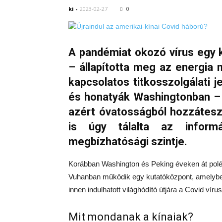
ki
-
2023-02-27
0
A pandémiat okozó vírus egy k
– állapította meg az energia
kapcsolatos titkosszolgálati
és honatyák Washingtonban – 
azért óvatosságból hozzátesz
is úgy tálalta az inform
megbízhatósági szintje.
Korábban Washington és Peking éveken át polémiá
Vuhanban működik egy kutatóközpont, amelyben a
innen indulhatott világhódító útjára a Covid vírus
Mit mondanak a kínaiak?