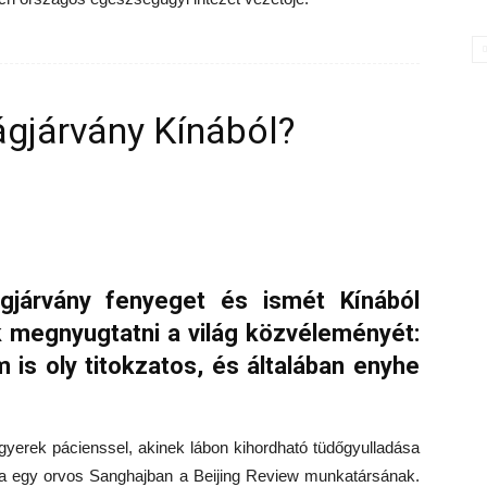
ágjárvány Kínából?
ágjárvány fenyeget és ismét Kínából
k megnyugtatni a világ közvéleményét:
 is oly titokzatos, és általában enyhe
gyerek pácienssel, akinek lábon kihordható tüdőgyulladása
ta egy orvos Sanghajban a Beijing Review munkatársának.