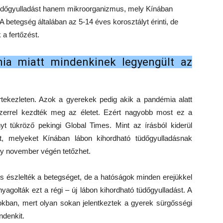
tüdőgyulladást hanem mikroorganizmus, mely Kínában
 betegség általában az 5-14 éves korosztályt érinti, de
a fertőzést.
ia miatt mindenkinek legyengült az
rtekezleten. Azok a gyerekek pedig akik a pandémia alatt
szerrel kezdték meg az életet. Ezért nagyobb most ez a
nyt tükröző pekingi Global Times. Mint az írásból kiderül
t, melyeket Kínában lábon kihordható tüdőgyulladásnak
ely november végén tetőzhet.
 is észlelték a betegséget, de a hatóságok minden erejükkel
yagolták ezt a régi – új lábon kihordható tüdőgyulladást. A
okban, mert olyan sokan jelentkeztek a gyerek sürgősségi
ndenkit.