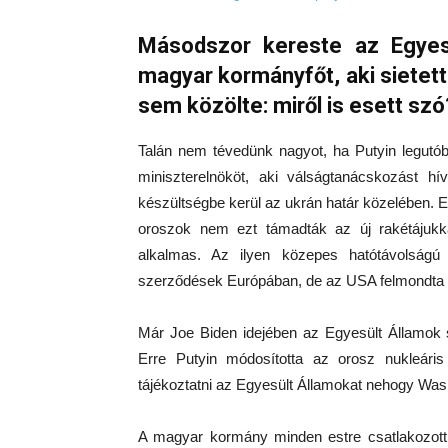
Másodszor kereste az Egyes
magyar kormányfőt, aki sietett 
sem közölte: miről is esett szó
Talán nem tévedünk nagyot, ha Putyin legutó
miniszterelnököt, aki válságtanácskozást hí
készültségbe kerül az ukrán határ közelében. Ez
oroszok nem ezt támadták az új rakétájukkal
alkalmas. Az ilyen közepes hatótávolságú 
szerződések Európában, de az USA felmondta 
Már Joe Biden idejében az Egyesült Államok st
Erre Putyin módosította az orosz nukleáris d
tájékoztatni az Egyesült Államokat nehogy Wash
A magyar kormány minden estre csatlakozott