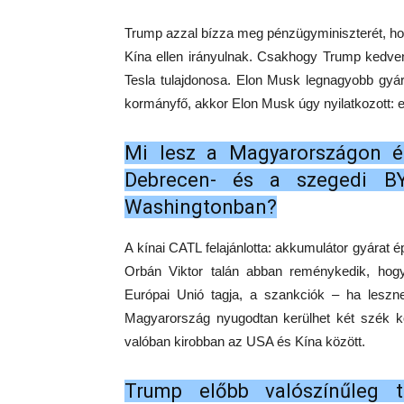
Trump azzal bízza meg pénzügyminiszterét, ho
Kína ellen irányulnak. Csakhogy Trump kedvenc
Tesla tulajdonosa. Elon Musk legnagyobb gyár
kormányfő, akkor Elon Musk úgy nyilatkozott: 
Mi lesz a Magyarországon é
Debrecen- és a szegedi BY
Washingtonban?
A kínai CATL felajánlotta: akkumulátor gyárat 
Orbán Viktor talán abban reménykedik, hog
Európai Unió tagja, a szankciók – ha leszne
Magyarország nyugodtan kerülhet két szék k
valóban kirobban az USA és Kína között.
Trump előbb valószínűleg t