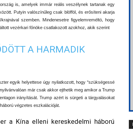
dország is, amelyek immár reális veszélynek tartanak egy
zött. Putyin valószínűleg csak blöfföl, és erősíteni akarja
e Ukrajnával szemben. Mindenesetre figyelemreméltó, hogy
áltott vezérkari főnöke csatlakozott azokhoz, akik szerint
ŐDÖTT A HARMADIK
zter egyik helyettese úgy nyilatkozott, hogy “szükségessé
Ezt nyilvánvalóan már csak akkor ejthetik meg amikor a Trump
entagon irányítását. Trump azért is sürgeti a tárgyalásokat
i háború végzetes eszkalációját.
er a Kína elleni kereskedelmi háború