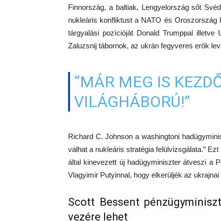
Finnország, a baltiak, Lengyelország sőt Své
nukleáris konfliktust a NATO és Oroszország kö
tárgyalási pozícióját Donald Trumppal illetv
Zaluzsnij tábornok, az ukrán fegyveres erők lev
“MÁR MEG IS KEZD
VILÁGHÁBORÚ!”
Richard C. Johnson a washingtoni hadügyminis
válhat a nukleáris stratégia felülvizsgálata.” 
által kinevezett új hadügyminiszter átveszi a P
Vlagyimir Putyinnal, hogy elkerüljék az ukrajna
Scott Bessent pénzügyminiszt
vezére lehet