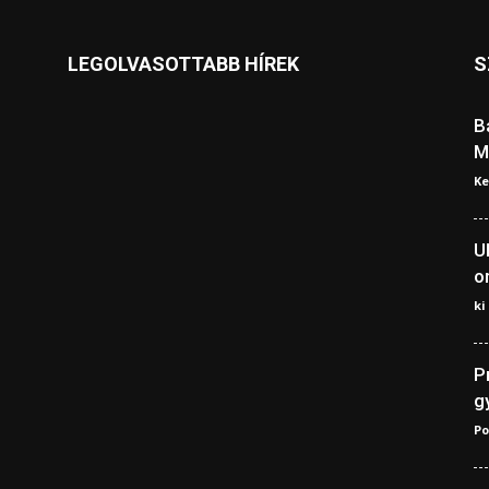
LEGOLVASOTTABB HÍREK
S
B
M
Ke
U
o
ki
P
g
Po