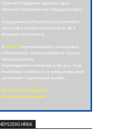
A pártoktól független újságírás egyre
nehezebb helyzetben van Magyarországon.
A hagyományos finanszírozás modelleket
nem csak a politika lehetetleníti el, de a
társadalmi kihívások is.
A
fuhu.hu
fennmaradásához, hosszútávú
működéséhez, szerkesztőségünk rászorul
támogatásotokra.
Segítségetekkel lehetőség nyílik arra, hogy
munkánkat továbbra is az eddig megszokott
színvonalon végezhessük tovább.
Ide kattintva megtalálod
bankszámlaszámunkat!
NÉPSZERŰ HÍREK