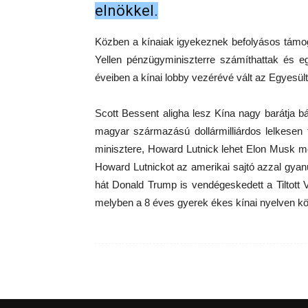
elnökkel.
Közben a kínaiak igyekeznek befolyásos támog
Yellen pénzügyminiszterre számíthattak és eg
éveiben a kínai lobby vezérévé vált az Egyesül
Scott Bessent aligha lesz Kína nagy barátja b
magyar származású dollármilliárdos lelkesen 
minisztere, Howard Lutnick lehet Elon Musk me
Howard Lutnickot az amerikai sajtó azzal gyanú
hát Donald Trump is vendégeskedett a Tiltott 
melyben a 8 éves gyerek ékes kínai nyelven kös