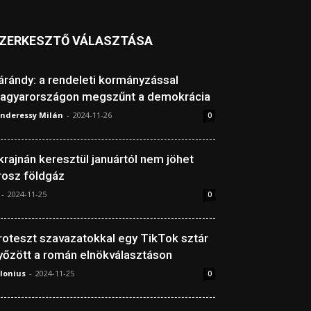
ZERKESZTŐ VÁLASZTÁSA
árándy: a rendeleti kormányzással
agyarországon megszűnt a demokrácia
nderessy Milán
-
2024-11-26
0
krajnán keresztül januártól nem jöhet
rosz földgáz
-
2024-11-25
0
roteszt szavazatokkal egy TikTok sztár
yőzött a román elnökválasztáson
lonius
-
2024-11-25
0