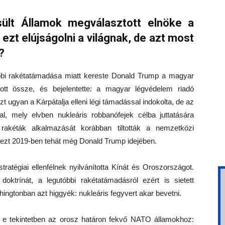
ült Államok megválasztott elnöke a
ezt elújságolni a világnak, de azt most
?
bbi rakétatámadása miatt kereste Donald Trump a magyar
vott össze, és bejelentette: a magyar légvédelem riadó
t ugyan a Kárpátalja elleni légi támadással indokolta, de az
, mely elvben nukleáris robbanófejek célba juttatására
rakéták alkalmazását korábban tiltották a nemzetközi
ezt 2019-ben tehát még Donald Trump idejében.
ratégiai ellenfélnek nyilvánította Kínát és Oroszországot.
oktrínát, a legutóbbi rakétatámadásról ezért is sietett
ingtonban azt higgyék: nukleáris fegyvert akar bevetni.
 e tekintetben az orosz határon fekvő NATO államokhoz: