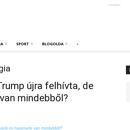
- Hirdetés -
RA
SPORT
BLOGOLDA
–
gia
rump újra felhívta, de
 van mindebből?