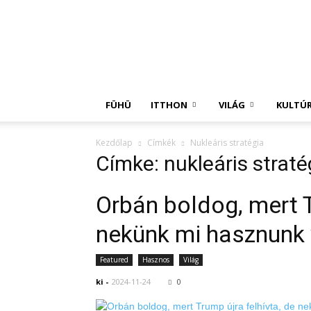
Független
Hírügynökség
FÜHÜ
ITTHON
VILÁG
KULTÚ
Kezdőlap
Címkék
Nukleáris stratégia
Címke: nukleáris straté
Orbán boldog, mert T
nekünk mi hasznunk
Featured
Hasznos
Világ
ki
-
2024-11-24
0