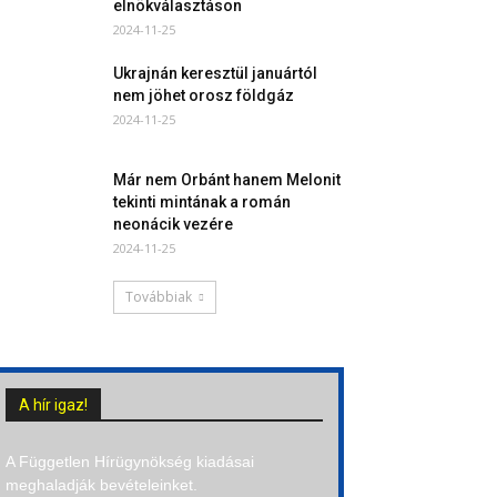
elnökválasztáson
2024-11-25
Ukrajnán keresztül januártól
nem jöhet orosz földgáz
2024-11-25
Már nem Orbánt hanem Melonit
tekinti mintának a román
neonácik vezére
2024-11-25
Továbbiak
A hír igaz!
A Független Hírügynökség kiadásai
meghaladják bevételeinket.