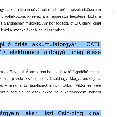
gy alakítsa ki a védővámok rendszerét, melyek elsősorban
 vállalkozója, akire az államapparátus leépítését bízta, a
a Sanghajban működik. Amikor fogadta őt Li Csiang kínai
ellenzi a szankciókat Kínával szemben!
pülő óriási akkumulátorgyár – CATL
D elektromos autógyár megítélése
épít az Egyesült Államokban is – ha lesz rá fogadókészség.
y Trump vele kivételt tesz. Csakhogy Magyarország az
k – mind a 27 tagállamot érintik. Orbán Viktor és vele
özt a pad alá, de csak akkor, ha a kereskedelmi háború
árgyalni akar Hszi Csin-ping kínai