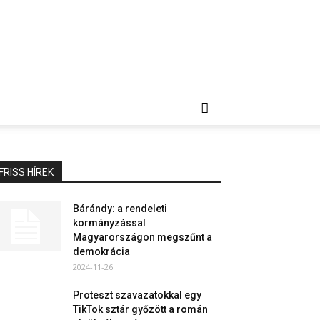
FRISS HÍREK
Bárándy: a rendeleti
kormányzással
Magyarországon megszűnt a
demokrácia
2024-11-26
Proteszt szavazatokkal egy
TikTok sztár győzött a román