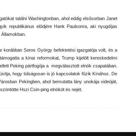
atókat találni Washingtonban, ahol eddig elsősorban Janet
yik republikánus elődjére Hank Paulsonra, aki nyugdíjas
t Államokban.
ár korábban Soros György befektetési igazgatója volt, és a
támogatta a kínai reformokat, Trump kijelölt kereskedelmi
llett Peking pártfogója a megválasztott elnök csapatában.
sítja, hogy túlságosan is jó kapcsolatok fűzik Kínához. De
Városban Pekingben, ahol bemutatta lány unokája videóját,
zöntötte Hszi Csin-ping elnököt és nejét.