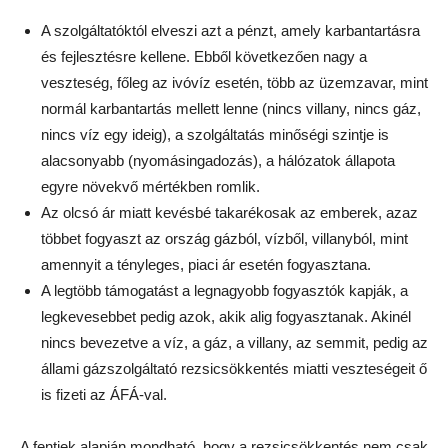
A szolgáltatóktól elveszi azt a pénzt, amely karbantartásra
és fejlesztésre kellene. Ebből következően nagy a
veszteség, főleg az ivóvíz esetén, több az üzemzavar, mint
normál karbantartás mellett lenne (nincs villany, nincs gáz,
nincs víz egy ideig), a szolgáltatás minőségi szintje is
alacsonyabb (nyomásingadozás), a hálózatok állapota
egyre növekvő mértékben romlik.
Az olcsó ár miatt kevésbé takarékosak az emberek, azaz
többet fogyaszt az ország gázból, vízből, villanyból, mint
amennyit a tényleges, piaci ár esetén fogyasztana.
A legtöbb támogatást a legnagyobb fogyasztók kapják, a
legkevesebbet pedig azok, akik alig fogyasztanak. Akinél
nincs bevezetve a víz, a gáz, a villany, az semmit, pedig az
állami gázszolgáltató rezsicsökkentés miatti veszteségeit ő
is fizeti az ÁFÁ-val.
A fentiek alapján mondható, hogy a rezsicsökkentés nem csak