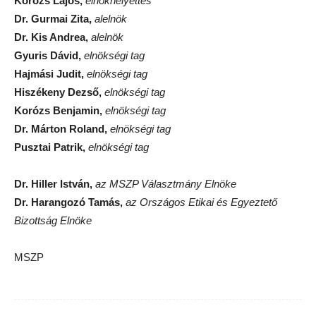
Korózs Lajos,
elnökhelyettes
Dr. Gurmai Zita,
alelnök
Dr. Kis Andrea,
alelnök
Gyuris Dávid,
elnökségi tag
Hajmási Judit,
elnökségi tag
Hiszékeny Dezső,
elnökségi tag
Korózs Benjamin,
elnökségi tag
Dr. Márton Roland,
elnökségi tag
Pusztai Patrik,
elnökségi tag
Dr. Hiller István,
az MSZP Választmány Elnöke
Dr. Harangozó Tamás,
az Országos Etikai és Egyeztető
Bizottság Elnöke
MSZP