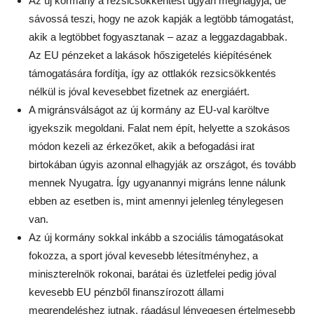
Az új kormány a rezsicsökkentést ugyan meghagyja, de
sávossá teszi, hogy ne azok kapják a legtöbb támogatást,
akik a legtöbbet fogyasztanak – azaz a leggazdagabbak.
Az EU pénzeket a lakások hőszigetelés kiépítésének
támogatására fordítja, így az ottlakók rezsicsökkentés
nélkül is jóval kevesebbet fizetnek az energiáért.
A migránsválságot az új kormány az EU-val karöltve
igyekszik megoldani. Falat nem épít, helyette a szokásos
módon kezeli az érkezőket, akik a befogadási irat
birtokában úgyis azonnal elhagyják az országot, és tovább
mennek Nyugatra. Így ugyanannyi migráns lenne nálunk
ebben az esetben is, mint amennyi jelenleg ténylegesen
van.
Az új kormány sokkal inkább a szociális támogatásokat
fokozza, a sport jóval kevesebb létesítményhez, a
miniszterelnök rokonai, barátai és üzletfelei pedig jóval
kevesebb EU pénzből finanszírozott állami
megrendeléshez jutnak, ráadásul lényegesen értelmesebb