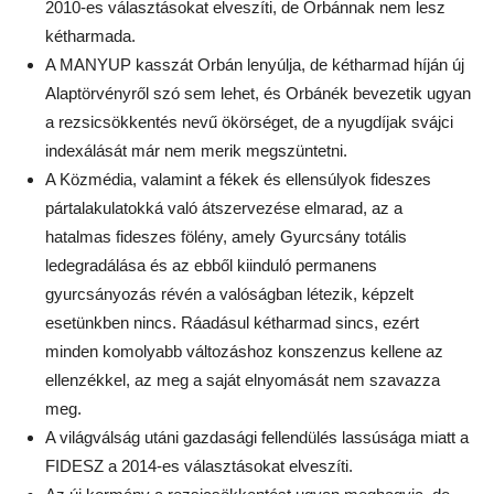
2010-es választásokat elveszíti, de Orbánnak nem lesz
kétharmada.
A MANYUP kasszát Orbán lenyúlja, de kétharmad híján új
Alaptörvényről szó sem lehet, és Orbánék bevezetik ugyan
a rezsicsökkentés nevű ökörséget, de a nyugdíjak svájci
indexálását már nem merik megszüntetni.
A Közmédia, valamint a fékek és ellensúlyok fideszes
pártalakulatokká való átszervezése elmarad, az a
hatalmas fideszes fölény, amely Gyurcsány totális
ledegradálása és az ebből kiinduló permanens
gyurcsányozás révén a valóságban létezik, képzelt
esetünkben nincs. Ráadásul kétharmad sincs, ezért
minden komolyabb változáshoz konszenzus kellene az
ellenzékkel, az meg a saját elnyomását nem szavazza
meg.
A világválság utáni gazdasági fellendülés lassúsága miatt a
FIDESZ a 2014-es választásokat elveszíti.