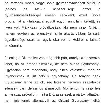
hol tartanak most), vagy Botka gyurcsánytalanított MSZP-je
(sajnos az MSZP népszerűsége ezzel a
gyurcsánynélküliséggel erősen csökkent, ezért Botka
programját a kitalálójával együtt együtt annullálni kellett), és
ilyen volt Márki-Zay próbálkozása, aki nem csak Orbánt,
hanem egyben az ellenzéket is le akarta váltani (a saját
ügyetlensége csak az egyik oka volt a Holdról is látható
bukásnak).
Jelenleg a DK mellett van még több párt, amelyekre szavazni
lehet, ha az ember ellenzéki, de nem akarja Gyurcsányt.
Egyáltalán nem mondható, hogy nincs választék, még az
ínyenceknek is jut belőlük egynehány. Ha tényleg csak
Gyurcsány lenne az ok, rég létezne negyven százalékos
ellenzéki párt, de sajnos a második Momentum is csak fele
annyi szavazóval bír, mint a DK, azaz ezek a pártok láthatóan
nem jelentenek alternatívát az Orbánt Gyurcsány nélkül