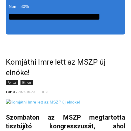
Nem
80%
Komjáthi Imre lett az MSZP új
elnöke!
Fontos
Itthon
FüHü
-
2024-10-20
0
Szombaton az MSZP megtartotta
tisztújító kongresszusát, ahol