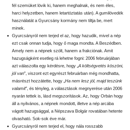
fél szemüket lövik ki, hanem meghalnak, és nem éles,
harci helyzetben, hanem letartóztatás után). A gumilövedék
használatát a Gyurcsány kormány nem tiltja be, mert
minek.
Gyurcsányról nem terjed el az, hogy hazudik, mivel a nép
ezt csak onnan tudja, hogy ő maga mondta. A Beszédben.
Amely nem a népnek szólt, hanem a frakciónak. Amit
hazugságként esetleg rá lehetne fogni: 2006 februárjában
azt válaszolta egy kérdésre, hogy „
A költségvetés köszöni,
jól van
”, viszont ezt egyrészt februárban még mondhatta,
másrészt hozzátette, hogy „
Ha nem lesz jól, majd teszünk
valamit
”, és tényleg, a választások megnyerése után 2006
nyarán tettek is, lásd megszorítások. Az, hogy Orbán hogy
áll a nyilvános, a népnek mondott, illetve a nép arcába
vágott hazugsággal, a Népszava Bolgár rovatában hetente
olvasható. Sok-sok éve már.
Gyurcsányról nem terjed el, hogy nála rosszabb