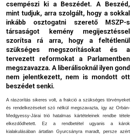
csempészi ki a Beszédet. A Beszéd,
mint tudjuk, arra szolgált, hogy a sokkal
inkább osztogatni szerető MSZP-s
társaságot kemény megijesztéssel
szorítsa rá arra, hogy a feltétlenül
szükséges megszorításokat és a
tervezett reformokat a Parlamentben
megszavazza. A liberálisoknál ilyen gond
nem jelentkezett, nem is mondott ott
beszédet senki.
A rászorítás sikeres volt, a frakció a szükséges törvényeket
és rendelkezéseket szó nélkül megszavazta, így az Orbán-
Medgyessy-Járai trió hatalmas kártételeinek rendbe tétele
elkezdődhetett. Ez a rendbetétel ugyanis a károk
kialakulásában ártatlan Gyurcsányra maradt, persze azért