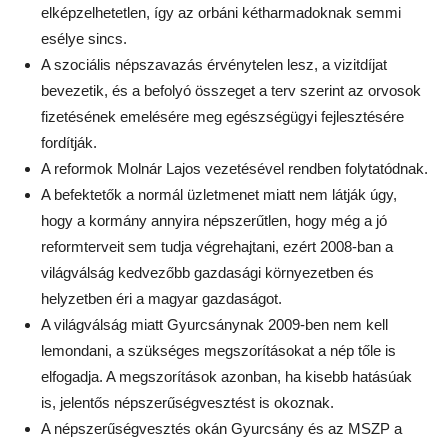
elképzelhetetlen, így az orbáni kétharmadoknak semmi
esélye sincs.
A szociális népszavazás érvénytelen lesz, a vizitdíjat
bevezetik, és a befolyó összeget a terv szerint az orvosok
fizetésének emelésére meg egészségügyi fejlesztésére
fordítják.
A reformok Molnár Lajos vezetésével rendben folytatódnak.
A befektetők a normál üzletmenet miatt nem látják úgy,
hogy a kormány annyira népszerűtlen, hogy még a jó
reformterveit sem tudja végrehajtani, ezért 2008-ban a
világválság kedvezőbb gazdasági környezetben és
helyzetben éri a magyar gazdaságot.
A világválság miatt Gyurcsánynak 2009-ben nem kell
lemondani, a szükséges megszorításokat a nép tőle is
elfogadja. A megszorítások azonban, ha kisebb hatásúak
is, jelentős népszerűségvesztést is okoznak.
A népszerűségvesztés okán Gyurcsány és az MSZP a