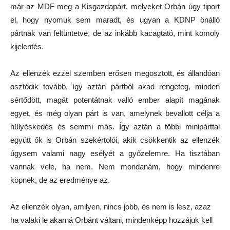
már az MDF meg a Kisgazdapárt, melyeket Orbán úgy tiport
el, hogy nyomuk sem maradt, és ugyan a KDNP önálló
pártnak van feltüntetve, de az inkább kacagtató, mint komoly
kijelentés.
Az ellenzék ezzel szemben erősen megosztott, és állandóan
osztódik tovább, így aztán pártból akad rengeteg, minden
sértődött, magát potentátnak valló ember alapít magának
egyet, és még olyan párt is van, amelynek bevallott célja a
hülyéskedés és semmi más. Így aztán a többi minipárttal
együtt ők is Orbán szekértolói, akik csökkentik az ellenzék
úgysem valami nagy esélyét a győzelemre. Ha tisztában
vannak vele, ha nem. Nem mondanám, hogy mindenre
köpnek, de az eredménye az.
Az ellenzék olyan, amilyen, nincs jobb, és nem is lesz, azaz
ha valaki le akarná Orbánt váltani, mindenképp hozzájuk kell