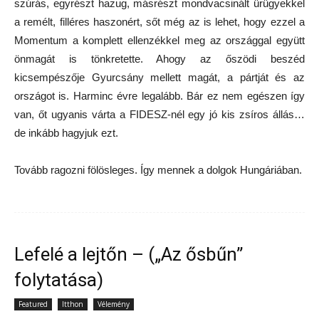
szúrás, egyrészt hazug, másrészt mondvacsinált ürügyekkel
a remélt, filléres haszonért, sőt még az is lehet, hogy ezzel a
Momentum a komplett ellenzékkel meg az országgal együtt
önmagát is tönkretette. Ahogy az őszödi beszéd
kicsempészője Gyurcsány mellett magát, a pártját és az
országot is. Harminc évre legalább. Bár ez nem egészen így
van, őt ugyanis várta a FIDESZ-nél egy jó kis zsíros állás…
de inkább hagyjuk ezt.
Tovább ragozni fölösleges. Így mennek a dolgok Hungáriában.
Lefelé a lejtőn – („Az ősbűn”
folytatása)
Featured
Itthon
Vélemény