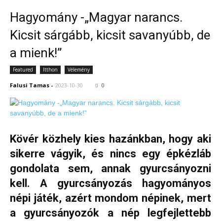
Hagyomány -„Magyar narancs.
Kicsit sárgább, kicsit savanyúbb, de
a mienk!”
Featured
Itthon
Vélemény
Falusi Tamas
-
2023-10-30
0
Kövér közhely kies hazánkban, hogy aki
sikerre vágyik, és nincs egy épkézláb
gondolata sem, annak gyurcsányozni
kell. A gyurcsányozás hagyományos
népi játék, azért mondom népinek, mert
a gyurcsányozók a nép legfejlettebb