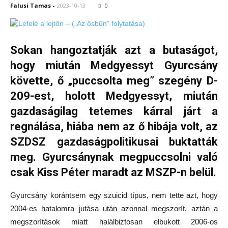
Falusi Tamas
-
2023-10-13
0
Sokan hangoztatják azt a butaságot,
hogy miután Medgyessyt Gyurcsány
követte, ő „puccsolta meg” szegény D-
209-est, holott Medgyessyt, miután
gazdaságilag tetemes kárral járt a
regnálása, hiába nem az ő hibája volt, az
SZDSZ gazdaságpolitikusai buktatták
meg. Gyurcsánynak megpuccsolni való
csak Kiss Péter maradt az MSZP-n belül.
Gyurcsány korántsem egy szuicid típus, nem tette azt, hogy
2004-es hatalomra jutása után azonnal megszorít, aztán a
megszorítások miatt halálbiztosan elbukott 2006-os