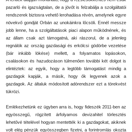
pazarló és igazságtalan, de a jövőt is felzabálja a szolgáltatói
rendszerek biztosra vehető lerohadása révén, amelynek egyre
növekvő gondját Orbán az unokáinkra lőcsöli. Ennél messze
jobb lenne, ha a szolgáltatások piaci alapon működnének, és
az állam csak azt támogatná, aki rászorul, de a jelenleg
regnálók az ország gazdasági és erkölcsi gödörbe vezetése
(bár inkább lökése) mellett, a folyamatos lopásokon,
csalásokon és hazudozáson túlmenően további két dolgot is
elintéztek: az egyik, hogy a legtöbb támogatást mindig a
gazdagok kapják, a másik, hogy ők legyenek azok a
gazdagok. Az általuk módosított adórendszer ezt a törekvést
tükrözi.
Emlékezhetünk ez ügyben arra is, hogy fideszék 2011-ben az
egyösszegű, rögzített árfolyamos devizahitel törlesztés
lehetővé tételével hogyan mentették ki a gazdagokat, akiknek
volt elég pénzük egyösszegben fizetni, a forintromlás okozta