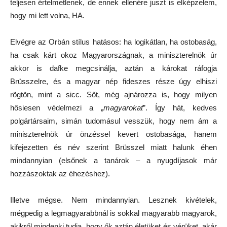
teljesen értelmetlenek, de ennek ellenére juszt is elképzelem,
hogy mi lett volna, HA.
Elvégre az Orbán stílus hatásos: ha logikátlan, ha ostobaság,
ha csak kárt okoz Magyarországnak, a miniszterelnök úr
akkor is dafke megcsinálja, aztán a károkat ráfogja
Brüsszelre, és a magyar nép fideszes része úgy elhiszi
rögtön, mint a sicc. Sőt, még ajnározza is, hogy milyen
hősiesen védelmezi a „
magyarokat
”. Így hát, kedves
polgártársaim, simán tudomásul vesszük, hogy nem ám a
miniszterelnök úr önzéssel kevert ostobasága, hanem
kifejezetten és név szerint Brüsszel miatt halunk éhen
mindannyian (elsőnek a tanárok – a nyugdíjasok már
hozzászoktak az éhezéshez).
Illetve mégse. Nem mindannyian. Lesznek kivételek,
mégpedig a legmagyarabbnál is sokkal magyarabb magyarok,
akikről mindenki tudja, hogy ők aztán életüket és vérüket, akár