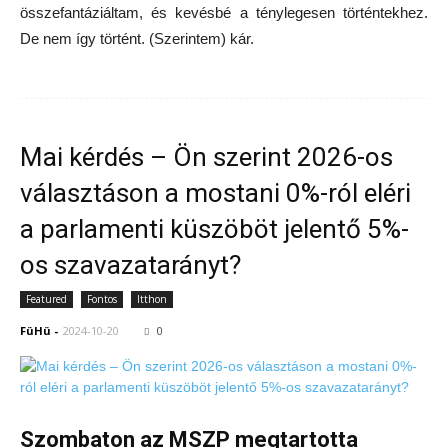
összefantáziáltam, és kevésbé a ténylegesen történtekhez.
De nem így történt. (Szerintem) kár.
Mai kérdés – Ön szerint 2026-os
választáson a mostani 0%-ról eléri
a parlamenti küszöböt jelentő 5%-
os szavazatarányt?
Featured
Fontos
Itthon
FüHü
-
2024-10-20
0
Szombaton az MSZP megtartotta