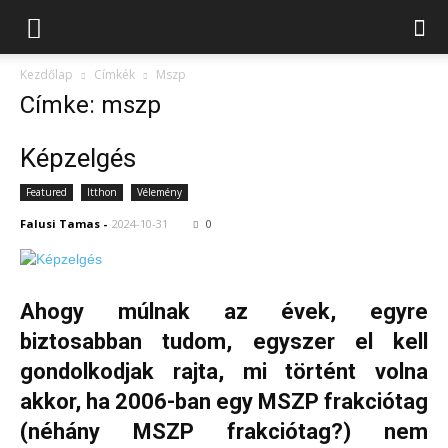
Kezdőlap
Címkék
Mszp
Címke: mszp
Képzelgés
Featured
Itthon
Vélemény
Falusi Tamas
-
2024-10-31
0
Ahogy múlnak az évek, egyre
biztosabban tudom, egyszer el kell
gondolkodjak rajta, mi történt volna
akkor, ha 2006-ban egy MSZP frakciótag
(néhány MSZP frakciótag?) nem