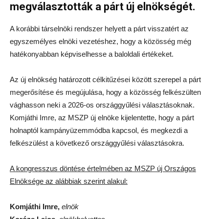
megválasztották a párt új elnökségét.
A korábbi társelnöki rendszer helyett a párt visszatért az
egyszemélyes elnöki vezetéshez, hogy a közösség még
hatékonyabban képviselhesse a baloldali értékeket.
Az új elnökség határozott célkitűzései között szerepel a párt
megerősítése és megújulása, hogy a közösség felkészülten
vághasson neki a 2026-os országgyűlési választásoknak.
Komjáthi Imre, az MSZP új elnöke kijelentette, hogy a párt
holnaptól kampányüzemmódba kapcsol, és megkezdi a
felkészülést a következő országgyűlési választásokra.
A kongresszus döntése értelmében az MSZP új Országos
Elnöksége az alábbiak szerint alakul:
Komjáthi Imre,
elnök