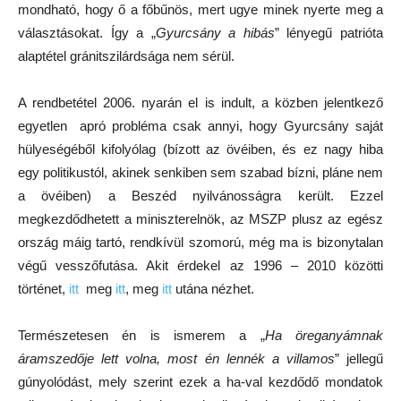
mondható, hogy ő a főbűnös, mert ugye minek nyerte meg a
választásokat. Így a „
Gyurcsány a hibás
” lényegű patrióta
alaptétel gránitszilárdsága nem sérül.
A rendbetétel 2006. nyarán el is indult, a közben jelentkező
egyetlen apró probléma csak annyi, hogy Gyurcsány saját
hülyeségéből kifolyólag (bízott az övéiben, és ez nagy hiba
egy politikustól, akinek senkiben sem szabad bízni, pláne nem
a övéiben) a Beszéd nyilvánosságra került. Ezzel
megkezdődhetett a miniszterelnök, az MSZP plusz az egész
ország máig tartó, rendkívül szomorú, még ma is bizonytalan
végű vesszőfutása. Akit érdekel az 1996 – 2010 közötti
történet,
itt
meg
itt
, meg
itt
utána nézhet.
Természetesen én is ismerem a „
Ha öreganyámnak
áramszedője lett volna, most én lennék a villamos
” jellegű
gúnyolódást, mely szerint ezek a ha-val kezdődő mondatok