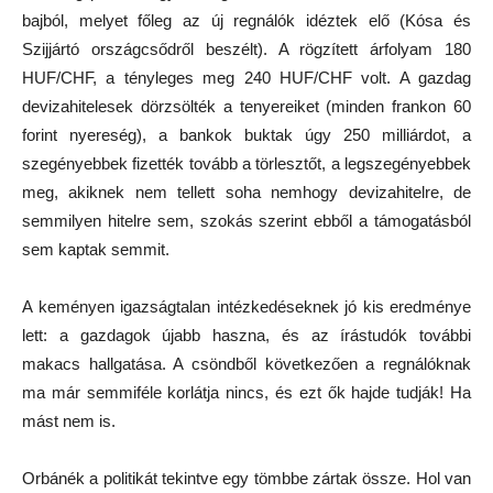
bajból, melyet főleg az új regnálók idéztek elő (Kósa és
Szijjártó országcsődről beszélt). A rögzített árfolyam 180
HUF/CHF, a tényleges meg 240 HUF/CHF volt. A gazdag
devizahitelesek dörzsölték a tenyereiket (minden frankon 60
forint nyereség), a bankok buktak úgy 250 milliárdot, a
szegényebbek fizették tovább a törlesztőt, a legszegényebbek
meg, akiknek nem tellett soha nemhogy devizahitelre, de
semmilyen hitelre sem, szokás szerint ebből a támogatásból
sem kaptak semmit.
A keményen igazságtalan intézkedéseknek jó kis eredménye
lett: a gazdagok újabb haszna, és az írástudók további
makacs hallgatása. A csöndből következően a regnálóknak
ma már semmiféle korlátja nincs, és ezt ők hajde tudják! Ha
mást nem is.
Orbánék a politikát tekintve egy tömbbe zártak össze. Hol van