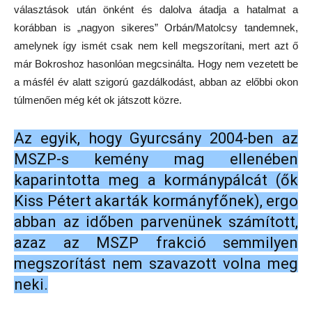
választások után önként és dalolva átadja a hatalmat a
korábban is „nagyon sikeres” Orbán/Matolcsy tandemnek,
amelynek így ismét csak nem kell megszorítani, mert azt ő
már Bokroshoz hasonlóan megcsinálta. Hogy nem vezetett be
a másfél év alatt szigorú gazdálkodást, abban az előbbi okon
túlmenően még két ok játszott közre.
Az egyik, hogy Gyurcsány 2004-ben az
MSZP-s kemény mag ellenében
kaparintotta meg a kormánypálcát (ők
Kiss Pétert akarták kormányfőnek), ergo
abban az időben parvenünek számított,
azaz az MSZP frakció semmilyen
megszorítást nem szavazott volna meg
neki.