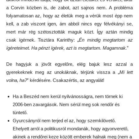
a Corvin közben is, de zabot, azt sajnos nem. A probléma
folyamatosan az, hogy az életük meg a vérük most épp nem
kell, a zab viszont igen, ám abból nincs egy félvékányi se,
mert már rég szétosztották maguk közt. Így aztán mindig
csak ígérnek. Tisztára Karinthy: „
Én mindig megtartom az
ígéreteimet. Ha pénzt ígérek, azt is megtartom. Magamnak.
”
De hagyjuk a jövőt egyelőre, elég bajuk lesz azzal a
gyerekeknek meg az unokáknak, térjünk vissza a „
Mi lett
volna, ha?
” kérdésére. Csakazértis, az angyalát!
Ha a Beszéd nem kerül nyilvánosságra, nem törnek ki
2006-ben zavargások. Nem sérül meg sok rendőr és
tüntető.
Gyurcsányról nem terjed el az, hogy szemkilövető.
Ehelyett arról a politikusról mondanák, hogy agyonverető,
akinek a rendőrei keze között emberek halnak meg (nem a