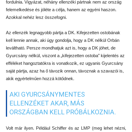
fordulnia. Vigyázat, néhány ellenzéki pártnak nem az ország
felemelkedése és jóléte a célja, hanem az egyéni haszon.
Azokkal nehéz lesz összefogni.
Az ellenzék legnagyobb pártja a DK. Kifejezetten ostobának
kell lennie annak, aki úgy gondolja, hogy a DK nélkül Orbán
leváltható. Persze mondhatjuk azt is, hogy a DK jöhet, de
Gyurcsány nélkül, viszont a „kifejezetten ostoba” kijelentés az
efféléket hangoztatókra is vonatkozik, ez ugyanis Gyurcsány
saját pártja, azaz ha ő távozik onnan, távoznak a szavazói is,
akik egyértelműen hozzá kötődnek.
AKI GYURCSÁNYMENTES
ELLENZÉKET AKAR, MÁS
ORSZÁGBAN KELL PRÓBÁLKOZNIA.
Volt már ilyen. Például Schiffer és az LMP (meg lehet nézni,