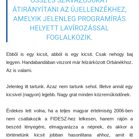
ÖSSZES SZAVAZÓJUKAT
ÁTIRÁNYÍTANI AZ ÚJELLENZÉKHEZ,
AMELYIK JELENLEG PROGRAMÍRÁS
HELYETT LAVÍROZÁSSAL
FOGLALKOZIK.
Ebből is egy kicsit, abból is egy kicsit. Csak nehogy baj
legyen. Handabandában viszont már felzárkózott Orbánékhoz.
Az is valami.
Jelenleg itt tartunk. Azaz nem tartunk sehol. Illetve annál egy
kicsivel (nagyon) lejjebb. Nagy grat minden közreműködőnek.
Érdekes lett volna, ha a teljes magyar értelmiség 2006-ben
nem csatlakozik a FIDESZ-hez lelkesen, hanem rájön a
beszéd lényegére, elmagyarázza a népnek, és akkor a
történetünk kicsit jobban hasonlítana ahhoz, amit itt