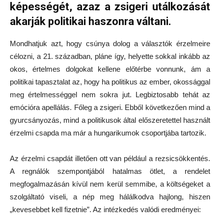
képességét, azaz a zsigeri utálkozását
akarják politikai haszonra váltani.
Mondhatjuk azt, hogy csúnya dolog a választók érzelmeire
célozni, a 21. században, pláne így, helyette sokkal inkább az
okos, értelmes dolgokat kellene előtérbe vonnunk, ám a
politikai tapasztalat az, hogy ha politikus az ember, okossággal
meg értelmességgel nem sokra jut. Legbiztosabb tehát az
emócióra apellálás. Főleg a zsigeri. Ebből következően mind a
gyurcsányozás, mind a politikusok által előszeretettel használt
érzelmi csapda ma már a hungarikumok csoportjába tartozik.
Az érzelmi csapdát illetően ott van például a rezsicsökkentés.
A regnálók szempontjából hatalmas ötlet, a rendelet
megfogalmazásán kívül nem kerül semmibe, a költségeket a
szolgáltató viseli, a nép meg hálálkodva hajlong, hiszen
„kevesebbet kell fizetnie”. Az intézkedés valódi eredményei: