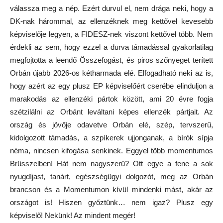
válassza meg a nép. Ezért durvul el, nem drága neki, hogy a
DK-nak hárommal, az ellenzéknek meg kettővel kevesebb
képviselője legyen, a FIDESZ-nek viszont kettővel több. Nem
érdekli az sem, hogy ezzel a durva támadással gyakorlatilag
megfojtotta a leendő Összefogást, és piros szőnyeget terített
Orbán újabb 2026-os kétharmada elé. Elfogadható neki az is,
hogy azért az egy plusz EP képviselőért cserébe elinduljon a
marakodás az ellenzéki pártok között, ami 20 évre fogja
szétzilálni az Orbánt leváltani képes ellenzék pártjait. Az
ország és jövője odavetve Orbán elé, szép, tervszerű,
kidolgozott támadás, a szpíkerek ujjonganak, a bírók sípja
néma, nincsen kifogása senkinek. Eggyel több momentumos
Brüsszelben! Hát nem nagyszerű? Ott egye a fene a sok
nyugdíjast, tanárt, egészségügyi dolgozót, meg az Orbán
brancson és a Momentumon kívül mindenki mást, akár az
országot is! Hiszen győztünk… nem igaz? Plusz egy
képviselő! Nekünk! Az mindent megér!