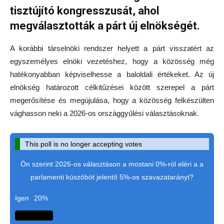
tisztújító kongresszusát, ahol
megválasztották a párt új elnökségét.
A korábbi társelnöki rendszer helyett a párt visszatért az
egyszemélyes elnöki vezetéshez, hogy a közösség még
hatékonyabban képviselhesse a baloldali értékeket. Az új
elnökség határozott célkitűzései között szerepel a párt
megerősítése és megújulása, hogy a közösség felkészülten
vághasson neki a 2026-os országgyűlési választásoknak.
This poll is no longer accepting votes
Ön szerint 2026-os választáson a mostani 0%-ról eléri a a
parlamenti küszöböt jelentő 5%-os szavazatarányt?
Igen
20%