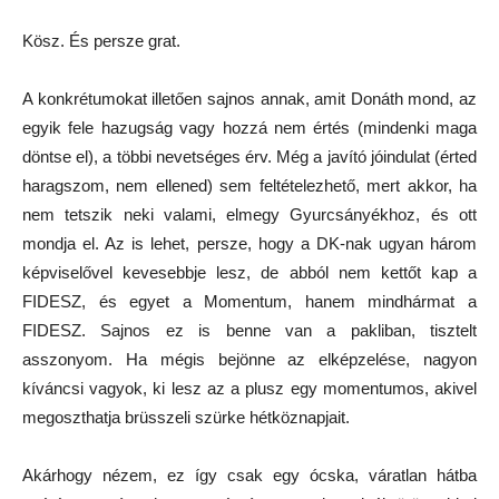
Kösz. És persze grat.
A konkrétumokat illetően sajnos annak, amit Donáth mond, az
egyik fele hazugság vagy hozzá nem értés (mindenki maga
döntse el), a többi nevetséges érv. Még a javító jóindulat (érted
haragszom, nem ellened) sem feltételezhető, mert akkor, ha
nem tetszik neki valami, elmegy Gyurcsányékhoz, és ott
mondja el. Az is lehet, persze, hogy a DK-nak ugyan három
képviselővel kevesebbje lesz, de abból nem kettőt kap a
FIDESZ, és egyet a Momentum, hanem mindhármat a
FIDESZ. Sajnos ez is benne van a pakliban, tisztelt
asszonyom. Ha mégis bejönne az elképzelése, nagyon
kíváncsi vagyok, ki lesz az a plusz egy momentumos, akivel
megoszthatja brüsszeli szürke hétköznapjait.
Akárhogy nézem, ez így csak egy ócska, váratlan hátba