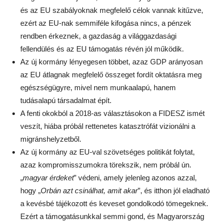
és az EU szabályoknak megfelelő célok vannak kitűzve,
ezért az EU-nak semmiféle kifogása nincs, a pénzek
rendben érkeznek, a gazdaság a világgazdasági
fellendülés és az EU támogatás révén jól működik.
Az új kormány lényegesen többet, azaz GDP arányosan
az EU átlagnak megfelelő összeget fordít oktatásra meg
egészségügyre, mivel nem munkaalapú, hanem
tudásalapú társadalmat épít.
A fenti okokból a 2018-as választásokon a FIDESZ ismét
veszít, hiába próbál rettenetes katasztrófát vizionálni a
migránshelyzetből.
Az új kormány az EU-val szövetséges politikát folytat,
azaz kompromisszumokra törekszik, nem próbál ún.
„
magyar érdeket
” védeni, amely jelenleg azonos azzal,
hogy „
Orbán azt csinálhat, amit akar
”, és itthon jól eladható
a kevésbé tájékozott és keveset gondolkodó tömegeknek.
Ezért a támogatásunkkal semmi gond, és Magyarország