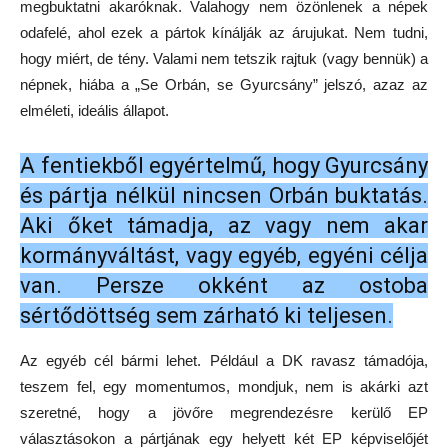
megbuktatni akaróknak. Valahogy nem özönlenek a népek
odafelé, ahol ezek a pártok kínálják az árujukat. Nem tudni,
hogy miért, de tény. Valami nem tetszik rajtuk (vagy bennük) a
népnek, hiába a „Se Orbán, se Gyurcsány” jelszó, azaz az
elméleti, ideális állapot.
A fentiekből egyértelmű, hogy Gyurcsány
és pártja nélkül nincsen Orbán buktatás.
Aki őket támadja, az vagy nem akar
kormányváltást, vagy egyéb, egyéni célja
van. Persze okként az ostoba
sértődöttség sem zárható ki teljesen.
Az egyéb cél bármi lehet. Például a DK ravasz támadója,
teszem fel, egy momentumos, mondjuk, nem is akárki azt
szeretné, hogy a jövőre megrendezésre kerülő EP
választásokon a pártjának egy helyett két EP képviselőjét