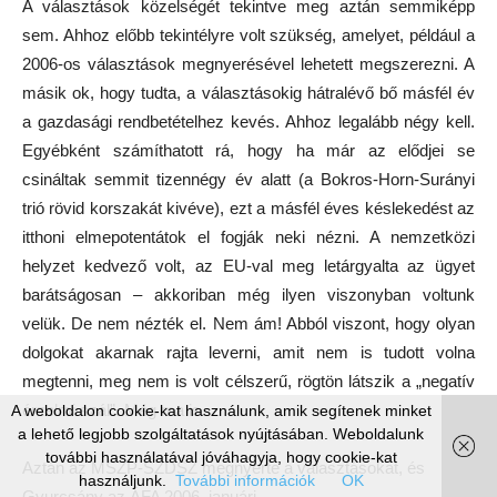
A választások közelségét tekintve meg aztán semmiképp
sem. Ahhoz előbb tekintélyre volt szükség, amelyet, például a
2006-os választások megnyerésével lehetett megszerezni. A
másik ok, hogy tudta, a választásokig hátralévő bő másfél év
a gazdasági rendbetételhez kevés. Ahhoz legalább négy kell.
Egyébként számíthatott rá, hogy ha már az elődjei se
csináltak semmit tizennégy év alatt (a Bokros-Horn-Surányi
trió rövid korszakát kivéve), ezt a másfél éves késlekedést az
itthoni elmepotentátok el fogják neki nézni. A nemzetközi
helyzet kedvező volt, az EU-val meg letárgyalta az ügyet
barátságosan – akkoriban még ilyen viszonyban voltunk
velük. De nem nézték el. Nem ám! Abból viszont, hogy olyan
dolgokat akarnak rajta leverni, amit nem is tudott volna
megtenni, meg nem is volt célszerű, rögtön látszik a „negatív
érzelmi szál”. Még ma is.
A weboldalon cookie-kat használunk, amik segítenek minket
a lehető legjobb szolgáltatások nyújtásában. Weboldalunk
további használatával jóváhagyja, hogy cookie-kat
Aztán az MSZP-SZDSZ megnyerte a választásokat, és
használjunk.
További információk
OK
Gyurcsány az ÁFA 2006. januári