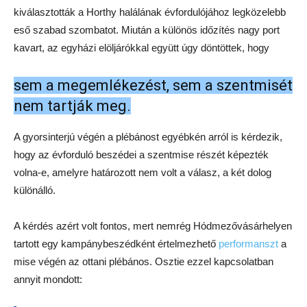
kiválasztották a Horthy halálának évfordulójához legközelebb
eső szabad szombatot. Miután a különös időzítés nagy port
kavart, az egyházi elöljárókkal együtt úgy döntöttek, hogy
sem a megemlékezést, sem a szentmisét
nem tartják meg.
A gyorsinterjú végén a plébánost egyébkén arról is kérdezik,
hogy az évforduló beszédei a szentmise részét képezték
volna-e, amelyre határozott nem volt a válasz, a két dolog
különálló.
A kérdés azért volt fontos, mert nemrég Hódmezővásárhelyen
tartott egy kampánybeszédként értelmezhető
performanszt
a
mise végén az ottani plébános. Osztie ezzel kapcsolatban
annyit mondott: