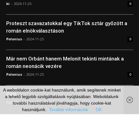
ki
-
2024-11-25
0
Proteszt szavazatokkal egy TikTok sztár győzött a
román elnökválasztáson
Polonius
-
2024-11-25
0
Már nem Orbánt hanem Melonit tekinti mintának a
román neonácik vezére
Polonius
-
2024-11-25
0
A weboldalon cookie-kat használunk, amik segítenek minket
Patt
a lehető legjobb szolgáltatások nyújtásában. Weboldalunk
Falusi Tamas
-
2024-11-24
0
további használatával jóváhagyja, hogy cookie-kat
használjunk.
További információk
OK
Médiaajánlat
Impresszum
Szerzői jogok
Adatkezelési irányelvek
© Független Hírügynökség