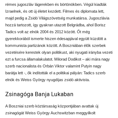
rémes jugoszláv lágerekben és börtönökben. Végül kiadták
Izraelnek, és ott új életet kezdett. Filmes és diplomata lett,
majd pedig a Zsidó Világszövetség munkatársa. Jugoszlávia
hozzá tartozott, így gyakran utazott Belgrádba, ahol Borisz
Tadics volt az elnök 2004 és 2012 között. Őt még
gyerekkorából ismerte hiszen édesapjával együtt küzdött a
kommunista partizánok között. A Boszniában élők szerbek
vezetésére kerestek olyan politikust, aki nyugati irányba vezeti
ezt a furcsa államalakulatot. Milorad Dodikot – aki mára nagy
szerb nacionalista és Orbán Viktor valamint Putyin nagy
barátja lett -, ők indították el a politikai pályán: Tadics szerb
elnök és Weiss György nyugdíjas zsidó aktivista.
Zsinagóga Banja Lukaban
A Boszniai szerb köztársaság központjában avattak új
zsinagógát Weiss György Auchswitzban meggyilkolt