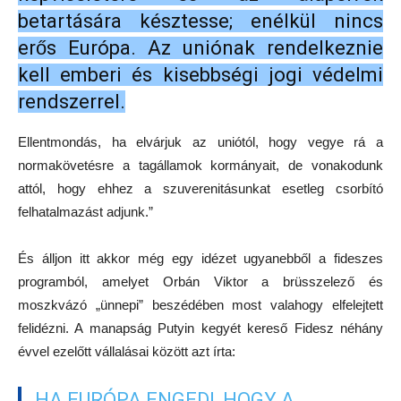
betartására késztesse; enélkül nincs
erős Európa. Az uniónak rendelkeznie
kell emberi és kisebbségi jogi védelmi
rendszerrel.
Ellentmondás, ha elvárjuk az uniótól, hogy vegye rá a
normakövetésre a tagállamok kormányait, de vonakodunk
attól, hogy ehhez a szuverenitásunkat esetleg csorbító
felhatalmazást adjunk.”
És álljon itt akkor még egy idézet ugyanebből a fideszes
programból, amelyet Orbán Viktor a brüsszelező és
moszkvázó „ünnepi” beszédében most valahogy elfelejtett
felidézni. A manapság Putyin kegyét kereső Fidesz néhány
évvel ezelőtt vállalásai között azt írta:
„HA EURÓPA ENGEDI, HOGY A