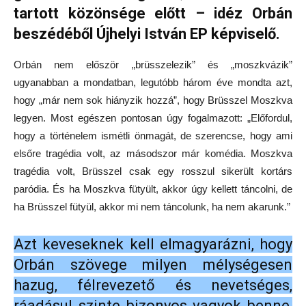
tartott közönsége előtt – idéz Orbán
beszédéből Újhelyi István EP képviselő.
Orbán nem először „brüsszelezik” és „moszkvázik”
ugyanabban a mondatban, legutóbb három éve mondta azt,
hogy „már nem sok hiányzik hozzá”, hogy Brüsszel Moszkva
legyen. Most egészen pontosan úgy fogalmazott: „Előfordul,
hogy a történelem ismétli önmagát, de szerencse, hogy ami
elsőre tragédia volt, az másodszor már komédia. Moszkva
tragédia volt, Brüsszel csak egy rosszul sikerült kortárs
paródia. És ha Moszkva fütyült, akkor úgy kellett táncolni, de
ha Brüsszel fütyül, akkor mi nem táncolunk, ha nem akarunk.”
Azt keveseknek kell elmagyarázni, hogy
Orbán szövege milyen mélységesen
hazug, félrevezető és nevetséges,
ráadásul szinte bizonyos vagyok benne,