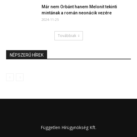
Már nem Orbánt hanem Melonit tekinti
mintának a román neonácik vezére
2024-11-25
Továbbiak
NÉPSZERŰ HÍREK
Független Hírügynökség Kft.