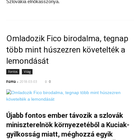
Szlovákia elnökasszonya.
Omladozik Fico birodalma, tegnap
több mint húszezren követelték a
lemondását
Fontos
Világ
FüHü
-
2018-03-03
0
Újabb fontos ember távozik a szlovák
miniszterelnök környezetéből a Kuciak-
gyilkosság miatt, méghozzá egyik