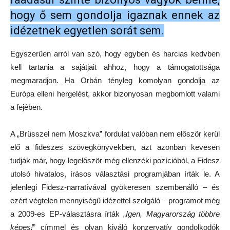
hogy ő sem gondolja igaznak ennek az
idézetnek egyetlen sorát sem.
Egyszerűen arról van szó, hogy egyben és harcias kedvben
kell tartania a sajátjait ahhoz, hogy a támogatottsága
megmaradjon. Ha Orbán tényleg komolyan gondolja az
Európa elleni hergelést, akkor bizonyosan megbomlott valami
a fejében.
A „Brüsszel nem Moszkva” fordulat valóban nem először kerül
elő a fideszes szövegkönyvekben, azt azonban kevesen
tudják már, hogy legelőször még ellenzéki pozícióból, a Fidesz
utolsó hivatalos, írásos választási programjában írták le. A
jelenlegi Fidesz-narratívával gyökeresen szembenálló – és
ezért végtelen mennyiségű idézettel szolgáló – programot még
a 2009-es EP-választásra írták „
Igen, Magyarország többre
képes!
” címmel és olyan kiváló konzervatív gondolkodók