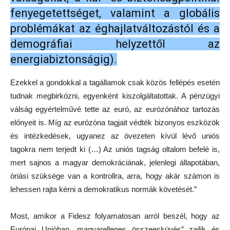
fenyegetettséget, valamint a globális
problémákat az éghajlatváltozástól és a
demográfiai helyzettől az
energiabiztonságig).
Ezekkel a gondokkal a tagállamok csak közös fellépés esetén
tudnak megbirkózni, egyenként kiszolgáltatottak. A pénzügyi
válság egyértelművé tette az euró, az eurózónához tartozás
előnyeit is. Míg az eurózóna tagjait védték bizonyos eszközök
és intézkedések, ugyanez az övezeten kívül lévő uniós
tagokra nem terjedt ki (…) Az uniós tagság oltalom befelé is,
mert sajnos a magyar demokráciának, jelenlegi állapotában,
óriási szüksége van a kontrollra, arra, hogy akár számon is
lehessen rajta kérni a demokratikus normák követését.”
Most, amikor a Fidesz folyamatosan arról beszél, hogy az
Európai Unióban „magyarellenes összeesküvés” zajlik és