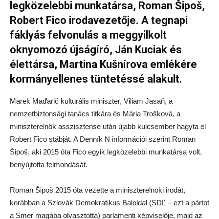
legközelebbi munkatársa, Roman Šipoš,
Robert Fico irodavezetője. A tegnapi
fáklyás felvonulás a meggyilkolt
oknyomozó újságíró, Ján Kuciak és
élettársa, Martina Kušnírova emlékére
kormányellenes tüntetéssé alakult.
Marek Maďarič kulturális miniszter, Viliam Jasaň, a
nemzetbiztonsági tanács titkára és Mária Trošková, a
miniszterelnök asszisztense után újabb kulcsember hagyta el
Robert Fico stábját. A Denník N információi szerint Roman
Šipoš, aki 2015 óta Fico egyik legközelebbi munkatársa volt,
benyújtotta felmondását.
Roman Šipoš 2015 óta vezette a miniszterelnöki irodát,
korábban a Szlovák Demokratikus Baloldal (SDĽ – ezt a pártot
a Smer magába olvasztotta) parlamenti képviselője, majd az