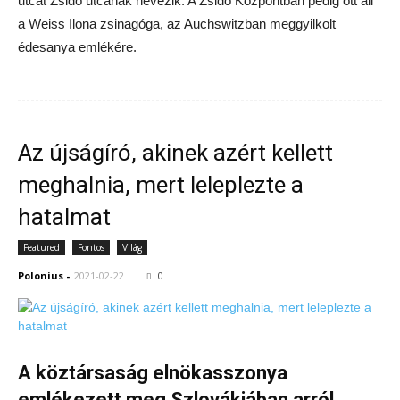
utcát Zsidó utcának nevezik. A Zsidó Központban pedig ott áll
a Weiss Ilona zsinagóga, az Auchswitzban meggyilkolt
édesanya emlékére.
Az újságíró, akinek azért kellett
meghalnia, mert leleplezte a
hatalmat
Featured
Fontos
Világ
Polonius
-
2021-02-22
0
A köztársaság elnökasszonya
emlékezett meg Szlovákiában arról,