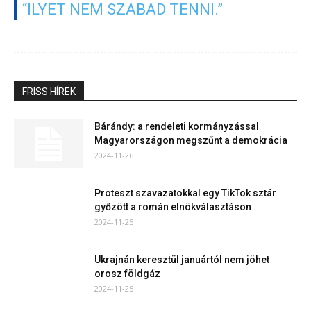
“ILYET NEM SZABAD TENNI.”
FRISS HÍREK
Bárándy: a rendeleti kormányzással
Magyarországon megszűnt a demokrácia
2024-11-26
Proteszt szavazatokkal egy TikTok sztár
győzött a román elnökválasztáson
2024-11-25
Ukrajnán keresztül januártól nem jöhet
orosz földgáz
2024-11-25