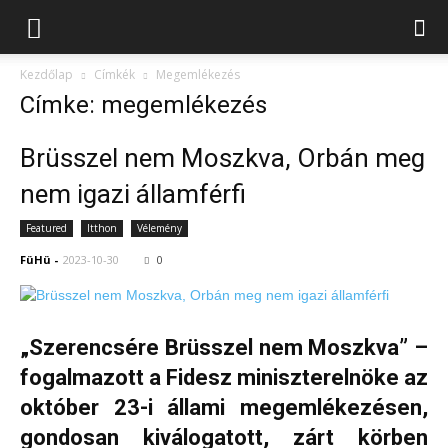
Kezdőlap
Címkék
Megemlékezés
Címke: megemlékezés
Brüsszel nem Moszkva, Orbán meg
nem igazi államférfi
Featured
Itthon
Vélemény
FüHü
-
2023-10-30
0
„Szerencsére Brüsszel nem Moszkva” –
fogalmazott a Fidesz miniszterelnöke az
október 23-i állami megemlékezésen,
gondosan kiválogatott, zárt körben