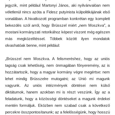
jegyzik, mint például Martonyi János, aki nyilvánvalóan nem
véletlenül nincs azóta a Fidesz putyinista külpolitikájának első
vonalában. A hivatkozott programban konkrétan egy komplett
bekezdés szól arról, hogy Brüsszel miért „nem Moszkva”, a
mostani kormányzati retorikához képest viszont még egészen
más megközelítéssel. Többek között ilyen mondatok
olvashatóak benne, mint például:
„Brüsszel nem Moszkva. A felismeréshez, hogy az uniós
tagság csak lehetőség, nem önmagában főnyeremény, az is
hozzátartozik, hogy a magyar kormány végre megértse: nem
lehet mindig Brüsszelre mutogatni; az Unió mi magunk
vagyunk. Az uniós intézmények döntései nem külső
diktátumok, hanem azokban mi is részt veszünk. Így az a
feladatunk, hogy a közösségi döntéseket a magunk érdekei
mentén formáljuk. Eközben nem szabad csak a következő
percekre összpontosítanunk; az a felelősségünk, hogy hosszú