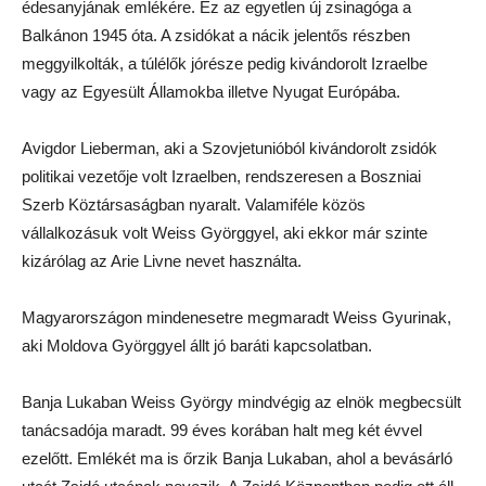
édesanyjának emlékére. Ez az egyetlen új zsinagóga a
Balkánon 1945 óta. A zsidókat a nácik jelentős részben
meggyilkolták, a túlélők jórésze pedig kivándorolt Izraelbe
vagy az Egyesült Államokba illetve Nyugat Európába.
Avigdor Lieberman, aki a Szovjetunióból kivándorolt zsidók
politikai vezetője volt Izraelben, rendszeresen a Boszniai
Szerb Köztársaságban nyaralt. Valamiféle közös
vállalkozásuk volt Weiss Györggyel, aki ekkor már szinte
kizárólag az Arie Livne nevet használta.
Magyarországon mindenesetre megmaradt Weiss Gyurinak,
aki Moldova Györggyel állt jó baráti kapcsolatban.
Banja Lukaban Weiss György mindvégig az elnök megbecsült
tanácsadója maradt. 99 éves korában halt meg két évvel
ezelőtt. Emlékét ma is őrzik Banja Lukaban, ahol a bevásárló