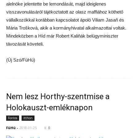
alelnöke jelentette be lemondását, majd ideiglenes
visszavonulásáról tájékoztatott az olasz maffiához köthető
vállalkozókkal korábban kapcsolatot ápoló Viliam Jasaň és
Mária Trošková, akik a kormányhivatal alkalmazottai voltak.
Mindeközben a Híd már Robert Kaliňák belügyminiszter
távozását követeli.
(Új Szó/FüHü)
Nem lesz Horthy-szentmise a
Holokauszt-emléknapon
Fontos
Itthon
FüHü
-
2018-01-25
0