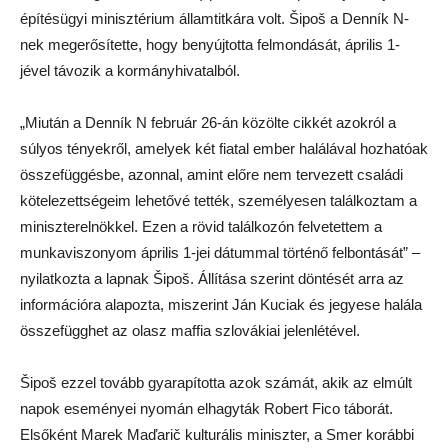
építésügyi minisztérium államtitkára volt. Šipoš a Denník N-
nek megerősítette, hogy benyújtotta felmondását, április 1-
jével távozik a kormányhivatalból.
„Miután a Denník N február 26-án közölte cikkét azokról a
súlyos tényekről, amelyek két fiatal ember halálával hozhatóak
összefüggésbe, azonnal, amint előre nem tervezett családi
kötelezettségeim lehetővé tették, személyesen találkoztam a
miniszterelnökkel. Ezen a rövid találkozón felvetettem a
munkaviszonyom április 1-jei dátummal történő felbontását” –
nyilatkozta a lapnak Šipoš. Állítása szerint döntését arra az
információra alapozta, miszerint Ján Kuciak és jegyese halála
összefügghet az olasz maffia szlovákiai jelenlétével.
Šipoš ezzel tovább gyarapította azok számát, akik az elmúlt
napok eseményei nyomán elhagyták Robert Fico táborát.
Elsőként Marek Maďarič kulturális miniszter, a Smer korábbi