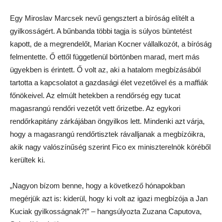
Egy Miroslav Marcsek nevű gengsztert a bíróság elítélt a
gyilkosságért. A bűnbanda többi tagja is súlyos büntetést
kapott, de a megrendelőt, Marian Kocner vállalkozót, a bíróság
felmentette. Ő ettől függetlenül börtönben marad, mert más
ügyekben is érintett. Ő volt az, aki a hatalom megbízásából
tartotta a kapcsolatot a gazdasági élet vezetőivel és a maffiák
főnökeivel. Az elmúlt hetekben a rendőrség egy tucat
magasrangú rendőri vezetőt vett őrizetbe. Az egykori
rendőrkapitány zárkájában öngyilkos lett. Mindenki azt várja,
hogy a magasrangú rendőrtisztek rávalljanak a megbízóikra,
akik nagy valószínűség szerint Fico ex miniszterelnök köréből
kerültek ki.
„Nagyon bízom benne, hogy a következő hónapokban
megérjük azt is: kiderül, hogy ki volt az igazi megbízója a Jan
Kuciak gyilkosságnak?!” – hangsúlyozta Zuzana Caputova,