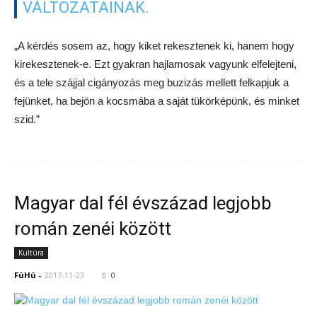
VÁLTOZATAINAK.
„A kérdés sosem az, hogy kiket rekesztenek ki, hanem hogy
kirekesztenek-e. Ezt gyakran hajlamosak vagyunk elfelejteni,
és a tele szájjal cigányozás meg buzizás mellett felkapjuk a
fejünket, ha bejön a kocsmába a saját tükörképünk, és minket
szid.”
Magyar dal fél évszázad legjobb
román zenéi között
Kultúra
FüHü
-
2017-11-23
0