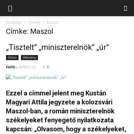
Kezdőlap
Címkék
Maszol
Címke: Maszol
„Tisztelt” „miniszterelnök” „úr”
Itthon
Vélemény
FüHü
-
2018-01-12
0
Ezzel a címmel jelent meg Kustán
Magyari Attila jegyzete a kolozsvári
Maszol-ban, a román miniszterelnök
székelyeket fenyegető nyilatkozata
kapcsán: „Olvasom, hogy a székelyeket,