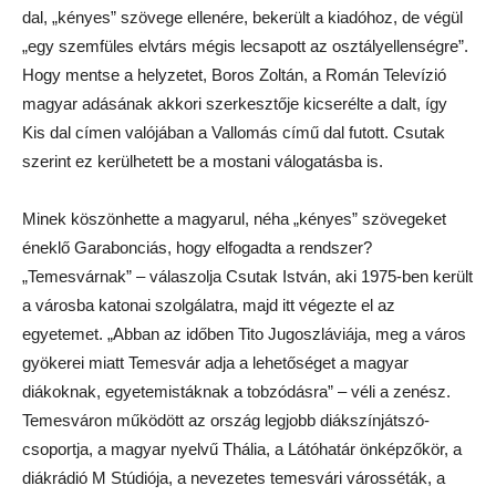
dal, „kényes” szövege ellenére, bekerült a kiadóhoz, de végül
„egy szemfüles elvtárs mégis lecsapott az osztályellenségre”.
Hogy mentse a helyzetet, Boros Zoltán, a Román Televízió
magyar adásának akkori szerkesztője kicserélte a dalt, így
Kis dal címen valójában a Vallomás című dal futott. Csutak
szerint ez kerülhetett be a mostani válogatásba is.
Minek köszönhette a magyarul, néha „kényes” szövegeket
éneklő Garabonciás, hogy elfogadta a rendszer?
„Temesvárnak” – válaszolja Csutak István, aki 1975-ben került
a városba katonai szolgálatra, majd itt végezte el az
egyetemet. „Abban az időben Tito Jugoszláviája, meg a város
gyökerei miatt Temesvár adja a lehetőséget a magyar
diákoknak, egyetemistáknak a tobzódásra” – véli a zenész.
Temesváron működött az ország legjobb diákszínjátszó-
csoportja, a magyar nyelvű Thália, a Látóhatár önképzőkör, a
diákrádió M Stúdiója, a nevezetes temesvári városséták, a