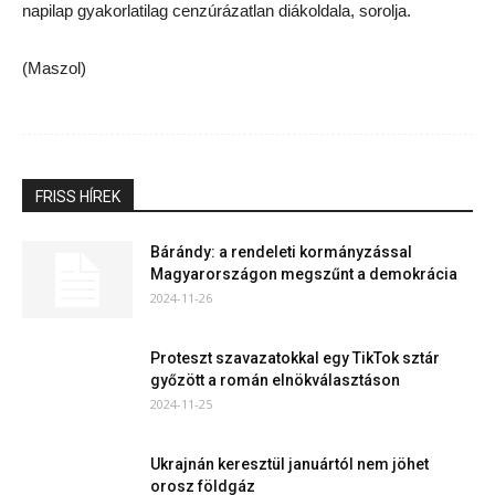
napilap gyakorlatilag cenzúrázatlan diákoldala, sorolja.
(Maszol)
FRISS HÍREK
Bárándy: a rendeleti kormányzással
Magyarországon megszűnt a demokrácia
2024-11-26
Proteszt szavazatokkal egy TikTok sztár
győzött a román elnökválasztáson
2024-11-25
Ukrajnán keresztül januártól nem jöhet
orosz földgáz