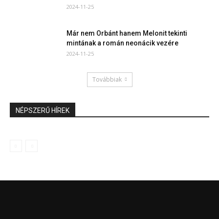
2024-11-25
Már nem Orbánt hanem Melonit tekinti
mintának a román neonácik vezére
2024-11-25
Továbbiak
NÉPSZERŰ HÍREK