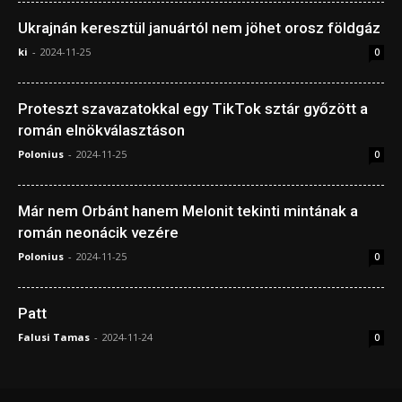
Ukrajnán keresztül januártól nem jöhet orosz földgáz
ki
-
2024-11-25
0
Proteszt szavazatokkal egy TikTok sztár győzött a
román elnökválasztáson
Polonius
-
2024-11-25
0
Már nem Orbánt hanem Melonit tekinti mintának a
román neonácik vezére
Polonius
-
2024-11-25
0
Patt
Falusi Tamas
-
2024-11-24
0