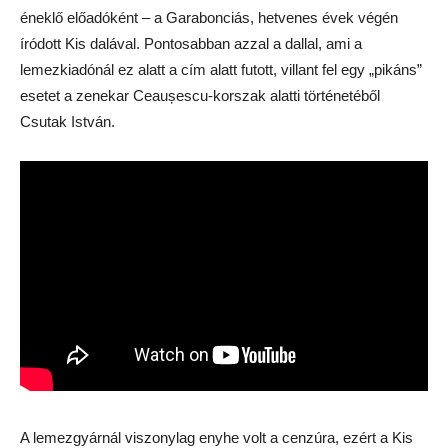
éneklő előadóként – a Garabonciás, hetvenes évek végén
íródott Kis dalával. Pontosabban azzal a dallal, ami a
lemezkiadónál ez alatt a cím alatt futott, villant fel egy „pikáns”
esetet a zenekar Ceaușescu-korszak alatti történetéből
Csutak István.
A lemezgyárnál viszonylag enyhe volt a cenzúra, ezért a Kis