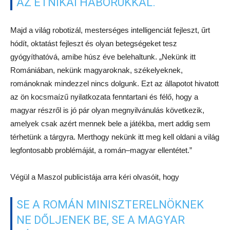
AZ ETNIKAI HÁBORÚKKAL.
Majd a világ robotizál, mesterséges intelligenciát fejleszt, űrt
hódít, oktatást fejleszt és olyan betegségeket tesz
gyógyíthatóvá, amibe húsz éve belehaltunk. „Nekünk itt
Romániában, nekünk magyaroknak, székelyeknek,
románoknak mindezzel nincs dolgunk. Ezt az állapotot hivatott
az ön kocsmaízű nyilatkozata fenntartani és félő, hogy a
magyar részről is jó pár olyan megnyilvánulás következik,
amelyek csak azért mennek bele a játékba, mert addig sem
térhetünk a tárgyra. Merthogy nekünk itt meg kell oldani a világ
legfontosabb problémáját, a román–magyar ellentétet.”
Végül a Maszol publicistája arra kéri olvasóit, hogy
SE A ROMÁN MINISZTERELNÖKNEK
NE DŐLJENEK BE, SE A MAGYAR