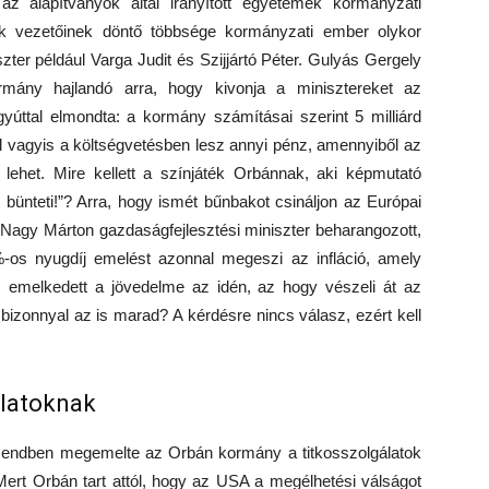
az alapítványok által irányított egyetemek kormányzati
yok vezetőinek döntő többsége kormányzati ember olykor
szter például Varga Judit és Szijjártó Péter. Gulyás Gergely
ormány hajlandó arra, hogy kivonja a minisztereket az
yúttal elmondta: a kormány számításai szerint 5 milliárd
ról vagyis a költségvetésben lesz annyi pénz, amennyiből az
lehet. Mire kellett a színjáték Orbánnak, aki képmutató
 bünteti!”? Arra, hogy ismét bűnbakot csináljon az Európai
 Nagy Márton gazdaságfejlesztési miniszter beharangozott,
-os nyugdíj emelést azonnal megeszi az infláció, amely
m emelkedett a jövedelme az idén, az hogy vészeli át az
 bizonnyal az is marad? A kérdésre nincs válasz, ezért kell
álatoknak
csendben megemelte az Orbán kormány a titkosszolgálatok
Mert Orbán tart attól, hogy az USA a megélhetési válságot