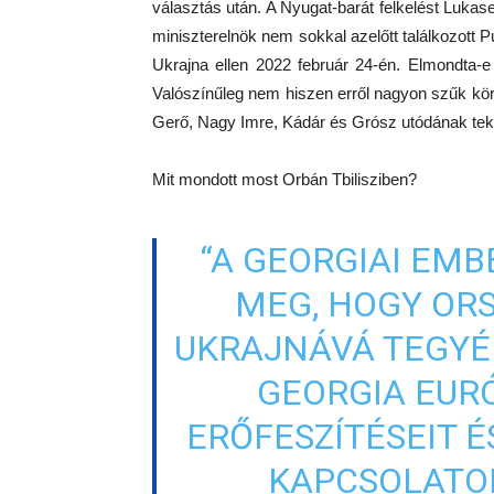
választás után. A Nyugat-barát felkelést Lukas
miniszterelnök nem sokkal azelőtt találkozott
Ukrajna ellen 2022 február 24-én. Elmondta
Valószínűleg nem hiszen erről nagyon szűk kö
Gerő, Nagy Imre, Kádár és Grósz utódának tekin
Mit mondott most Orbán Tbilisziben?
“A GEORGIAI EM
MEG, HOGY OR
UKRAJNÁVÁ TEGYÉ
GEORGIA EURÓ
ERŐFESZÍTÉSEIT 
KAPCSOLATOK