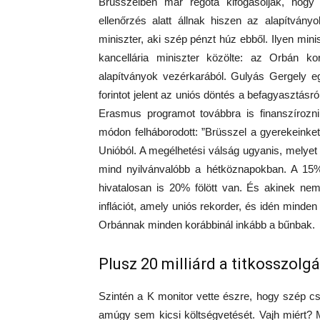
Brüsszelben már régóta kifogásolják, hogy 
ellenőrzés alatt állnak hiszen az alapítván
miniszter, aki szép pénzt húz ebből. Ilyen mini
kancellária miniszter közölte: az Orbán k
alapítványok vezérkarából. Gulyás Gergely eg
forintot jelent az uniós döntés a befagyasztás
Erasmus programot továbbra is finanszírozni 
módon felháborodott: ”Brüsszel a gyerekeinket
Unióból. A megélhetési válság ugyanis, melyet
mind nyilvánvalóbb a hétköznapokban. A 15%
hivatalosan is 20% fölött van. És akinek ne
inflációt, amely uniós rekorder, és idén minden
Orbánnak minden korábbinál inkább a bűnbak.
Plusz 20 milliárd a titkosszolg
Szintén a K monitor vette észre, hogy szép 
amúgy sem kicsi költségvetését. Vajh miért? 