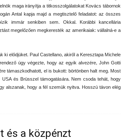
relnök maga irányítja a titkosszolgálatokat Kovács tábornok
Rogán Antal kapja majd a megtisztelő feladatot: az összes
 bízik immár senkiben sem. Okkal. Korábbi kancellária
sztást megelőzően megkeresték az amerikaiak: vállalná-e a
k ki elődjüket. Paul Castellano, akiről a Keresztapa Michele
ilmrendező úgy végezte, hogy az egyik alvezére, John Gotti
rejére támaszkodhatott, el is bukott: börtönben halt meg. Most
z USA és Brüsszel támogatására. Nem csoda tehát, hogy
 úgy alszanak, hogy a fél szemük nyitva. Hosszú távon elég
ot és a közpénzt