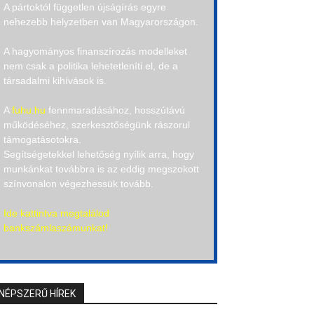
A pártoktól független újságírás egyre
nehezebb helyzetben van Magyarországon.
A hagyományos finanszírozás modelleket
nem csak a politika lehetetleníti el, de a
társadalmi kihívások is.
A
fuhu.hu
fennmaradásához, hosszútávú
működéséhez, szerkesztőségünk rászorul
támogatásotokra.
Segítségetekkel lehetőség nyílik arra, hogy
munkánkat továbbra is az eddig megszokott
színvonalon végezhessük tovább.
Ide kattintva megtalálod
bankszámlaszámunkat!
NÉPSZERŰ HÍREK