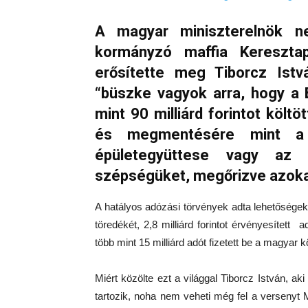
A magyar miniszterelnök n
kormányzó maffia Kereszta
erősítette meg Tiborcz Istv
“büszke vagyok arra, hogy a
mint 90 milliárd forintot költ
és megmentésére mint a t
épületegyüttese vagy az Ad
szépségüket, megőrizve azoka
A hatályos adózási törvények adta lehetősége
töredékét, 2,8 milliárd forintot érvényesít
több mint 15 milliárd adót fizetett be a magya
Miért közölte ezt a világgal Tiborcz István, ak
tartozik, noha nem veheti még fel a versenyt