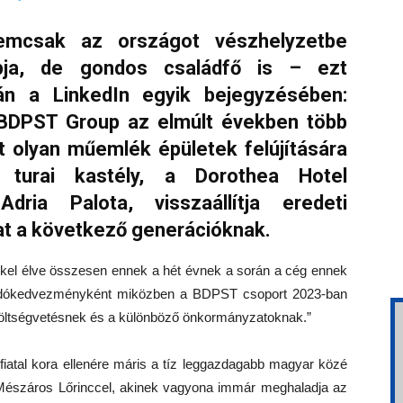
emcsak az országot vészhelyzetbe
pja, de gondos családfő is – ezt
án a LinkedIn egyik bejegyzésében:
 BDPST Group az elmúlt években több
ött olyan műemlék épületek felújítására
urai kastély, a Dorothea Hotel
ria Palota, visszaállítja eredeti
t a következő generációknak.
kkel élve összesen ennek a hét évnek a során a cég ennek
ett adókedvezményként miközben a BDPST csoport 2023-ban
r költségvetésnek és a különböző önkormányzatoknak.”
i fiatal kora ellenére máris a tíz leggazdagabb magyar közé
 Mészáros Lőrinccel, akinek vagyona immár meghaladja az