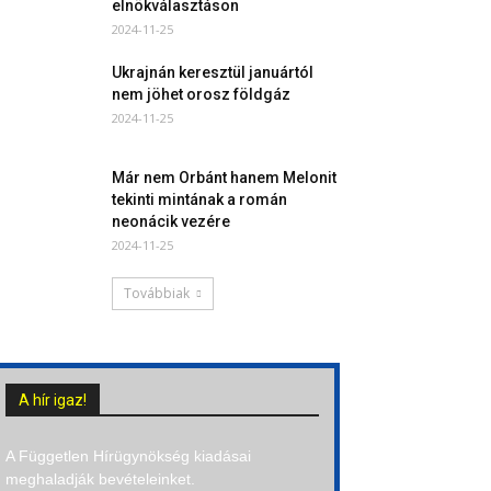
elnökválasztáson
2024-11-25
Ukrajnán keresztül januártól
nem jöhet orosz földgáz
2024-11-25
Már nem Orbánt hanem Melonit
tekinti mintának a román
neonácik vezére
2024-11-25
Továbbiak
A hír igaz!
A Független Hírügynökség kiadásai
meghaladják bevételeinket.