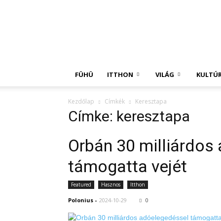
Független
Hírügynökség
FÜHÜ
ITTHON
VILÁG
KULTÚ
Kezdőlap
Címkék
Keresztapa
Címke: keresztapa
Orbán 30 milliárdos
támogatta vejét
Featured
Hasznos
Itthon
Polonius
-
2024-10-29
0