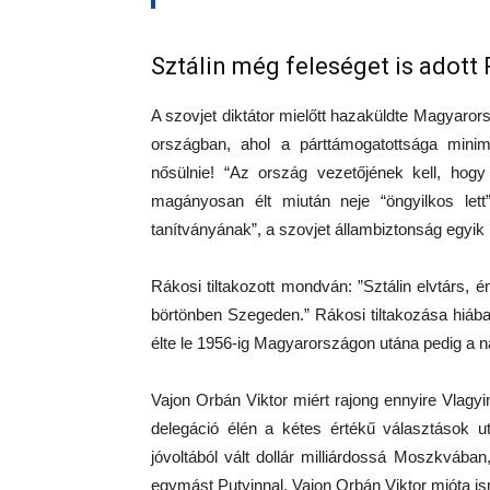
Sztálin még feleséget is adott
A szovjet diktátor mielőtt hazaküldte Magyaro
országban, ahol a párttámogatottsága mini
nősülnie! “Az ország vezetőjének kell, hogy
magányosan élt miután neje “öngyilkos lett”.
tanítványának”, a szovjet állambiztonság egyik
Rákosi tiltakozott mondván: ”Sztálin elvtárs, 
börtönben Szegeden.” Rákosi tiltakozása hiába
élte le 1956-ig Magyarországon utána pedig a 
Vajon Orbán Viktor miért rajong ennyire Vlagyi
delegáció élén a kétes értékű választások ut
jóvoltából vált dollár milliárdossá Moszkvában
egymást Putyinnal. Vajon Orbán Viktor mióta is