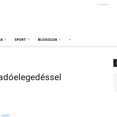
- Hirdetés -
RA
SPORT
BLOGOLDA
–
 adóelegedéssel