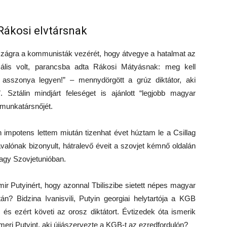
 Rákosi elvtársnak
rszágra a kommunisták vezérét, hogy átvegye a hatalmat az
mális volt, parancsba adta Rákosi Mátyásnak: meg kell
 asszonya legyen!” – mennydörgött a grúz diktátor, aki
 Sztálin mindjárt feleséget is ajánlott “legjobb magyar
 munkatársnőjét.
én impotens lettem miután tizenhat évet húztam le a Csillag
valónak bizonyult, hátralevő éveit a szovjet kémnő oldalán
nagy Szovjetunióban.
mir Putyinért, hogy azonnal Tbiliszibe sietett népes magyar
án? Bidzina Ivanisvili, Putyin georgiai helytartója a KGB
, és ezért követi az orosz diktátort. Évtizedek óta ismerik
meri Putyint, aki újjászervezte a KGB-t az ezredfordulón?