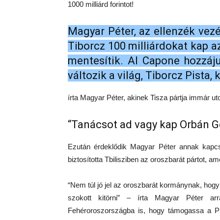
1000 milliárd forintot!
Magyar Péter, az ellenzék vezér
Tiborcz 100 milliárdokat kap az
mentesítik. Al Capone hozzáj
változik a világ, Tiborcz Pista,
írta Magyar Péter, akinek Tisza pártja immár u
“Tanácsot ad vagy kap Orbán 
Ezután érdeklődik Magyar Péter annak kapcs
biztosította Tbilisziben az oroszbarát pártot, 
“Nem túl jó jel az oroszbarát kormánynak, hogy 
szokott kitörni” – írta Magyar Péter ar
Fehéroroszországba is, hogy támogassa a Puty