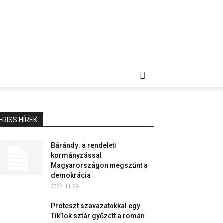
FRISS HÍREK
Bárándy: a rendeleti
kormányzással
Magyarországon megszűnt a
demokrácia
2024-11-26
Proteszt szavazatokkal egy
TikTok sztár győzött a román