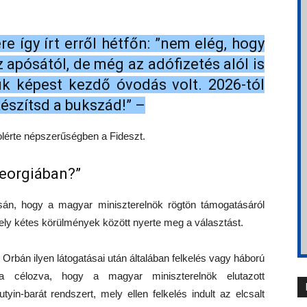
e így írt erről hétfőn: ”nem elég, hogy
 apósától, de még az adófizetés alól is
uk képest kezdő óvodás volt. 2026-tól
 készítsd a bukszád!” –
tolérte népszerűségben a Fideszt.
Georgiában?”
án, hogy a magyar miniszterelnök rögtön támogatásáról
amely kétes körülmények között nyerte meg a választást.
Orbán ilyen látogatásai után általában felkelés vagy háború
ra célozva, hogy a magyar miniszterelnök elutazott
in-barát rendszert, mely ellen felkelés indult az elcsalt