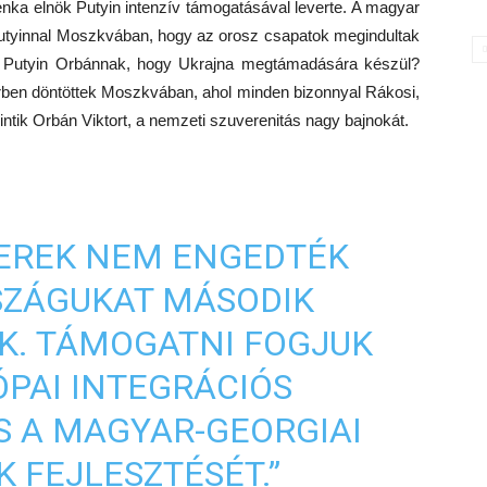
enka elnök Putyin intenzív támogatásával leverte. A magyar
 Putyinnal Moszkvában, hogy az orosz csapatok megindultak
-e Putyin Orbánnak, hogy Ukrajna megtámadására készül?
rben döntöttek Moszkvában, ahol minden bizonnyal Rákosi,
tik Orbán Viktort, a nemzeti szuverenitás nagy bajnokát.
BEREK NEM ENGEDTÉK
SZÁGUKAT MÁSODIK
K. TÁMOGATNI FOGJUK
PAI INTEGRÁCIÓS
ÉS A MAGYAR-GEORGIAI
 FEJLESZTÉSÉT.”