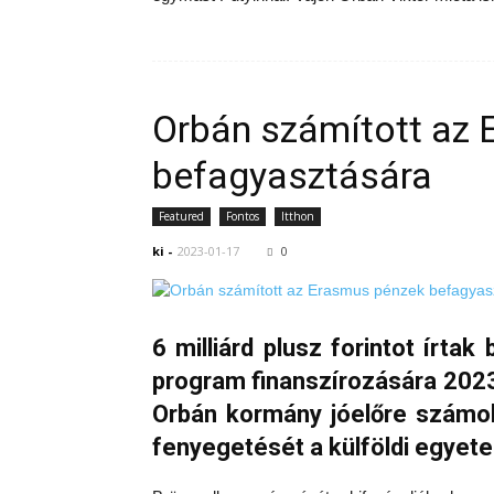
Orbán számított az
befagyasztására
Featured
Fontos
Itthon
ki
-
2023-01-17
0
6 milliárd plusz forintot írta
program finanszírozására 2023-
Orbán kormány jóelőre számolt
fenyegetését a külföldi egyete