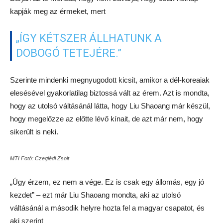
kapják meg az érmeket, mert
„ÍGY KÉTSZER ÁLLHATUNK A
DOBOGÓ TETEJÉRE.”
Szerinte mindenki megnyugodott kicsit, amikor a dél-koreaiak
elesésével gyakorlatilag biztossá vált az érem. Azt is mondta,
hogy az utolsó váltásánál látta, hogy Liu Shaoang már készül,
hogy megelőzze az előtte lévő kínait, de azt már nem, hogy
sikerült is neki.
MTI Fotó: Czeglédi Zsolt
„Úgy érzem, ez nem a vége. Ez is csak egy állomás, egy jó
kezdet” – ezt már Liu Shaoang mondta, aki az utolsó
váltásánál a második helyre hozta fel a magyar csapatot, és
aki szerint