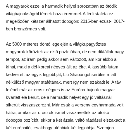
A magyarok ezzel a harmadik hellyel sorozatban az ötödik
világbajnokságról térnek haza éremmel. A férfi staféta ezt
megelőzően kétszer állhatott dobogón: 2015-ben ezüst-, 2017-
ben bronzérmes volt.
Az 5000 méteres döntő legelején a világkupagyőztes
magyarok köröztek az első pozícióban, de nem diktáltak nagy
tempót, az iram pedig akkor sem változott, amikor előbb a
kínai, majd a dél-koreai négyes állt az élre. A lassúbb futam
kedvezett az egyik legjobbját, Liu Shaoangot sérülés miatt
nélkülöző magyar stafétának, mert így nem szakadt le. A táv
felénél már az orosz négyes is az Európa-bajnok magyar
kvartett elé került, de a harmadik helyet egy jó váltásnál
sikerült visszaszerezni. Már csak a verseny egyharmada volt
hátra, amikor az oroszok ismét visszavették az utolsó
dobogós pozíciót, ekkor a két ázsiai váltó ráadásul elszakadt a
két európaitól, csakhogy utóbbiak két legjobbja, Szemjon