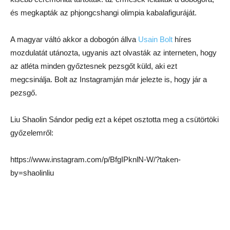
és megkapták az phjongcshangi olimpia kabalafiguráját.
A magyar váltó akkor a dobogón állva
Usain Bolt
híres
mozdulatát utánozta, ugyanis azt olvasták az interneten, hogy
az atléta minden győztesnek pezsgőt küld, aki ezt
megcsinálja. Bolt az Instagramján már jelezte is, hogy jár a
pezsgő.
Liu Shaolin Sándor pedig ezt a képet osztotta meg a csütörtöki
győzelemről:
https://www.instagram.com/p/BfgIPknlN-W/?taken-
by=shaolinliu