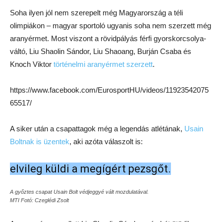
Soha ilyen jól nem szerepelt még Magyarország a téli
olimpiákon – magyar sportoló ugyanis soha nem szerzett még
aranyérmet. Most viszont a rövidpályás férfi gyorskorcsolya-
váltó, Liu Shaolin Sándor, Liu Shaoang, Burján Csaba és
Knoch Viktor
történelmi aranyérmet szerzett
.
https://www.facebook.com/EurosportHU/videos/11923542075
65517/
A siker után a csapattagok még a legendás atlétának,
Usain
Boltnak is üzentek
, aki azóta válaszolt is:
elvileg küldi a megígért pezsgőt.
A győztes csapat Usain Bolt védjeggyé vált mozdulatával.
MTI Fotó: Czeglédi Zsolt