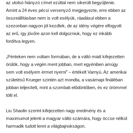
az utolsó hiányzó címet ezúttal nem sikerült begyűjtenie.
Amint a 24 éves pécsi versenyző megjegyezte, erre ebben az
összeállításban nem is volt esélyük, ráadásul ebben a
szezonban nagyon jól kezdtek, de az idény végére elfogyott
az erő, így jövőre azon kell dolgozniuk, hogy ez inkább
fordítva legyen.
„Pénteken nem voltam formában, de a váltó miatt kifejezetten
örülök, hogy a végén ment jobban, mert egyéniben amúgy
sem volt esélyem érmet nyerni” – értékelt Varnyú. Az amerikai
születésű Krueger szintén azt mondta, a vasárnapi fináléban
jobban teljesített, mint a szombati elődöntőben, és ez örömmel
tölti el.
Liu Shaolin szerint kifejezetten nagy eredmény és a
maximumot jelenti a magyar váltó számára, hogy öccse nélkül
harmadik tudott lenni a világbajnokságon.