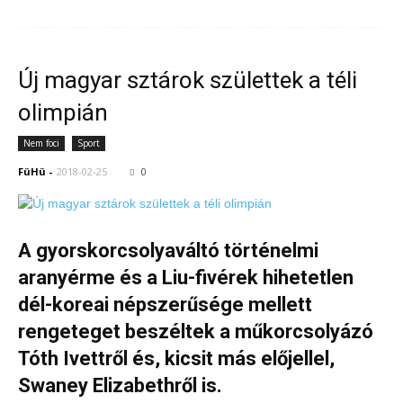
Új magyar sztárok születtek a téli
olimpián
Nem foci
Sport
FüHü
-
2018-02-25
0
A gyorskorcsolyaváltó történelmi
aranyérme és a Liu-fivérek hihetetlen
dél-koreai népszerűsége mellett
rengeteget beszéltek a műkorcsolyázó
Tóth Ivettről és, kicsit más előjellel,
Swaney Elizabethről is.