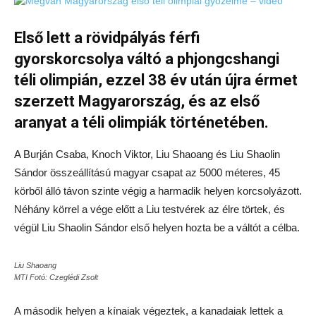
Első lett a rövidpályás férfi
gyorskorcsolya váltó a phjongcshangi
téli olimpián, ezzel 38 év után újra érmet
szerzett Magyarország, és az első
aranyat a téli olimpiák történetében.
A Burján Csaba, Knoch Viktor, Liu Shaoang és Liu Shaolin
Sándor összeállítású magyar csapat az 5000 méteres, 45
körből álló távon szinte végig a harmadik helyen korcsolyázott.
Néhány körrel a vége előtt a Liu testvérek az élre törtek, és
végül Liu Shaolin Sándor első helyen hozta be a váltót a célba.
Liu Shaoang
MTI Fotó: Czeglédi Zsolt
A második helyen a kínaiak végeztek, a kanadaiak lettek a