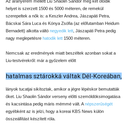
Az aranyérem mellett Liu Shaolin Sándor még két ötödik
helyet is szerzett 1500 és 5000 méteren, de remekül
szerepeltek a nők is: a Keszler Andrea, Jászapáti Petra,
Bácskai Sára Luca és Kónya Zsófia (az előfutamban Heidum
Bernadett) alkotta váltó
negyedik lett
, Jászapáti Petra pedig
nagy meglepetésre
hatodik lett
1500 méteren.
Nemcsak az eredmények miatt beszéltek azonban sokat a
Liu-testvérekről: már a győzelem előtt
hatalmas sztárokká váltak Dél-Koreában,
lányok tucatjai sikítoztak, amikor a jégre lépéskor bemutatták
őket. Liu Shaolin Sándor verseny előtti szemöldöksimogatása
és kacsintása pedig máris mémmé vált. A
népszerűségét
egyébként az is jelzi, hogy a koreai KBS News külön
összeállítást készített róla.