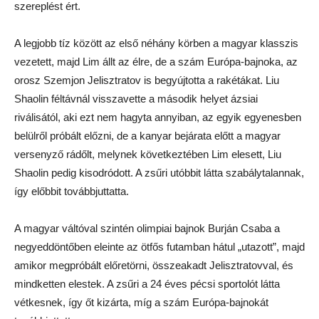
szereplést ért.
A legjobb tíz között az első néhány körben a magyar klasszis
vezetett, majd Lim állt az élre, de a szám Európa-bajnoka, az
orosz Szemjon Jelisztratov is begyújtotta a rakétákat. Liu
Shaolin féltávnál visszavette a második helyet ázsiai
riválisától, aki ezt nem hagyta annyiban, az egyik egyenesben
belülről próbált előzni, de a kanyar bejárata előtt a magyar
versenyző rádőlt, melynek következtében Lim elesett, Liu
Shaolin pedig kisodródott. A zsűri utóbbit látta szabálytalannak,
így előbbit továbbjuttatta.
A magyar váltóval szintén olimpiai bajnok Burján Csaba a
negyeddöntőben eleinte az ötfős futamban hátul „utazott”, majd
amikor megpróbált előretörni, összeakadt Jelisztratovval, és
mindketten elestek. A zsűri a 24 éves pécsi sportolót látta
vétkesnek, így őt kizárta, míg a szám Európa-bajnokát