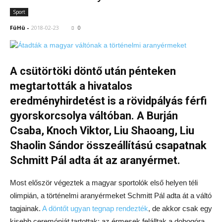
Sport
FüHü
-
2018-02-23
0
A csütörtöki döntő után pénteken
megtartották a hivatalos
eredményhirdetést is a rövidpályás férfi
gyorskorcsolya váltóban. A Burján
Csaba, Knoch Viktor, Liu Shaoang, Liu
Shaolin Sándor összeállítású csapatnak
Schmitt Pál adta át az aranyérmet.
Most először végeztek a magyar sportolók első helyen téli
olimpián, a történelmi aranyérmeket Schmitt Pál adta át a váltó
tagjainak.
A döntőt ugyan tegnap rendezték
, de akkor csak egy
kisebb ceremóniát tartottak: az érmesek felálltak a dobogóra,