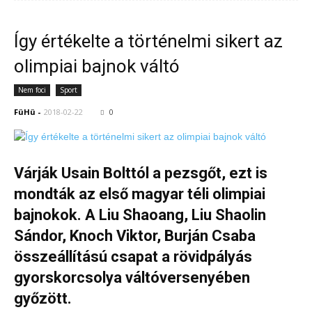
Így értékelte a történelmi sikert az
olimpiai bajnok váltó
Nem foci
Sport
FüHü
-
2018-02-22
0
Várják Usain Bolttól a pezsgőt, ezt is
mondták az első magyar téli olimpiai
bajnokok. A Liu Shaoang, Liu Shaolin
Sándor, Knoch Viktor, Burján Csaba
összeállítású csapat a rövidpályás
gyorskorcsolya váltóversenyében
győzött.