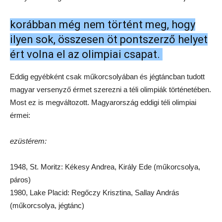
korábban még nem történt meg, hogy
ilyen sok, összesen öt pontszerző helyet
ért volna el az olimpiai csapat.
Eddig egyébként csak műkorcsolyában és jégtáncban tudott
magyar versenyző érmet szerezni a téli olimpiák történetében.
Most ez is megváltozott. Magyarország eddigi téli olimpiai
érmei:
ezüstérem:
1948, St. Moritz: Kékesy Andrea, Király Ede (műkorcsolya,
páros)
1980, Lake Placid: Regőczy Krisztina, Sallay András
(műkorcsolya, jégtánc)