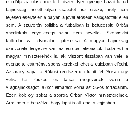
csodálja az olasz mestert hiszen ilyen gyenge hazai futball
bajnokság mellett olyan csapatot hoz össze, mely nem
teljesen esélytelen a pályán a jóval erősebb válogatottak ellen
sem. A szuverén politika a futballban is befuccsolt: Orbán
sportiskolái egyetlenegy sztárt sem neveltek. Szoboszlai
külföldön vált élvonalbeli játékossá. A magyar bajnokság
színvonala fényévre van az európai élvonaltól. Tudja ezt a
magyar miniszterelnök is, aki viszont tisztában van vele: a
gyenge teljesítményt sportsikerekkel lehet a legjobban elfedni.
Az aranycsapat a Rákosi rendszerben futott fel. Sokan úgy
vélik: ha Puskás és társai megnyerték volna a
világbajnokságot, akkor elmaradt volna az 56-os forradalom.
Ezért költ oly sokat a sportra Orbán Viktor miniszterelnök.
Arról nem is beszélve, hogy lopni is ott lehet a legjobban…