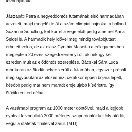
továbbjuttatta.
Jászapáti Petra a negyeddöntős futamának első harmadában
vezetett, majd megelőzte őt a szám olimpiai bajnoka, a holland
Suzanne Schulting, két körrel a vége előtt pedig a német Anna
Seidel is. A harmadik hely idővel még mindig továbbjutást
érhetett volna, de az olasz Cynthia Mascitto a célegyenesben
meglepte a 20 éves szegedi versenyzőt, akinek így két
ezreden múlt az elődöntős szereplése. Bácskai Sára Luca
már korán az ötödik helyre került a futamában, egyszer próbált
meg kigyorsítani az előzéshez, de akkor éppen bójára lépett,
később pedig már nem maradt ereje újabb kísérletre, így
ötödikként ért célba.
A vasárnapi program az 1000 méter döntőivel, majd a legjobb
nyolcat felvonultató 3000 méteres szuperdöntőkkel folytatódik,
végül a staféták fináléival zárul.
(MTI)