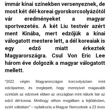
immár kínai színekben versenyeznek, de
most két dél-koreai gyorskorcsolyázótól
vár eredményeket a magyar
sportvezetés. A két Liu testvér azért
ment Kínába, mert edzőjük a kínai
válogatott mestere lett, a dél koreaiak is
egy edző miatt érkeztek
Magyarországra. Csul Von Eric Lee
három éve dolgozik a magyar válogatott
mellett.
“2022 végén Magyarországon korcsolyáztam mint
edzőpartner, és meglepett, hogy mennyivel magasabb
szintűek az edzések ebben az országban mint nálunk bár az
edző dél-koreai. Minthogy otthon megálltam a fejlődésben,
ezért váltottam” – nyilatkozta a Magyar Nemzetnek a 23 éves