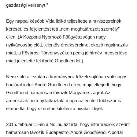
Nem sokkal ezután a kormányhoz közeli sajtóban valóságos
hadjárat indult André Goodfriend ellen, majd elterjedt, hogy
Goodfriend hamarosan távozik Magyarországról. Az
amerikaiak nem nyilatkoztak, maga az érintett többször is
elmondta, hogy szeretné kitölteni a hivatali idejét.
2015. február 11-én a Nol.hu azt írta, hogy információik szerint
hamarosan távozik Budapestről André Goodfriend. A portál
értesülését a követség is megerősítette. Az internetes portál
értesülései szerint a döntés hátterében családi okok állnak, és
nincs köze ahhoz, hogy az ügyvivő konfliktusba került a
magyar kormánnyal.
FRISS HÍREK