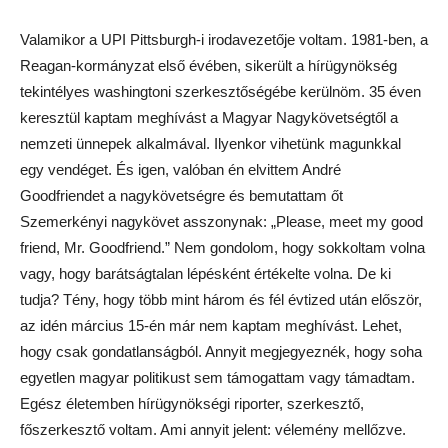
Valamikor a UPI Pittsburgh-i irodavezetője voltam. 1981-ben, a
Reagan-kormányzat első évében, sikerült a hírügynökség
tekintélyes washingtoni szerkesztőségébe kerülnöm. 35 éven
keresztül kaptam meghívást a Magyar Nagykövetségtől a
nemzeti ünnepek alkalmával. Ilyenkor vihetünk magunkkal
egy vendéget. És igen, valóban én elvittem André
Goodfriendet a nagykövetségre és bemutattam őt
Szemerkényi nagykövet asszonynak: „Please, meet my good
friend, Mr. Goodfriend.” Nem gondolom, hogy sokkoltam volna
vagy, hogy barátságtalan lépésként értékelte volna. De ki
tudja? Tény, hogy több mint három és fél évtized után először,
az idén március 15-én már nem kaptam meghívást. Lehet,
hogy csak gondatlanságból. Annyit megjegyeznék, hogy soha
egyetlen magyar politikust sem támogattam vagy támadtam.
Egész életemben hírügynökségi riporter, szerkesztő,
főszerkesztő voltam. Ami annyit jelent: vélemény mellőzve.