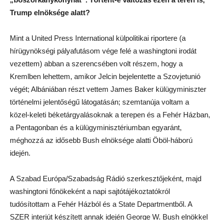
Trump elnöksége alatt?
Mint a United Press International külpolitikai riportere (a
hírügynökségi pályafutásom vége felé a washingtoni irodát
vezettem) abban a szerencsében volt részem, hogy a
Kremlben lehettem, amikor Jelcin bejelentette a Szovjetunió
végét; Albániában részt vettem James Baker külügyminiszter
történelmi jelentőségű látogatásán; szemtanúja voltam a
közel-keleti béketárgyalásoknak a terepen és a Fehér Házban,
a Pentagonban és a külügyminisztériumban egyaránt,
méghozzá az idősebb Bush elnöksége alatti Öböl-háború
idején.
A Szabad Európa/Szabadság Rádió szerkesztőjeként, majd
washingtoni főnökeként a napi sajtótájékoztatókról
tudósítottam a Fehér Házból és a State Departmentből. A
SZER interjút készített annak idején George W. Bush elnökkel