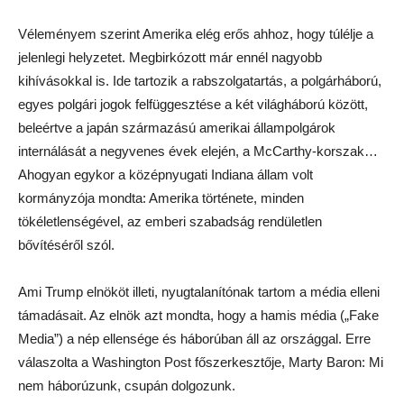
Véleményem szerint Amerika elég erős ahhoz, hogy túlélje a
jelenlegi helyzetet. Megbirkózott már ennél nagyobb
kihívásokkal is. Ide tartozik a rabszolgatartás, a polgárháború,
egyes polgári jogok felfüggesztése a két világháború között,
beleértve a japán származású amerikai állampolgárok
internálását a negyvenes évek elején, a McCarthy-korszak…
Ahogyan egykor a középnyugati Indiana állam volt
kormányzója mondta: Amerika története, minden
tökéletlenségével, az emberi szabadság rendületlen
bővítéséről szól.
Ami Trump elnököt illeti, nyugtalanítónak tartom a média elleni
támadásait. Az elnök azt mondta, hogy a hamis média („Fake
Media”) a nép ellensége és háborúban áll az országgal. Erre
válaszolta a Washington Post főszerkesztője, Marty Baron: Mi
nem háborúzunk, csupán dolgozunk.