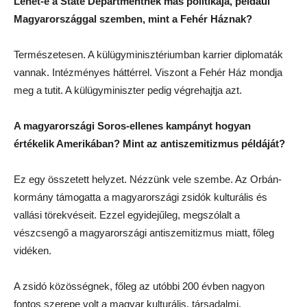
Lehet-e a State Departmentnek más politikája, például
Magyarországgal szemben, mint a Fehér Háznak?
Természetesen. A külügyminisztériumban karrier diplomaták
vannak. Intézményes háttérrel. Viszont a Fehér Ház mondja
meg a tutit. A külügyminiszter pedig végrehajtja azt.
A magyarországi Soros-ellenes kampányt hogyan
értékelik Amerikában? Mint az antiszemitizmus példáját?
Ez egy összetett helyzet. Nézzünk vele szembe. Az Orbán-
kormány támogatta a magyarországi zsidók kulturális és
vallási törekvéseit. Ezzel egyidejűleg, megszólalt a
vészcsengő a magyarországi antiszemitizmus miatt, főleg
vidéken.
A zsidó közösségnek, főleg az utóbbi 200 évben nagyon
fontos szerepe volt a magyar kulturális, társadalmi,