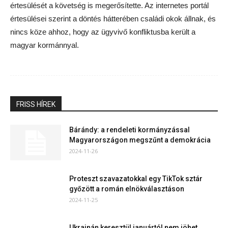
Bárándy: a rendeleti kormányzással
Magyarországon megszűnt a demokrácia
2024-11-26
Proteszt szavazatokkal egy TikTok sztár
győzött a román elnökválasztáson
2024-11-25
Ukrajnán keresztül januártól nem jöhet
orosz földgáz
2024-11-25
Már nem Orbánt hanem Melonit tekinti
mintának a román neonácik vezére
2024-11-25
Továbbiak