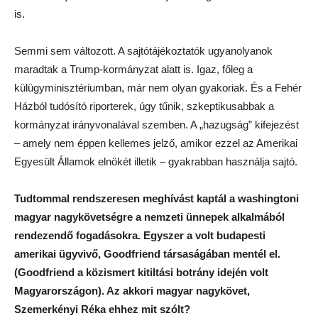
is.
Semmi sem változott. A sajtótájékoztatók ugyanolyanok
maradtak a Trump-kormányzat alatt is. Igaz, főleg a
külügyminisztériumban, már nem olyan gyakoriak. És a Fehér
Házból tudósító riporterek, úgy tűnik, szkeptikusabbak a
kormányzat irányvonalával szemben. A „hazugság” kifejezést
– amely nem éppen kellemes jelző, amikor ezzel az Amerikai
Egyesült Államok elnökét illetik – gyakrabban használja sajtó.
Tudtommal rendszeresen meghívást kaptál a washingtoni
magyar nagykövetségre a nemzeti ünnepek alkalmából
rendezendő fogadásokra. Egyszer a volt budapesti
amerikai ügyvivő, Goodfriend társaságában mentél el.
(Goodfriend a közismert kitiltási botrány idején volt
Magyarországon). Az akkori magyar nagykövet,
Szemerkényi Réka ehhez mit szólt?