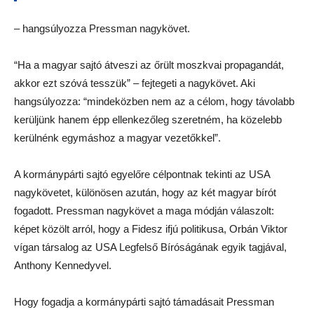
– hangsúlyozza Pressman nagykövet.
“Ha a magyar sajtó átveszi az őrült moszkvai propagandát,
akkor ezt szóvá tesszük” – fejtegeti a nagykövet. Aki
hangsúlyozza: “mindeközben nem az a célom, hogy távolabb
kerüljünk hanem épp ellenkezőleg szeretném, ha közelebb
kerülnénk egymáshoz a magyar vezetőkkel”.
A kormánypárti sajtó egyelőre célpontnak tekinti az USA
nagykövetet, különösen azután, hogy az két magyar bírót
fogadott. Pressman nagykövet a maga módján válaszolt:
képet közölt arról, hogy a Fidesz ifjú politikusa, Orbán Viktor
vígan társalog az USA Legfelső Bíróságának egyik tagjával,
Anthony Kennedyvel.
Hogy fogadja a kormánypárti sajtó támadásait Pressman