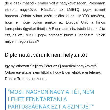
de ő csak második ember volt a nagykövetségen. Pressman
viszont nagykövet. Ráadásul az LMBTQ jogok ismert
harcosa. Orbán Viktor azért találta ki az LMBTQ törvényt,
hogy e mögé bújjon amikor az Európai Unió a kínos
korrupciós ügyeket firtatja. A Biden adminisztráció kihasználta
ezt, és az LMBTQ jogok harcosát küldte Budapestre. Vajon
milyen megbízással?
Diplomatát várunk nem helytartót
Így nyilatkozott Szijjártó Péter az új amerikai nagykövetről.
Orbán egyáltalán nem titkolja, hogy Biden elnök ellenfelének,
Donald Trumpnak szurkol.
“MOST NAGYON NAGY A TÉT, NEM
LEHET FENNTARTANI A
PÁRTOSSÁGNAK EZT A SZINTJÉT”