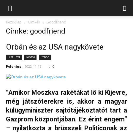
Kezdőlap
Címkék
Goodfriend
Címke: goodfriend
Orbán és az USA nagykövete
Featured
Fontos
Itthon
Polonius
-
2022-11-16
0
“Amikor Moszkva rakétákat lő ki Kijevre,
még játszóterekre is, akkor a magyar
külügyminiszter sajtótájékoztatót tart a
Gazprom központjában. Ez érint engem”
– nyilatkozta a brüsszeli Politiconak az