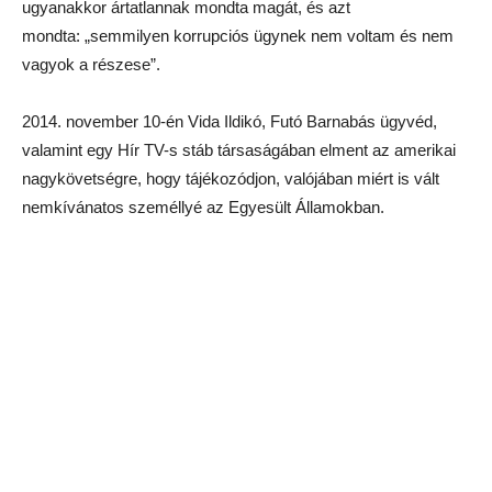
ugyanakkor ártatlannak mondta magát, és azt
mondta: „semmilyen korrupciós ügynek nem voltam és nem
vagyok a részese”.
2014. november 10-én Vida Ildikó, Futó Barnabás ügyvéd,
valamint egy Hír TV-s stáb társaságában elment az amerikai
nagykövetségre, hogy tájékozódjon, valójában miért is vált
nemkívánatos személlyé az Egyesült Államokban.
Nem messze az amerikai követségtől, összetalálkoztak André
Goodfriend amerikai ügyvivővel. Vida Ildikó ekkor ejtette ki a
száján az elhíresült, és azóta sokat idézett, a NAV elnökének
angol nyelvtudására nem jó fényt vető mondatot:
TOLMÁCSOT KÉREK!