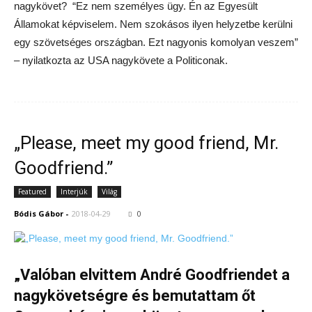
nagykövet? “Ez nem személyes ügy. Én az Egyesült
Államokat képviselem. Nem szokásos ilyen helyzetbe kerülni
egy szövetséges országban. Ezt nagyonis komolyan veszem”
– nyilatkozta az USA nagykövete a Politiconak.
„Please, meet my good friend, Mr.
Goodfriend.”
Featured
Interjúk
Világ
Bódis Gábor
-
2018-04-29
0
„Valóban elvittem André Goodfriendet a
nagykövetségre és bemutattam őt