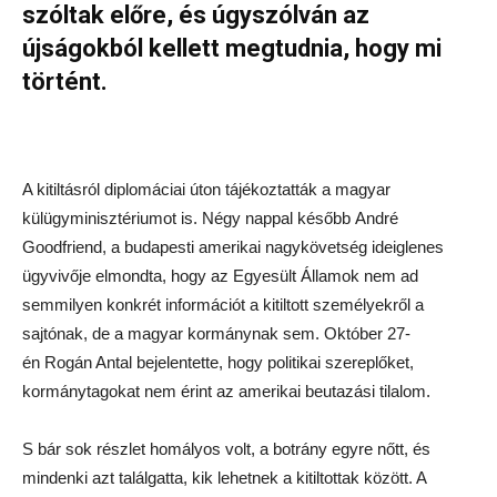
szóltak előre, és úgyszólván az
újságokból kellett megtudnia, hogy mi
történt.
A kitiltásról diplomáciai úton tájékoztatták a magyar
külügyminisztériumot is. Négy nappal később André
Goodfriend, a budapesti amerikai nagykövetség ideiglenes
ügyvivője elmondta, hogy az Egyesült Államok nem ad
semmilyen konkrét információt a kitiltott személyekről a
sajtónak, de a magyar kormánynak sem. Október 27-
én Rogán Antal bejelentette, hogy politikai szereplőket,
kormánytagokat nem érint az amerikai beutazási tilalom.
S bár sok részlet homályos volt, a botrány egyre nőtt, és
mindenki azt találgatta, kik lehetnek a kitiltottak között. A