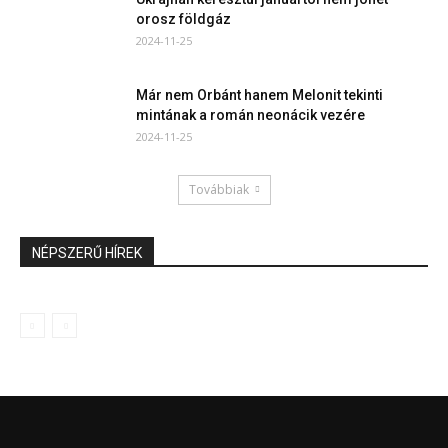
NÉPSZERŰ HÍREK
Független Hírügynökség Kft.
Kapcsolat:
info@fuhu.hu