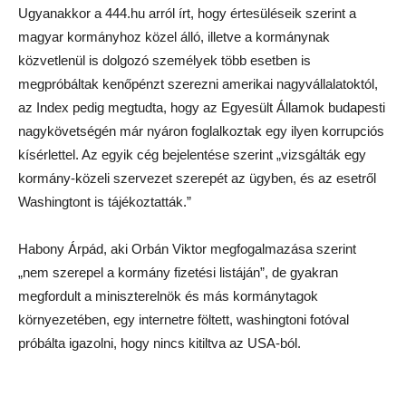
Ugyanakkor a 444.hu arról írt, hogy értesüléseik szerint a
magyar kormányhoz közel álló, illetve a kormánynak
közvetlenül is dolgozó személyek több esetben is
megpróbáltak kenőpénzt szerezni amerikai nagyvállalatoktól,
az Index pedig megtudta, hogy az Egyesült Államok budapesti
nagykövetségén már nyáron foglalkoztak egy ilyen korrupciós
kísérlettel. Az egyik cég bejelentése szerint „vizsgálták egy
kormány-közeli szervezet szerepét az ügyben, és az esetről
Washingtont is tájékoztatták.”
Habony Árpád, aki Orbán Viktor megfogalmazása szerint
„nem szerepel a kormány fizetési listáján”, de gyakran
megfordult a miniszterelnök és más kormánytagok
környezetében, egy internetre föltett, washingtoni fotóval
próbálta igazolni, hogy nincs kitiltva az USA-ból.