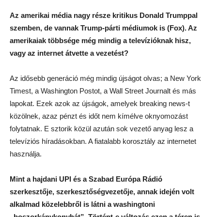
Az amerikai média nagy része kritikus Donald Trumppal
szemben, de vannak Trump-párti médiumok is (Fox). Az
amerikaiak többsége még mindig a televízióknak hisz,
vagy az internet átvette a vezetést?
Az idősebb generáció még mindig újságot olvas; a New York
Timest, a Washington Postot, a Wall Street Journalt és más
lapokat. Ezek azok az újságok, amelyek breaking news-t
közölnek, azaz pénzt és időt nem kímélve oknyomozást
folytatnak. E sztorik közül azután sok vezető anyag lesz a
televíziós híradásokban. A fiatalabb korosztály az internetet
használja.
Mint a hajdani UPI és a Szabad Európa Rádió
szerkesztője, szerkesztőségvezetője, annak idején volt
alkalmad közelebbről is látni a washingtoni
„boszorkánykonyhát”. Történt-e változás ezen a téren is,