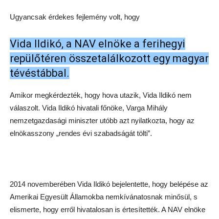
Ugyancsak érdekes fejlemény volt, hogy
Vida Ildikó, a NAV elnöke a ferihegyi
repülőtéren összetalálkozott egy magyar
tévéstábbal.
Amikor megkérdezték, hogy hova utazik, Vida Ildikó nem
válaszolt. Vida Ildikó hivatali főnöke, Varga Mihály
nemzetgazdasági miniszter utóbb azt nyilatkozta, hogy az
elnökasszony „rendes évi szabadságát tölti”.
2014 novemberében Vida Ildikó bejelentette, hogy belépése az
Amerikai Egyesült Államokba nemkívánatosnak minősül, s
elismerte, hogy erről hivatalosan is értesítették. A NAV elnöke