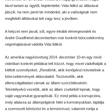
Az amerikai nagykövetség 2014. december 10-én egy rövid
videóban konkrét példákat tett közzé, hogy mivel vádolhatják a
kitiltott személyeket. „Rendőrök, akik kenőpénzt követelnek a
bűncselekmények áldozataitól. Tisztviselők, akik
ellenszolgáltatást várnak az állami szerződésekért.
Tekintélyelvű vezetők, akik az állam zsebéből lopnak, hogy
saját vagyonukat gyarapítsák. Ez mind példa a korrupcióra,
mely aláássa az állampolgárok hitét a kormányukban, táplálja
a szervezett bűnözést és a terrorizmust, valamint rontja a
gazdasági versenyt.”
Egy nappal később Vida Ildikó teljesítette a miniszterelnök
kérését, és feljelentést tett „nem meghatározott személy”
ellen. (A Központi Nyomozó Főügyészségen nagy
nyilvánosság előtt, jelentős érdeksérelmet okozó rágalmazás
miatt, a Fővárosi Törvényszéken pedig jó hírnév megsértése
miatt jelentette fel André Goodfriendet.)