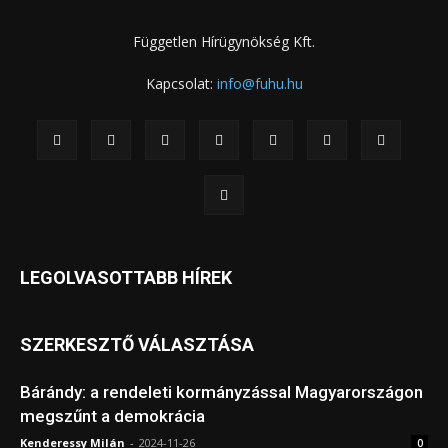
LEGOLVASOTTABB HÍREK
SZERKESZTŐ VÁLASZTÁSA
Bárándy: a rendeleti kormányzással Magyarországon
megszűnt a demokrácia
Kenderessy Milán
-
2024-11-26
0
Ukrajnán keresztül januártól nem jöhet orosz földgáz
ki
-
2024-11-25
0
Proteszt szavazatokkal egy TikTok sztár győzött a
román elnökválasztáson
Polonius
-
2024-11-25
0