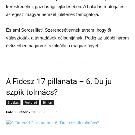
kereskedelmi, gazdasági fejlődésében. A haladás motorja és
az egész magyar nemzet jólétének támogatója.
És ami Sorost illeti. Szerencsétlennek tartom, hogy őt
választották a támadások célpontjának. Pedig az utóbbi három
évtizedben nagyon is szolgálta a magyar ügyet.
A Fidesz 17 pillanata – 6. Du ju
szpík tolmács?
Érdekes
Featured
Itthon
Föld S. Péter
-
2018-03-06
0