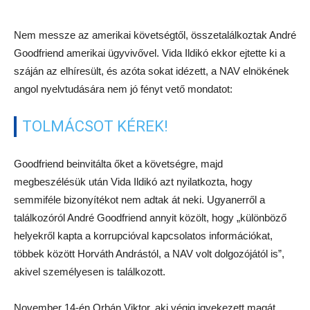
Goodfriend beinvitálta őket a követségre, majd
megbeszélésük után Vida Ildikó azt nyilatkozta, hogy
semmiféle bizonyítékot nem adtak át neki. Ugyanerről a
találkozóról André Goodfriend annyit közölt, hogy „különböző
helyekről kapta a korrupcióval kapcsolatos információkat,
többek között Horváth Andrástól, a NAV volt dolgozójától is”,
akivel személyesen is találkozott.
November 14-én Orbán Viktor, aki végig igyekezett magát
távol tartani az ügytől, bejelentette: Vida Ildikó az állásával
játszik, ha nem perel be mindenkit, aki a valóságnak nem
megfelelő állításokat tett vagy tesz a jövőben.
A helyzet nem javult, sőt, egyre inkább elmérgesedett és
André Goodfriend decemberben már konkrét bűncselekmény
végrehajtásával vádolta Vida Ildikót.