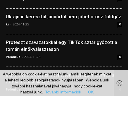
Már nem Orbánt hanem Melonit tekinti mintának a
román neonácik vezére
Polonius
-
2024-11-25
0
Patt
Falusi Tamas
-
2024-11-24
0
A weboldalon cookie-kat használunk, amik segítenek minket
Médiaajánlat
Impresszum
Szerzői jogok
Adatkezelési irányelvek
a lehető legjobb szolgáltatások nyújtásában. Weboldalunk
további használatával jóváhagyja, hogy cookie-kat
© Független Hírügynökség
használjunk.
További információk
OK