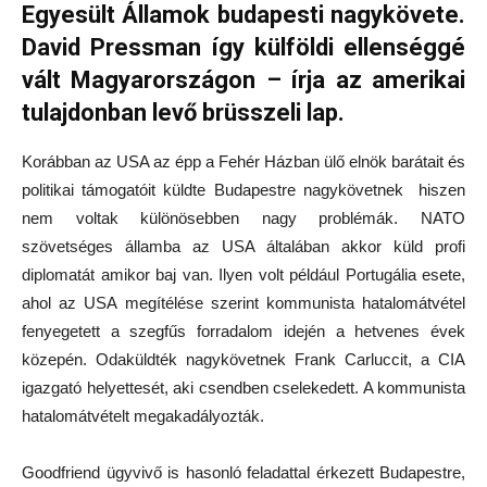
Egyesült Államok budapesti nagykövete.
David Pressman így külföldi ellenséggé
vált Magyarországon – írja az amerikai
tulajdonban levő brüsszeli lap.
Korábban az USA az épp a Fehér Házban ülő elnök barátait és
politikai támogatóit küldte Budapestre nagykövetnek hiszen
nem voltak különösebben nagy problémák. NATO
szövetséges államba az USA általában akkor küld profi
diplomatát amikor baj van. Ilyen volt például Portugália esete,
ahol az USA megítélése szerint kommunista hatalomátvétel
fenyegetett a szegfűs forradalom idején a hetvenes évek
közepén. Odaküldték nagykövetnek Frank Carluccit, a CIA
igazgató helyettesét, aki csendben cselekedett. A kommunista
hatalomátvételt megakadályozták.
Goodfriend ügyvivő is hasonló feladattal érkezett Budapestre,