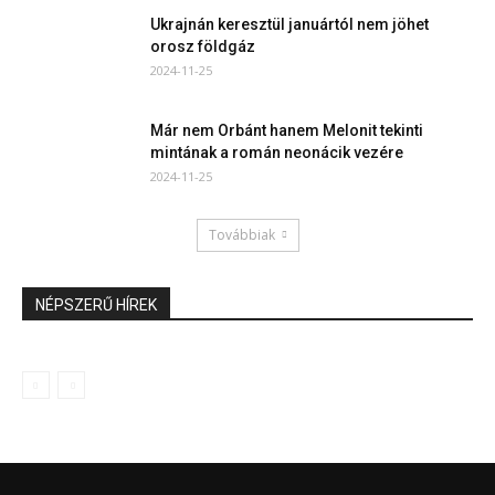
Ukrajnán keresztül januártól nem jöhet
orosz földgáz
2024-11-25
Már nem Orbánt hanem Melonit tekinti
mintának a román neonácik vezére
2024-11-25
Továbbiak
NÉPSZERŰ HÍREK