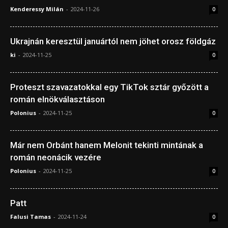
Kenderessy Milán
-
2024-11-26
0
Ukrajnán keresztül januártól nem jöhet orosz földgáz
ki
-
2024-11-25
0
Proteszt szavazatokkal egy TikTok sztár győzött a
román elnökválasztáson
Polonius
-
2024-11-25
0
Már nem Orbánt hanem Melonit tekinti mintának a
román neonácik vezére
Polonius
-
2024-11-25
0
Patt
Falusi Tamas
-
2024-11-24
0