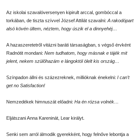
Az iskolai szavalóversenyen kipirult arccal, gombóccal a
torkában, de tiszta szívvel József Attilát szavalni:
A rakodópart
alsó kövén ültem, néztem, hogy úszik el a dinnyehéj…
A hazaszeretetről vitázni baráti társaságban, s végső érvként
Radnótit mondani:
Nem tudhatom, hogy másnak e tájék mit
jelent, nekem szülőhazám e lángoktól ölelt kis ország…
Színpadon állni és százezreknek, millióknak énekelni:
I can’t
get no Satisfaction!
Nemzedékek himnuszát előadni:
Ha én rózsa volnék…
Eljátszani Anna Kareninát, Lear királyt.
Senki sem arról álmodik gyerekként, hogy felnőve lebontja a