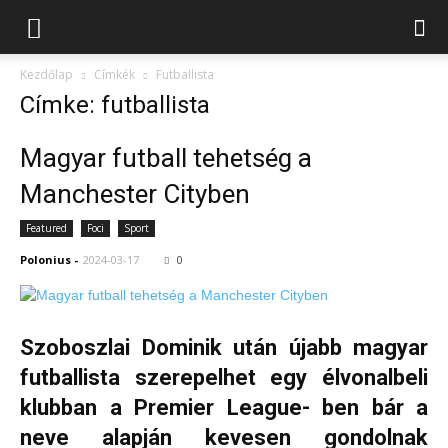
Kezdőlap
Címkék
Futballista
Címke: futballista
Magyar futball tehetség a
Manchester Cityben
Featured
Foci
Sport
Polonius
-
2024-03-17
0
Szoboszlai Dominik után újabb magyar
futballista szerepelhet egy élvonalbeli
klubban a Premier League- ben bár a
neve alapján kevesen gondolnak