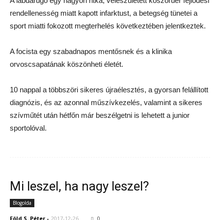
A labdarúgó egy nagyon ritka, veleszületett koszorúér fejlődési
rendellenesség miatt kapott infarktust, a betegség tünetei a
sport miatti fokozott megterhelés következtében jelentkeztek.
A focista egy szabadnapos mentősnek és a klinika
orvoscsapatának köszönheti életét.
10 nappal a többszöri sikeres újraélesztés, a gyorsan felállított
diagnózis, és az azonnal műszívkezelés, valamint a sikeres
szívműtét után hétfőn már beszélgetni is lehetett a junior
sportolóval.
Mi leszel, ha nagy leszel?
Blogolda
Föld S. Péter
-
2017-12-26
0