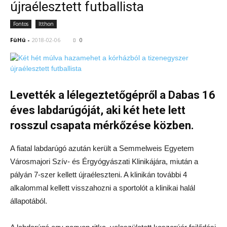
újraélesztett futballista
Fontos
Itthon
FüHü
-
2018-02-06
0
Levették a lélegeztetőgépről a Dabas 16
éves labdarúgóját, aki két hete lett
rosszul csapata mérkőzése közben.
A fiatal labdarúgó azután került a Semmelweis Egyetem
Városmajori Szív- és Érgyógyászati Klinikájára, miután a
pályán 7-szer kellett újraéleszteni. A klinikán további 4
alkalommal kellett visszahozni a sportolót a klinikai halál
állapotából.