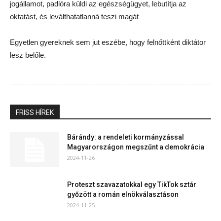
jogállamot, padlóra küldi az egészségügyet, lebutítja az
oktatást, és leválthatatlanná teszi magát
Egyetlen gyereknek sem jut eszébe, hogy felnőttként diktátor
lesz belőle.
FRISS HÍREK
Bárándy: a rendeleti kormányzással
Magyarországon megszűnt a demokrácia
2024-11-26
Proteszt szavazatokkal egy TikTok sztár
győzött a román elnökválasztáson
2024-11-25