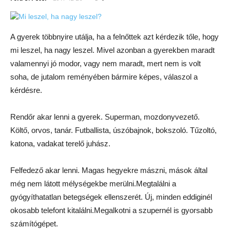
A gyerek többnyire utálja, ha a felnőttek azt kérdezik tőle, hogy
mi leszel, ha nagy leszel. Mivel azonban a gyerekben maradt
valamennyi jó modor, vagy nem maradt, mert nem is volt
soha, de jutalom reményében bármire képes, válaszol a
kérdésre.
Rendőr akar lenni a gyerek. Superman, mozdonyvezető.
Költő, orvos, tanár. Futballista, úszóbajnok, bokszoló. Tűzoltó,
katona, vadakat terelő juhász.
Felfedező akar lenni. Magas hegyekre mászni, mások által
még nem látott mélységekbe merülni.Megtalálni a
gyógyíthatatlan betegségek ellenszerét. Új, minden eddiginél
okosabb telefont kitalálni.Megalkotni a szupernél is gyorsabb
számítógépet.