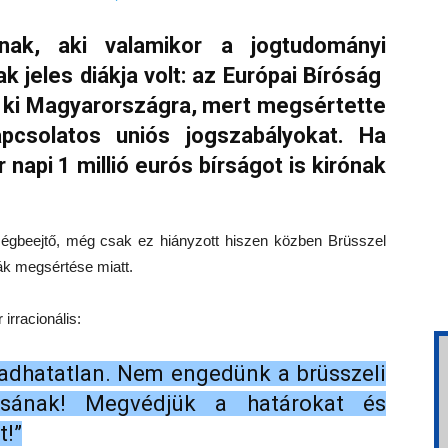
nak, aki valamikor a jogtudományi
k jeles diákja volt: az Európai Bíróság
tt ki Magyarországra, mert megsértette
pcsolatos uniós jogszabályokat. Ha
napi 1 millió eurós bírságot is kirónak
égbeejtő, még csak ez hiányzott hiszen közben Brüsszel
mák megsértése miatt.
irracionális:
gadhatatlan. Nem engedünk a brüsszeli
lásának! Megvédjük a határokat és
!”