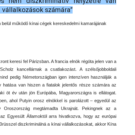
és nem diszkriminatív helyzetre van
i vállalkozások számára”
ón belül működő kínai cégek kereskedelmi kamarájának
t keresi fel Párizsban. A francia elnök régóta jelen van a
Scholz kancellárnak a csatlakozást. A szélsőjobboldali
ind pedig Németországban igen intenzíven használják a
gy hatása van hiszen a fiatalok jelentős része számára az
 aki öt év után jön Európába, Magyarországra is ellátogat.
ben, ahol Putyin orosz elnökkel is parolázott – egyedül az
gy Oroszország megtámadta Ukrajnát. Pekingnek az a
az Egyesült Államoktól arra hivatkozva, hogy az európai
rüsszel diszkriminálná a kínai vállalkozásokat, akkor Kína