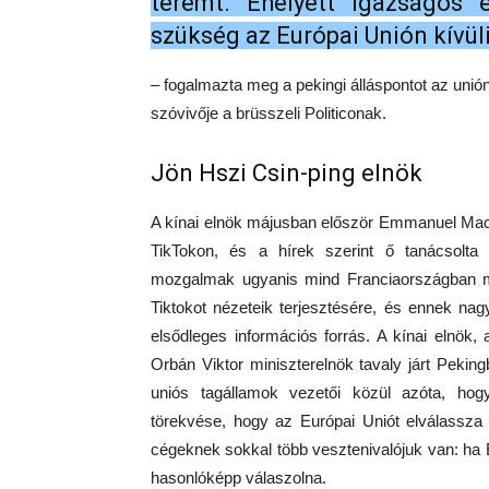
teremt. Ehelyett igazságos 
szükség az Európai Unión kívül
– fogalmazta meg a pekingi álláspontot az uni
szóvivője a brüsszeli Politiconak.
Jön Hszi Csin-ping elnök
A kínai elnök májusban először Emmanuel Macron
TikTokon, és a hírek szerint ő tanácsolta 
mozgalmak ugyanis mind Franciaországban m
Tiktokot nézeteik terjesztésére, és ennek na
elsődleges információs forrás. A kínai elnök,
Orbán Viktor miniszterelnök tavaly járt Peking
uniós tagállamok vezetői közül azóta, ho
törekvése, hogy az Európai Uniót elválassza 
cégeknek sokkal több vesztenivalójuk van: ha B
hasonlóképp válaszolna.