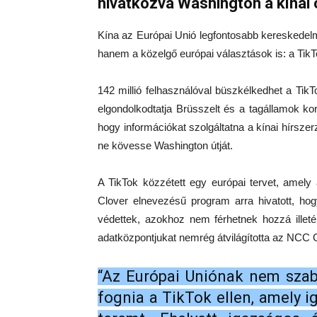
hivatkozva Washington a kínai ó
Kína az Európai Unió legfontosabb kereskedelm
hanem a közelgő európai választások is: a TikT
142 millió felhasználóval büszkélkedhet a Tik
elgondolkodtatja Brüsszelt és a tagállamok k
hogy információkat szolgáltatna a kínai hírsz
ne kövesse Washington útját.
A TikTok közzétett egy európai tervet, amely
Clover elnevezésű program arra hivatott, hog
védettek, azokhoz nem férhetnek hozzá illeték
adatközpontjukat nemrég átvilágította az NCC G
“Az Európai Uniónak nem szab
fognia a TikTok ellen, amely i