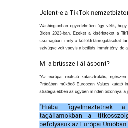
Jelent-e a TikTok nemzetbizto
Washingtonban egyértelműen úgy vélik, hogy 
Biden 2023-ban. Ezeket a kísérleteket a Tik
csomagban, mely a külföldi támogatásokat tar
szívügye volt vagyis a betiltás immár tény, de a
Mi a brüsszeli álláspont?
“Az európai reakció katasztrofális, egészen
Prágában működő European Values kutató intéz
stratégia ebben az ügyben minden bizonnyal a j
“Hiába figyelmeztetnek a
tagállamokban a titkosszol
befolyásuk az Európai Unióban