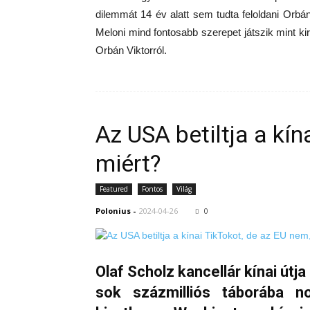
dilemmát 14 év alatt sem tudta feloldani Orbán 
Meloni mind fontosabb szerepet játszik mint kirá
Orbán Viktorról.
Az USA betiltja a kín
miért?
Featured
Fontos
Világ
Polonius
-
2024-04-26
0
Olaf Scholz kancellár kínai útj
sok százmilliós táborába n