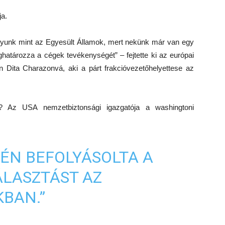
ja.
gyunk mint az Egyesült Államok, mert nekünk már van egy
eghatározza a cégek tevékenységét” – fejtette ki az európai
én Dita Charazonvá, aki a párt frakcióvezetőhelyettese az
at? Az USA nemzetbiztonsági igazgatója a washingtoni
VÉN BEFOLYÁSOLTA A
VÁLASZTÁST AZ
BAN.”