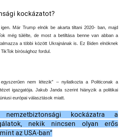
nsági kockázatot?
igen. Már Trump elnök be akarta tiltani 2020- ban, majd
Tok még túlélte, de most a betiltása benne van abban a
talmazza a többi között Ukrajnának is. Ez Biden elnöknek
 TikTok bírósághoz fordul.
 egyszerűen nem létezik” – nyilatkozta a Politiconak a
et igazgatója. Jakub Janda szerint hiányzik a politikai
úniusi európai választások miatt.
 nemzetbiztonsági kockázatra a
gálatok, nekik nincsen olyan erős
 mint az USA-ban”