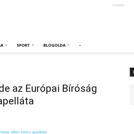
- Hirdetés -
RA
SPORT
BLOGOLDA
–
de az Európai Bíróság
apelláta