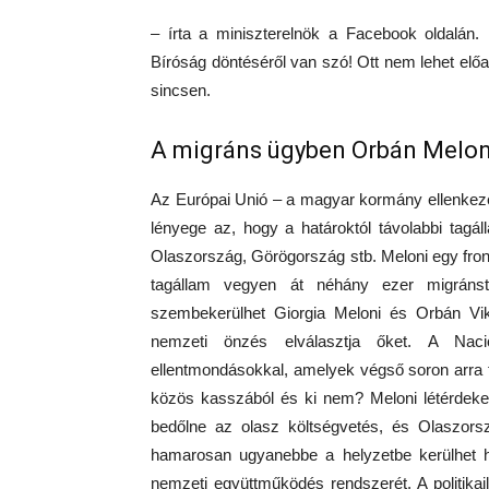
– írta a miniszterelnök a Facebook oldalán.
Bíróság döntéséről van szó! Ott nem lehet előa
sincsen.
A migráns ügyben Orbán Meloni
Az Európai Unió – a magyar kormány ellenkezé
lényege az, hogy a határoktól távolabbi tagá
Olaszország, Görögország stb. Meloni egy front
tagállam vegyen át néhány ezer migránst
szembekerülhet Giorgia Meloni és Orbán Vik
nemzeti önzés elválasztja őket. A Nacio
ellentmondásokkal, amelyek végső soron arra f
közös kasszából és ki nem? Meloni létérdeke,
bedőlne az olasz költségvetés, és Olaszorsz
hamarosan ugyanebbe a helyzetbe kerülhet h
nemzeti együttműködés rendszerét. A politika