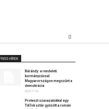
FRISS HÍREK
Bárándy: a rendeleti
kormányzással
Magyarországon megszűnt a
demokrácia
2024-11-26
Proteszt szavazatokkal egy
TikTok sztár győzött a román