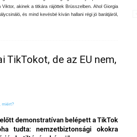
Viktor, akinek a titkára rájöttek Brüsszelben. Ahol Giorgia
lycsináló, és mind kevésbé kíván hallani régi jó barátjáról,
ai TikTokot, de az EU nem,
a előtt demonstratívan belépett a TikTok
oha tudta: nemzetbiztonsági okokra