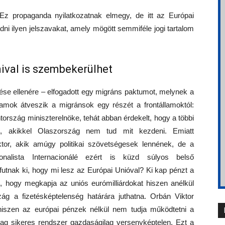
 Ez propaganda nyilatkozatnak elmegy, de itt az Európai
dni ilyen jelszavakat, amely mögött semmiféle jogi tartalom
val is szembekerülhet
se ellenére – elfogadott egy migráns paktumot, melynek a
llamok átveszik a migránsok egy részét a frontállamoktól:
ország miniszterelnöke, tehát abban érdekelt, hogy a többi
, akikkel Olaszország nem tud mit kezdeni. Emiatt
tor, akik amúgy politikai szövetségesek lennének, de a
nalista Internacionálé ezért is küzd súlyos belső
utnak ki, hogy mi lesz az Európai Unióval? Ki kap pénzt a
 hogy megkapja az uniós eurómilliárdokat hiszen anélkül
ág a fizetésképtelenség határára juthatna. Orbán Viktor
iszen az európai pénzek nélkül nem tudja működtetni a
ilag sikeres rendszer gazdaságilag versenyképtelen. Ezt a