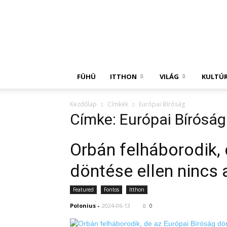
Független
Hírügynökség
FÜHÜ
ITTHON
VILÁG
KULTÚ
Kezdőlap
Címkék
Európai Bíróság
Címke: Európai Bíróság
Orbán felháborodik, 
döntése ellen nincs 
Featured
Fontos
Itthon
Polonius
-
2024-06-13
0