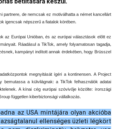
riás betiltására készül.
i partnere, de nemcsak ez motiválhatta a német kancellárt
ok igencsak népszerű a fiatalok körében.
Tok az Európai Unióban, és az európai választások előtt ez
ormányait. Ráadásul a TikTok, amely folyamatosan tagadja,
erzésnek, kampányt indított annak érdekében, hogy Brüsszel
 adatközpontok megnyitását ígéri a kontinensen. A Project
y bemutassa a külvilágnak: a TikTok felhasználók adatai
telenek. A kínai cég európai szóvivője közölte: írországi
roup független kiberbiztonsági vállalkozás.
adna az USA mintájára olyan akcióba
gazságtalanul ellenséges üzleti légkört