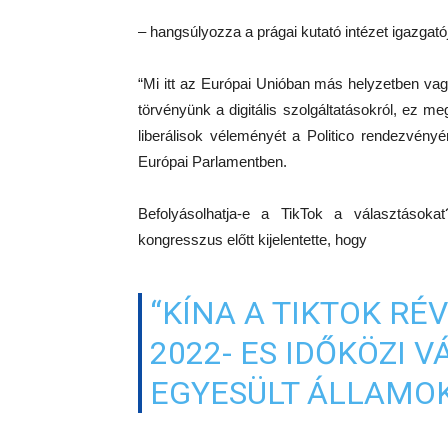
– hangsúlyozza a prágai kutató intézet igazgató
“Mi itt az Európai Unióban más helyzetben va
törvényünk a digitális szolgáltatásokról, ez m
liberálisok véleményét a Politico rendezvény
Európai Parlamentben.
Befolyásolhatja-e a TikTok a választások
kongresszus előtt kijelentette, hogy
“KÍNA A TIKTOK RÉ
2022- ES IDŐKÖZI 
EGYESÜLT ÁLLAMOK