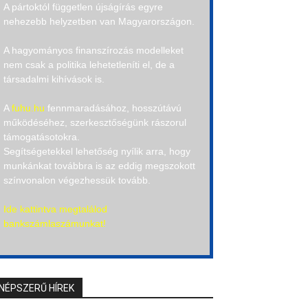
A pártoktól független újságírás egyre
nehezebb helyzetben van Magyarországon.
A hagyományos finanszírozás modelleket
nem csak a politika lehetetleníti el, de a
társadalmi kihívások is.
A
fuhu.hu
fennmaradásához, hosszútávú
működéséhez, szerkesztőségünk rászorul
támogatásotokra.
Segítségetekkel lehetőség nyílik arra, hogy
munkánkat továbbra is az eddig megszokott
színvonalon végezhessük tovább.
Ide kattintva megtalálod
bankszámlaszámunkat!
NÉPSZERŰ HÍREK