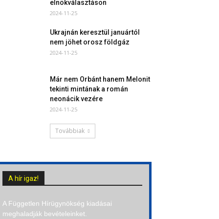
elnökválasztáson
2024-11-25
Ukrajnán keresztül januártól
nem jöhet orosz földgáz
2024-11-25
Már nem Orbánt hanem Melonit
tekinti mintának a román
neonácik vezére
2024-11-25
Továbbiak
A hír igaz!
A Független Hírügynökség kiadásai
meghaladják bevételeinket.