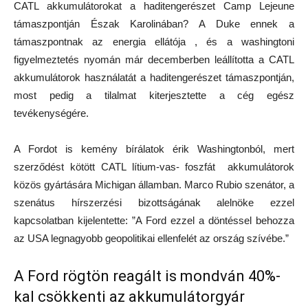
CATL akkumulátorokat a haditengerészet Camp Lejeune
támaszpontján Észak Karolinában? A Duke ennek a
támaszpontnak az energia ellátója , és a washingtoni
figyelmeztetés nyomán már decemberben leállította a CATL
akkumulátorok használatát a haditengerészet támaszpontján,
most pedig a tilalmat kiterjesztette a cég egész
tevékenységére.
A Fordot is kemény bírálatok érik Washingtonból, mert
szerződést kötött CATL lítium-vas- foszfát akkumulátorok
közös gyártására Michigan államban. Marco Rubio szenátor, a
szenátus hírszerzési bizottságának alelnöke ezzel
kapcsolatban kijelentette: ”A Ford ezzel a döntéssel behozza
az USA legnagyobb geopolitikai ellenfelét az ország szívébe.”
A Ford rögtön reagált is mondván 40%-
kal csökkenti az akkumulátorgyár