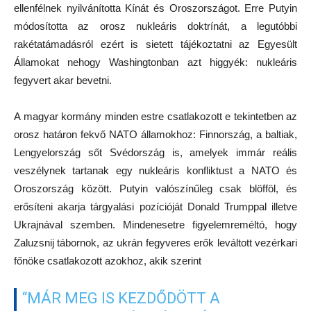
ellenfélnek nyilvánította Kínát és Oroszországot. Erre Putyin
módosította az orosz nukleáris doktrínát, a legutóbbi
rakétatámadásról ezért is sietett tájékoztatni az Egyesült
Államokat nehogy Washingtonban azt higgyék: nukleáris
fegyvert akar bevetni.
A magyar kormány minden estre csatlakozott e tekintetben az
orosz határon fekvő NATO államokhoz: Finnország, a baltiak,
Lengyelország sőt Svédország is, amelyek immár reális
veszélynek tartanak egy nukleáris konfliktust a NATO és
Oroszország között. Putyin valószínűleg csak blöfföl, és
erősíteni akarja tárgyalási pozícióját Donald Trumppal illetve
Ukrajnával szemben. Mindenesetre figyelemreméltó, hogy
Zaluzsnij tábornok, az ukrán fegyveres erők leváltott vezérkari
főnöke csatlakozott azokhoz, akik szerint
“MÁR MEG IS KEZDŐDÖTT A