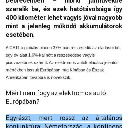
Debrecenben – hibrid járművekbe
szerelik be, és ezek hatótávolsága így
400 kilométer lehet vagyis jóval nagyobb
mint a jelenleg működő akkumulátorok
esetében.
A CATL a globális piacon 37%-ban részesedik az eladásokból,
egy év alatt 1,6%-kal nőtt a részesedése vagyis
piacvezetőnek számít. Az elektromos autók eladása jelentős
mértékben lassult Európában míg Kínában és Észak
Amerikában továbbra is növekszik.
Miért nem fogy az elektromos autó
Európában?
Egyrészt, mert rossz az általános
konjunktúra: Németország, a kontinens