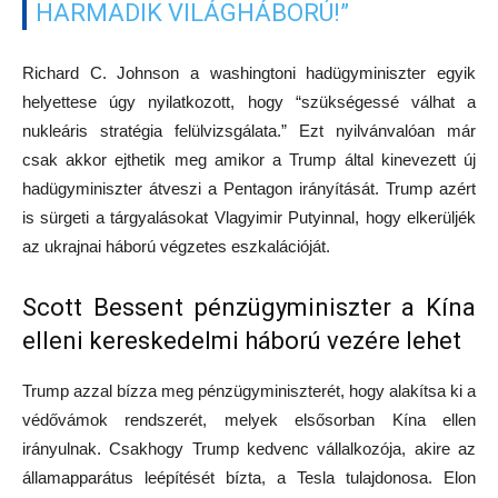
HARMADIK VILÁGHÁBORÚ!”
Richard C. Johnson a washingtoni hadügyminiszter egyik
helyettese úgy nyilatkozott, hogy “szükségessé válhat a
nukleáris stratégia felülvizsgálata.” Ezt nyilvánvalóan már
csak akkor ejthetik meg amikor a Trump által kinevezett új
hadügyminiszter átveszi a Pentagon irányítását. Trump azért
is sürgeti a tárgyalásokat Vlagyimir Putyinnal, hogy elkerüljék
az ukrajnai háború végzetes eszkalációját.
Scott Bessent pénzügyminiszter a Kína
elleni kereskedelmi háború vezére lehet
Trump azzal bízza meg pénzügyminiszterét, hogy alakítsa ki a
védővámok rendszerét, melyek elsősorban Kína ellen
irányulnak. Csakhogy Trump kedvenc vállalkozója, akire az
államapparátus leépítését bízta, a Tesla tulajdonosa. Elon