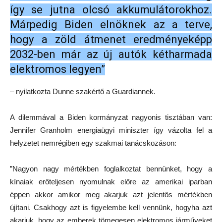
így se jutna olcsó akkumulátorokhoz.
Márpedig Biden elnöknek az a terve,
hogy a zöld átmenet eredményeképp
2032-ben már az új autók kétharmada
elektromos legyen”
– nyilatkozta Dunne szakértő a Guardiannek.
A dilemmával a Biden kormányzat nagyonis tisztában van:
Jennifer Granholm energiaügyi miniszter így vázolta fel a
helyzetet nemrégiben egy szakmai tanácskozáson:
”Nagyon nagy mértékben foglalkoztat bennünket, hogy a
kínaiak erőteljesen nyomulnak előre az amerikai iparban
éppen akkor amikor meg akarjuk azt jelentős mértékben
újítani. Csakhogy azt is figyelembe kell vennünk, hogyha azt
akarjuk, hogy az emberek tömegesen elektromos járműveket