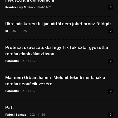
megszűnt a demokrácia
Kenderessy Milán
-
2024-11-26
0
Ukrajnán keresztül januártól nem jöhet orosz földgáz
ki
-
2024-11-25
0
Proteszt szavazatokkal egy TikTok sztár győzött a
román elnökválasztáson
Polonius
-
2024-11-25
0
Már nem Orbánt hanem Melonit tekinti mintának a
román neonácik vezére
Polonius
-
2024-11-25
0
Patt
Falusi Tamas
-
2024-11-24
0