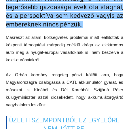
legerősebb gazdasága évek óta stagnál,
és a perspektíva sem kedvező vagyis az
embereknek nincs pénzük.
Másrészt az állami költségvetés problémái miatt leállították a
központi támogatást márpedig enélkül drága az elektromos
autó még a nyugat-európai vásárlóknak is, nem beszélve a
kelet-európaiakról.
Az Orbán kormány rengeteg pénzt költött arra, hogy
Magyarországra csalogassa a CATL akkumulátor gyárat, és
másokat is Kínából és Dél Koreából. Szijjártó Péter
külügyminiszter azzal dicsekedett, hogy akkumulátorgyártó
nagyhatalom leszünk.
ÜZLETI SZEMPONTBÓL EZ EGYELŐRE
NEM JÖTT BE.