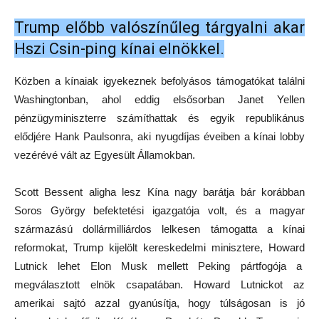
Trump előbb valószínűleg tárgyalni akar
Hszi Csin-ping kínai elnökkel.
Közben a kínaiak igyekeznek befolyásos támogatókat találni
Washingtonban, ahol eddig elsősorban Janet Yellen
pénzügyminiszterre számíthattak és egyik republikánus
elődjére Hank Paulsonra, aki nyugdíjas éveiben a kínai lobby
vezérévé vált az Egyesült Államokban.
Scott Bessent aligha lesz Kína nagy barátja bár korábban
Soros György befektetési igazgatója volt, és a magyar
származású dollármilliárdos lelkesen támogatta a kínai
reformokat, Trump kijelölt kereskedelmi minisztere, Howard
Lutnick lehet Elon Musk mellett Peking pártfogója a
megválasztott elnök csapatában. Howard Lutnickot az
amerikai sajtó azzal gyanúsítja, hogy túlságosan is jó