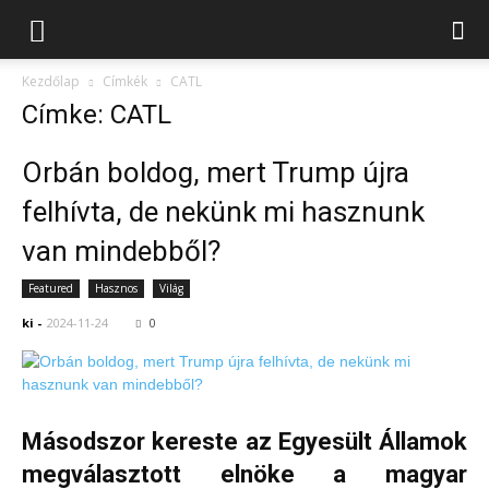
Kezdőlap
Címkék
CATL
Címke: CATL
Orbán boldog, mert Trump újra
felhívta, de nekünk mi hasznunk
van mindebből?
Featured
Hasznos
Világ
ki
-
2024-11-24
0
Másodszor kereste az Egyesült Államok
megválasztott elnöke a magyar