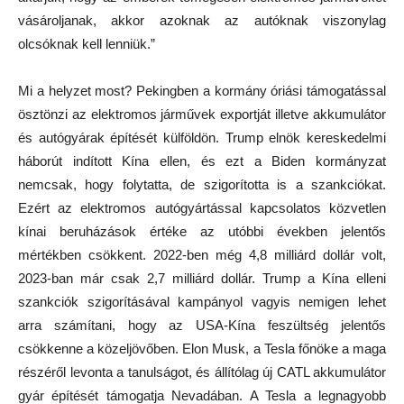
vásároljanak, akkor azoknak az autóknak viszonylag
olcsóknak kell lenniük.”
Mi a helyzet most? Pekingben a kormány óriási támogatással
ösztönzi az elektromos járművek exportját illetve akkumulátor
és autógyárak építését külföldön. Trump elnök kereskedelmi
háborút indított Kína ellen, és ezt a Biden kormányzat
nemcsak, hogy folytatta, de szigorította is a szankciókat.
Ezért az elektromos autógyártással kapcsolatos közvetlen
kínai beruházások értéke az utóbbi években jelentős
mértékben csökkent. 2022-ben még 4,8 milliárd dollár volt,
2023-ban már csak 2,7 milliárd dollár. Trump a Kína elleni
szankciók szigorításával kampányol vagyis nemigen lehet
arra számítani, hogy az USA-Kína feszültség jelentős
csökkenne a közeljövőben. Elon Musk, a Tesla főnöke a maga
részéről levonta a tanulságot, és állítólag új CATL akkumulátor
gyár építését támogatja Nevadában. A Tesla a legnagyobb