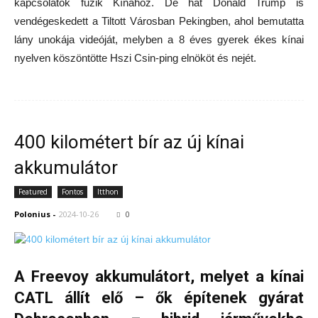
kapcsolatok fűzik Kínához. De hát Donald Trump is
vendégeskedett a Tiltott Városban Pekingben, ahol bemutatta
lány unokája videóját, melyben a 8 éves gyerek ékes kínai
nyelven köszöntötte Hszi Csin-ping elnököt és nejét.
400 kilométert bír az új kínai
akkumulátor
Featured
Fontos
Itthon
Polonius
-
2024-10-26
0
A Freevoy akkumulátort, melyet a kínai
CATL állít elő – ők építenek gyárat