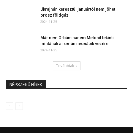
Ukrajnán keresztül januártól nem jöhet
orosz földgáz
2024-11-25
Már nem Orbánt hanem Melonit tekinti
mintának a román neonácik vezére
2024-11-25
Továbbiak
NÉPSZERŰ HÍREK