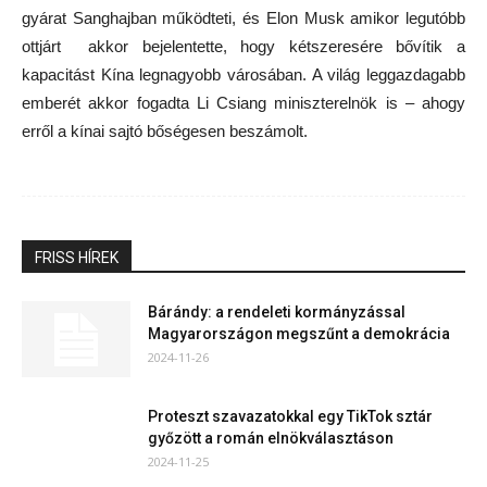
gyárat Sanghajban működteti, és Elon Musk amikor legutóbb
ottjárt akkor bejelentette, hogy kétszeresére bővítik a
kapacitást Kína legnagyobb városában. A világ leggazdagabb
emberét akkor fogadta Li Csiang miniszterelnök is – ahogy
erről a kínai sajtó bőségesen beszámolt.
FRISS HÍREK
Bárándy: a rendeleti kormányzással
Magyarországon megszűnt a demokrácia
2024-11-26
Proteszt szavazatokkal egy TikTok sztár
győzött a román elnökválasztáson
2024-11-25