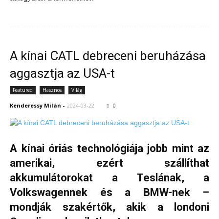
A kínai CATL debreceni beruházása
aggasztja az USA-t
Featured
Hasznos
Világ
Kenderessy Milán
-
2024-03-22
0
A kínai óriás technológiája jobb mint az
amerikai, ezért szállíthat
akkumulátorokat a Teslának, a
Volkswagennek és a BMW-nek –
mondják szakértők, akik a londoni