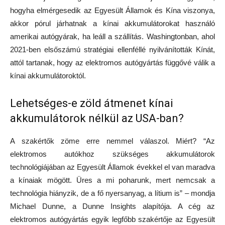
hogyha elmérgesedik az Egyesült Államok és Kína viszonya,
akkor pórul járhatnak a kínai akkumulátorokat használó
amerikai autógyárak, ha leáll a szállítás. Washingtonban, ahol
2021-ben elsőszámú stratégiai ellenféllé nyilvánították Kínát,
attól tartanak, hogy az elektromos autógyártás függővé válik a
kínai akkumulátoroktól.
Lehetséges-e zöld átmenet kínai
akkumulátorok nélkül az USA-ban?
A szakértők zöme erre nemmel válaszol. Miért? “Az
elektromos autókhoz szükséges akkumulátorok
technológiájában az Egyesült Államok évekkel el van maradva
a kínaiak mögött. Üres a mi poharunk, mert nemcsak a
technológia hiányzik, de a fő nyersanyag, a lítium is” – mondja
Michael Dunne, a Dunne Insights alapítója. A cég az
elektromos autógyártás egyik legfőbb szakértője az Egyesült