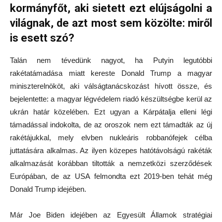
kormányfőt, aki sietett ezt elújságolni a
világnak, de azt most sem közölte: miről
is esett szó?
Talán nem tévedünk nagyot, ha Putyin legutóbbi
rakétatámadása miatt kereste Donald Trump a magyar
miniszterelnököt, aki válságtanácskozást hívott össze, és
bejelentette: a magyar légvédelem riadó készültségbe kerül az
ukrán határ közelében. Ezt ugyan a Kárpátalja elleni légi
támadással indokolta, de az oroszok nem ezt támadták az új
rakétájukkal, mely elvben nukleáris robbanófejek célba
juttatására alkalmas. Az ilyen közepes hatótávolságú rakéták
alkalmazását korábban tiltották a nemzetközi szerződések
Európában, de az USA felmondta ezt 2019-ben tehát még
Donald Trump idejében.
Már Joe Biden idejében az Egyesült Államok stratégiai