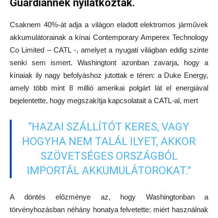
Guardiannek nyilatkoztak.
Csaknem 40%-át adja a világon eladott elektromos járművek
akkumulátorainak a kínai Contemporary Amperex Technology
Co Limited – CATL -, amelyet a nyugati világban eddig szinte
senki sem ismert. Washingtont azonban zavarja, hogy a
kínaiak ily nagy befolyáshoz jutottak e téren: a Duke Energy,
amely több mint 8 millió amerikai polgárt lát el energiával
bejelentette, hogy megszakítja kapcsolatait a CATL-al, mert
“HAZAI SZÁLLÍTÓT KERES, VAGY
HOGYHA NEM TALÁL ILYET, AKKOR
SZÖVETSÉGES ORSZÁGBÓL
IMPORTÁL AKKUMULÁTOROKAT.”
A döntés előzménye az, hogy Washingtonban a
törvényhozásban néhány honatya felvetette: miért használnak