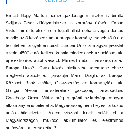
Emiatt Nagy Márton nemzetgazdasági miniszter is bírálta
Szijjártó Péter külügyminisztert a kormány ülésén. Orbán
Viktor miniszterelnök nem foglalt állást noha a végső döntés
mindig az ő kezében van. A magyar kormány menekülő útja e
tekintetben a gyakran bírált Európai Unió: a magyar javaslat
szerint 4500 eurót kellene kapnia mindenkinek az unióban, aki
új elektromos autót vásárol. Mindezt miből finanszírozná az
Európai Unió? Csak közös hitelfelvétel teremtene ehhez
megfelelő alapot- ezt javasolja Mario Draghi, az Európai
Központi Bank elnöke, Olaszország ex kormányfője, aki
Giorgia Meloni miniszterelnök gazdasági tanácsadója.
Csakhogy Orbán Viktor még a gránit szilárdságú magyar
alkotmányba is beleíratta: Magyarország nem helyesli a közös
uniós hitelfelvételt! Akkor viszont kinek adják el a
Magyarországon működő akkumulátor és elektromos
autógyárak a termékeiket?