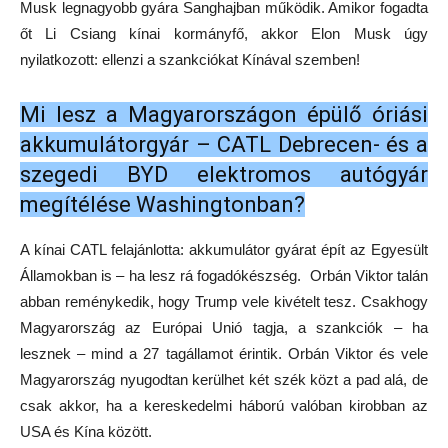
Musk legnagyobb gyára Sanghajban működik. Amikor fogadta
őt Li Csiang kínai kormányfő, akkor Elon Musk úgy
nyilatkozott: ellenzi a szankciókat Kínával szemben!
Mi lesz a Magyarországon épülő óriási
akkumulátorgyár – CATL Debrecen- és a
szegedi BYD elektromos autógyár
megítélése Washingtonban?
A kínai CATL felajánlotta: akkumulátor gyárat épít az Egyesült
Államokban is – ha lesz rá fogadókészség. Orbán Viktor talán
abban reménykedik, hogy Trump vele kivételt tesz. Csakhogy
Magyarország az Európai Unió tagja, a szankciók – ha
lesznek – mind a 27 tagállamot érintik. Orbán Viktor és vele
Magyarország nyugodtan kerülhet két szék közt a pad alá, de
csak akkor, ha a kereskedelmi háború valóban kirobban az
USA és Kína között.