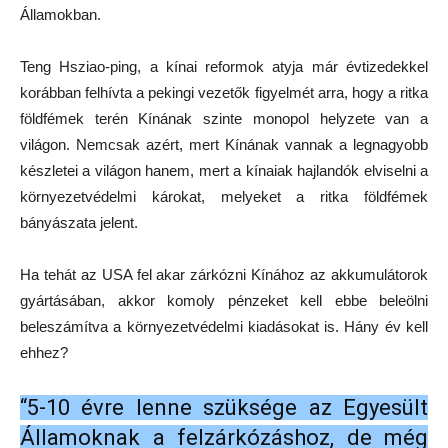
Államokban.
Teng Hsziao-ping, a kínai reformok atyja már évtizedekkel
korábban felhívta a pekingi vezetők figyelmét arra, hogy a ritka
földfémek terén Kínának szinte monopol helyzete van a
világon. Nemcsak azért, mert Kínának vannak a legnagyobb
készletei a világon hanem, mert a kínaiak hajlandók elviselni a
környezetvédelmi károkat, melyeket a ritka földfémek
bányászata jelent.
Ha tehát az USA fel akar zárkózni Kínához az akkumulátorok
gyártásában, akkor komoly pénzeket kell ebbe beleölni
beleszámítva a környezetvédelmi kiadásokat is. Hány év kell
ehhez?
“5-10 évre lenne szüksége az Egyesült
Államoknak a felzárkózáshoz, de még