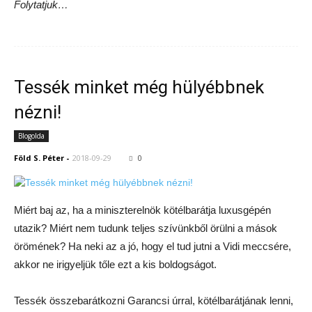
Folytatjuk…
Tessék minket még hülyébbnek
nézni!
Blogolda
Föld S. Péter
-
2018-09-29
0
Miért baj az, ha a miniszterelnök kötélbarátja luxusgépén
utazik? Miért nem tudunk teljes szívünkből örülni a mások
örömének? Ha neki az a jó, hogy el tud jutni a Vidi meccsére,
akkor ne irigyeljük tőle ezt a kis boldogságot.
Tessék összebarátkozni Garancsi úrral, kötélbarátjának lenni,