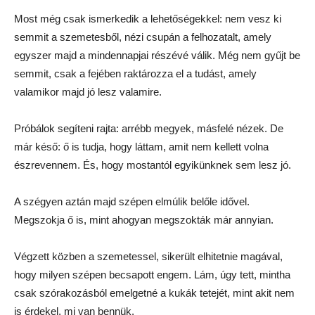
Most még csak ismerkedik a lehetőségekkel: nem vesz ki
semmit a szemetesből, nézi csupán a felhozatalt, amely
egyszer majd a mindennapjai részévé válik. Még nem gyűjt be
semmit, csak a fejében raktározza el a tudást, amely
valamikor majd jó lesz valamire.
Próbálok segíteni rajta: arrébb megyek, másfelé nézek. De
már késő: ő is tudja, hogy láttam, amit nem kellett volna
észrevennem. És, hogy mostantól egyikünknek sem lesz jó.
A szégyen aztán majd szépen elmúlik belőle idővel.
Megszokja ő is, mint ahogyan megszokták már annyian.
Végzett közben a szemetessel, sikerült elhitetnie magával,
hogy milyen szépen becsapott engem. Lám, úgy tett, mintha
csak szórakozásból emelgetné a kukák tetejét, mint akit nem
is érdekel, mi van bennük.