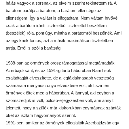
hálás vagyok a sorsnak, az elveim szerint tekintettem rá. A
barátom barátja a barátom, a barátom ellensége az
ellenségem. Így a vallást is elfogadtam. Nem váltam hívővé,
csak a barátom iránti tiszteletből tisztelettel beszéltem
(beszélek) róla, pont úgy, mintha a barátomról beszélnék. Ami
az egyiknek fontos, azt a másik maximálisan tiszteletben
tartja. Erről is szól a barátság.
1988-ban az örmények orosz támogatással megtámadták
Azerbajdzsánt, és az 1991-ig tartó háborúban Ramil sok
családtagját elveszítette, de a legfájdalmasabb veszteség
számára a menyasszonya elvesztése volt, akit szintén
örmények öltek meg a háborúban. A lánnyal, aki egyben a
szomszédjuk is volt, bölcső-eljegyzésben volt, ami annyit
jelentett, hogy a szülők már kiskorukban egymásnak szánták
őket az iszlám hagyományok szerint.
1991-ben, amikor az örmények elfoglalták Azerbajdzsán egy