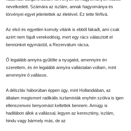
nevelkedett. Számára az iszlám, annak hagyománya és
törvényei egyet jelentettek az életével. Ez tette férfivá.
Az első és egyetlen komoly vitánk is ebből fakadt, ami csak
azért nem fajult verekedésig, mert egy rács választott el
bennünket egymástól, a Rezervátum rácsa.
Ő legalább annyira gyűlölte a nyugatot, amennyire én
szerettem, és én legalább annyira vallástalan voltam, mint
amennyire ő vallásos.
A délszláv háborúban éppen úgy, mint Hollandiában, az
általam megismert radikális iszlamisták enyhén szólva is igen
ellenszenves benyomást keltettek bennem. Amúgy is
hadilábon állok a vallással, legyen az keresztény, iszlám,
hindu vagy bármely más, de az