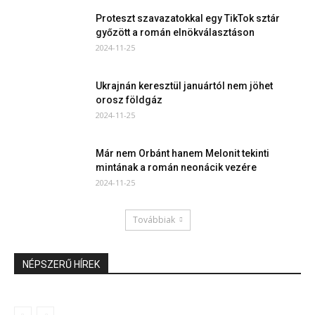
Proteszt szavazatokkal egy TikTok sztár
győzött a román elnökválasztáson
2024-11-25
Ukrajnán keresztül januártól nem jöhet
orosz földgáz
2024-11-25
Már nem Orbánt hanem Melonit tekinti
mintának a román neonácik vezére
2024-11-25
Továbbiak
NÉPSZERŰ HÍREK