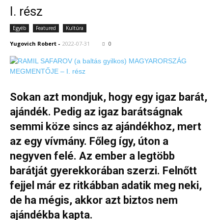
I. rész
Egyéb
Featured
Kultúra
Yugovich Robert
-
2022-07-31
0
Sokan azt mondjuk, hogy egy igaz barát,
ajándék. Pedig az igaz barátságnak
semmi köze sincs az ajándékhoz, mert
az egy vívmány. Főleg így, úton a
negyven felé. Az ember a legtöbb
barátját gyerekkorában szerzi. Felnőtt
fejjel már ez ritkábban adatik meg neki,
de ha mégis, akkor azt biztos nem
ajándékba kapta.