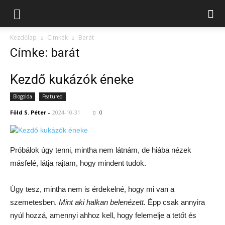
Kezdőlap
Címkék
Barát
Címke: barát
Kezdő kukázók éneke
Blogolda
Featured
Föld S. Péter
-
2024-10-31
0
Próbálok úgy tenni, mintha nem látnám, de hiába nézek
másfelé, látja rajtam, hogy mindent tudok.
Úgy tesz, mintha nem is érdekelné, hogy mi van a
szemetesben.
Mint aki halkan belenézett.
Épp csak annyira
nyúl hozzá, amennyi ahhoz kell, hogy felemelje a tetőt és