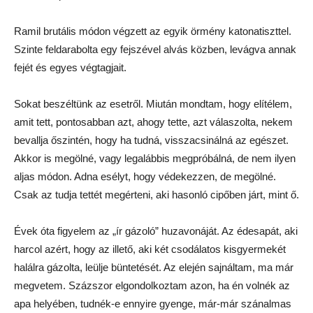
Ramil brutális módon végzett az egyik örmény katonatiszttel.
Szinte feldarabolta egy fejszével alvás közben, levágva annak
fejét és egyes végtagjait.
Sokat beszéltünk az esetről. Miután mondtam, hogy elítélem,
amit tett, pontosabban azt, ahogy tette, azt válaszolta, nekem
bevallja őszintén, hogy ha tudná, visszacsinálná az egészet.
Akkor is megölné, vagy legalábbis megpróbálná, de nem ilyen
aljas módon. Adna esélyt, hogy védekezzen, de megölné.
Csak az tudja tettét megérteni, aki hasonló cipőben járt, mint ő.
Évek óta figyelem az „ír gázoló” huzavonáját. Az édesapát, aki
harcol azért, hogy az illető, aki két csodálatos kisgyermekét
halálra gázolta, leülje büntetését. Az elején sajnáltam, ma már
megvetem. Százszor elgondolkoztam azon, ha én volnék az
apa helyében, tudnék-e ennyire gyenge, már-már szánalmas