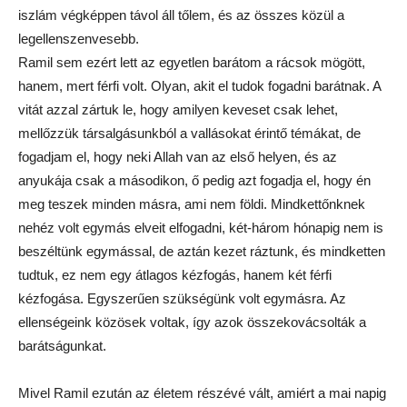
iszlám végképpen távol áll tőlem, és az összes közül a
legellenszenvesebb.
Ramil sem ezért lett az egyetlen barátom a rácsok mögött,
hanem, mert férfi volt. Olyan, akit el tudok fogadni barátnak. A
vitát azzal zártuk le, hogy amilyen keveset csak lehet,
mellőzzük társalgásunkból a vallásokat érintő témákat, de
fogadjam el, hogy neki Allah van az első helyen, és az
anyukája csak a másodikon, ő pedig azt fogadja el, hogy én
meg teszek minden másra, ami nem földi. Mindkettőnknek
nehéz volt egymás elveit elfogadni, két-három hónapig nem is
beszéltünk egymással, de aztán kezet ráztunk, és mindketten
tudtuk, ez nem egy átlagos kézfogás, hanem két férfi
kézfogása. Egyszerűen szükségünk volt egymásra. Az
ellenségeink közösek voltak, így azok összekovácsolták a
barátságunkat.
Mivel Ramil ezután az életem részévé vált, amiért a mai napig