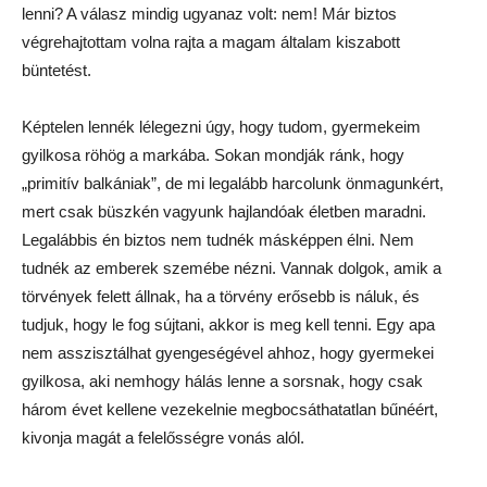
lenni? A válasz mindig ugyanaz volt: nem! Már biztos
végrehajtottam volna rajta a magam általam kiszabott
büntetést.
Képtelen lennék lélegezni úgy, hogy tudom, gyermekeim
gyilkosa röhög a markába. Sokan mondják ránk, hogy
„primitív balkániak”, de mi legalább harcolunk önmagunkért,
mert csak büszkén vagyunk hajlandóak életben maradni.
Legalábbis én biztos nem tudnék másképpen élni. Nem
tudnék az emberek szemébe nézni. Vannak dolgok, amik a
törvények felett állnak, ha a törvény erősebb is náluk, és
tudjuk, hogy le fog sújtani, akkor is meg kell tenni. Egy apa
nem asszisztálhat gyengeségével ahhoz, hogy gyermekei
gyilkosa, aki nemhogy hálás lenne a sorsnak, hogy csak
három évet kellene vezekelnie megbocsáthatatlan bűnéért,
kivonja magát a felelősségre vonás alól.