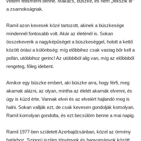
véltem felismerni benne. Makacs, büszke, és nem „fekszik le”
a zsarnokságnak.
Ramil azon kevesek közé tartozott, akinek a büszkesége
mindennél fontosabb volt. Akár az életénél is. Sokan
összekeverik a nagyképűséget a büszkeséggel, holott a kettő
között óriási a különbség: míg előbbihez csak vastag bőr kell a
pofán, utóbbihoz gerinc! Az utóbbiból alig van, míg az előbbiből
rengeteg, főleg idebent.
Amikor egy büszke embert, aki büszke arra, hogy férfi, meg
akarnak alázni, az olyan, mintha az életét akarnák elvenni, és
úgy is küzd érte. Vannak elvei és az elveiért hajlandó meg is
halni. Sokan vallják ezt, de csak kevesen gondolják komolyan.
Ramil komolyan gondolta, és ezt becsülöm benne a mai napig.
Ramil 1977-ben született Azerbajdzsánban, közel az örmény
határhoz. Szigorú iszlám törvények és hagyományok között