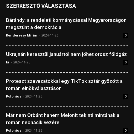
SZERKESZTŐ VÁLASZTÁSA
Bárándy: a rendeleti kormányzással Magyarországon
megszűnt a demokrácia
Kenderessy Milán
-
2024-11-26
0
Ukrajnán keresztül januártól nem jöhet orosz földgáz
ki
-
2024-11-25
0
Proteszt szavazatokkal egy TikTok sztár győzött a
román elnökválasztáson
Polonius
-
2024-11-25
0
Már nem Orbánt hanem Melonit tekinti mintának a
román neonácik vezére
Polonius
-
2024-11-25
0