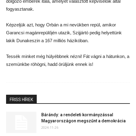
dolgozó emberek itala, amelyet választott képviselőik által
fogyasztanak.
Képzeljük azt, hogy Orbán a mi nevükben repül, amikor
Garancsi magánrepülőjén utazik, Szijjártó pedig helyettünk
lakik Dunakeszin a 167 milliós házikóban.
Tessék minket még hülyébbnek nézni! Fát vágni a hátunkon, a
szemünkbe röhögni, hadd örüljünk ennek is!
FRISS HÍREK
Bárándy: a rendeleti kormányzással
Magyarországon megszűnt a demokrácia
2024-11-26