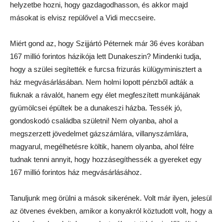
helyzetbe hozni, hogy gazdagodhasson, és akkor majd
másokat is elvisz repülővel a Vidi meccseire.
Miért gond az, hogy Szijjártó Péternek már 36 éves korában
167 millió forintos házikója lett Dunakeszin? Mindenki tudja,
hogy a szülei segítették e furcsa frizurás külügyminisztert a
ház megvásárlásában. Nem holmi lopott pénzből adták a
fiuknak a rávalót, hanem egy élet megfeszített munkájának
gyümölcsei épültek be a dunakeszi házba. Tessék jó,
gondoskodó családba születni! Nem olyanba, ahol a
megszerzett jövedelmet gázszámlára, villanyszámlára,
magyarul, megélhetésre költik, hanem olyanba, ahol félre
tudnak tenni annyit, hogy hozzásegíthessék a gyereket egy
167 millió forintos ház megvásárlásához.
Tanuljunk meg örülni a mások sikerének. Volt már ilyen, jelesül
az ötvenes években, amikor a konyakról köztudott volt, hogy a