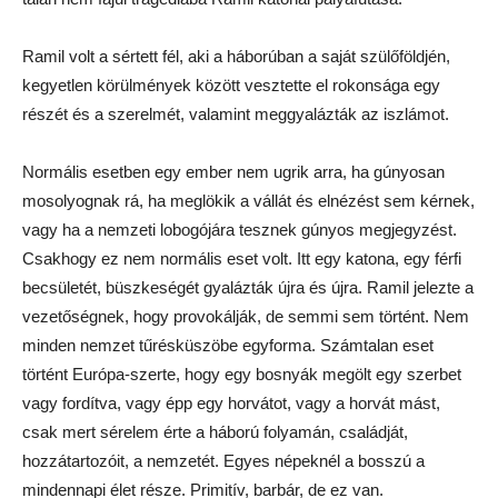
Ramil volt a sértett fél, aki a háborúban a saját szülőföldjén,
kegyetlen körülmények között vesztette el rokonsága egy
részét és a szerelmét, valamint meggyalázták az iszlámot.
Normális esetben egy ember nem ugrik arra, ha gúnyosan
mosolyognak rá, ha meglökik a vállát és elnézést sem kérnek,
vagy ha a nemzeti lobogójára tesznek gúnyos megjegyzést.
Csakhogy ez nem normális eset volt. Itt egy katona, egy férfi
becsületét, büszkeségét gyalázták újra és újra. Ramil jelezte a
vezetőségnek, hogy provokálják, de semmi sem történt. Nem
minden nemzet tűrésküszöbe egyforma. Számtalan eset
történt Európa-szerte, hogy egy bosnyák megölt egy szerbet
vagy fordítva, vagy épp egy horvátot, vagy a horvát mást,
csak mert sérelem érte a háború folyamán, családját,
hozzátartozóit, a nemzetét. Egyes népeknél a bosszú a
mindennapi élet része. Primitív, barbár, de ez van.