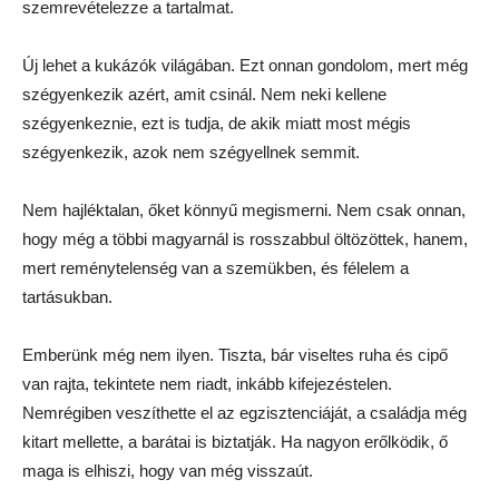
szemrevételezze a tartalmat.
Új lehet a kukázók világában. Ezt onnan gondolom, mert még
szégyenkezik azért, amit csinál. Nem neki kellene
szégyenkeznie, ezt is tudja, de akik miatt most mégis
szégyenkezik, azok nem szégyellnek semmit.
Nem hajléktalan, őket könnyű megismerni. Nem csak onnan,
hogy még a többi magyarnál is rosszabbul öltözöttek, hanem,
mert reménytelenség van a szemükben, és félelem a
tartásukban.
Emberünk még nem ilyen. Tiszta, bár viseltes ruha és cipő
van rajta, tekintete nem riadt, inkább kifejezéstelen.
Nemrégiben veszíthette el az egzisztenciáját, a családja még
kitart mellette, a barátai is biztatják. Ha nagyon erőlködik, ő
maga is elhiszi, hogy van még visszaút.