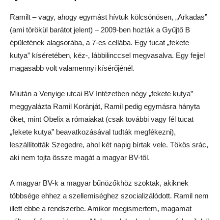
Ramilt – vagy, ahogy egymást hívtuk kölcsönösen, „Arkadas”
(ami törökül barátot jelent) – 2009-ben hozták a Gyűjtő B
épületének alagsorába, a 7-es cellába. Egy tucat „fekete
kutya” kíséretében, kéz-, lábbilinccsel megvasalva. Egy fejjel
magasabb volt valamennyi kísérőjénél.
Miután a Venyige utcai BV Intézetben négy „fekete kutya”
meggyalázta Ramil Koránját, Ramil pedig egymásra hányta
őket, mint Obelix a rómaiakat (csak további vagy fél tucat
„fekete kutya” beavatkozásával tudták megfékezni),
leszállították Szegedre, ahol két napig bírtak vele. Tökös srác,
aki nem tojta össze magát a magyar BV-től.
A magyar BV-k a magyar bűnözőkhöz szoktak, akiknek
többsége ehhez a szellemiséghez szocializálódott. Ramil nem
illett ebbe a rendszerbe. Amikor megismertem, magamat