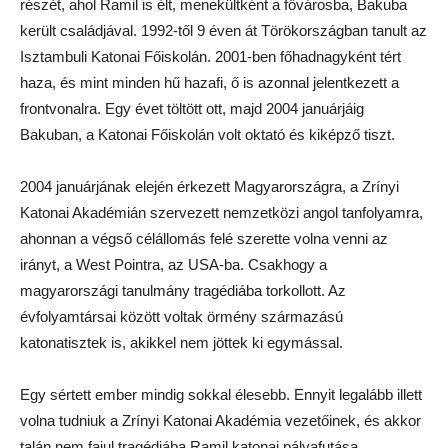
részét, ahol Ramil is élt, menekültként a fővárosba, Bakuba
került családjával. 1992-től 9 éven át Törökországban tanult az
Isztambuli Katonai Főiskolán. 2001-ben főhadnagyként tért
haza, és mint minden hű hazafi, ő is azonnal jelentkezett a
frontvonalra. Egy évet töltött ott, majd 2004 januárjáig
Bakuban, a Katonai Főiskolán volt oktató és kiképző tiszt.
2004 januárjának elején érkezett Magyarországra, a Zrínyi
Katonai Akadémián szervezett nemzetközi angol tanfolyamra,
ahonnan a végső célállomás felé szerette volna venni az
irányt, a West Pointra, az USA-ba. Csakhogy a
magyarországi tanulmány tragédiába torkollott. Az
évfolyamtársai között voltak örmény származású
katonatisztek is, akikkel nem jöttek ki egymással.
Egy sértett ember mindig sokkal élesebb. Ennyit legalább illett
volna tudniuk a Zrínyi Katonai Akadémia vezetőinek, és akkor
talán nem fajul tragédiába Ramil katonai pályafutása.