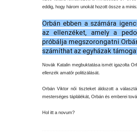
eddig, hogy három unokát hozott össze a minis
Orbán ebben a számára igencs
az ellenzéket, amely a pedof
próbálja megszorongatni Orbán
számíthat az egyházak támoga
Novák Katalin megbuktatása ismét igazolta Orbá
ellenzék amatőr politizálását.
Orbán Viktor női tiszteket áldozott a válas
mesterséges táplálékát, Orbán és emberei tov
Hol itt a novum?