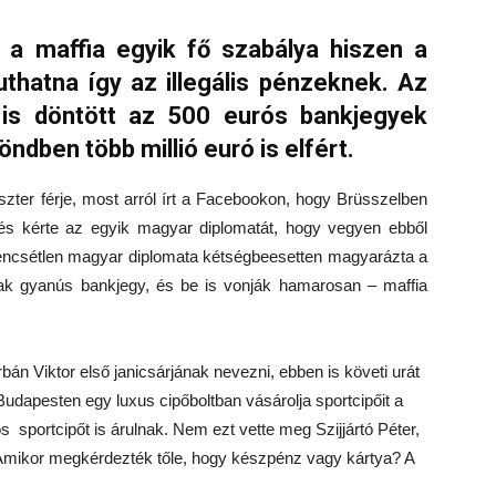
z a maffia egyik fő szabálya hiszen a
thatna így az illegális pénzeknek. Az
 is döntött az 500 eurós bankjegyek
ndben több millió euró is elfért.
szter férje, most arról írt a Facebookon, hogy Brüsszelben
, és kérte az egyik magyar diplomatát, hogy vegyen ebből
erencsétlen magyar diplomata kétségbeesetten magyarázta a
ak gyanús bankjegy, és be is vonják hamarosan – maffia
bán Viktor első janicsárjának nevezni, ebben is követi urát
Budapesten egy luxus cipőboltban vásárolja sportcipőit a
s sportcipőt is árulnak. Nem ezt vette meg Szijjártó Péter,
 Amikor megkérdezték tőle, hogy készpénz vagy kártya? A