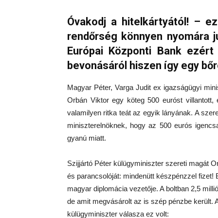
Óvakodj a hitelkártyától! – e
rendőrség könnyen nyomára ju
Európai Központi Bank ezért
bevonásáról hiszen így egy bőrö
Magyar Péter, Varga Judit ex igazságügyi mini
Orbán Viktor egy köteg 500 euróst villantott
valamilyen ritka teát az egyik lányának. A sz
miniszterelnöknek, hogy az 500 eurós igencs
gyanú miatt.
Szijjártó Péter külügyminiszter szereti magát Or
és parancsolóját: mindenütt készpénzzel fizet! 
magyar diplomácia vezetője. A boltban 2,5 millió
de amit megvásárolt az is szép pénzbe került.
külügyminiszter válasza ez volt: