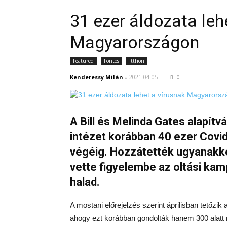
31 ezer áldozata leh
Magyarországon
Featured
Fontos
Itthon
Kenderessy Milán
-
2021-04-05
0
A Bill és Melinda Gates alapítv
intézet korábban 40 ezer Covid-
végéig. Hozzátették ugyanakk
vette figyelembe az oltási ka
halad.
A mostani előrejelzés szerint áprilisban tetőzik 
ahogy ezt korábban gondolták hanem 300 alatt