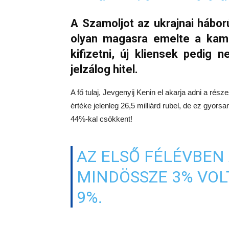
A Szamoljot az ukrajnai hábor
olyan magasra emelte a kam
kifizetni, új kliensek pedig
jelzálog hitel.
A fő tulaj, Jevgenyij Kenin el akarja adni a rés
értéke jelenleg 26,5 milliárd rubel, de ez gyo
44%-kal csökkent!
AZ ELSŐ FÉLÉVBEN 
MINDÖSSZE 3% VOL
9%.