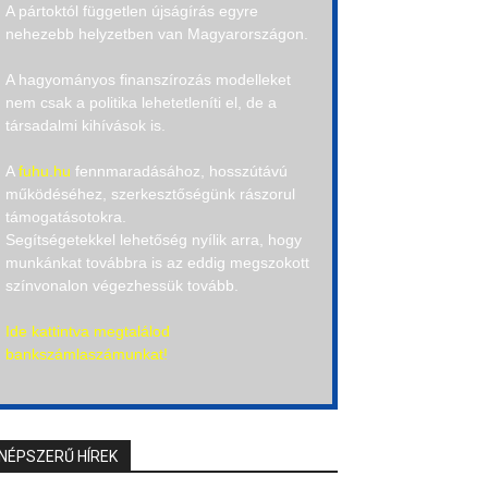
A pártoktól független újságírás egyre
nehezebb helyzetben van Magyarországon.
A hagyományos finanszírozás modelleket
nem csak a politika lehetetleníti el, de a
társadalmi kihívások is.
A
fuhu.hu
fennmaradásához, hosszútávú
működéséhez, szerkesztőségünk rászorul
támogatásotokra.
Segítségetekkel lehetőség nyílik arra, hogy
munkánkat továbbra is az eddig megszokott
színvonalon végezhessük tovább.
Ide kattintva megtalálod
bankszámlaszámunkat!
NÉPSZERŰ HÍREK