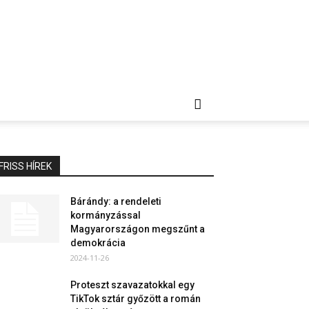
FRISS HÍREK
Bárándy: a rendeleti
kormányzással
Magyarországon megszűnt a
demokrácia
2024-11-26
Proteszt szavazatokkal egy
TikTok sztár győzött a román