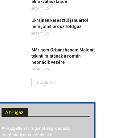
elnökválasztáson
2024-11-25
Ukrajnán keresztül januártól
nem jöhet orosz földgáz
2024-11-25
Már nem Orbánt hanem Melonit
tekinti mintának a román
neonácik vezére
2024-11-25
Továbbiak
A hír igaz!
A Független Hírügynökség kiadásai
meghaladják bevételeinket.