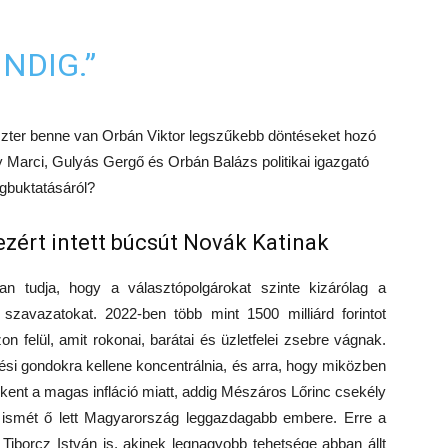
NDIG.”
szter benne van Orbán Viktor legszűkebb döntéseket hozó
 Marci, Gulyás Gergő és Orbán Balázs politikai igazgató
egbuktatásáról?
zért intett búcsút Novák Katinak
osan tudja, hogy a választópolgárokat szinte kizárólag a
szavazatokat. 2022-ben több mint 1500 milliárd forintot
n felül, amit rokonai, barátai és üzletfelei zsebre vágnak.
si gondokra kellene koncentrálnia, és arra, hogy miközben
kent a magas infláció miatt, addig Mészáros Lőrinc csekély
 és ismét ő lett Magyarország leggazdagabb embere. Erre a
s Tiborcz István is, akinek legnagyobb tehetsége abban állt