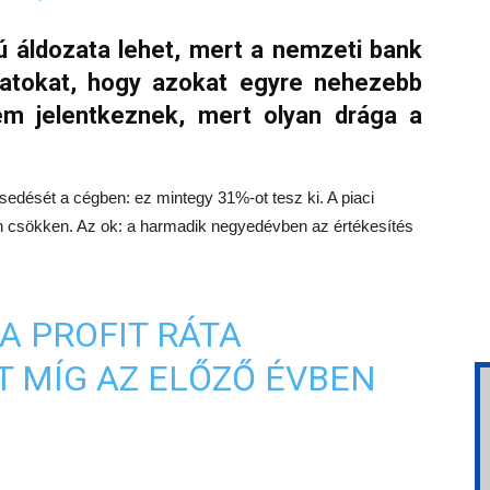
ú áldozata lehet, mert a nemzeti bank
atokat, hogy azokat egyre nehezebb
 nem jelentkeznek, mert olyan drága a
zesedését a cégben: ez mintegy 31%-ot tesz ki. A piaci
rsan csökken. Az ok: a harmadik negyedévben az értékesítés
A PROFIT RÁTA
T MÍG AZ ELŐZŐ ÉVBEN