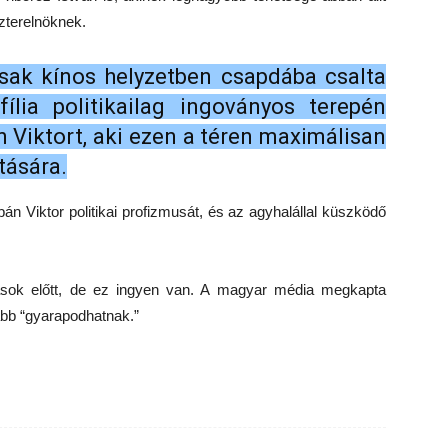
zterelnöknek.
ak kínos helyzetben csapdába csalta
ília politikailag ingoványos terepén
 Viktort, aki ezen a téren maximálisan
tására.
n Viktor politikai profizmusát, és az agyhalállal küszködő
ztások előtt, de ez ingyen van. A magyar média megkapta
ább “gyarapodhatnak.”