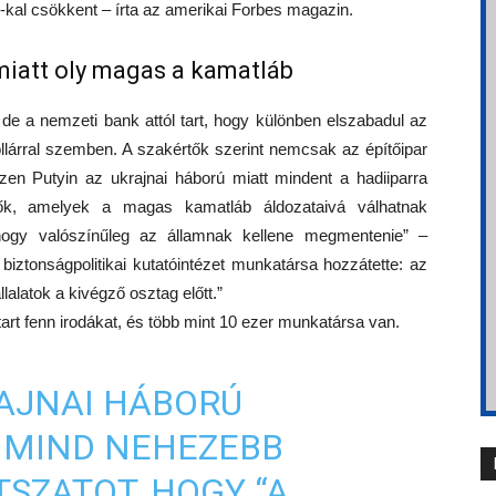
kal csökkent – írta az amerikai Forbes magazin.
 miatt oly magas a kamatláb
de a nemzeti bank attól tart, hogy különben elszabadul az
dollárral szemben. A szakértők szerint nemcsak az építőipar
en Putyin az ukrajnai háború miatt mindent a hadiiparra
elsők, amelyek a magas kamatláb áldozataivá válhatnak
hogy valószínűleg az államnak kellene megmentenie” –
biztonságpolitikai kutatóintézet munkatársa hozzátette: az
lalatok a kivégző osztag előtt.”
art fenn irodákat, és több mint 10 ezer munkatársa van.
AJNAI HÁBORÚ
 MIND NEHEZEBB
SZATOT, HOGY “A