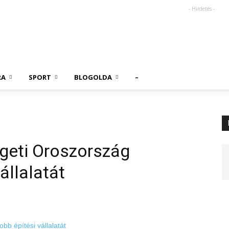
- Hirdetés -
RA
SPORT
BLOGOLDA
–
geti Oroszország
állalatát