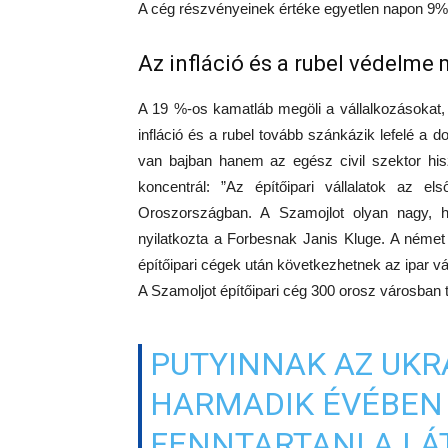
A cég részvényeinek értéke egyetlen napon 9%-
Az infláció és a rubel védelme
A 19 %-os kamatláb megöli a vállalkozásokat, 
infláció és a rubel tovább szánkázik lefelé a 
van bajban hanem az egész civil szektor hisz
koncentrál: ”Az építőipari vállalatok az 
Oroszországban. A Szamojlot olyan nagy, 
nyilatkozta a Forbesnak Janis Kluge. A német 
építőipari cégek után következhetnek az ipar vál
A Szamoljot építőipari cég 300 orosz városban t
PUTYINNAK AZ UKR
HARMADIK ÉVÉBEN
FENNTARTANI A LÁT