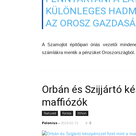
KÜLÖNLEGES HADMŰ
AZ OROSZ GAZDASÁ
A Szamojlot építőipari óriás vezetői mindene
számlákra mentik a pénzüket Oroszországból.
Orbán és Szijjártó ké
maffiózók
Featured
Fontos
Itthon
Polonius
-
2024-02-15
0