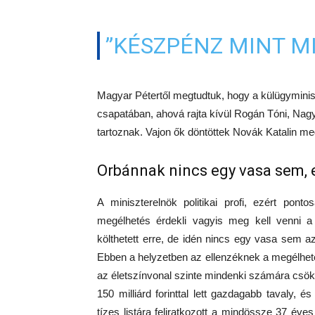
”KÉSZPÉNZ MINT MI
Magyar Pétertől megtudtuk, hogy a külügymini
csapatában, ahová rajta kívül Rogán Tóni, Nagy
tartoznak. Vajon ők döntöttek Novák Katalin m
Orbánnak nincs egy vasa sem, e
A miniszterelnök politikai profi, ezért pont
megélhetés érdekli vagyis meg kell venni a 
költhetett erre, de idén nincs egy vasa sem azo
Ebben a helyzetben az ellenzéknek a megélheté
az életszínvonal szinte mindenki számára csök
150 milliárd forinttal lett gazdagabb tavaly,
tízes listára feliratkozott a mindössze 37 éve