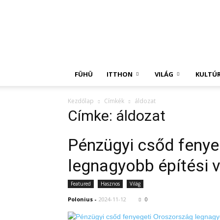
Független
Hírügynökség
FÜHÜ
ITTHON
VILÁG
KULTÚ
Kezdőlap
Címkék
áldozat
Címke: áldozat
Pénzügyi csőd fenye
legnagyobb építési v
Featured
Hasznos
Világ
Polonius
-
2024-11-12
0