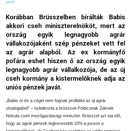
Korábban Brüsszelben bírálták Babis
akkori cseh miniszterelnököt, mert az
ország egyik legnagyobb agrár
vállakozójaként szép pénzeket vett fel
az agrár alapból. Az ex kormányfő
pofára eshet hiszen ő az ország egyik
legnagyobb agrár vállalkozója, de az új
cseh kormány a kistermelőknek adja az
uniós pénzek javát.
„Babis úr és a cégei nem fognak profitálni az új agrár
stratégiából” – nyilatkozta a brüsszeli Politiconak Zdenek
Nekula cseh mezőgazdasági miniszter. Brüsszel azt írja elő,
hogy az agrár pénzek legkevesebb 10%-a jusson a
kistermelőknek, de Csehország esetében ez eddig nemigen