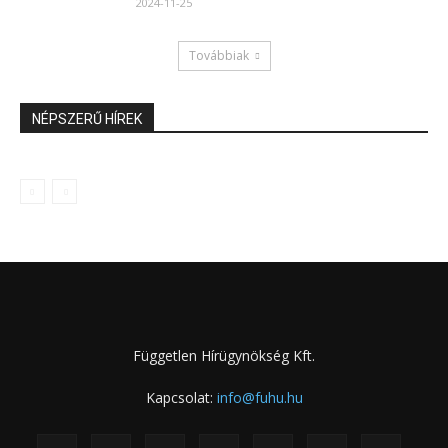
2024-11-25
Továbbiak
NÉPSZERŰ HÍREK
Független Hírügynökség Kft.
Kapcsolat:
info@fuhu.hu