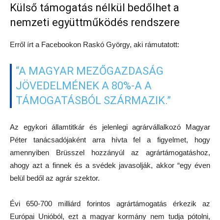
Külső támogatás nélkül bedőlhet a
nemzeti együttműködés rendszere
Erről írt a Facebookon Raskó György, aki rámutatott:
“A MAGYAR MEZŐGAZDASÁG
JÖVEDELMÉNEK A 80%-A A
TÁMOGATÁSBÓL SZÁRMAZIK.”
Az egykori államtitkár és jelenlegi agrárvállalkozó Magyar
Péter tanácsadójaként arra hívta fel a figyelmet, hogy
amennyiben Brüsszel hozzányúl az agrártámogatáshoz,
ahogy azt a finnek és a svédek javasolják, akkor “egy éven
belül bedől az agrár szektor.
Évi 650-700 milliárd forintos agrártámogatás érkezik az
Európai Unióból, ezt a magyar kormány nem tudja pótolni,