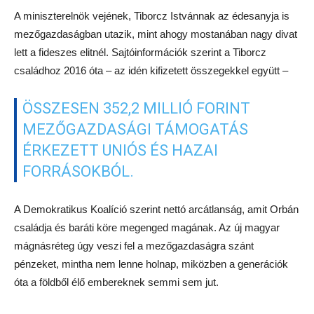
A miniszterelnök vejének, Tiborcz Istvánnak az édesanyja is
mezőgazdaságban utazik, mint ahogy mostanában nagy divat
lett a fideszes elitnél. Sajtóinformációk szerint a Tiborcz
családhoz 2016 óta – az idén kifizetett összegekkel együtt –
ÖSSZESEN 352,2 MILLIÓ FORINT
MEZŐGAZDASÁGI TÁMOGATÁS
ÉRKEZETT UNIÓS ÉS HAZAI
FORRÁSOKBÓL.
A Demokratikus Koalíció szerint nettó arcátlanság, amit Orbán
családja és baráti köre megenged magának. Az új magyar
mágnásréteg úgy veszi fel a mezőgazdaságra szánt
pénzeket, mintha nem lenne holnap, miközben a generációk
óta a földből élő embereknek semmi sem jut.