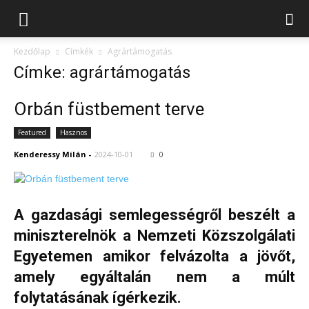
Kezdőlap
Címkék
Agrártámogatás
Címke: agrártámogatás
Orbán füstbement terve
Featured
Hasznos
Kenderessy Milán
-
2024-10-01
0
A gazdasági semlegességről beszélt a
miniszterelnök a Nemzeti Közszolgálati
Egyetemen amikor felvázolta a jövőt,
amely egyáltalán nem a múlt
folytatásának ígérkezik.