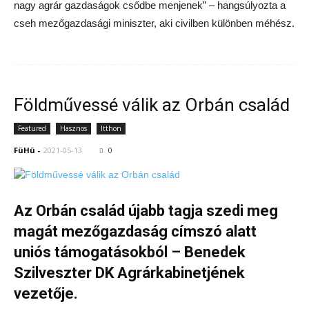
nagy agrár gazdaságok csődbe menjenek” – hangsúlyozta a
cseh mezőgazdasági miniszter, aki civilben különben méhész.
Földművessé válik az Orbán család
Featured
Hasznos
Itthon
FüHü
-
2021-05-13
0
Az Orbán család újabb tagja szedi meg
magát mezőgazdaság címszó alatt
uniós támogatásokból – Benedek
Szilveszter DK Agrárkabinetjének
vezetője.