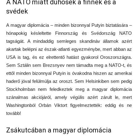
A NATO miatt dühösek a finnek és a
svédek
A magyar diplomácia – minden bizonnyal Putyin biztatására –
hónapokig késleltette Finnország és Svédország NATO
tagságát. A mindaddig semleges skandináv államok azért
akartak belépni az észak-atlanti egyezménybe, mert abban az
USA is tag, és ez elrettentő hatást gyakorol Oroszországra.
Sem Sztálin sem Brezsnyev nem támadta meg a NATO-t, és
ettől minden bizonnyal Putyin is óvakodna hiszen az amerikai
haderő jóval felülmúlja az oroszt. Sem Helsinkiben sem pedig
Stockholmban nem feledkeztek meg a magyar diplomácia
szánalmas akciójáról, amely végülis azért zárult le, mert
Washingtonból Orbán Viktort figyelmeztették: eddig és ne
tovább!
Zsákutcában a magyar diplomácia