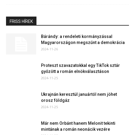
FRISS HÍREK
Bárándy: a rendeleti kormányzással
Magyarországon megszűnt a demokrácia
2024-11-26
Proteszt szavazatokkal egy TikTok sztár
győzött a román elnökválasztáson
2024-11-25
Ukrajnán keresztül januártól nem jöhet
orosz földgáz
2024-11-25
Már nem Orbánt hanem Melonit tekinti
mintának a román neonácik vezére