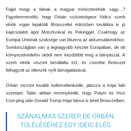
Fejjel megy a falnak a magyar miniszterelnök vagy…?
Figyelemreméltó, hogy Orbán szövetségese Vidics szerb
elnök vígan lepaktált Brüsszellel miközben továbbra is jó
kapcsolatot ápol Moszkvával és Pekinggel. Csakhogy az
Európai Uniónak szüksége van lítiumra az akkumulátorokhoz.
Svédországban van a legnagyobb készlet Európában, de ott
környezetvédelmi okból nem kezdődött meg a bányászat. A
szerb elnök viszont bevállalta ezt, és cserébe Brüsszel
felhagyott az ellenzék nyílt támogatásával.
Orbán viszont tovább kellemetlenkedik, játssza a trójai faló
szerepet. Talán abban reménykedik, hogy Putyin és Hszi
Csin-ping után Donald Trump trójai falova is lehet Brüsszelben.
SZÁNALMAS SZEREP, DE ORBÁN
TÚLÉLÉSÉHEZ EGY IDEIG ELÉG