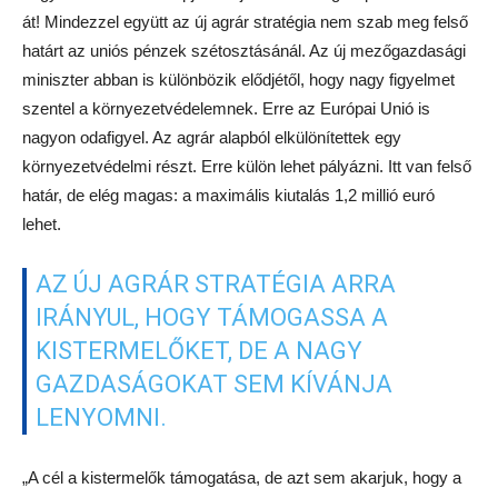
át! Mindezzel együtt az új agrár stratégia nem szab meg felső
határt az uniós pénzek szétosztásánál. Az új mezőgazdasági
miniszter abban is különbözik elődjétől, hogy nagy figyelmet
szentel a környezetvédelemnek. Erre az Európai Unió is
nagyon odafigyel. Az agrár alapból elkülönítettek egy
környezetvédelmi részt. Erre külön lehet pályázni. Itt van felső
határ, de elég magas: a maximális kiutalás 1,2 millió euró
lehet.
AZ ÚJ AGRÁR STRATÉGIA ARRA
IRÁNYUL, HOGY TÁMOGASSA A
KISTERMELŐKET, DE A NAGY
GAZDASÁGOKAT SEM KÍVÁNJA
LENYOMNI.
„A cél a kistermelők támogatása, de azt sem akarjuk, hogy a