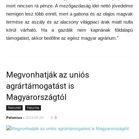
mert nincsen rá pénze. A mezőgazdaság idei nettó jövedelme
nemigen lesz több ennél, mert a gabona és az olajos magvak
termése az aszály és az alacsony világpiaci árak miatt nulla
körül várható. Ha a gazdák nem kapnának földalapú
támogatást, akkor bedőlne az egész magyar agrárium.”
Megvonhatják az uniós
agrártámogatást is
Magyarországtól
Featured
Hasznos
Polonius
-
2024-09-24
0