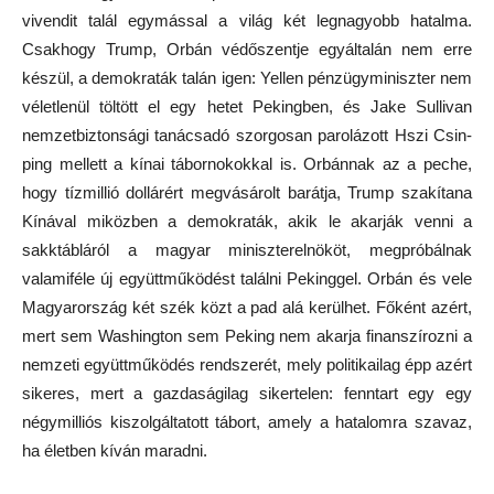
vivendit talál egymással a világ két legnagyobb hatalma.
Csakhogy Trump, Orbán védőszentje egyáltalán nem erre
készül, a demokraták talán igen: Yellen pénzügyminiszter nem
véletlenül töltött el egy hetet Pekingben, és Jake Sullivan
nemzetbiztonsági tanácsadó szorgosan parolázott Hszi Csin-
ping mellett a kínai tábornokokkal is. Orbánnak az a peche,
hogy tízmillió dollárért megvásárolt barátja, Trump szakítana
Kínával miközben a demokraták, akik le akarják venni a
sakktábláról a magyar miniszterelnököt, megpróbálnak
valamiféle új együttműködést találni Pekinggel. Orbán és vele
Magyarország két szék közt a pad alá kerülhet. Főként azért,
mert sem Washington sem Peking nem akarja finanszírozni a
nemzeti együttműködés rendszerét, mely politikailag épp azért
sikeres, mert a gazdaságilag sikertelen: fenntart egy egy
négymilliós kiszolgáltatott tábort, amely a hatalomra szavaz,
ha életben kíván maradni.