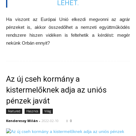
LEHET.
Ha viszont az Európai Unió elkezdi megvonni az agrár
pénzeket is, akkor összedőlhet a nemzeti együttműködés
rendszere hiszen vidéken is feltehetik a kérdést: megér
nekünk Orbán ennyit?
Az új cseh kormány a
kistermelőknek adja az uniós
pénzek javát
Featured
Hasznos
Világ
Kenderessy Milán
-
2022-02-10
0