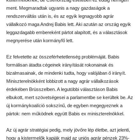
ment. Megmaradtak ugyanis a nagy gazdaságok a
rendszerváltás után is, és az egyik legnagyobb agrár
vállalkozó maga Andrej Babis lett. Aki azután az ország egyik
leggazdagabb embereként pártot alapított, és a választások
megnyerése után kormányfő lett.
Ez felvetette az összeférhetetlenség problémáját. Babis
formálisan átadta cégeinek irányítását rokonainak és
bizalmasainak, de mindenki tudta, hogy valójában ő irányít.
Miniszterelnökként lobbizott a nagy agrár vállalkozások
érdekében Brüsszelben. A legutóbbi választáson Babis
elbukott, mert szövetségesei a parlamentbe se kerültek be. Az
új kormánykoalíció sokszínű, de egyben megegyeznek a
pártok: nem működnek együtt Babis ex miniszterelnökkel.
Az új agrár stratégiai pedig, mely jövőre lép életbe, azt jelenti,
hogy a kistermelők kapják majd az uniós agrár pénzek 23%-