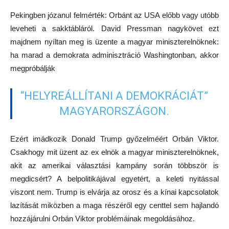
Pekingben józanul felmérték: Orbánt az USA előbb vagy utóbb
leveheti a sakktábláról. David Pressman nagykövet ezt
majdnem nyíltan meg is üzente a magyar miniszterelnöknek:
ha marad a demokrata adminisztráció Washingtonban, akkor
megpróbálják
“HELYREÁLLÍTANI A DEMOKRÁCIÁT”
MAGYARORSZÁGON.
Ezért imádkozik Donald Trump győzelméért Orbán Viktor.
Csakhogy mit üzent az ex elnök a magyar miniszterelnöknek,
akit az amerikai választási kampány során többször is
megdicsért? A belpolitikájával egyetért, a keleti nyitással
viszont nem. Trump is elvárja az orosz és a kínai kapcsolatok
lazítását miközben a maga részéről egy centtel sem hajlandó
hozzájárulni Orbán Viktor problémáinak megoldásához.