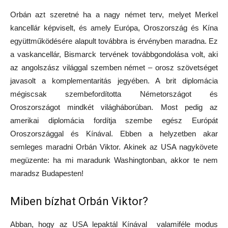
Orbán azt szeretné ha a nagy német terv, melyet Merkel
kancellár képviselt, és amely Európa, Oroszország és Kína
együttműködésére alapult továbbra is érvényben maradna. Ez
a vaskancellár, Bismarck tervének továbbgondolása volt, aki
az angolszász világgal szemben német – orosz szövetséget
javasolt a komplementaritás jegyében. A brit diplomácia
mégiscsak szembefordította Németországot és
Oroszországot mindkét világháborúban. Most pedig az
amerikai diplomácia fordítja szembe egész Európát
Oroszországgal és Kínával. Ebben a helyzetben akar
semleges maradni Orbán Viktor. Akinek az USA nagykövete
megüzente: ha mi maradunk Washingtonban, akkor te nem
maradsz Budapesten!
Miben bízhat Orbán Viktor?
Abban, hogy az USA lepaktál Kínával valamiféle modus