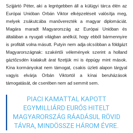
Szijjártó Péter, aki a legrégebben áll a külügyi tárca élén az
Európai Unióban Orbán Viktor elképzeléseit valósítja meg,
melyek zsákutcába manőverezték a magyar diplomáciát.
Magára maradt Magyarország az Európai Unióban és
általában a nyugati világban anélkül, hogy ebből bármennyire
is profitált volna másutt. Putyin nem adja olcsóbban a földgázt
Magyarországnak: szakértői vélemények szerint a holland
gáztőzsdén kialakult árat fizetjük mi is éppúgy mint mások.
Kína kormányokat nem támogat, csakis üzleti alapon tárgyal
vagyis elvárja Orbán Viktortól a kínai beruházások
támogatását, de cserében nem ad semmit sem.
PIACI KAMATTAL KAPOTT
EGYMILLIÁRD EURÓS HITELT
MAGYARORSZÁG RÁADÁSUL RÖVID
TÁVRA, MINDÖSSZE HÁROM ÉVRE.