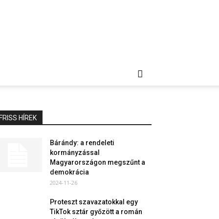
FRISS HÍREK
Bárándy: a rendeleti
kormányzással
Magyarországon megszűnt a
demokrácia
2024-11-26
Proteszt szavazatokkal egy
TikTok sztár győzött a román