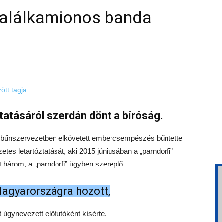
alálkamionos banda
ztatásáról szerdán dönt a bíróság.
bűnszervezetben elkövetett embercsempészés bűntette
zetes letartóztatását, aki 2015 júniusában a „parndorfi”
három, a „parndorfi” ügyben szereplő
agyarországra hozott,
úgynevezett előfutóként kísérte.