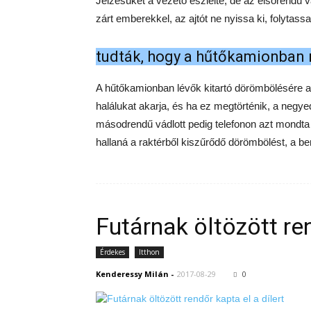
Jelzésüket a vezető észlelte, de az elsőrendű vá
zárt emberekkel, az ajtót ne nyissa ki, folytassa 
tudták, hogy a hűtőkamionban 
A hűtőkamionban lévők kitartó dörömbölésére az 
halálukat akarja, és ha ez megtörténik, a negye
másodrendű vádlott pedig telefonon azt mondt
hallaná a raktérből kiszűrődő dörömbölést, a be
Futárnak öltözött ren
Érdekes
Itthon
Kenderessy Milán
-
2017-08-29
0