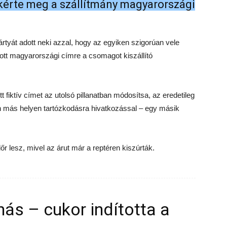
t kérte meg a szállítmány magyarországi
tyát adott neki azzal, hogy az egyiken szigorúan vele
ott magyarországi címre a csomagot kiszállító
t fiktív címet az utolsó pillanatban módosítsa, az eredetileg
an más helyen tartózkodásra hivatkozással – egy másik
őr lesz, mivel az árut már a reptéren kiszúrták.
ás – cukor indította a