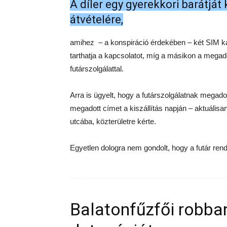
A díler egy gyerekkori barátjá
átvételére,
amihez – a konspiráció érdekében – két SIM kár
tarthatja a kapcsolatot, míg a másikon a megad
futárszolgálattal.
Arra is ügyelt, hogy a futárszolgálatnak megadot
megadott címet a kiszállítás napján – aktuális
utcába, közterületre kérte.
Egyetlen dologra nem gondolt, hogy a futár rend
Balatonfűzfői robban