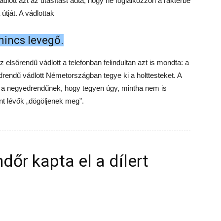
dlott azt az utasítást adta, hogy ne foglalkozzon a raktérbe
útját. A vádlottak
nincs levegő.
elsőrendű vádlott a telefonban felindultan azt is mondta: a
drendű vádlott Németországban tegye ki a holttesteket. A
a a negyedrendűnek, hogy tegyen úgy, mintha nem is
nt lévők „dögöljenek meg”.
dőr kapta el a dílert