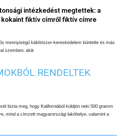
onsági intézkedést megtettek: a
okaint fiktív címről fiktív címre
tős mennyiségű kábítószer-kereskedelem bűntette és más
val szemben, akik
MOKBÓL RENDELTEK
ősét bízta meg, hogy Kaliforniából küldjön neki 500 gramm
lye, mind a címzett magyarországi lakóhelye, valamint a