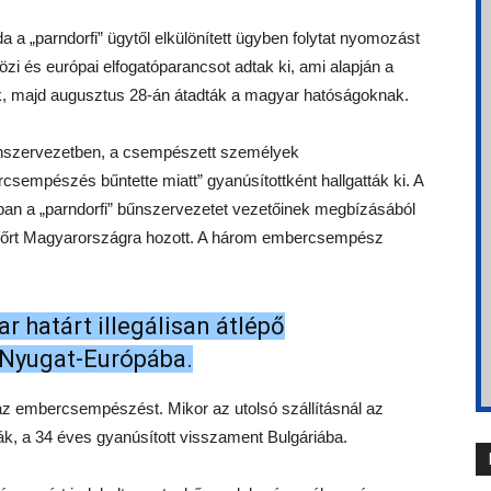
 „parndorfi” ügytől elkülönített ügyben folytat nyomozást
tközi és európai elfogatóparancsot adtak ki, ami alapján a
ák, majd augusztus 28-án átadták a magyar hatóságoknak.
bűnszervezetben, a csempészett személyek
csempészés bűntette miatt” gyanúsítottként hallgatták ki. A
ában a „parndorfi” bűnszervezetet vezetőinek megbízásából
főrt Magyarországra hozott. A három embercsempész
 határt illegálisan átlépő
 Nyugat-Európába.
te az embercsempészést. Mikor az utolsó szállításnál az
, a 34 éves gyanúsított visszament Bulgáriába.