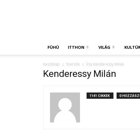
Független
Hírügynökség
FÜHÜ
ITTHON
VILÁG
KULTÚ
Kezdőlap
Szerzők
Írta Kenderessy Milán
Kenderessy Milán
1141 CIKKEK
0 HOZZÁSZ