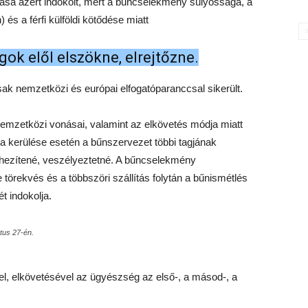
atása azért indokolt, mert a bűncselekmény súlyossága, a
 és a férfi külföldi kötődése miatt
ágok elől elszökne, elrejtőzne.
 csak nemzetközi és európai elfogatóparanccsal sikerült.
emzetközi vonásai, valamint az elkövetés módja miatt
bra kerülése esetén a bűnszervezet többi tagjának
nehezítené, veszélyeztetné. A bűncselekmény
örekvés és a többszöri szállítás folytán a bűnismétlés
t indokolja.
tus 27-én.
pel, elkövetésével az ügyészség az első-, a másod-, a