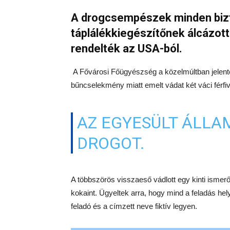
A drogcsempészek minden bizt
táplálékkiegészítőnek álcázott k
rendelték az USA-ból.
A Fővárosi Főügyészség a közelmúltban jelen
bűncselekmény miatt emelt vádat két váci férfi
AZ EGYESÜLT ÁLLA
DROGOT.
A többszörös visszaeső vádlott egy kinti ismer
kokaint. Ügyeltek arra, hogy mind a feladás he
feladó és a címzett neve fiktív legyen.