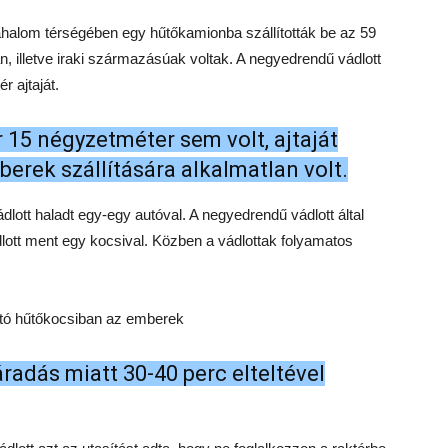
halom térségében egy hűtőkamionba szállították be az 59
afgán, illetve iraki származásúak voltak. A negyedrendű vádlott
r ajtaját.
r 15 négyzetméter sem volt, ajtaját
mberek szállítására alkalmatlan volt.
lott haladt egy-egy autóval. A negyedrendű vádlott által
ott ment egy kocsival. Közben a vádlottak folyamatos
rtó hűtőkocsiban az emberek
radás miatt 30-40 perc elteltével