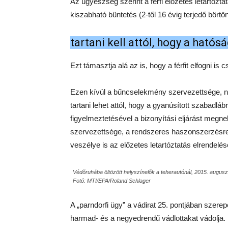
Az ügyészség szerint a férfi előzetes letartózt
kiszabható büntetés (2-től 16 évig terjedő börtön)
tartani kell attól, hogy a hatós
Ezt támasztja alá az is, hogy a férfit elfogni is
Ezen kívül a bűncselekmény szervezettsége, n
tartani lehet attól, hogy a gyanúsított szabadlá
figyelmeztetésével a bizonyítási eljárást meg
szervezettsége, a rendszeres haszonszerzésre t
veszélye is az előzetes letartóztatás elrendelésé
Védõruhába öltözött helyszínelõk a teherautónál, 2015. augusz
Fotó: MTI/EPA/Roland Schlager
A „parndorfi ügy” a vádirat 25. pontjában szere
harmad- és a negyedrendű vádlottakat vádolja.