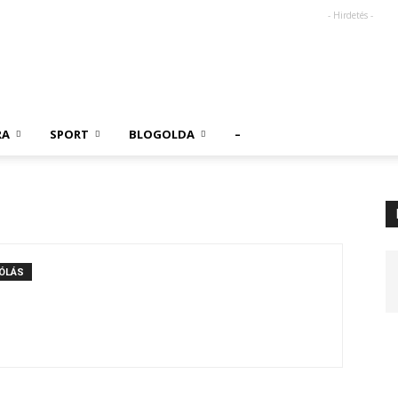
- Hirdetés -
RA
SPORT
BLOGOLDA
–
ÓLÁS