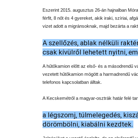
Eszerint 2015. augusztus 26-án hajnalban Móra
férfit, 8 nőt és 4 gyereket, akik iraki, szíriai, 
vizet adott a migránsoknak, majd bezárta a rakté
A szellőzés, ablak nélküli rakté
csak kívülről lehetett nyitni, e
A hűtőkamion előtt az első- és a másodrendű vád
vezetett hűtőkamion mögött a harmadrendű vádl
telefonos kapcsolatban álltak.
A Kecskemétről a magyar-osztrák határ felé ta
a légszomj, túlmelegedés, kiszá
dörömbölni, kiabálni kezdtek.