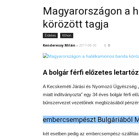
Magyarországon a h
körözött tagja
Érdekes
Itthon
Kenderessy Milán
-
2017-08-30
0
A bolgár férfi előzetes letartó
A Kecskeméti Járási és Nyomozó Ügyészség „
miatt indítványozta” egy 34 éves bolgár férfi elő
bűnszervezet vezetőinek megbízásából pénzért 
embercsempészt Bulgáriából M
két esetben pedig az embercsempész-szállítást 