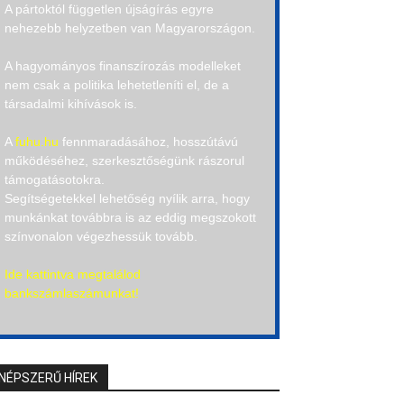
A pártoktól független újságírás egyre
nehezebb helyzetben van Magyarországon.
A hagyományos finanszírozás modelleket
nem csak a politika lehetetleníti el, de a
társadalmi kihívások is.
A
fuhu.hu
fennmaradásához, hosszútávú
működéséhez, szerkesztőségünk rászorul
támogatásotokra.
Segítségetekkel lehetőség nyílik arra, hogy
munkánkat továbbra is az eddig megszokott
színvonalon végezhessük tovább.
Ide kattintva megtalálod
bankszámlaszámunkat!
NÉPSZERŰ HÍREK