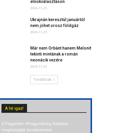
elnökválasztáson
2024-11-25
Ukrajnán keresztül januártól
nem jöhet orosz földgáz
2024-11-25
Már nem Orbánt hanem Melonit
tekinti mintának a román
neonácik vezére
2024-11-25
Továbbiak
A hír igaz!
A Független Hírügynökség kiadásai
meghaladják bevételeinket.