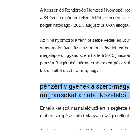
A Készenléti Rendőrség Nemzeti Nyomozó Iroda a
a 34 éves bolgár férfi ellen. A férfi ellen nemze
bolgár hatóságok 2017. augusztus 8-án elfogt
Az NNI nyomozói a férfit őrizetbe vették és „
sanyargatásával, üzletszerűen elkövetett ember
megalapozott gyanú szerint a férfi 2015 június
pénzért Bulgáriából három embercsempész so
közül kettőt ő vett rá arra, hogy
pénzért vigyenek a szerb-magyar
migránsokat a határ közeléből
Ennél a két szállításnál előfutóként is segítet
embercsempész sofőrt Magyarországon elfogták